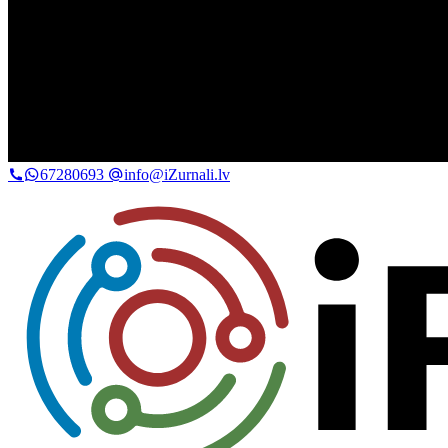
67280693
info@iZurnali.lv