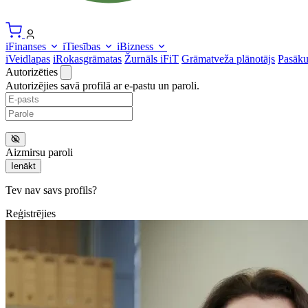
iFinanses
iTiesības
iBizness
iVeidlapas
iRokasgrāmatas
Žurnāls iFiT
Grāmatveža plānotājs
Pasāk
Autorizēties
Autorizējies savā profilā ar e-pastu un paroli.
Aizmirsu paroli
Ienākt
Tev nav savs profils?
Reģistrējies