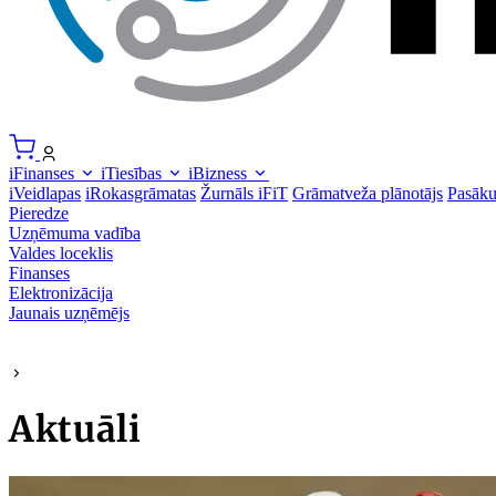
iFinanses
iTiesības
iBizness
iVeidlapas
iRokasgrāmatas
Žurnāls iFiT
Grāmatveža plānotājs
Pasāk
Pieredze
Uzņēmuma vadība
Valdes loceklis
Finanses
Elektronizācija
Jaunais uzņēmējs
Aktuāli