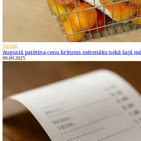
Aktuāli
Augustā patēriņa cenu kritums mērenāks nekā šajā mē
09.09.2025