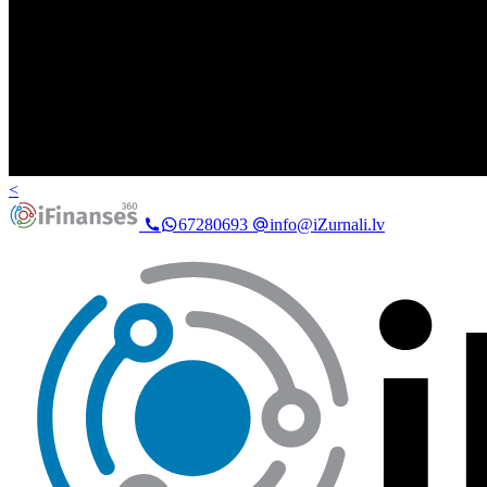
<
67280693
info@iZurnali.lv