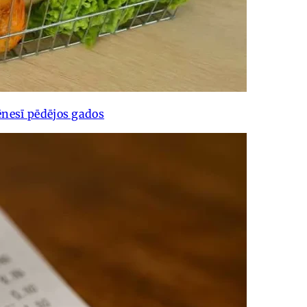
nesī pēdējos gados