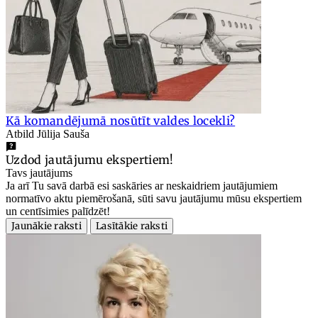
Kā komandējumā nosūtīt valdes locekli?
Atbild Jūlija Sauša
Uzdod jautājumu ekspertiem!
Tavs jautājums
Ja arī Tu savā darbā esi saskāries ar neskaidriem jautājumiem
normatīvo aktu piemērošanā, sūti savu jautājumu mūsu ekspertiem
un centīsimies palīdzēt!
Jaunākie raksti
Lasītākie raksti