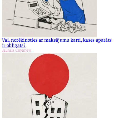
Vai, norēķinoties ar maksājumu karti, kases aparāts
ir obligāts?
Jaunais uzņēmējs