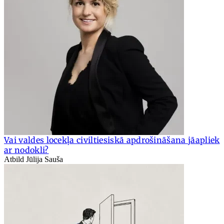
Vai valdes locekļa civiltiesiskā apdrošināšana jāapliek
ar nodokli?
Atbild Jūlija Sauša