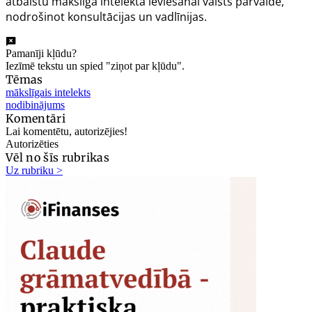
atbalstu mākslīgā intelekta ieviešanai valsts pārvaldē,
nodrošinot konsultācijas un vadlīnijas.
Pamanīji kļūdu?
Iezīmē tekstu un spied "ziņot par kļūdu".
Tēmas
mākslīgais intelekts
nodibinājums
Komentāri
Lai komentētu, autorizējies!
Autorizēties
Vēl no šīs rubrikas
Uz rubriku >