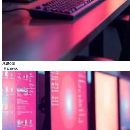
Autors
iBizness