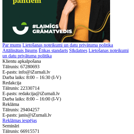
Par mums
Lietošanas noteikumi un datu privātuma politika
Attālinātais līgums
Ētikas standarts
Sīkdatnes
Lietošanas noteikumi
un datu privātuma politika
Klientu apkalpošana
Tālrunis:
67280693
E-pasts:
info@iZurnali.lv
Darba laiks:
8:00 – 16:30
(I-V)
Redakcija
Tālrunis:
22330714
E-pasts:
redakcija@iZurnali.lv
Darba laiks:
8:00 – 16:00
(I-V)
Reklāma
Tālrunis:
29404257
E-pasts:
janis@iZurnali.lv
Reklāmas iespējas
Semināri
Tālrunis:
66915571