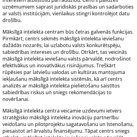
uzņēmumiem saprast juridiskās prasības un sadarboties
ar valsts institūcijām, vienlaikus stingri kontrolējot datu
drošību.
Mākslīgā intelekta centram būs četras galvenās funkcijas.
Pirmkārt, centrs sekmēs mākslīgā intelekta ieviešanu
dažādās nozarēs, lai uzlabotu valsts konkurētspēju,
sabiedrības intereses un drošību. Otrkārt, tas veicinās
mākslīgā intelekta ieviešanu valsts pārvaldē, nodrošinot
efektīvākus un inovatīvākus risinājumus. Treškārt
rūpēsies par latviešu valodas un kultūras mantojuma
iekļaušanu mākslīgā intelekta sistēmās, kā arī centrs
analizēs ar mākslīgā intelekta pielietošanu saistītos
sabiedrības riskus un sniegs rekomendācijas to
novēršanai.
Mākslīgā intelekta centra veicamie uzdevumi ietvers
stratēģisko mākslīgā intelekta inovāciju partnerību
veidošanu un pilotprojektu sagatavošanu un īstenošanu,
piesaistot arī ārvalstu finansējumu. Tāpat centrs sniegs