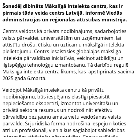
Šonedēļ dibināts Mākslīgā intelekta centrs, kas ir
pirmais tāda veida centrs Latvijā, informē Viedās
administrācijas un reģionālās attīstības ministrijā.
Centrs veidots kā privāts nodibinājums, sadarbojoties
valsts pārvaldei, universitātēm un uzņēmumiem, lai
attīstītu drošu, ētisku un uzticamu mākslīgā intelekta
pielietojumu. Centrs iesaistīsies globālajās mākslīgā
intelekta pārvaldības iniciatīvās, veicinot atbildīgu un
ilgtspējīgu tehnoloģiju izmantošanu. Tā darbību regulē
Mākslīgā intelekta centra likums, kas apstiprināts Saeimā
2025.gada 6.martā.
Veidojot Mākslīgā intelekta centru kā privātu
nodibinājumu, būs iespējams elastīgi piesaistīt
nepieciešamo ekspertīzi, izmantot universitāšu un
privātā sektora resursus un nodrošināt efektīvu
pārvaldību bez jaunu amata vietu veidošanas valsts
pārvaldē. Šī juridiskā forma nodrošina iespēju rīkoties
ātri un profesionāli, vienlaikus saglabājot sabiedrības
interesēm atbilstošu pārraudzību. Centrs palīdzēs