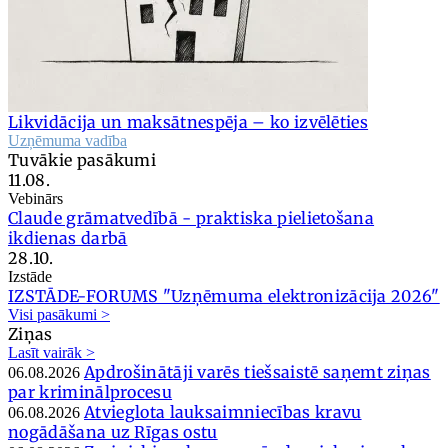
Likvidācija un maksātnespēja – ko izvēlēties
Uzņēmuma vadība
Tuvākie pasākumi
11.08.
Vebinārs
Claude grāmatvedībā - praktiska pielietošana
ikdienas darbā
28.10.
Izstāde
IZSTĀDE-FORUMS "Uzņēmuma elektronizācija 2026"
Visi pasākumi >
Ziņas
Lasīt vairāk >
Apdrošinātāji varēs tiešsaistē saņemt ziņas
06.08.2026
par kriminālprocesu
Atvieglota lauksaimniecības kravu
06.08.2026
nogādāšana uz Rīgas ostu