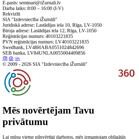
E-pasts:
seminari@iZurnali.lv
Darba laiks:
8:00 – 16:00
(I-V)
Rekvizīti
SIA "Izdevniecība iŽurnāli"
Juridiskā adrese: Lastādijas iela 10, Rīga, LV-1050
Biroja adrese: Lastādijas iela 12, Rīga, LV-1050
Reģistrācijas numurs: 40103221835
PVN reģistrācijas numurs: LV40103221835
Swedbank, LV48HABA0551024842696
SEB banka, LV84UNLA0055004409856
© 2009 - 2026 SIA "Izdevniecība iŽurnāli"
Mēs novērtējam Tavu
privātumu
Lai mūsu vietne pilnvērtīgi darbotos, mēs izmantojam obligātās