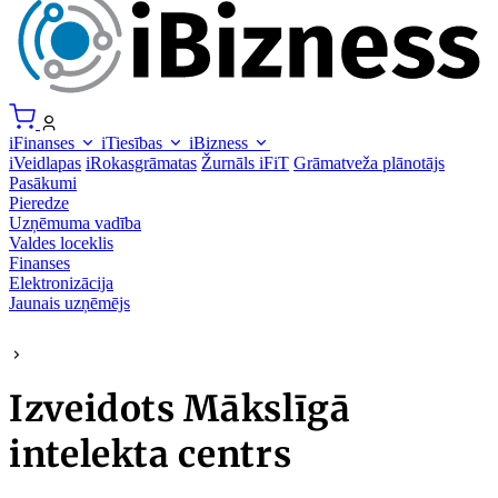
iFinanses
iTiesības
iBizness
iVeidlapas
iRokasgrāmatas
Žurnāls iFiT
Grāmatveža plānotājs
Pasākumi
Pieredze
Uzņēmuma vadība
Valdes loceklis
Finanses
Elektronizācija
Jaunais uzņēmējs
Izveidots Mākslīgā
intelekta centrs