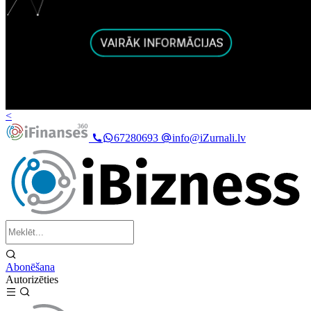
<
67280693
info@iZurnali.lv
Abonēšana
Autorizēties