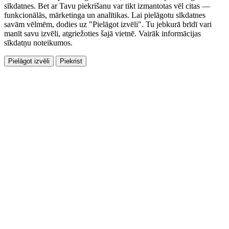
sīkdatnes. Bet ar Tavu piekrišanu var tikt izmantotas vēl citas —
funkcionālās, mārketinga un analītikas. Lai pielāgotu sīkdatnes
savām vēlmēm, dodies uz "Pielāgot izvēli". Tu jebkurā brīdī vari
manīt savu izvēli, atgriežoties šajā vietnē. Vairāk informācijas
sīkdatņu noteikumos.
Pielāgot izvēli
Piekrist