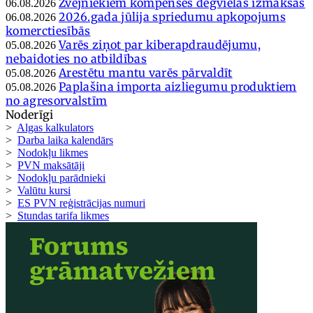
Zvejniekiem kompensēs degvielas izmaksas
06.08.2026
2026.gada jūlija spriedumu apkopojums
06.08.2026
komerctiesībās
Varēs ziņot par kiberapdraudējumu,
05.08.2026
nebaidoties no atbildības
Arestētu mantu varēs pārvaldīt
05.08.2026
Paplašina importa aizliegumu produktiem
05.08.2026
no agresorvalstīm
Noderīgi
>
Algas kalkulators
>
Darba laika kalendārs
>
Nodokļu likmes
>
PVN maksātāji
>
Nodokļu parādnieki
>
Valūtu kursi
>
ES PVN reģistrācijas numuri
>
Stundas tarifa likmes