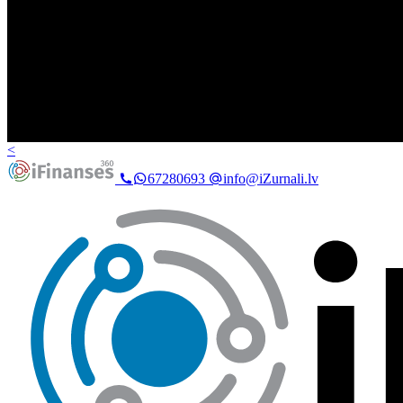
<
67280693
info@iZurnali.lv