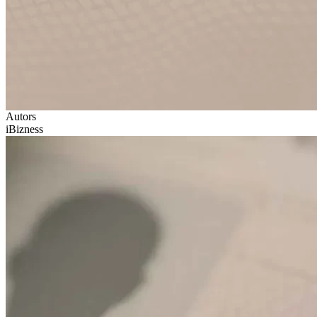
Autors
iBizness