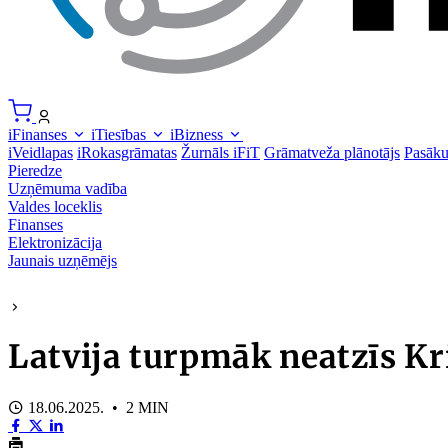
iFinanses
iTiesības
iBizness
iVeidlapas
iRokasgrāmatas
Žurnāls iFiT
Grāmatveža plānotājs
Pasāk
Pieredze
Uzņēmuma vadība
Valdes loceklis
Finanses
Elektronizācija
Jaunais uzņēmējs
Latvija turpmāk neatzīs Kr
18.06.2025. • 2 MIN