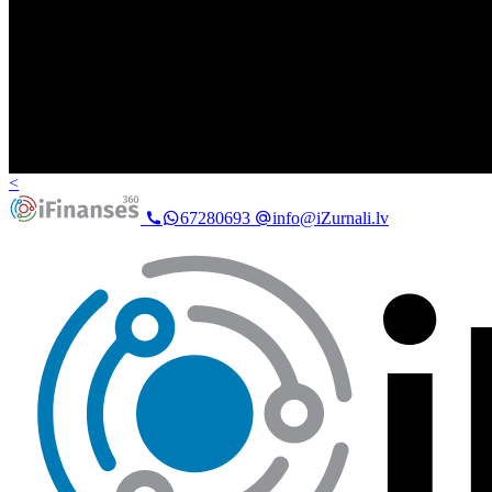
<
67280693
info@iZurnali.lv