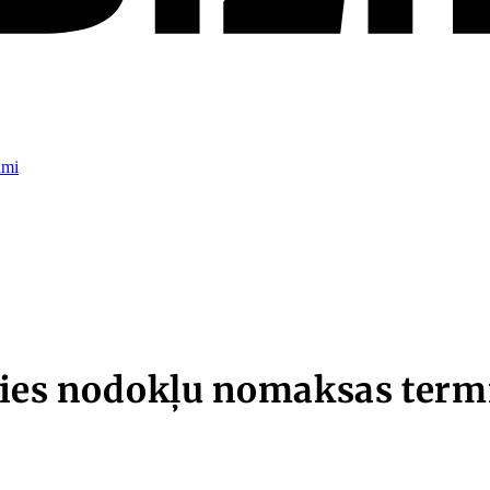
umi
kties nodokļu nomaksas ter