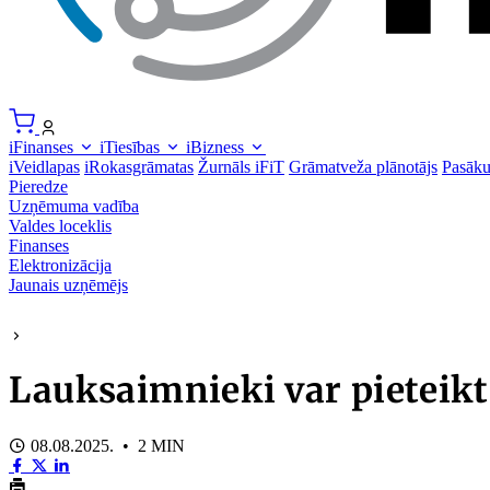
iFinanses
iTiesības
iBizness
iVeidlapas
iRokasgrāmatas
Žurnāls iFiT
Grāmatveža plānotājs
Pasāk
Pieredze
Uzņēmuma vadība
Valdes loceklis
Finanses
Elektronizācija
Jaunais uzņēmējs
Lauksaimnieki var pietei
08.08.2025. • 2 MIN