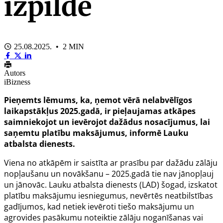
izpildē
25.08.2025. • 2 MIN
Autors
iBizness
Pieņemts lēmums, ka, ņemot vērā nelabvēlīgos
laikapstākļus 2025.gadā, ir pieļaujamas atkāpes
saimniekojot un ievērojot dažādus nosacījumus, lai
saņemtu platību maksājumus, informē
Lauku
atbalsta dienests.
Viena no atkāpēm ir saistīta ar prasību par dažādu zālāju
nopļaušanu un novākšanu – 2025.gadā tie nav jānopļauj
un jānovāc. Lauku atbalsta dienests (LAD) šogad, izskatot
platību maksājumu iesniegumus, nevērtēs neatbilstības
gadījumos, kad netiek ievēroti tiešo maksājumu un
agrovides pasākumu noteiktie zālāju noganīšanas vai