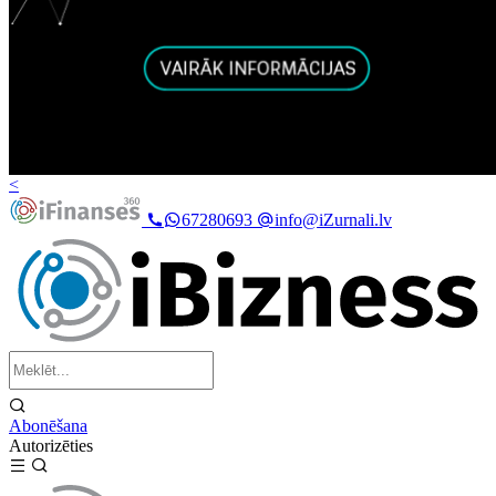
<
67280693
info@iZurnali.lv
Abonēšana
Autorizēties