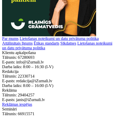
Par mums
Lietošanas noteikumi un datu privātuma politika
Attālinātais līgums
Ētikas standarts
Sīkdatnes
Lietošanas noteikumi
un datu privātuma politika
Klientu apkalpošana
Tālrunis:
67280693
E-pasts:
info@iZurnali.lv
Darba laiks:
8:00 – 16:30
(I-V)
Redakcija
Tālrunis:
22330714
E-pasts:
redakcija@iZurnali.lv
Darba laiks:
8:00 – 16:00
(I-V)
Reklāma
Tālrunis:
29404257
E-pasts:
janis@iZurnali.lv
Reklāmas iespējas
Semināri
Tālrunis:
66915571