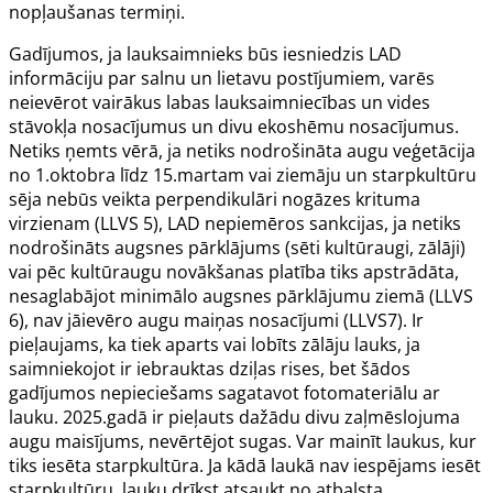
nopļaušanas termiņi.
Gadījumos, ja lauksaimnieks būs iesniedzis LAD
informāciju par salnu un lietavu postījumiem, varēs
neievērot vairākus labas lauksaimniecības un vides
stāvokļa nosacījumus un divu ekoshēmu nosacījumus.
Netiks ņemts vērā, ja netiks nodrošināta augu veģetācija
no 1.oktobra līdz 15.martam vai ziemāju un starpkultūru
sēja nebūs veikta perpendikulāri nogāzes krituma
virzienam (LLVS 5), LAD nepiemēros sankcijas, ja netiks
nodrošināts augsnes pārklājums (sēti kultūraugi, zālāji)
vai pēc kultūraugu novākšanas platība tiks apstrādāta,
nesaglabājot minimālo augsnes pārklājumu ziemā (LLVS
6), nav jāievēro augu maiņas nosacījumi (LLVS7). Ir
pieļaujams, ka tiek aparts vai lobīts zālāju lauks, ja
saimniekojot ir iebrauktas dziļas rises, bet šādos
gadījumos nepieciešams sagatavot fotomateriālu ar
lauku. 2025.gadā ir pieļauts dažādu divu zaļmēslojuma
augu maisījums, nevērtējot sugas. Var mainīt laukus, kur
tiks iesēta starpkultūra. Ja kādā laukā nav iespējams iesēt
starpkultūru, lauku drīkst atsaukt no atbalsta