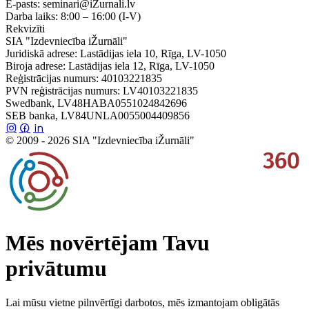
E-pasts:
seminari@iZurnali.lv
Darba laiks:
8:00 – 16:00
(I-V)
Rekvizīti
SIA "Izdevniecība iŽurnāli"
Juridiskā adrese: Lastādijas iela 10, Rīga, LV-1050
Biroja adrese: Lastādijas iela 12, Rīga, LV-1050
Reģistrācijas numurs: 40103221835
PVN reģistrācijas numurs: LV40103221835
Swedbank, LV48HABA0551024842696
SEB banka, LV84UNLA0055004409856
© 2009 - 2026 SIA "Izdevniecība iŽurnāli"
Mēs novērtējam Tavu
privātumu
Lai mūsu vietne pilnvērtīgi darbotos, mēs izmantojam obligātās