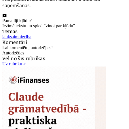
saņemšanas.
Pamanīji kļūdu?
Iezīmē tekstu un spied "ziņot par kļūdu".
Tēmas
lauksaimniecība
Komentāri
Lai komentētu, autorizējies!
Autorizēties
Vēl no šīs rubrikas
Uz rubriku >