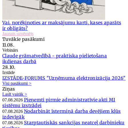
Vai, norēķinoties ar maksājumu karti, kases aparāts
ir obligāts?
Jaunais uzņēmējs
Tuvākie pasākumi
11.08.
Vebinārs
Claude grāmatvedībā - praktiska pielietošana
ikdienas darbā
28.10.
Izstāde
IZSTĀDE-FORUMS "Uzņēmuma elektronizācija 2026"
Visi pasākumi >
Ziņas
Lasīt vairāk >
Pieņemti pirmie administratīvie akti MI
07.08.2026
sistēmu izstrādei
Nodarbināt īstermiņā darba devējiem kļūs
07.08.2026
izdevīgāk
Starptautiskās sankcijas neatceļ darbinieku
07.08.2026