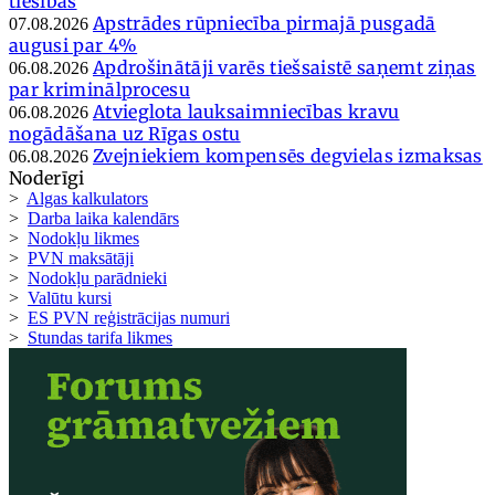
tiesības
Apstrādes rūpniecība pirmajā pusgadā
07.08.2026
augusi par 4%
Apdrošinātāji varēs tiešsaistē saņemt ziņas
06.08.2026
par kriminālprocesu
Atvieglota lauksaimniecības kravu
06.08.2026
nogādāšana uz Rīgas ostu
Zvejniekiem kompensēs degvielas izmaksas
06.08.2026
Noderīgi
>
Algas kalkulators
>
Darba laika kalendārs
>
Nodokļu likmes
>
PVN maksātāji
>
Nodokļu parādnieki
>
Valūtu kursi
>
ES PVN reģistrācijas numuri
>
Stundas tarifa likmes