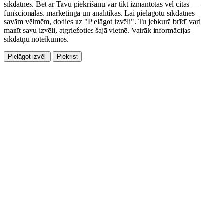
sīkdatnes. Bet ar Tavu piekrišanu var tikt izmantotas vēl citas —
funkcionālās, mārketinga un analītikas. Lai pielāgotu sīkdatnes
savām vēlmēm, dodies uz "Pielāgot izvēli". Tu jebkurā brīdī vari
manīt savu izvēli, atgriežoties šajā vietnē. Vairāk informācijas
sīkdatņu noteikumos.
Pielāgot izvēli
Piekrist