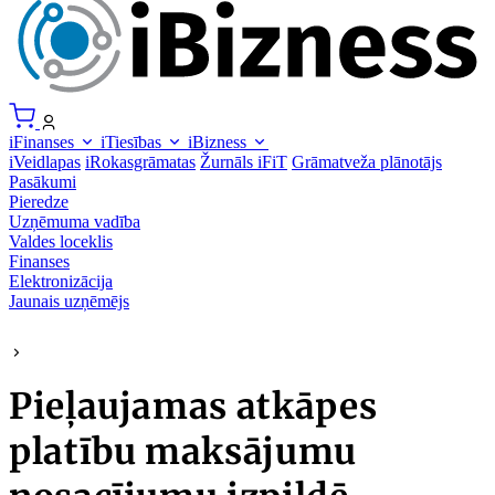
iFinanses
iTiesības
iBizness
iVeidlapas
iRokasgrāmatas
Žurnāls iFiT
Grāmatveža plānotājs
Pasākumi
Pieredze
Uzņēmuma vadība
Valdes loceklis
Finanses
Elektronizācija
Jaunais uzņēmējs
Pieļaujamas atkāpes
platību maksājumu