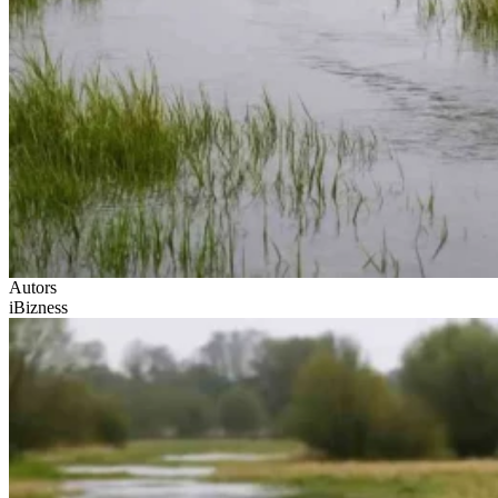
Autors
iBizness