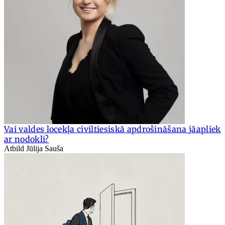
Vai valdes locekļa civiltiesiskā apdrošināšana jāapliek
ar nodokli?
Atbild Jūlija Sauša