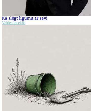
Kā slēgt līgumu ar sevi
Valdes loceklis