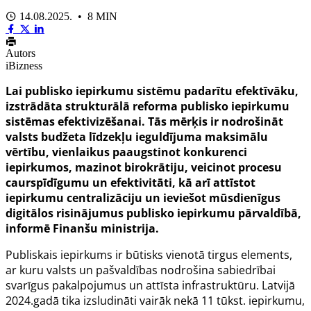
14.08.2025. • 8 MIN
Autors
iBizness
Lai publisko iepirkumu sistēmu padarītu efektīvāku,
izstrādāta strukturālā reforma publisko iepirkumu
sistēmas efektivizēšanai. Tās mērķis ir nodrošināt
valsts budžeta līdzekļu ieguldījuma maksimālu
vērtību, vienlaikus paaugstinot konkurenci
iepirkumos, mazinot birokrātiju, veicinot procesu
caurspīdīgumu un efektivitāti, kā arī attīstot
iepirkumu centralizāciju un ieviešot mūsdienīgus
digitālos risinājumus publisko iepirkumu pārvaldībā,
informē Finanšu ministrija.
Publiskais iepirkums ir būtisks vienotā tirgus elements,
ar kuru valsts un pašvaldības nodrošina sabiedrībai
svarīgus pakalpojumus un attīsta infrastruktūru. Latvijā
2024.gadā tika izsludināti vairāk nekā 11 tūkst. iepirkumu,