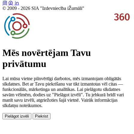
© 2009 - 2026 SIA "Izdevniecība iŽurnāli"
Mēs novērtējam Tavu
privātumu
Lai mūsu vietne pilnvērtīgi darbotos, mēs izmantojam obligātās
sīkdatnes. Bet ar Tavu piekrišanu var tikt izmantotas vēl citas —
funkcionālās, mārketinga un analītikas. Lai pielāgotu sīkdatnes
savām vēlmēm, dodies uz "Pielāgot izvēli". Tu jebkurā brīdī vari
manīt savu izvēli, atgriežoties šajā vietnē. Vairāk informācijas
sīkdatņu noteikumos.
Pielāgot izvēli
Piekrist