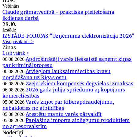
11.08.
Vebinārs
Claude grāmatvedībā - praktiska pielietošana
ikdienas darbā
28.10.
Izstāde
IZSTĀDE-FORUMS "Uzņēmuma elektronizācija 2026"
Visi pasākumi >
Ziņas
Lasīt vairāk >
Apdrošinātāji varēs tiešsaistē saņemt ziņas
06.08.2026
par kriminālprocesu
Atvieglota lauksaimniecības kravu
06.08.2026
nogādāšana uz Rīgas ostu
Zvejniekiem kompensēs degvielas izmaksas
06.08.2026
2026.gada jūlija spriedumu apkopojums
06.08.2026
komerctiesībās
Varēs ziņot par kiberapdraudējumu,
05.08.2026
nebaidoties no atbildības
Arestētu mantu varēs pārvaldīt
05.08.2026
Paplašina importa aizliegumu produktiem
05.08.2026
no agresorvalstīm
Noderīgi