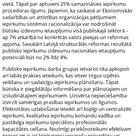
vietā. Tāpat par aptuveni 25% samazināsies iepirkumu
procedūras ilgums. Jāpiemin, ka saskaņā ar Ekonomiskās
sadarbības un attīstības organizācijas pētījumiem
iepirkumu sistēmas racionalizācija var nodrošināt
būtisku izdevumu ietaupījumu visā publiskajā sektorā –
ap 7% atkarībā no konkrētās valsts pieejas un reformas
apjoma. Savukārt Latvijā strukturālās reformas rezultātā
publisko iepirkumu izdevumu nacionālais ietaupījums
potenciāli būs no 2% līdz 4%.
Publisko iepirkumu darba grupas ietvaros tika apkopoti
arī labās prakses ieteikumi, kas ietver tirgus izpētes
veikšanu un savlaicīgu iepirkumu plānošanu. Tāpat
būtiska ir piegādātāju informēšana par plānotajiem un
izsludinātajiem iepirkumiem. Uzsvērta nepieciešamība
izvirzīt samērīgas prasības iepirkumos un līgumos.
Efektivitātes uzlabošanai ieteikti arī kopīgi un centralizēti
iepirkumi, kvalitatīva iepirkumu komandu vadība un
pastāvīga iepirkumu speciālistu profesionālās
kapacitātes celšana. Nozīmīgi priekšnoteikumi efektīvam
procesam ir arī konkurenci veicinošu procedūru un