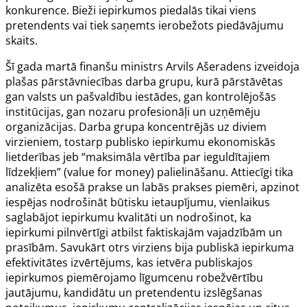
konkurence. Bieži iepirkumos piedalās tikai viens
pretendents vai tiek saņemts ierobežots piedāvājumu
skaits.
Šī gada martā finanšu ministrs Arvils Ašeradens izveidoja
plašas pārstāvniecības darba grupu, kurā pārstāvētas
gan valsts un pašvaldību iestādes, gan kontrolējošās
institūcijas, gan nozaru profesionāļi un uzņēmēju
organizācijas. Darba grupa koncentrējās uz diviem
virzieniem, tostarp publisko iepirkumu ekonomiskās
lietderības jeb “maksimāla vērtība par ieguldītajiem
līdzekļiem” (
value for money
) palielināšanu. Attiecīgi tika
analizēta esošā prakse un labās prakses piemēri, apzinot
iespējas nodrošināt būtisku ietaupījumu, vienlaikus
saglabājot iepirkumu kvalitāti un nodrošinot, ka
iepirkumi pilnvērtīgi atbilst faktiskajām vajadzībām un
prasībām. Savukārt otrs virziens bija publiskā iepirkuma
efektivitātes izvērtējums, kas ietvēra publiskajos
iepirkumos piemērojamo līgumcenu robežvērtību
jautājumu, kandidātu un pretendentu izslēgšanas