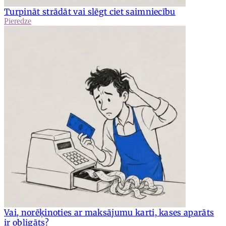
Turpināt strādāt vai slēgt ciet saimniecību
Pieredze
Vai, norēķinoties ar maksājumu karti, kases aparāts
ir obligāts?