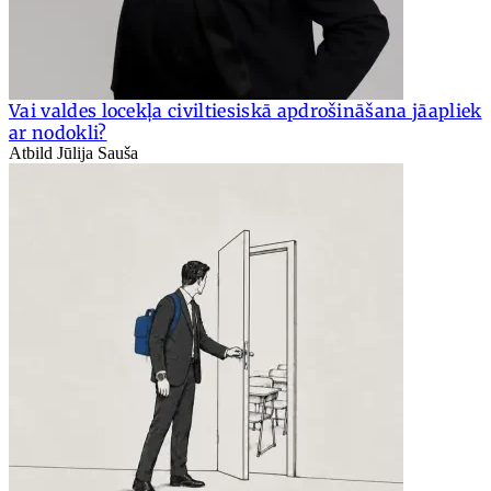
Vai valdes locekļa civiltiesiskā apdrošināšana jāapliek
ar nodokli?
Atbild Jūlija Sauša