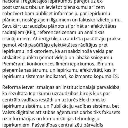
nacionāli regulētajos iepirkumos pārejot uz
ex-
post
uzraudzību un ieviešot pienākumu arī zem
robežvērtībām publicēt informāciju par iepirkumu
plāniem, noslēgtajiem līgumiem un faktisko izlietojumu.
Savukārt uzraudzību plānots stiprināt ar efektivitātes
rādītājiem (KPI), references cenām un analītikas
risinājumiem. Attiecīgi tiks uzraudzīta pasūtītāju prakse,
ņemot vērā pasūtītāju efektivitātes rādītājus pret
iepirkumu indikatoriem, kā arī salīdzinošā veidā par
atskaites punktu ņemot vidējo un labāko sniegumu.
Piemēram, konkurences līmeni iepirkumos, lēmumu
pieņemšanas ātrumu un iepirkumu efektivitāti, kas ir
iepirkumu sistēmas indikatori, ko izmanto kopumā ES.
Reforma ietver izmaiņas arī institucionālajā pārvaldībā,
kā rezultātā Iepirkumu uzraudzības birojs kļūs par
centrālo vadības iestādi un uzturēs Elektronisko
iepirkumu sistēmu un Publikāciju vadības sistēmu, bet
Valsts digitālās attīstības aģentūras darbs tiks fokusēts
uz informācijas un komunikācijas tehnoloģiju
iepirkumiem. Pašvaldības centralizēti pārvaldīs