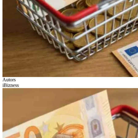
Autors
iBizness