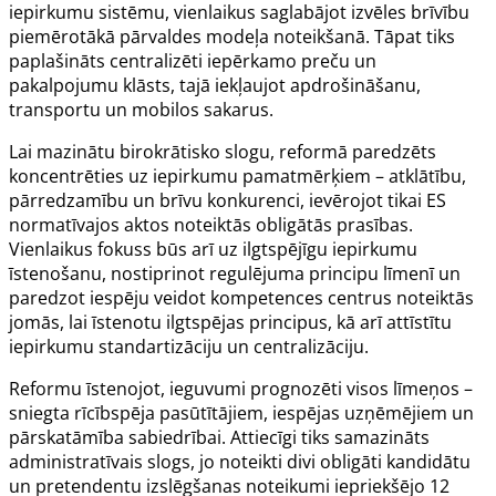
iepirkumu sistēmu, vienlaikus saglabājot izvēles brīvību
piemērotākā pārvaldes modeļa noteikšanā. Tāpat tiks
paplašināts centralizēti iepērkamo preču un
pakalpojumu klāsts, tajā iekļaujot apdrošināšanu,
transportu un mobilos sakarus.
Lai mazinātu birokrātisko slogu, reformā paredzēts
koncentrēties uz iepirkumu pamatmērķiem – atklātību,
pārredzamību un brīvu konkurenci, ievērojot tikai ES
normatīvajos aktos noteiktās obligātās prasības.
Vienlaikus fokuss būs arī uz ilgtspējīgu iepirkumu
īstenošanu, nostiprinot regulējuma principu līmenī un
paredzot iespēju veidot kompetences centrus noteiktās
jomās, lai īstenotu ilgtspējas principus, kā arī attīstītu
iepirkumu standartizāciju un centralizāciju.
Reformu īstenojot, ieguvumi prognozēti visos līmeņos –
sniegta rīcībspēja pasūtītājiem, iespējas uzņēmējiem un
pārskatāmība sabiedrībai. Attiecīgi tiks samazināts
administratīvais slogs, jo noteikti divi obligāti kandidātu
un pretendentu izslēgšanas noteikumi iepriekšējo 12