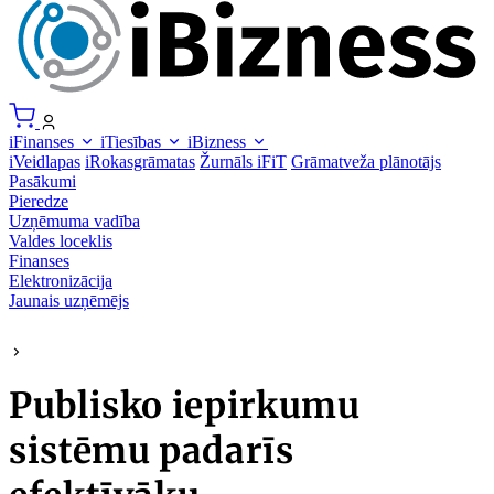
iFinanses
iTiesības
iBizness
iVeidlapas
iRokasgrāmatas
Žurnāls iFiT
Grāmatveža plānotājs
Pasākumi
Pieredze
Uzņēmuma vadība
Valdes loceklis
Finanses
Elektronizācija
Jaunais uzņēmējs
Publisko iepirkumu
sistēmu padarīs