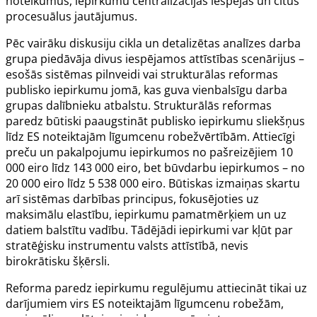
noteikumus, iepirkumu centralizācijas iespējas un citus
procesuālus jautājumus.
Pēc vairāku diskusiju cikla un detalizētas analīzes darba
grupa piedāvāja divus iespējamos attīstības scenārijus –
esošās sistēmas pilnveidi vai strukturālas reformas
publisko iepirkumu jomā, kas guva vienbalsīgu darba
grupas dalībnieku atbalstu. Strukturālās reformas
paredz būtiski paaugstināt publisko iepirkumu sliekšņus
līdz ES noteiktajām līgumcenu robežvērtībām. Attiecīgi
preču un pakalpojumu iepirkumos no pašreizējiem 10
000 eiro līdz 143 000 eiro, bet būvdarbu iepirkumos – no
20 000 eiro līdz 5 538 000 eiro. Būtiskas izmaiņas skartu
arī sistēmas darbības principus, fokusējoties uz
maksimālu elastību, iepirkumu pamatmērķiem un uz
datiem balstītu vadību. Tādējādi iepirkumi var kļūt par
stratēģisku instrumentu valsts attīstībā, nevis
birokrātisku šķērsli.
Reforma paredz iepirkumu regulējumu attiecināt tikai uz
darījumiem virs ES noteiktajām līgumcenu robežām,