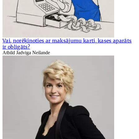
Vai, norēķinoties ar maksājumu karti, kases aparāts
ir obligāts?
Atbild Jadviga Neilande