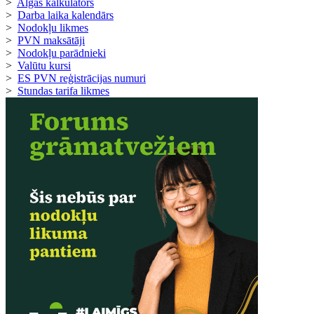
>
Algas kalkulators
>
Darba laika kalendārs
>
Nodokļu likmes
>
PVN maksātāji
>
Nodokļu parādnieki
>
Valūtu kursi
>
ES PVN reģistrācijas numuri
>
Stundas tarifa likmes