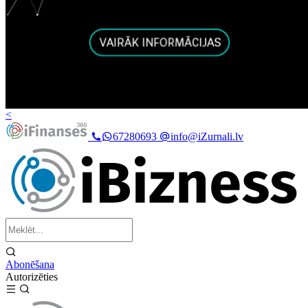
<
67280693
info@iZurnali.lv
Abonēšana
Autorizēties