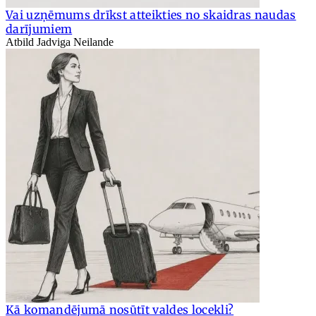
Vai uzņēmums drīkst atteikties no skaidras naudas
darījumiem
Atbild Jadviga Neilande
Kā komandējumā nosūtīt valdes locekli?