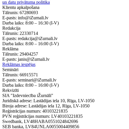
un datu privātuma politika
Klientu apkalpošana
Tālrunis:
67280693
E-pasts:
info@iZurnali.lv
Darba laiks:
8:00 – 16:30
(I-V)
Redakcija
Tālrunis:
22330714
E-pasts:
redakcija@iZurnali.lv
Darba laiks:
8:00 – 16:00
(I-V)
Reklāma
Tālrunis:
29404257
E-pasts:
janis@iZurnali.lv
Reklāmas iespējas
Semināri
Tālrunis:
66915571
E-pasts:
seminari@iZurnali.lv
Darba laiks:
8:00 – 16:00
(I-V)
Rekvizīti
SIA "Izdevniecība iŽurnāli"
Juridiskā adrese: Lastādijas iela 10, Rīga, LV-1050
Biroja adrese: Lastādijas iela 12, Rīga, LV-1050
Reģistrācijas numurs: 40103221835
PVN reģistrācijas numurs: LV40103221835
Swedbank, LV48HABA0551024842696
SEB banka, LV84UNLA0055004409856