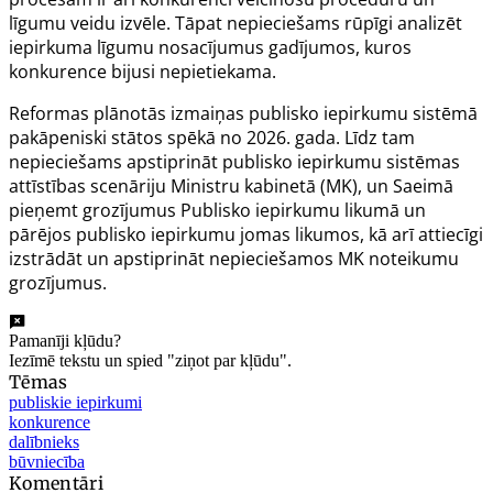
līgumu veidu izvēle. Tāpat nepieciešams rūpīgi analizēt
iepirkuma līgumu nosacījumus gadījumos, kuros
konkurence bijusi nepietiekama.
Reformas plānotās izmaiņas publisko iepirkumu sistēmā
pakāpeniski stātos spēkā no 2026. gada. Līdz tam
nepieciešams apstiprināt publisko iepirkumu sistēmas
attīstības scenāriju Ministru kabinetā (MK), un Saeimā
pieņemt grozījumus Publisko iepirkumu likumā un
pārējos publisko iepirkumu jomas likumos, kā arī attiecīgi
izstrādāt un apstiprināt nepieciešamos MK noteikumu
grozījumus.
Pamanīji kļūdu?
Iezīmē tekstu un spied "ziņot par kļūdu".
Tēmas
publiskie iepirkumi
konkurence
dalībnieks
būvniecība
Komentāri