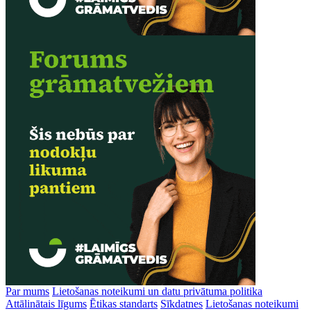
Par mums
Lietošanas noteikumi un datu privātuma politika
Attālinātais līgums
Ētikas standarts
Sīkdatnes
Lietošanas noteikumi