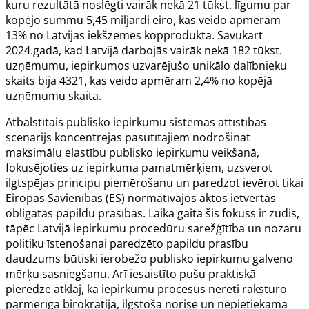
kuru rezultātā noslēgti vairāk nekā 21 tūkst. līgumu par
kopējo summu 5,45 miljardi eiro, kas veido apmēram
13% no Latvijas iekšzemes kopprodukta. Savukārt
2024.gadā, kad Latvijā darbojās vairāk nekā 182 tūkst.
uzņēmumu, iepirkumos uzvarējušo unikālo dalībnieku
skaits bija 4321, kas veido apmēram 2,4% no kopējā
uzņēmumu skaita.
Atbalstītais publisko iepirkumu sistēmas attīstības
scenārijs koncentrējas pasūtītājiem nodrošināt
maksimālu elastību publisko iepirkumu veikšanā,
fokusējoties uz iepirkuma pamatmērķiem, uzsverot
ilgtspējas principu piemērošanu un paredzot ievērot tikai
Eiropas Savienības (ES) normatīvajos aktos ietvertās
obligātās papildu prasības. Laika gaitā šis fokuss ir zudis,
tāpēc Latvijā iepirkumu procedūru sarežģītība un nozaru
politiku īstenošanai paredzēto papildu prasību
daudzums būtiski ierobežo publisko iepirkumu galveno
mērķu sasniegšanu. Arī iesaistīto pušu praktiskā
pieredze atklāj, ka iepirkumu procesus nereti raksturo
pārmērīga birokrātija, ilgstoša norise un nepietiekama