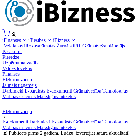
iFinanses
iTiesības
iBizness
iVeidlapas
iRokasgrāmatas
Žurnāls iFiT
Grāmatveža plānotājs
Pasākumi
Pieredze
Uzņēmuma vadība
Valdes loceklis
Finanses
Elektronizācija
Jaunais uzņēmējs
Darbinieki
E-paraksts
E-dokumenti
Grāmatvedība
Tehnoloģijas
Vadības sistēmas
Mākslīgais intelekts
Elektronizācija
E-dokumenti
Darbinieki
E-paraksts
Grāmatvedība
Tehnoloģijas
Vadības sistēmas
Mākslīgais intelekts
Publicēts pirms 2 gadiem. Lūdzu, izvērtējiet satura aktualitāti!