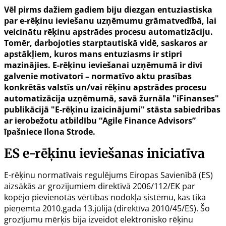
Vēl pirms dažiem gadiem biju diezgan entuziastiska
par e-rēķinu ieviešanu uzņēmumu grāmatvedībā, lai
veicinātu rēķinu apstrādes procesu automatizāciju.
Tomēr, darbojoties starptautiskā vidē, saskaros ar
apstākļiem, kuros mans entuziasms ir stipri
mazinājies. E-rēķinu ieviešanai uzņēmumā ir divi
galvenie motivatori – normatīvo aktu prasības
konkrētās valstīs un/vai rēķinu apstrādes procesu
automatizācija uzņēmumā, savā žurnāla "iFinanses"
publikācijā "
E-rēķinu izaicinājumi"
stāsta sabiedrības
ar ierobežotu atbildību
“Agile Finance Advisors”
īpašniece Ilona Strode.
ES e-rēķinu ieviešanas iniciatīva
E-rēķinu normatīvais regulējums Eiropas Savienībā (ES)
aizsākās ar grozījumiem
direktīvā 2006/112/EK
par
kopējo pievienotās vērtības nodokļa sistēmu, kas tika
pieņemta 2010.gada 13.jūlijā (
direktīva 2010/45/ES
). Šo
grozījumu mērķis bija izveidot elektronisko rēķinu