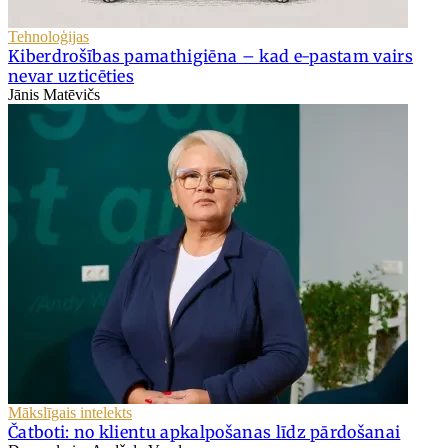
Tehnoloģijas
Kiberdrošības pamathigiēna – kad e-pastam vairs
nevar uzticēties
Jānis Matēvičs
Mākslīgais intelekts
Čatboti: no klientu apkalpošanas līdz pārdošanai