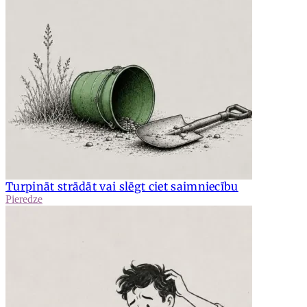
Turpināt strādāt vai slēgt ciet saimniecību
Pieredze