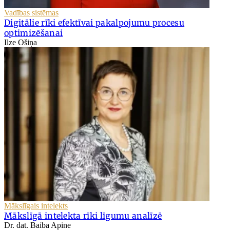
Vadības sistēmas
Digitālie rīki efektīvai pakalpojumu procesu
optimizēšanai
Ilze Ošiņa
Mākslīgais intelekts
Mākslīgā intelekta rīki līgumu analīzē
Dr. dat. Baiba Apine