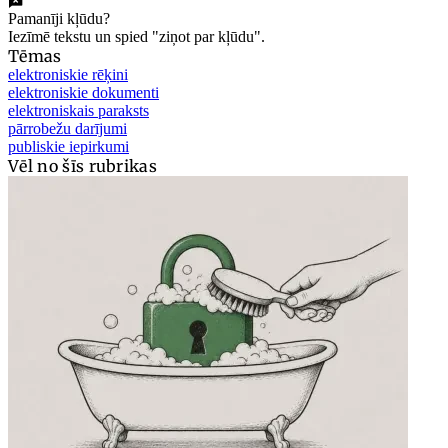
Pamanīji kļūdu?
Iezīmē tekstu un spied "ziņot par kļūdu".
Tēmas
elektroniskie rēķini
elektroniskie dokumenti
elektroniskais paraksts
pārrobežu darījumi
publiskie iepirkumi
Vēl no šīs rubrikas