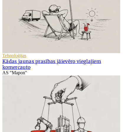
Tehnoloģijas
Kādas jaunas prasības jāievēro vieglajiem
komercauto
AS "Mapon"