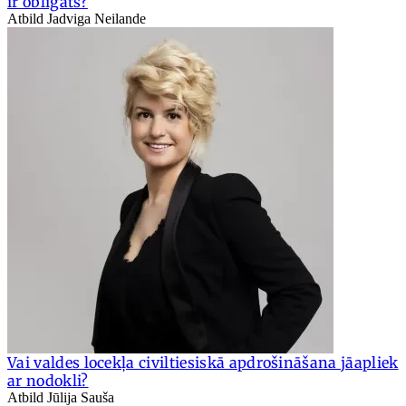
ir obligāts?
Atbild Jadviga Neilande
Vai valdes locekļa civiltiesiskā apdrošināšana jāapliek
ar nodokli?
Atbild Jūlija Sauša