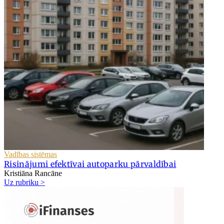
Vadības sistēmas
Risinājumi efektīvai autoparku pārvaldībai
Kristiāna Rancāne
Uz rubriku >