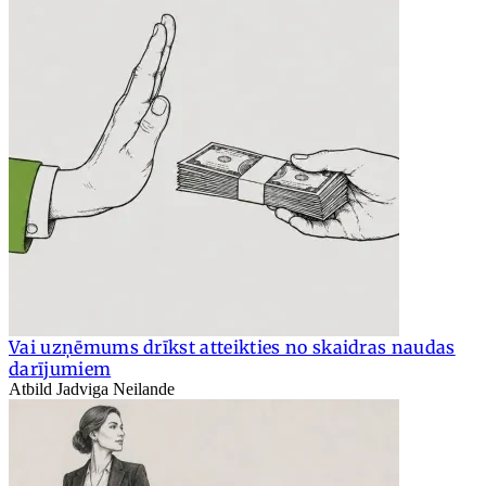
Vai uzņēmums drīkst atteikties no skaidras naudas
darījumiem
Atbild Jadviga Neilande