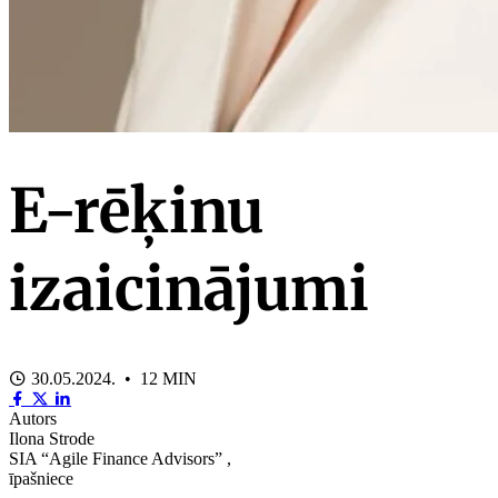
E-rēķinu
izaicinājumi
30.05.2024. • 12 MIN
Autors
Ilona Strode
SIA “Agile Finance Advisors” ,
īpašniece