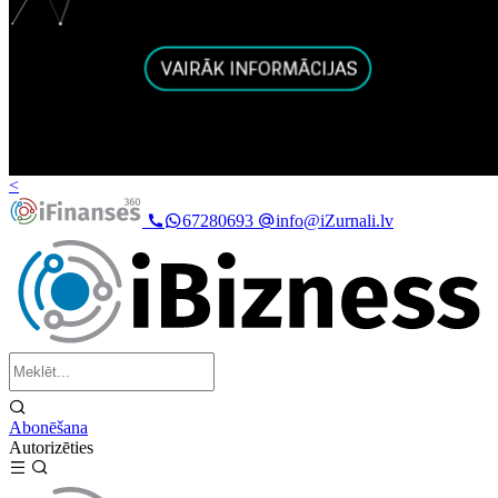
<
67280693
info@iZurnali.lv
Abonēšana
Autorizēties