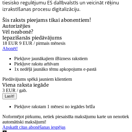
tiesisko regulējumu ES dalībvalstīs un veicināt rēķinu
izrakstīšanas procesu digitalizāciju.
Šis raksts pieejams tikai abonentiem!
Autorizējies
Vēl neabonē?
Iepazīšanās piedāvājums
18 EUR
9 EUR
/ pirmais mēnesis
Abonēt!
Piekļuve jaunākajiem iBizness rakstiem
Piekļuve rakstu arhīvam
1x nedēļā jaunāko tēmu apkopojums e-pastā
Piedāvājums spēkā jauniem klientiem
Viena raksta iegāde
3 EUR
/ gab.
Lasīt!
Piekļuve rakstam 1 mēnesi no iegādes brīža
Noformējot pirkumu, netiek piesaistīta maksājumu karte un nenotiek
automātiski maksājumi!
Apskatīt citas abonēšanas iespējas