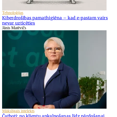
Tehnoloģijas
Kiberdrošības pamathigiēna – kad e-pastam vairs
nevar uzticēties
Jānis Matēvičs
Mākslīgais intelekts
Čatboti: no klientu apkalpošanas līdz pārdošanai