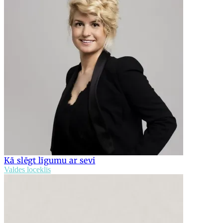
Kā slēgt līgumu ar sevi
Valdes loceklis