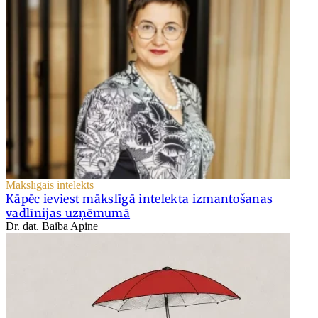
Mākslīgais intelekts
Kāpēc ieviest mākslīgā intelekta izmantošanas
vadlīnijas uzņēmumā
Dr. dat. Baiba Apine