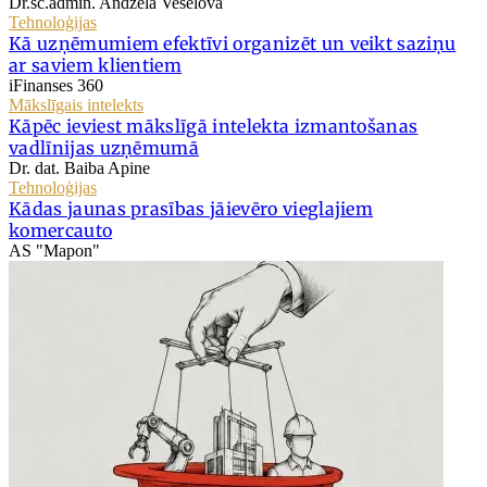
Dr.sc.admin. Andžela Veselova
Tehnoloģijas
Kā uzņēmumiem efektīvi organizēt un veikt saziņu
ar saviem klientiem
iFinanses 360
Mākslīgais intelekts
Kāpēc ieviest mākslīgā intelekta izmantošanas
vadlīnijas uzņēmumā
Dr. dat. Baiba Apine
Tehnoloģijas
Kādas jaunas prasības jāievēro vieglajiem
komercauto
AS "Mapon"