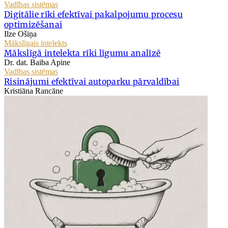
Vadības sistēmas
Digitālie rīki efektīvai pakalpojumu procesu
optimizēšanai
Ilze Ošiņa
Mākslīgais intelekts
Mākslīgā intelekta rīki līgumu analīzē
Dr. dat. Baiba Apine
Vadības sistēmas
Risinājumi efektīvai autoparku pārvaldībai
Kristiāna Rancāne