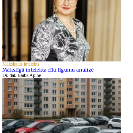
Mākslīgais intelekts
Mākslīgā intelekta rīki līgumu analīzē
Dr. dat. Baiba Apine