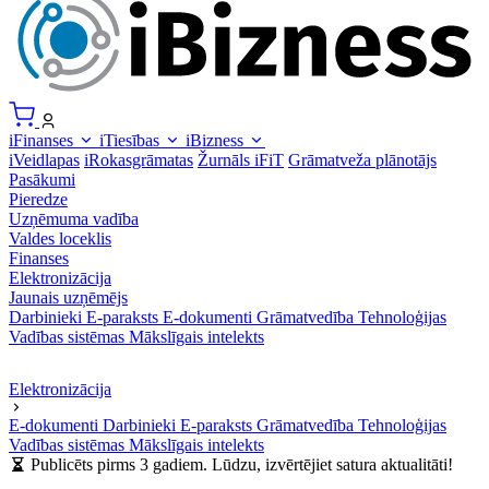
iFinanses
iTiesības
iBizness
iVeidlapas
iRokasgrāmatas
Žurnāls iFiT
Grāmatveža plānotājs
Pasākumi
Pieredze
Uzņēmuma vadība
Valdes loceklis
Finanses
Elektronizācija
Jaunais uzņēmējs
Darbinieki
E-paraksts
E-dokumenti
Grāmatvedība
Tehnoloģijas
Vadības sistēmas
Mākslīgais intelekts
Elektronizācija
E-dokumenti
Darbinieki
E-paraksts
Grāmatvedība
Tehnoloģijas
Vadības sistēmas
Mākslīgais intelekts
Publicēts pirms 3 gadiem. Lūdzu, izvērtējiet satura aktualitāti!