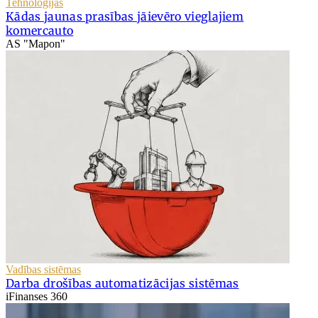
Tehnoloģijas
Kādas jaunas prasības jāievēro vieglajiem
komercauto
AS "Mapon"
Vadības sistēmas
Darba drošības automatizācijas sistēmas
iFinanses 360