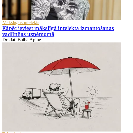
Mākslīgais intelekts
Kāpēc ieviest mākslīgā intelekta izmantošanas
vadlīnijas uzņēmumā
Dr. dat. Baiba Apine