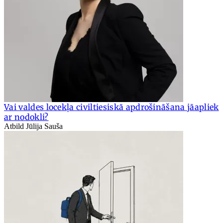
Vai valdes locekļa civiltiesiskā apdrošināšana jāapliek
ar nodokli?
Atbild Jūlija Sauša