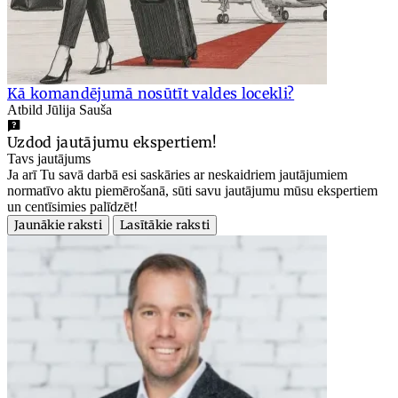
Kā komandējumā nosūtīt valdes locekli?
Atbild Jūlija Sauša
Uzdod jautājumu ekspertiem!
Tavs jautājums
Ja arī Tu savā darbā esi saskāries ar neskaidriem jautājumiem
normatīvo aktu piemērošanā, sūti savu jautājumu mūsu ekspertiem
un centīsimies palīdzēt!
Jaunākie raksti
Lasītākie raksti