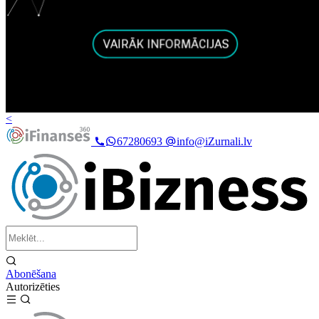
<
67280693
info@iZurnali.lv
Abonēšana
Autorizēties