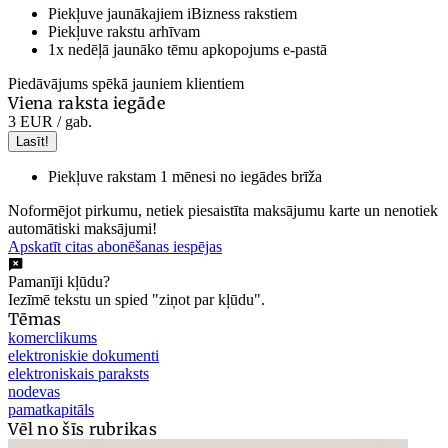
Piekļuve jaunākajiem iBizness rakstiem
Piekļuve rakstu arhīvam
1x nedēļā jaunāko tēmu apkopojums e-pastā
Piedāvājums spēkā jauniem klientiem
Viena raksta iegāde
3 EUR
/ gab.
Lasīt!
Piekļuve rakstam 1 mēnesi no iegādes brīža
Noformējot pirkumu, netiek piesaistīta maksājumu karte un nenotiek
automātiski maksājumi!
Apskatīt citas abonēšanas iespējas
Pamanīji kļūdu?
Iezīmē tekstu un spied "ziņot par kļūdu".
Tēmas
komerclikums
elektroniskie dokumenti
elektroniskais paraksts
nodevas
pamatkapitāls
Vēl no šīs rubrikas