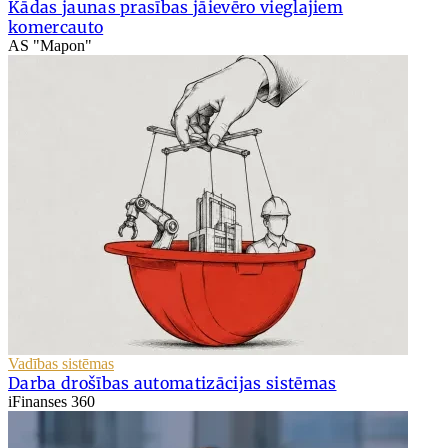
Kādas jaunas prasības jāievēro vieglajiem
komercauto
AS "Mapon"
Vadības sistēmas
Darba drošības automatizācijas sistēmas
iFinanses 360