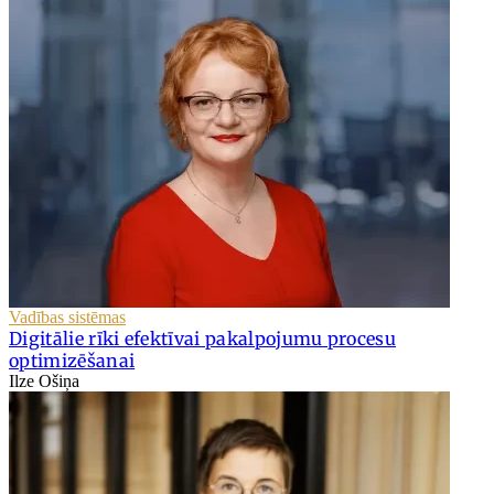
Vadības sistēmas
Digitālie rīki efektīvai pakalpojumu procesu
optimizēšanai
Ilze Ošiņa