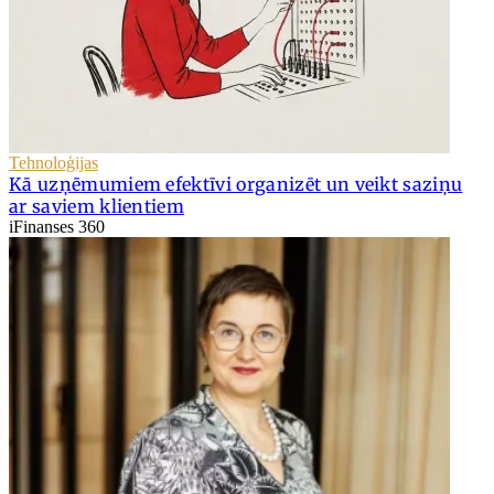
Tehnoloģijas
Kā uzņēmumiem efektīvi organizēt un veikt saziņu
ar saviem klientiem
iFinanses 360