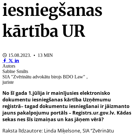
iesniegšanas
kārtība UR
15.08.2023. • 13 MIN
Autors
Sabīne Smilts
SIA "Zvērinātu advokātu birojs BDO Law" ,
juriste
No šī gada 1.jūlija ir mainījusies elektronisko
dokumentu iesniegšanas kārtība Uzņēmumu
reģistrā– tagad dokumentu iesniegšanai ir jāizmanto
jauns pakalpojumu portāls – Registrs.ur.gov.lv. Kādas
sekas nes šīs izmaiņas un kas jāņem vērā?
Raksta līdzautore: Linda Miķelsone, SIA “Zvērinātu