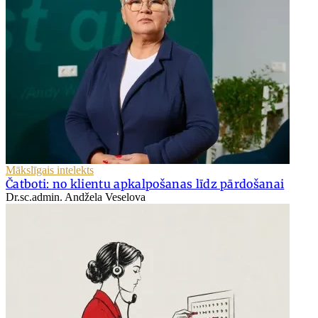
Mākslīgais intelekts
Čatboti: no klientu apkalpošanas līdz pārdošanai
Dr.sc.admin. Andžela Veselova