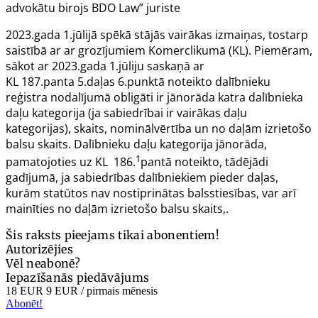
advokātu birojs BDO Law” juriste
2023.gada 1.jūlijā spēkā stājās vairākas izmaiņas, tostarp
saistībā ar ar grozījumiem
Komerclikumā
(KL). Piemēram,
sākot ar 2023.gada 1.jūliju saskaņā ar
KL
187.panta
5.daļas 6.punktā noteikto dalībnieku
reģistra nodalījumā obligāti ir jānorāda katra dalībnieka
daļu kategorija (ja sabiedrībai ir vairākas daļu
kategorijas), skaits, nominālvērtība un no daļām izrietošo
balsu skaits. Dalībnieku daļu kategorija jānorāda,
1
pamatojoties uz KL
186.
pantā
noteikto, tādējādi
gadījumā, ja sabiedrības dalībniekiem pieder daļas,
kurām statūtos nav nostiprinātas balsstiesības, var arī
mainīties no daļām izrietošo balsu skaits,.
Šis raksts pieejams tikai abonentiem!
Autorizējies
Vēl neabonē?
Iepazīšanās piedāvājums
18 EUR
9 EUR
/ pirmais mēnesis
Abonēt!