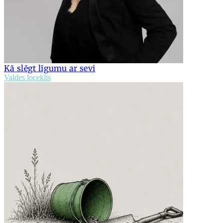
Kā slēgt līgumu ar sevi
Valdes loceklis