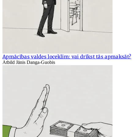
Apmācības valdes loceklim: vai drīkst tās apmaksāt?
Atbild Jānis Danga-Guobis