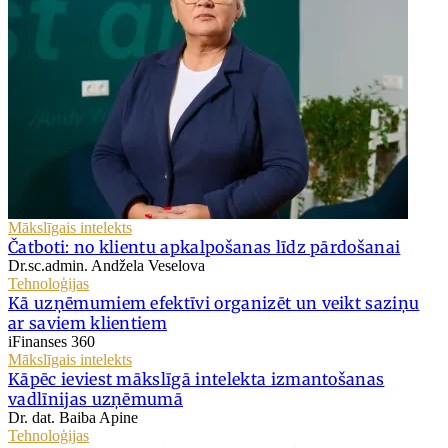
Mākslīgais intelekts
Čatboti: no klientu apkalpošanas līdz pārdošanai
Dr.sc.admin. Andžela Veselova
Tehnoloģijas
Kā uzņēmumiem efektīvi organizēt un veikt saziņu
ar saviem klientiem
iFinanses 360
Mākslīgais intelekts
Kāpēc ieviest mākslīgā intelekta izmantošanas
vadlīnijas uzņēmumā
Dr. dat. Baiba Apine
Tehnoloģijas