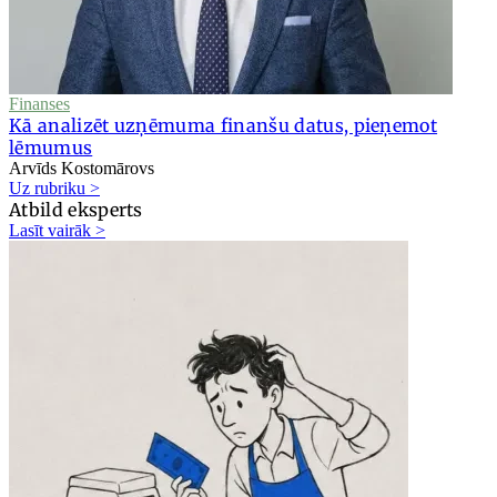
Finanses
Kā analizēt uzņēmuma finanšu datus, pieņemot
lēmumus
Arvīds Kostomārovs
Uz rubriku >
Atbild eksperts
Lasīt vairāk >