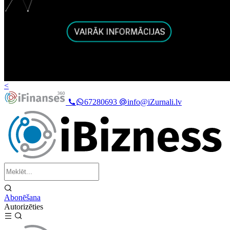
<
67280693
info@iZurnali.lv
Abonēšana
Autorizēties