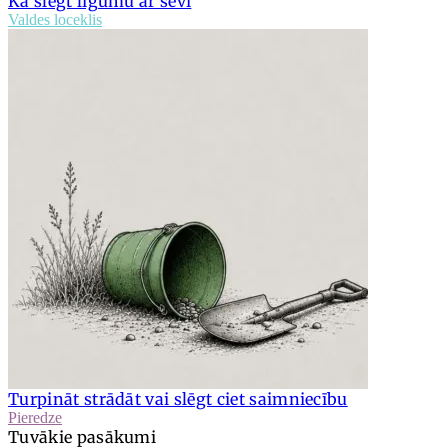
Kā slēgt līgumu ar sevi
Valdes loceklis
Turpināt strādāt vai slēgt ciet saimniecību
Pieredze
Tuvākie pasākumi