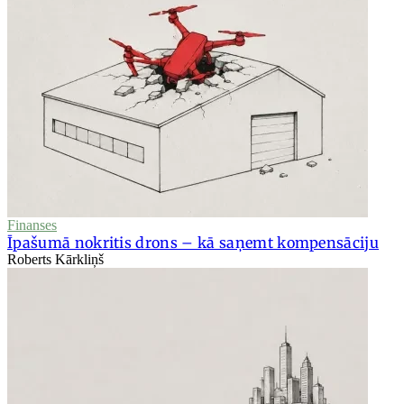
Finanses
Īpašumā nokritis drons – kā saņemt kompensāciju
Roberts Kārkliņš