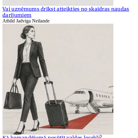
Vai uzņēmums drīkst atteikties no skaidras naudas
darījumiem
Atbild Jadviga Neilande
Kā komandējumā nosūtīt valdes locekli?