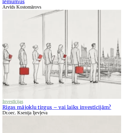
lēmumus
Arvīds Kostomārovs
Investīcijas
Rīgas mājokļu tirgus – vai laiks investīcijām?
Dr.oec. Ksenija Ijevļeva