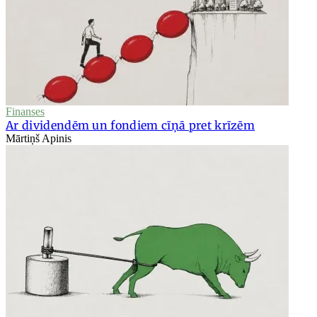
Finanses
Ar dividendēm un fondiem cīņā pret krīzēm
Mārtiņš Apinis