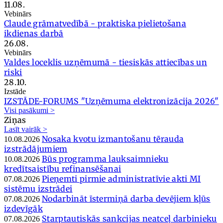
11.08.
Vebinārs
Claude grāmatvedībā - praktiska pielietošana
ikdienas darbā
26.08.
Vebinārs
Valdes loceklis uzņēmumā - tiesiskās attiecības un
riski
28.10.
Izstāde
IZSTĀDE-FORUMS "Uzņēmuma elektronizācija 2026"
Visi pasākumi >
Ziņas
Lasīt vairāk >
Nosaka kvotu izmantošanu tērauda
10.08.2026
izstrādājumiem
Būs programma lauksaimnieku
10.08.2026
kredītsaistību refinansēšanai
Pieņemti pirmie administratīvie akti MI
07.08.2026
sistēmu izstrādei
Nodarbināt īstermiņā darba devējiem kļūs
07.08.2026
izdevīgāk
Starptautiskās sankcijas neatceļ darbinieku
07.08.2026