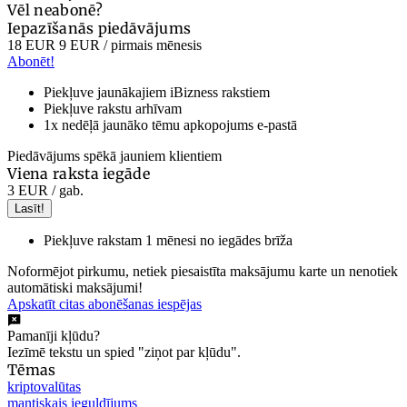
Vēl neabonē?
Iepazīšanās piedāvājums
18 EUR
9 EUR
/ pirmais mēnesis
Abonēt!
Piekļuve jaunākajiem iBizness rakstiem
Piekļuve rakstu arhīvam
1x nedēļā jaunāko tēmu apkopojums e-pastā
Piedāvājums spēkā jauniem klientiem
Viena raksta iegāde
3 EUR
/ gab.
Lasīt!
Piekļuve rakstam 1 mēnesi no iegādes brīža
Noformējot pirkumu, netiek piesaistīta maksājumu karte un nenotiek
automātiski maksājumi!
Apskatīt citas abonēšanas iespējas
Pamanīji kļūdu?
Iezīmē tekstu un spied "ziņot par kļūdu".
Tēmas
kriptovalūtas
mantiskais ieguldījums