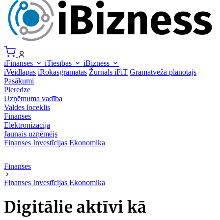
iFinanses
iTiesības
iBizness
iVeidlapas
iRokasgrāmatas
Žurnāls iFiT
Grāmatveža plānotājs
Pasākumi
Pieredze
Uzņēmuma vadība
Valdes loceklis
Finanses
Elektronizācija
Jaunais uzņēmējs
Finanses
Investīcijas
Ekonomika
Finanses
Finanses
Investīcijas
Ekonomika
Digitālie aktīvi kā