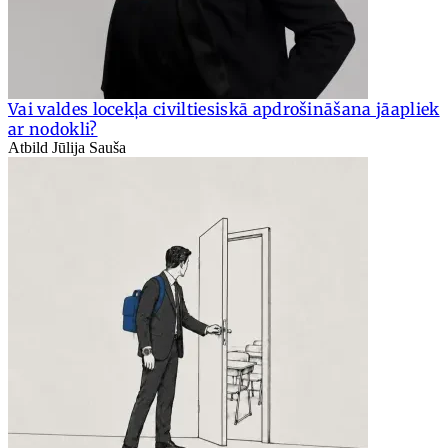
Vai valdes locekļa civiltiesiskā apdrošināšana jāapliek
ar nodokli?
Atbild Jūlija Sauša