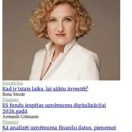
Investīcijas
Kad ir īstais laiks, lai sāktu investēt?
Ilona Strode
Finanses
ES fondu iespējas uzņēmumu digitalizācijai
2026.gadā
Armands Gūtmanis
Finanses
Kā analizēt uzņēmuma finanšu datus, pieņemot