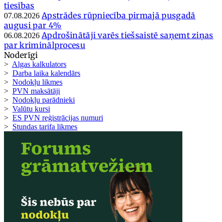
tiesības
Apstrādes rūpniecība pirmajā pusgadā
07.08.2026
augusi par 4%
Apdrošinātāji varēs tiešsaistē saņemt ziņas
06.08.2026
par kriminālprocesu
Noderīgi
>
Algas kalkulators
>
Darba laika kalendārs
>
Nodokļu likmes
>
PVN maksātāji
>
Nodokļu parādnieki
>
Valūtu kursi
>
ES PVN reģistrācijas numuri
>
Stundas tarifa likmes