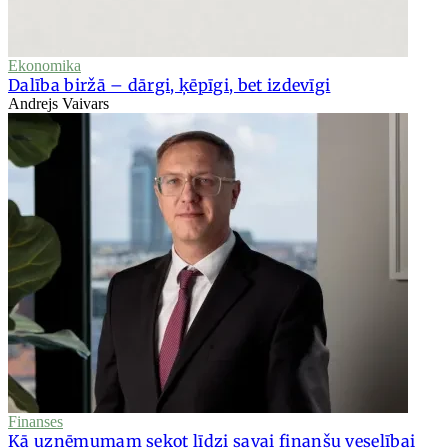
Ekonomika
Dalība biržā – dārgi, ķēpīgi, bet izdevīgi
Andrejs Vaivars
Finanses
Kā uzņēmumam sekot līdzi savai finanšu veselībai