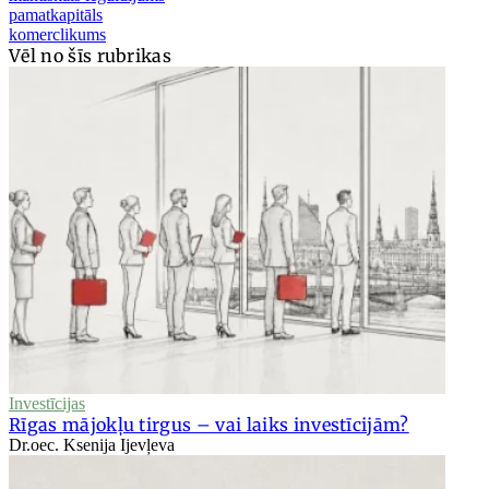
pamatkapitāls
komerclikums
Vēl no šīs rubrikas
Investīcijas
Rīgas mājokļu tirgus – vai laiks investīcijām?
Dr.oec. Ksenija Ijevļeva