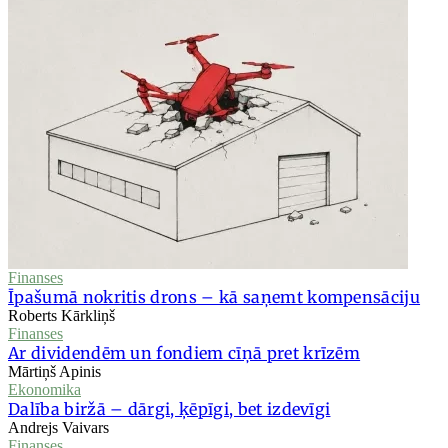
Finanses
Īpašumā nokritis drons – kā saņemt kompensāciju
Roberts Kārkliņš
Finanses
Ar dividendēm un fondiem cīņā pret krīzēm
Mārtiņš Apinis
Ekonomika
Dalība biržā – dārgi, ķēpīgi, bet izdevīgi
Andrejs Vaivars
Finanses