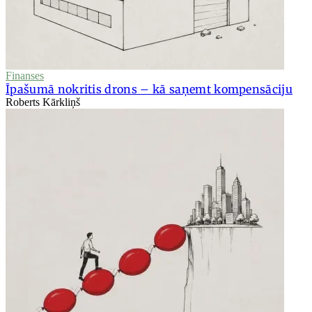
Finanses
Īpašumā nokritis drons – kā saņemt kompensāciju
Roberts Kārkliņš