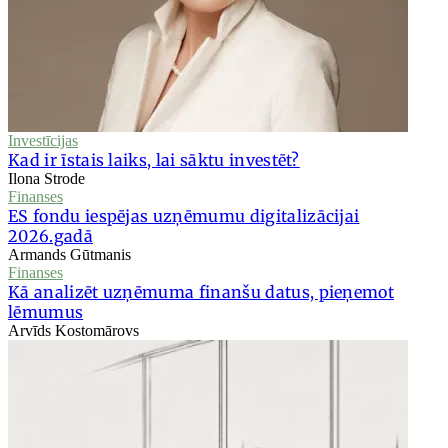
Investīcijas
Kad ir īstais laiks, lai sāktu investēt?
Ilona Strode
Finanses
ES fondu iespējas uzņēmumu digitalizācijai
2026.gadā
Armands Gūtmanis
Finanses
Kā analizēt uzņēmuma finanšu datus, pieņemot
lēmumus
Arvīds Kostomārovs