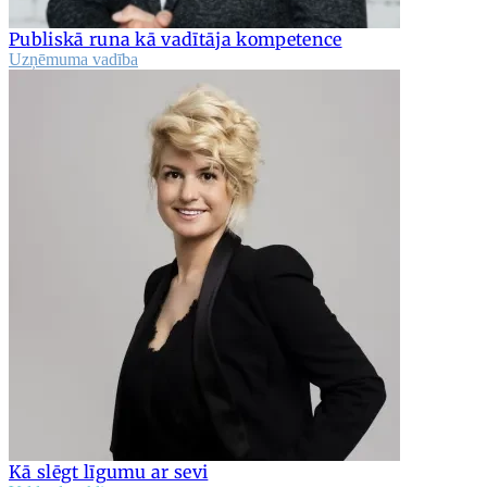
Publiskā runa kā vadītāja kompetence
Uzņēmuma vadība
Kā slēgt līgumu ar sevi