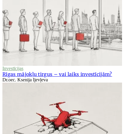
Investīcijas
Rīgas mājokļu tirgus – vai laiks investīcijām?
Dr.oec. Ksenija Ijevļeva