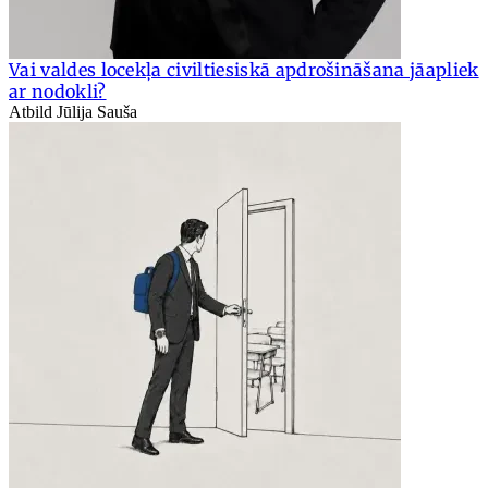
Vai valdes locekļa civiltiesiskā apdrošināšana jāapliek
ar nodokli?
Atbild Jūlija Sauša