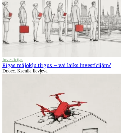
Investīcijas
Rīgas mājokļu tirgus – vai laiks investīcijām?
Dr.oec. Ksenija Ijevļeva