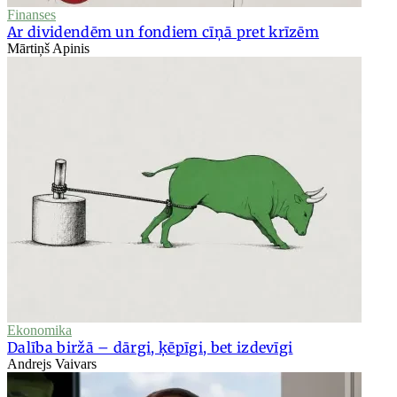
Finanses
Ar dividendēm un fondiem cīņā pret krīzēm
Mārtiņš Apinis
Ekonomika
Dalība biržā – dārgi, ķēpīgi, bet izdevīgi
Andrejs Vaivars