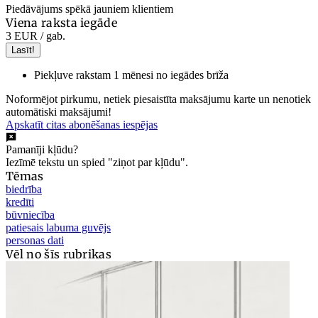
Piedāvājums spēkā jauniem klientiem
Viena raksta iegāde
3 EUR
/ gab.
Lasīt!
Piekļuve rakstam 1 mēnesi no iegādes brīža
Noformējot pirkumu, netiek piesaistīta maksājumu karte un nenotiek
automātiski maksājumi!
Apskatīt citas abonēšanas iespējas
Pamanīji kļūdu?
Iezīmē tekstu un spied "ziņot par kļūdu".
Tēmas
biedrība
kredīti
būvniecība
patiesais labuma guvējs
personas dati
Vēl no šīs rubrikas