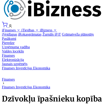
iFinanses
iTiesības
iBizness
iVeidlapas
iRokasgrāmatas
Žurnāls iFiT
Grāmatveža plānotājs
Pasākumi
Pieredze
Uzņēmuma vadība
Valdes loceklis
Finanses
Elektronizācija
Jaunais uzņēmējs
Finanses
Investīcijas
Ekonomika
Finanses
Finanses
Investīcijas
Ekonomika
Dzīvokļu īpašnieku kopība