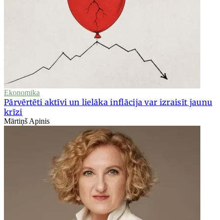
Ekonomika
Pārvērtēti aktīvi un lielāka inflācija var izraisīt jaunu
krīzi
Mārtiņš Apinis