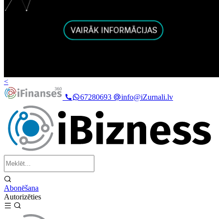
<
67280693
info@iZurnali.lv
Abonēšana
Autorizēties