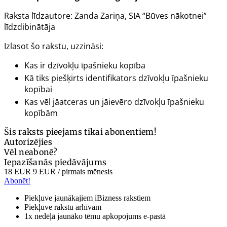
Raksta līdzautore: Zanda Zariņa, SIA “Būves nākotnei”
līdzdibinātāja
Izlasot šo rakstu, uzzināsi:
Kas ir dzīvokļu īpašnieku kopība
Kā tiks piešķirts identifikators dzīvokļu īpašnieku
kopībai
Kas vēl jāatceras un jāievēro dzīvokļu īpašnieku
kopībām
Šis raksts pieejams tikai abonentiem!
Autorizējies
Vēl neabonē?
Iepazīšanās piedāvājums
18 EUR
9 EUR
/ pirmais mēnesis
Abonēt!
Piekļuve jaunākajiem iBizness rakstiem
Piekļuve rakstu arhīvam
1x nedēļā jaunāko tēmu apkopojums e-pastā