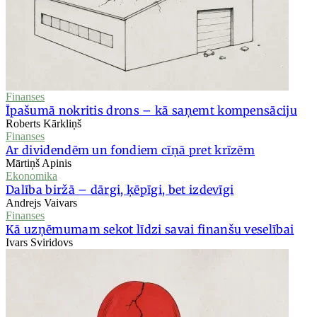
Finanses
Īpašumā nokritis drons – kā saņemt kompensāciju
Roberts Kārkliņš
Finanses
Ar dividendēm un fondiem cīņā pret krīzēm
Mārtiņš Apinis
Ekonomika
Dalība biržā – dārgi, ķēpīgi, bet izdevīgi
Andrejs Vaivars
Finanses
Kā uzņēmumam sekot līdzi savai finanšu veselībai
Ivars Sviridovs