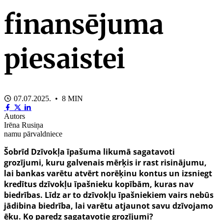
finansējuma
piesaistei
07.07.2025. • 8 MIN
Autors
Irēna Rusiņa
namu pārvaldniece
Šobrīd Dzīvokļa īpašuma
likumā sagatavoti
grozījumi, kuru galvenais mērķis ir rast risinājumu,
lai bankas varētu atvērt norēķinu kontus un izsniegt
kredītus dzīvokļu īpašnieku kopībām, kuras nav
biedrības. Līdz ar to dzīvokļu īpašniekiem vairs nebūs
jādibina biedrība, lai varētu atjaunot savu dzīvojamo
ēku. Ko paredz sagatavotie grozījumi?