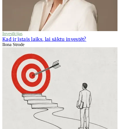
Investīcijas
Kad ir īstais laiks, lai sāktu investēt?
Ilona Strode