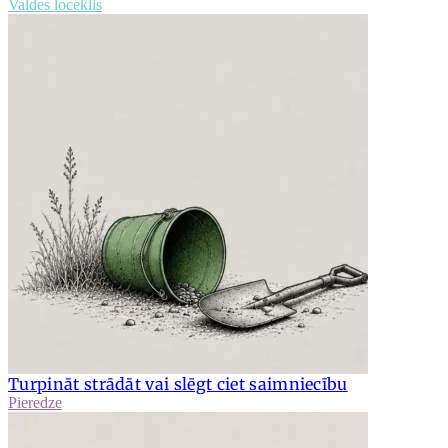
Valdes loceklis
Turpināt strādāt vai slēgt ciet saimniecību
Pieredze