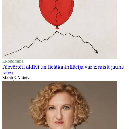
Ekonomika
Pārvērtēti aktīvi un lielāka inflācija var izraisīt jaunu
krīzi
Mārtiņš Apinis