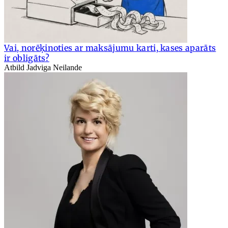
Vai, norēķinoties ar maksājumu karti, kases aparāts
ir obligāts?
Atbild Jadviga Neilande