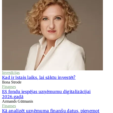
Investīcijas
Kad ir īstais laiks, lai sāktu investēt?
Ilona Strode
Finanses
ES fondu iespējas uzņēmumu digitalizācijai
2026.gadā
Armands Gūtmanis
Finanses
Kā analizēt uzņēmuma finanšu datus, pieņemot