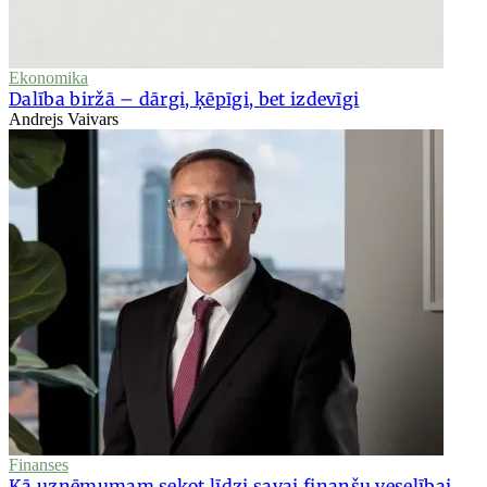
Ekonomika
Dalība biržā – dārgi, ķēpīgi, bet izdevīgi
Andrejs Vaivars
Finanses
Kā uzņēmumam sekot līdzi savai finanšu veselībai