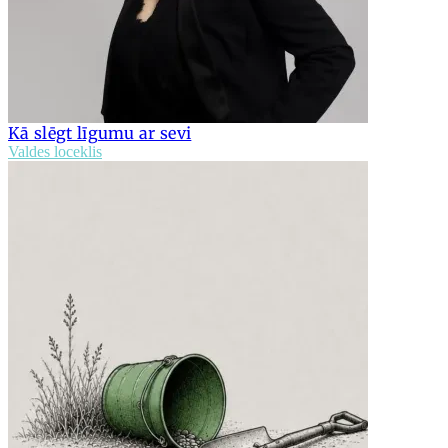
Kā slēgt līgumu ar sevi
Valdes loceklis