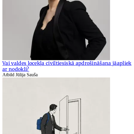
Vai valdes locekļa civiltiesiskā apdrošināšana jāapliek
ar nodokli?
Atbild Jūlija Sauša