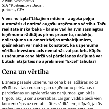
Arvīds Kostomārovs
SIA “Kostomārova Birojs”,
partneris, CFA
Viens no izplatītākajiem mītiem – augoša peļņa
automātiski nozīmē augošu uzņēmuma vērtību. Taču
realitāte ir skarbāka – kamēr vadība svin sasniegtos
ieņēmumu rādītājus pirms procentu, nodokļu,
nolietojuma un amortizācijas atskaitījumiem,
īpašniekam var nākties konstatēt, ka uzņēmuma
vērtība investoru acīs nemainās vai pat krīt. Kāpēc
uzņēmuma cena biržā vai pārdošanas darījumā var
būtiski atšķirties no aprēķiniem “Excel” tabulās?
Cena un vērtība
Biznesa pasaulē uzņēmuma cena bieži atšķiras no tā
vērtības – tas redzams gan uzņēmumu pirkšanas /
pārdošanas un apvienošanās darījumos, gan biržā
tirgotu akciju cenu svārstībās. Lai gan vadība bieži vien
koncentrējas uz rentabilitātes rādītājiem, it īpaši, ja tās
atalgojums sasaistīts ar, piemēram, sasniegtajiem