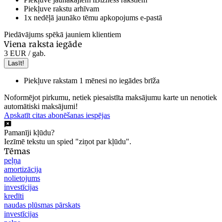
Piekļuve rakstu arhīvam
1x nedēļā jaunāko tēmu apkopojums e-pastā
Piedāvājums spēkā jauniem klientiem
Viena raksta iegāde
3 EUR
/ gab.
Lasīt!
Piekļuve rakstam 1 mēnesi no iegādes brīža
Noformējot pirkumu, netiek piesaistīta maksājumu karte un nenotiek
automātiski maksājumi!
Apskatīt citas abonēšanas iespējas
Pamanīji kļūdu?
Iezīmē tekstu un spied "ziņot par kļūdu".
Tēmas
peļņa
amortizācija
nolietojums
investīcijas
kredīti
naudas plūsmas pārskats
investīcijas