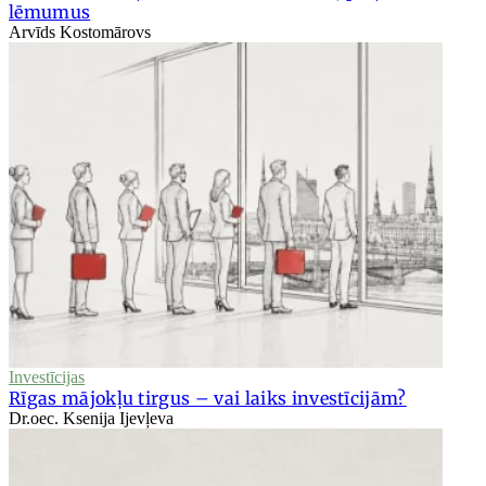
lēmumus
Arvīds Kostomārovs
Investīcijas
Rīgas mājokļu tirgus – vai laiks investīcijām?
Dr.oec. Ksenija Ijevļeva