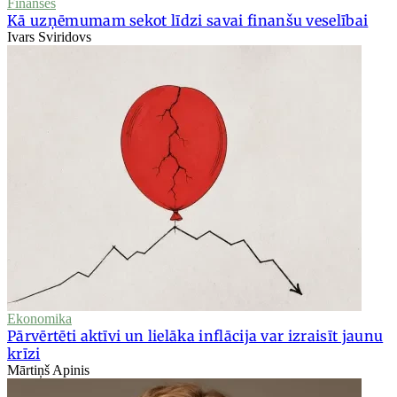
Finanses
Kā uzņēmumam sekot līdzi savai finanšu veselībai
Ivars Sviridovs
Ekonomika
Pārvērtēti aktīvi un lielāka inflācija var izraisīt jaunu
krīzi
Mārtiņš Apinis