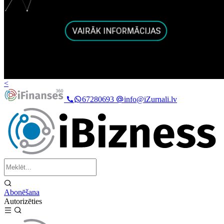
<
67280693
info@iZurnali.lv
Abonēšana
Autorizēties