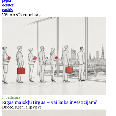
peļņa
debitori
parāds
Vēl no šīs rubrikas
Investīcijas
Rīgas mājokļu tirgus – vai laiks investīcijām?
Dr.oec. Ksenija Ijevļeva