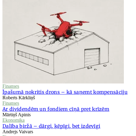
Finanses
Īpašumā nokritis drons – kā saņemt kompensāciju
Roberts Kārkliņš
Finanses
Ar dividendēm un fondiem cīņā pret krīzēm
Mārtiņš Apinis
Ekonomika
Dalība biržā – dārgi, ķēpīgi, bet izdevīgi
Andrejs Vaivars