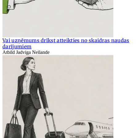
Vai uzņēmums drīkst atteikties no skaidras naudas
darījumiem
Atbild Jadviga Neilande