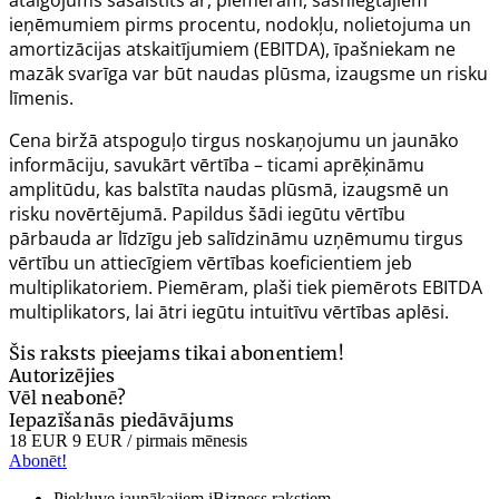
ieņēmumiem pirms procentu, nodokļu, nolietojuma un
amortizācijas atskaitījumiem (EBITDA), īpašniekam ne
mazāk svarīga var būt naudas plūsma, izaugsme un risku
līmenis.
Cena biržā atspoguļo tirgus noskaņojumu un jaunāko
informāciju, savukārt vērtība – ticami aprēķināmu
amplitūdu, kas balstīta naudas plūsmā, izaugsmē un
risku novērtējumā. Papildus šādi iegūtu vērtību
pārbauda ar līdzīgu jeb salīdzināmu uzņēmumu tirgus
vērtību un attiecīgiem vērtības koeficientiem jeb
multiplikatoriem. Piemēram, plaši tiek piemērots EBITDA
multiplikators, lai ātri iegūtu intuitīvu vērtības aplēsi.
Šis raksts pieejams tikai abonentiem!
Autorizējies
Vēl neabonē?
Iepazīšanās piedāvājums
18 EUR
9 EUR
/ pirmais mēnesis
Abonēt!
Piekļuve jaunākajiem iBizness rakstiem