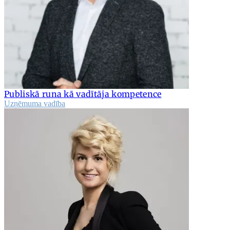
Publiskā runa kā vadītāja kompetence
Uzņēmuma vadība