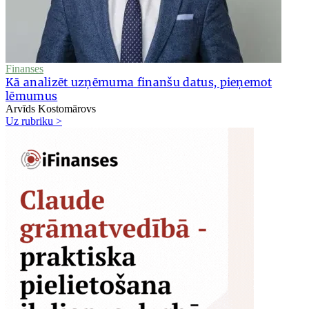
Finanses
Kā analizēt uzņēmuma finanšu datus, pieņemot
lēmumus
Arvīds Kostomārovs
Uz rubriku >