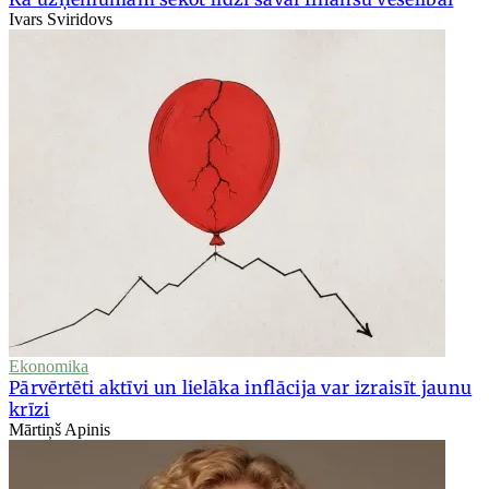
Ivars Sviridovs
Ekonomika
Pārvērtēti aktīvi un lielāka inflācija var izraisīt jaunu
krīzi
Mārtiņš Apinis