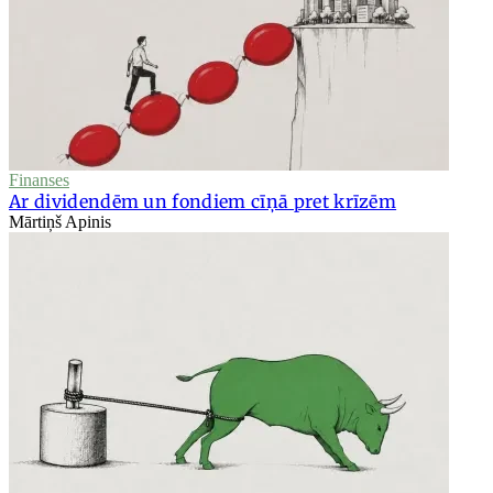
Finanses
Ar dividendēm un fondiem cīņā pret krīzēm
Mārtiņš Apinis