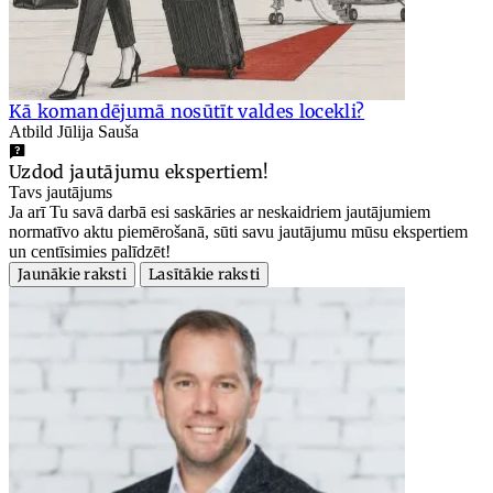
Kā komandējumā nosūtīt valdes locekli?
Atbild Jūlija Sauša
Uzdod jautājumu ekspertiem!
Tavs jautājums
Ja arī Tu savā darbā esi saskāries ar neskaidriem jautājumiem
normatīvo aktu piemērošanā, sūti savu jautājumu mūsu ekspertiem
un centīsimies palīdzēt!
Jaunākie raksti
Lasītākie raksti