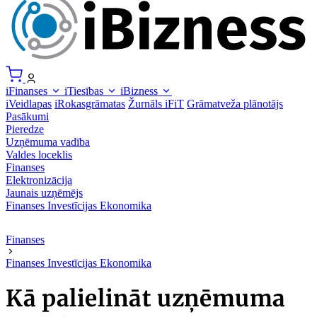
iFinanses
iTiesības
iBizness
iVeidlapas
iRokasgrāmatas
Žurnāls iFiT
Grāmatveža plānotājs
Pasākumi
Pieredze
Uzņēmuma vadība
Valdes loceklis
Finanses
Elektronizācija
Jaunais uzņēmējs
Finanses
Investīcijas
Ekonomika
Finanses
Finanses
Investīcijas
Ekonomika
Kā palielināt uzņēmuma