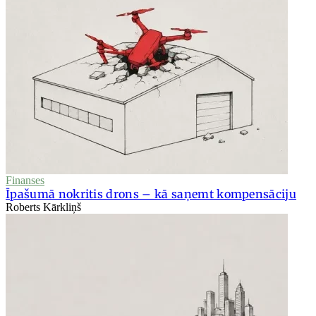
Finanses
Īpašumā nokritis drons – kā saņemt kompensāciju
Roberts Kārkliņš