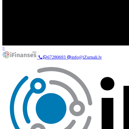
<
67280693
info@iZurnali.lv