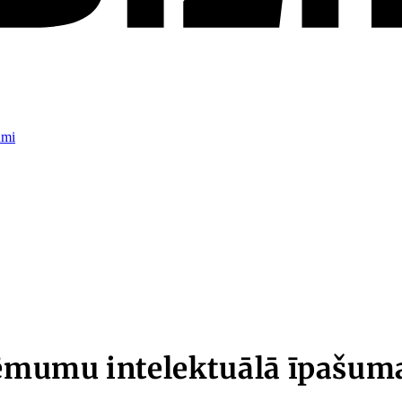
umi
mumu intelektuālā īpašuma