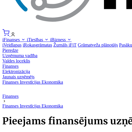
iFinanses
iTiesības
iBizness
iVeidlapas
iRokasgrāmatas
Žurnāls iFiT
Grāmatveža plānotājs
Pasāk
Pieredze
Uzņēmuma vadība
Valdes loceklis
Finanses
Elektronizācija
Jaunais uzņēmējs
Finanses
Investīcijas
Ekonomika
Finanses
Finanses
Investīcijas
Ekonomika
Pieejams finansējums uzņē