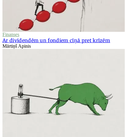
Finanses
Ar dividendēm un fondiem cīņā pret krīzēm
Mārtiņš Apinis