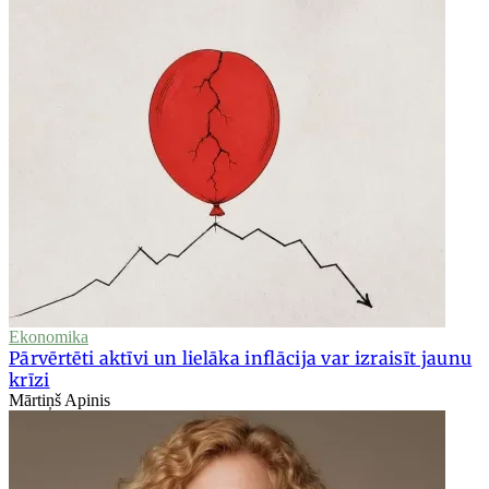
Ekonomika
Pārvērtēti aktīvi un lielāka inflācija var izraisīt jaunu
krīzi
Mārtiņš Apinis