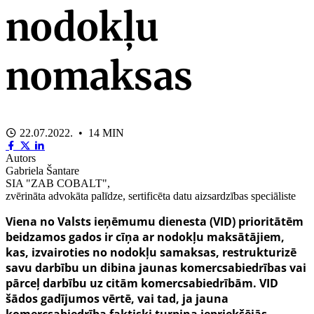
nodokļu
nomaksas
22.07.2022. • 14 MIN
Autors
Gabriela Šantare
SIA "ZAB COBALT",
zvērināta advokāta palīdze, sertificēta datu aizsardzības speciāliste
Viena no Valsts ieņēmumu dienesta (VID) prioritātēm
beidzamos gados ir cīņa ar nodokļu maksātājiem,
kas, izvairoties no nodokļu samaksas, restrukturizē
savu darbību un dibina jaunas komercsabiedrības vai
pārceļ darbību uz citām komercsabiedrībām. VID
šādos gadījumos vērtē, vai tad, ja jauna
komercsabiedrība faktiski turpina iepriekšējās