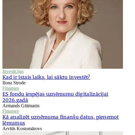
Investīcijas
Kad ir īstais laiks, lai sāktu investēt?
Ilona Strode
Finanses
ES fondu iespējas uzņēmumu digitalizācijai
2026.gadā
Armands Gūtmanis
Finanses
Kā analizēt uzņēmuma finanšu datus, pieņemot
lēmumus
Arvīds Kostomārovs