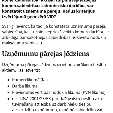
komercsabiedrības saimniecisko darbību, var
konstatēt uzņēmuma pāreju. Kādus kritērijus
izvērtējumā ņem vērā VID?
Svarīgi ievērot, ka tad, ja konstatēta uzņēmuma pāreja,
sabiedrība, kas turpina iepriekš veikto komercdarbību, ir
atbildīga par sākotnējās sabiedrības nokavēto nodokļu
maksājumu samaksu.
Uzņēmumu pārejas jēdziens
Uzņēmuma pārejas jēdziens izriet no vairākiem tiesību
aktiem. Tas ietverts:
Komerclikumā
(KL);
Darba likumā;
Pievienotās vērtības nodokļa likumā
(PVN likums);
direktīvā 2001/23/EK
par dalībvalstu tiesību aktu
tuvināšanu attiecībā uz darbinieku tiesību
aizsardzību uzņēmumu, uzņēmējsabiedrību vai