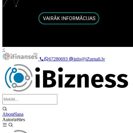
<
67280693
info@iZurnali.lv
Abonēšana
Autorizēties