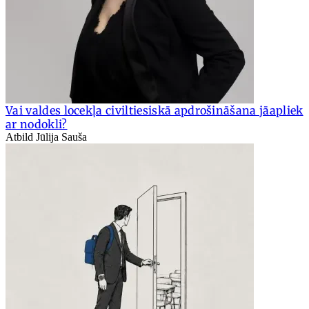
Vai valdes locekļa civiltiesiskā apdrošināšana jāapliek
ar nodokli?
Atbild Jūlija Sauša