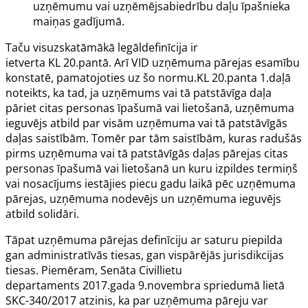
uzņēmumu vai uzņēmējsabiedrību daļu īpašnieka
maiņas gadījumā
.
Taču visuzskatāmākā legāldefinīcija ir
ietverta KL
20.pantā.
Arī VID uzņēmuma pārejas esamību
konstatē, pamatojoties uz šo normu.KL
20.panta
1.daļā
noteikts, ka tad, ja uzņēmums vai tā patstāvīga daļa
pāriet citas personas īpašumā vai lietošanā, uzņēmuma
ieguvējs atbild par visām uzņēmuma vai tā patstāvīgās
daļas saistībām. Tomēr par tām saistībām, kuras radušās
pirms uzņēmuma vai tā patstāvīgās daļas pārejas citas
personas īpašumā vai lietošanā un kuru izpildes termiņš
vai nosacījums iestājies piecu gadu laikā pēc uzņēmuma
pārejas, uzņēmuma nodevējs un uzņēmuma ieguvējs
atbild solidāri.
Tāpat uzņēmuma pārejas definīciju ar saturu piepilda
gan administratīvās tiesas, gan vispārējās jurisdikcijas
tiesas. Piemēram, Senāta Civillietu
departaments
2017.gada 9.novembra
spriedumā lietā
SKC-340/2017
atzinis, ka par uzņēmuma pāreju var