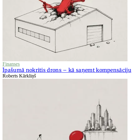
Finanses
Īpašumā nokritis drons – kā saņemt kompensāciju
Roberts Kārkliņš