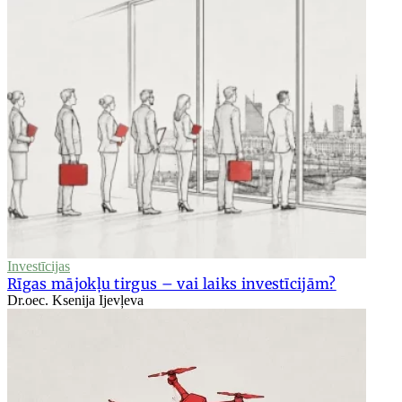
Investīcijas
Rīgas mājokļu tirgus – vai laiks investīcijām?
Dr.oec. Ksenija Ijevļeva