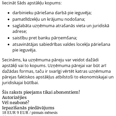
liecināt šāds apstākļu kopums:
darbinieku pāriešana darbā pie ieguvēja;
pamatlīdzekļu un krājumu nodošana;
saglabāta uzņēmuma atrašanās vieta un juridiskā
adrese;
saistību pret banku pārņemšana;
atsavinātājas sabiedrības valdes locekļa pāriešana
pie ieguvēja.
Secināms, ka uzņēmuma pāreju var veidot dažādi
apstākļi vai to kopums. Uzņēmuma pārejai var būt arī
dažādas formas, taču ir svarīgi vērtēt katras uzņēmuma
pārejas faktiskos apstākļus atbilstoši to ekonomiskajai un
juridiskajai būtībai.
Šis raksts pieejams tikai abonentiem!
Autorizējies
Vēl neabonē?
Iepazīšanās piedāvājums
18 EUR
9 EUR
/ pirmais mēnesis