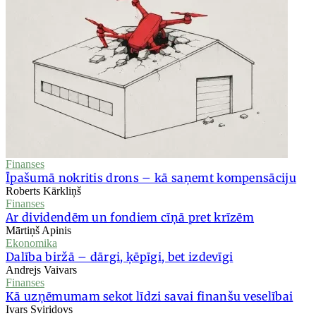
Finanses
Īpašumā nokritis drons – kā saņemt kompensāciju
Roberts Kārkliņš
Finanses
Ar dividendēm un fondiem cīņā pret krīzēm
Mārtiņš Apinis
Ekonomika
Dalība biržā – dārgi, ķēpīgi, bet izdevīgi
Andrejs Vaivars
Finanses
Kā uzņēmumam sekot līdzi savai finanšu veselībai
Ivars Sviridovs