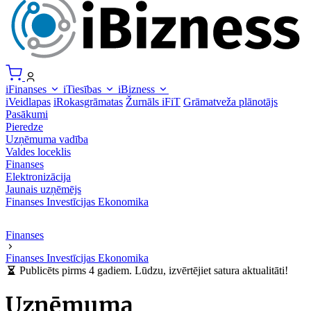
iFinanses
iTiesības
iBizness
iVeidlapas
iRokasgrāmatas
Žurnāls iFiT
Grāmatveža plānotājs
Pasākumi
Pieredze
Uzņēmuma vadība
Valdes loceklis
Finanses
Elektronizācija
Jaunais uzņēmējs
Finanses
Investīcijas
Ekonomika
Finanses
Finanses
Investīcijas
Ekonomika
Publicēts pirms 4 gadiem. Lūdzu, izvērtējiet satura aktualitāti!
Uzņēmuma