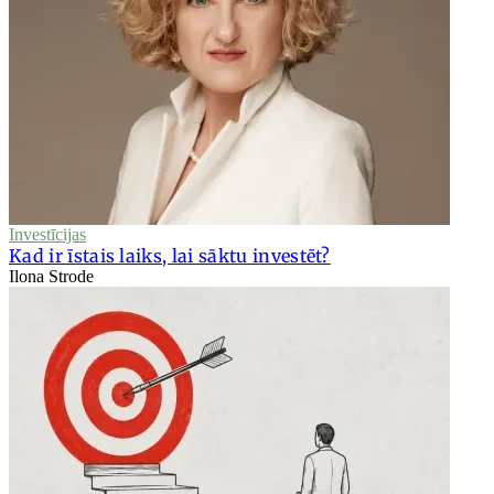
Investīcijas
Kad ir īstais laiks, lai sāktu investēt?
Ilona Strode