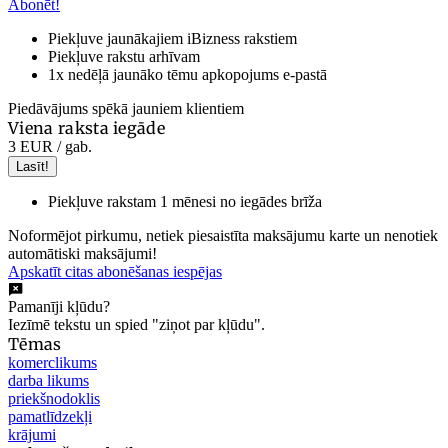
Abonēt!
Piekļuve jaunākajiem iBizness rakstiem
Piekļuve rakstu arhīvam
1x nedēļā jaunāko tēmu apkopojums e-pastā
Piedāvājums spēkā jauniem klientiem
Viena raksta iegāde
3 EUR
/ gab.
Lasīt!
Piekļuve rakstam 1 mēnesi no iegādes brīža
Noformējot pirkumu, netiek piesaistīta maksājumu karte un nenotiek
automātiski maksājumi!
Apskatīt citas abonēšanas iespējas
Pamanīji kļūdu?
Iezīmē tekstu un spied "ziņot par kļūdu".
Tēmas
komerclikums
darba likums
priekšnodoklis
pamatlīdzekļi
krājumi