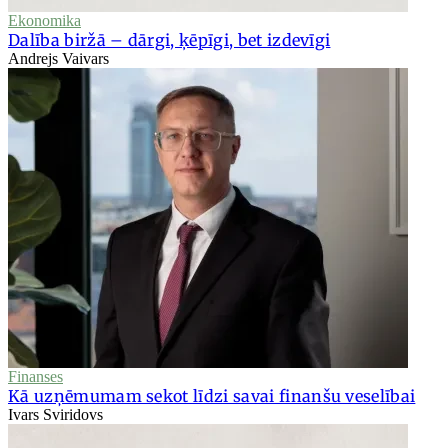
Ekonomika
Dalība biržā – dārgi, ķēpīgi, bet izdevīgi
Andrejs Vaivars
Finanses
Kā uzņēmumam sekot līdzi savai finanšu veselībai
Ivars Sviridovs