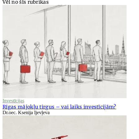
Vēl no šīs rubrikas
Investīcijas
Rīgas mājokļu tirgus – vai laiks investīcijām?
Dr.oec. Ksenija Ijevļeva