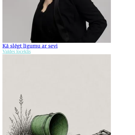
Kā slēgt līgumu ar sevi
Valdes loceklis