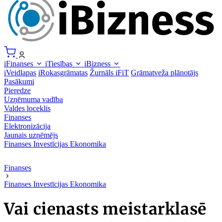
iFinanses
iTiesības
iBizness
iVeidlapas
iRokasgrāmatas
Žurnāls iFiT
Grāmatveža plānotājs
Pasākumi
Pieredze
Uzņēmuma vadība
Valdes loceklis
Finanses
Elektronizācija
Jaunais uzņēmējs
Finanses
Investīcijas
Ekonomika
Finanses
Finanses
Investīcijas
Ekonomika
Vai cienasts meistarklasē