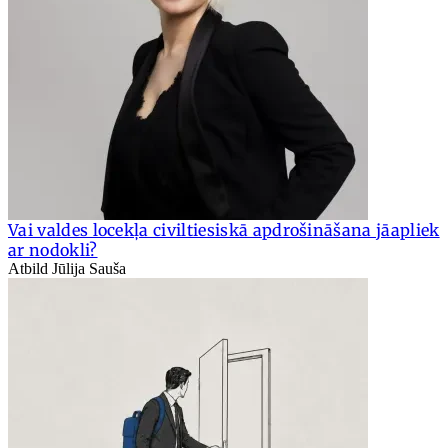
Vai valdes locekļa civiltiesiskā apdrošināšana jāapliek
ar nodokli?
Atbild Jūlija Sauša