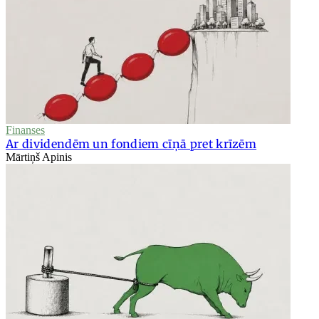
Finanses
Ar dividendēm un fondiem cīņā pret krīzēm
Mārtiņš Apinis