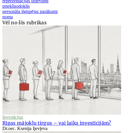
reprezentācijas izdevumi
priekšnodoklis
personāla ilgtspējas pasākumi
noma
Vēl no šīs rubrikas
Investīcijas
Rīgas mājokļu tirgus – vai laiks investīcijām?
Dr.oec. Ksenija Ijevļeva