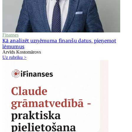
Finanses
Kā analizēt uzņēmuma finanšu datus, pieņemot
lēmumus
Arvīds Kostomārovs
Uz rubriku >