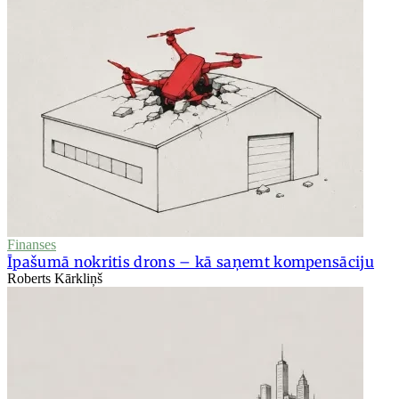
Finanses
Īpašumā nokritis drons – kā saņemt kompensāciju
Roberts Kārkliņš