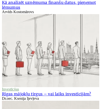
Kā analizēt uzņēmuma finanšu datus, pieņemot
lēmumus
Arvīds Kostomārovs
Investīcijas
Rīgas mājokļu tirgus – vai laiks investīcijām?
Dr.oec. Ksenija Ijevļeva