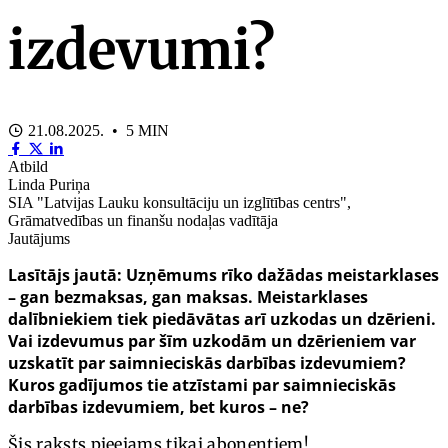
izdevumi?
21.08.2025. • 5 MIN
Atbild
Linda Puriņa
SIA "Latvijas Lauku konsultāciju un izglītības centrs",
Grāmatvedības un finanšu nodaļas vadītāja
Jautājums
Lasītājs jautā: Uzņēmums rīko dažādas meistarklases
– gan bezmaksas, gan maksas. Meistarklases
dalībniekiem tiek piedāvātas arī uzkodas un dzērieni.
Vai izdevumus par šīm uzkodām un dzērieniem var
uzskatīt par saimnieciskās darbības izdevumiem?
Kuros gadījumos tie atzīstami par saimnieciskās
darbības izdevumiem, bet kuros – ne?
Šis raksts pieejams tikai abonentiem!