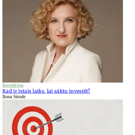
Investīcijas
Kad ir īstais laiks, lai sāktu investēt?
Ilona Strode