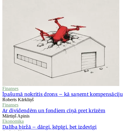
Finanses
Īpašumā nokritis drons – kā saņemt kompensāciju
Roberts Kārkliņš
Finanses
Ar dividendēm un fondiem cīņā pret krīzēm
Mārtiņš Apinis
Ekonomika
Dalība biržā – dārgi, ķēpīgi, bet izdevīgi