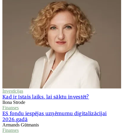
Investīcijas
Kad ir īstais laiks, lai sāktu investēt?
Ilona Strode
Finanses
ES fondu iespējas uzņēmumu digitalizācijai
2026.gadā
Armands Gūtmanis
Finanses