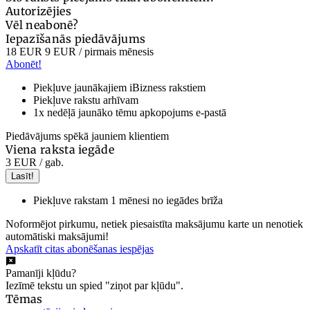
Autorizējies
Vēl neabonē?
Iepazīšanās piedāvājums
18 EUR
9 EUR
/ pirmais mēnesis
Abonēt!
Piekļuve jaunākajiem iBizness rakstiem
Piekļuve rakstu arhīvam
1x nedēļā jaunāko tēmu apkopojums e-pastā
Piedāvājums spēkā jauniem klientiem
Viena raksta iegāde
3 EUR
/ gab.
Lasīt!
Piekļuve rakstam 1 mēnesi no iegādes brīža
Noformējot pirkumu, netiek piesaistīta maksājumu karte un nenotiek
automātiski maksājumi!
Apskatīt citas abonēšanas iespējas
Pamanīji kļūdu?
Iezīmē tekstu un spied "ziņot par kļūdu".
Tēmas