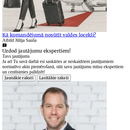
Kā komandējumā nosūtīt valdes locekli?
Atbild Jūlija Sauša
Uzdod jautājumu ekspertiem!
Tavs jautājums
Ja arī Tu savā darbā esi saskāries ar neskaidriem jautājumiem
normatīvo aktu piemērošanā, sūti savu jautājumu mūsu ekspertiem
un centīsimies palīdzēt!
Jaunākie raksti
Lasītākie raksti