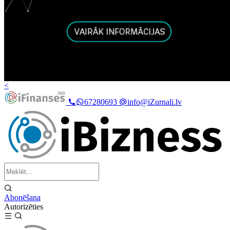
<
67280693
info@iZurnali.lv
Abonēšana
Autorizēties