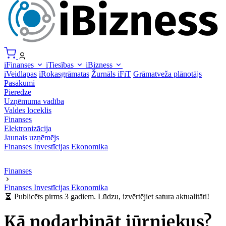
iFinanses
iTiesības
iBizness
iVeidlapas
iRokasgrāmatas
Žurnāls iFiT
Grāmatveža plānotājs
Pasākumi
Pieredze
Uzņēmuma vadība
Valdes loceklis
Finanses
Elektronizācija
Jaunais uzņēmējs
Finanses
Investīcijas
Ekonomika
Finanses
Finanses
Investīcijas
Ekonomika
Publicēts pirms 3 gadiem. Lūdzu, izvērtējiet satura aktualitāti!
Kā nodarbināt jūrniekus?