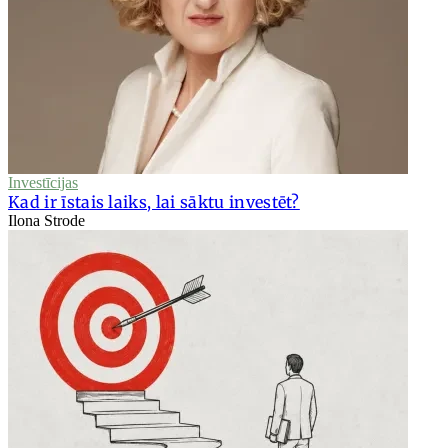
Investīcijas
Kad ir īstais laiks, lai sāktu investēt?
Ilona Strode