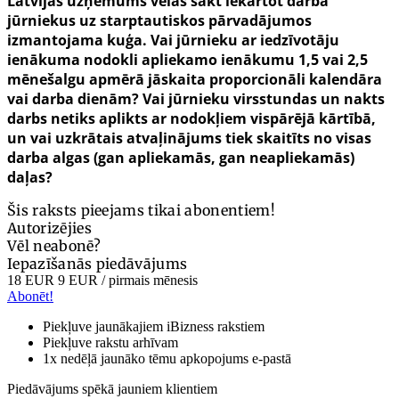
Latvijas uzņēmums vēlas sākt iekārtot darbā
jūrniekus uz starptautiskos pārvadājumos
izmantojama kuģa. Vai jūrnieku ar iedzīvotāju
ienākuma nodokli apliekamo ienākumu 1,5 vai 2,5
mēnešalgu apmērā jāskaita proporcionāli kalendāra
vai darba dienām? Vai jūrnieku virsstundas un nakts
darbs netiks aplikts ar nodokļiem vispārējā kārtībā,
un vai uzkrātais atvaļinājums tiek skaitīts no visas
darba algas (gan apliekamās, gan neapliekamās)
daļas?
Šis raksts pieejams tikai abonentiem!
Autorizējies
Vēl neabonē?
Iepazīšanās piedāvājums
18 EUR
9 EUR
/ pirmais mēnesis
Abonēt!
Piekļuve jaunākajiem iBizness rakstiem
Piekļuve rakstu arhīvam
1x nedēļā jaunāko tēmu apkopojums e-pastā
Piedāvājums spēkā jauniem klientiem