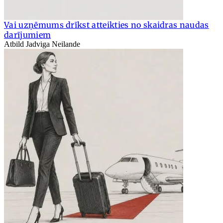
Vai uzņēmums drīkst atteikties no skaidras naudas
darījumiem
Atbild Jadviga Neilande