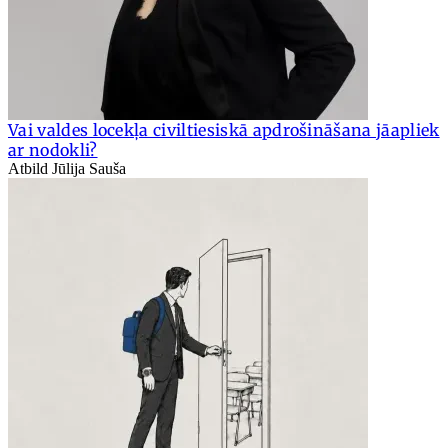
Vai valdes locekļa civiltiesiskā apdrošināšana jāapliek
ar nodokli?
Atbild Jūlija Sauša