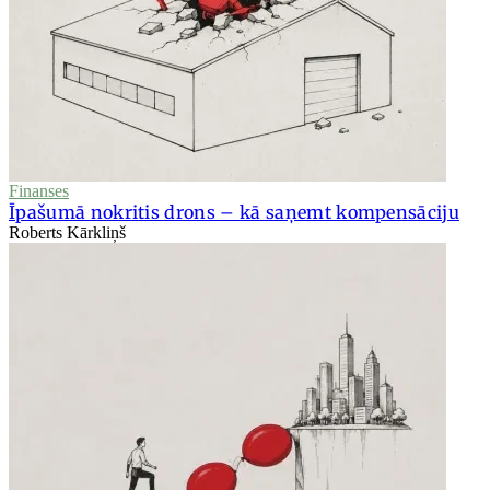
Finanses
Īpašumā nokritis drons – kā saņemt kompensāciju
Roberts Kārkliņš