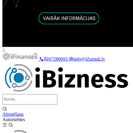
<
67280693
info@iZurnali.lv
Abonēšana
Autorizēties