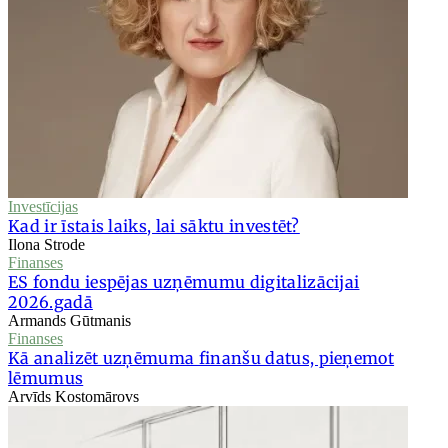
Investīcijas
Kad ir īstais laiks, lai sāktu investēt?
Ilona Strode
Finanses
ES fondu iespējas uzņēmumu digitalizācijai
2026.gadā
Armands Gūtmanis
Finanses
Kā analizēt uzņēmuma finanšu datus, pieņemot
lēmumus
Arvīds Kostomārovs