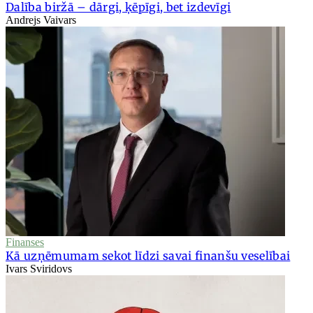
Dalība biržā – dārgi, ķēpīgi, bet izdevīgi
Andrejs Vaivars
Finanses
Kā uzņēmumam sekot līdzi savai finanšu veselībai
Ivars Sviridovs