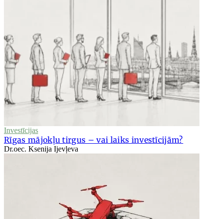
Investīcijas
Rīgas mājokļu tirgus – vai laiks investīcijām?
Dr.oec. Ksenija Ijevļeva