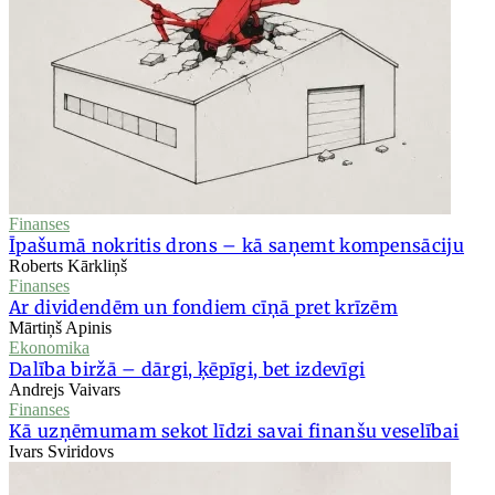
Finanses
Īpašumā nokritis drons – kā saņemt kompensāciju
Roberts Kārkliņš
Finanses
Ar dividendēm un fondiem cīņā pret krīzēm
Mārtiņš Apinis
Ekonomika
Dalība biržā – dārgi, ķēpīgi, bet izdevīgi
Andrejs Vaivars
Finanses
Kā uzņēmumam sekot līdzi savai finanšu veselībai
Ivars Sviridovs