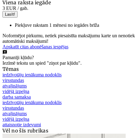
Viena raksta iegāde
3 EUR
/ gab.
Lasīt!
Piekļuve rakstam 1 mēnesi no iegādes brīža
Noformējot pirkumu, netiek piesaistīta maksājumu karte un nenotiek
automātiski maksājumi!
Apskatīt citas abonēšanas iespējas
Pamanīji kļūdu?
Iezīmē tekstu un spied "ziņot par kļūdu".
Tēmas
iedzīvotāju ienākuma nodoklis
virsstundas
atvaļinājums
vidējā izpeļņa
darba samaksa
iedzīvotāju ienākuma nodoklis
virsstundas
atvaļinājums
vidējā izpeļņa
attaisnotie izdevumi
Vēl no šīs rubrikas