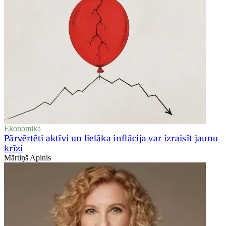
Ekonomika
Pārvērtēti aktīvi un lielāka inflācija var izraisīt jaunu
krīzi
Mārtiņš Apinis