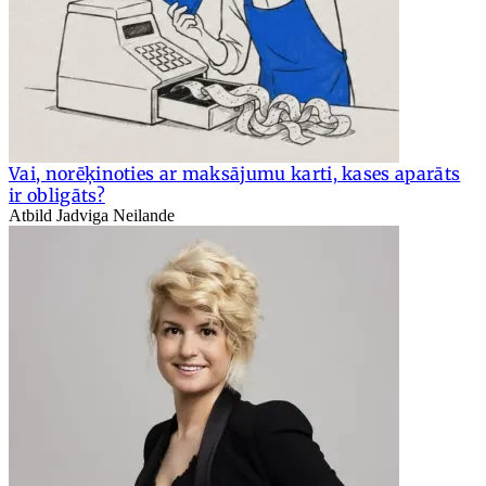
Vai, norēķinoties ar maksājumu karti, kases aparāts
ir obligāts?
Atbild Jadviga Neilande