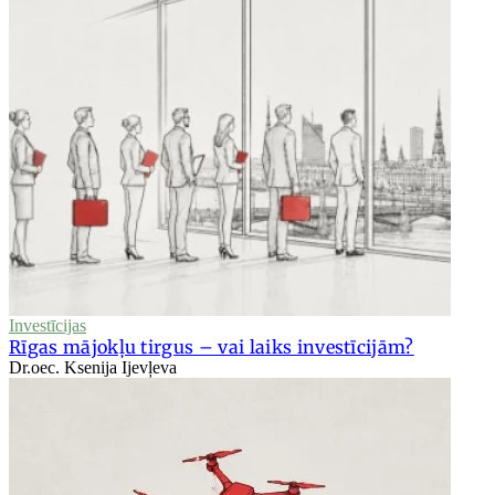
Investīcijas
Rīgas mājokļu tirgus – vai laiks investīcijām?
Dr.oec. Ksenija Ijevļeva