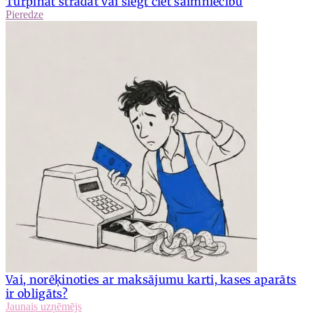
Turpināt strādāt vai slēgt ciet saimniecību
Pieredze
Vai, norēķinoties ar maksājumu karti, kases aparāts
ir obligāts?
Jaunais uzņēmējs