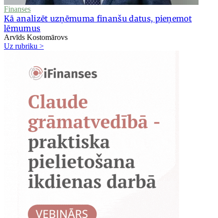
Finanses
Kā analizēt uzņēmuma finanšu datus, pieņemot
lēmumus
Arvīds Kostomārovs
Uz rubriku >