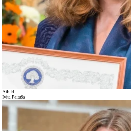
Atbild
Ivita Faituša