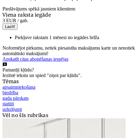
Piedāvājums spēkā jauniem klientiem
Viena raksta iegāde
3 EUR
/ gab.
Lasīt!
Piekļuve rakstam 1 mēnesi no iegādes brīža
Noformējot pirkumu, netiek piesaistīta maksājumu karte un nenotiek
automātiski maksājumi!
Apskatīt citas abonēšanas iespējas
Pamanīji kļūdu?
Iezīmē tekstu un spied "ziņot par kļūdu".
Tēmas
apsaimniekošana
biedrība
gada pārskats
statūti
uzkrājumi
Vēl no šīs rubrikas