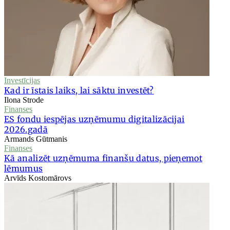
Investīcijas
Kad ir īstais laiks, lai sāktu investēt?
Ilona Strode
Finanses
ES fondu iespējas uzņēmumu digitalizācijai
2026.gadā
Armands Gūtmanis
Finanses
Kā analizēt uzņēmuma finanšu datus, pieņemot
lēmumus
Arvīds Kostomārovs