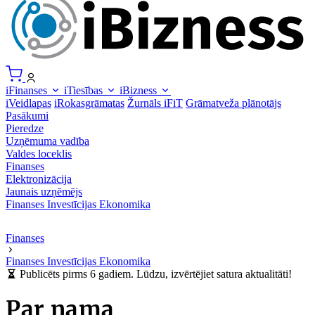
iFinanses
iTiesības
iBizness
iVeidlapas
iRokasgrāmatas
Žurnāls iFiT
Grāmatveža plānotājs
Pasākumi
Pieredze
Uzņēmuma vadība
Valdes loceklis
Finanses
Elektronizācija
Jaunais uzņēmējs
Finanses
Investīcijas
Ekonomika
Finanses
Finanses
Investīcijas
Ekonomika
Publicēts pirms 6 gadiem. Lūdzu, izvērtējiet satura aktualitāti!
Par nama