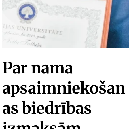
Par nama
apsaimniekošan
as biedrības
izmaksām