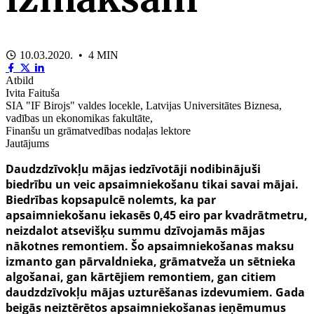
10.03.2020. • 4 MIN
Atbild
Ivita Faituša
SIA "IF Birojs" valdes locekle, Latvijas Universitātes Biznesa,
vadības un ekonomikas fakultāte,
Finanšu un grāmatvedības nodaļas lektore
Jautājums
Daudzdzīvokļu mājas iedzīvotāji nodibinājuši
biedrību un veic apsaimniekošanu tikai savai mājai.
Biedrības kopsapulcē nolemts, ka par
apsaimniekošanu iekasēs 0,45 eiro par kvadrātmetru,
neizdalot atsevišķu summu dzīvojamās mājas
nākotnes remontiem. Šo apsaimniekošanas maksu
izmanto gan pārvaldnieka, grāmatveža un sētnieka
algošanai, gan kārtējiem remontiem, gan citiem
daudzdzīvokļu mājas uzturēšanas izdevumiem. Gada
beigās neiztērētos apsaimniekošanas ieņēmumus