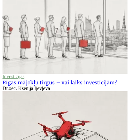
Investīcijas
Rīgas mājokļu tirgus – vai laiks investīcijām?
Dr.oec. Ksenija Ijevļeva