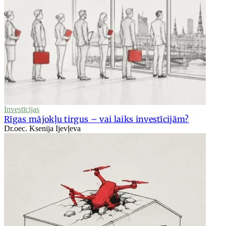
Investīcijas
Rīgas mājokļu tirgus – vai laiks investīcijām?
Dr.oec. Ksenija Ijevļeva