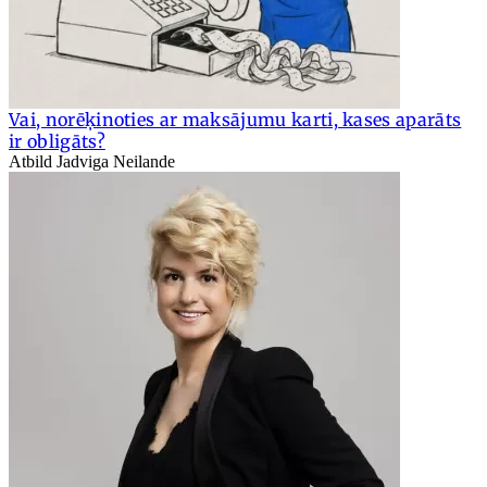
Vai, norēķinoties ar maksājumu karti, kases aparāts
ir obligāts?
Atbild Jadviga Neilande