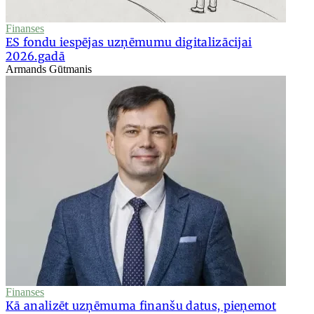
Finanses
ES fondu iespējas uzņēmumu digitalizācijai
2026.gadā
Armands Gūtmanis
Finanses
Kā analizēt uzņēmuma finanšu datus, pieņemot