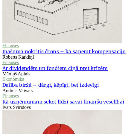
Finanses
Īpašumā nokritis drons – kā saņemt kompensāciju
Roberts Kārkliņš
Finanses
Ar dividendēm un fondiem cīņā pret krīzēm
Mārtiņš Apinis
Ekonomika
Dalība biržā – dārgi, ķēpīgi, bet izdevīgi
Andrejs Vaivars
Finanses
Kā uzņēmumam sekot līdzi savai finanšu veselībai
Ivars Sviridovs