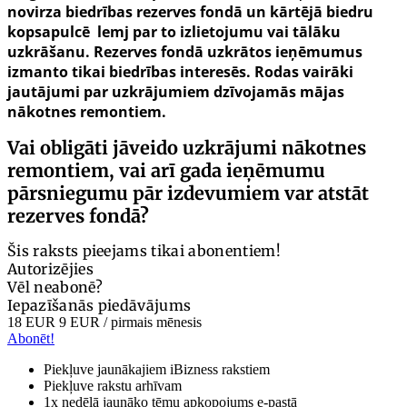
novirza biedrības rezerves fondā un kārtējā biedru
kopsapulcē lemj par to izlietojumu vai tālāku
uzkrāšanu. Rezerves fondā uzkrātos ieņēmumus
izmanto tikai biedrības interesēs. Rodas vairāki
jautājumi par uzkrājumiem dzīvojamās mājas
nākotnes remontiem.
Vai obligāti jāveido uzkrājumi nākotnes
remontiem, vai arī gada ieņēmumu
pārsniegumu pār izdevumiem var atstāt
rezerves fondā?
Šis raksts pieejams tikai abonentiem!
Autorizējies
Vēl neabonē?
Iepazīšanās piedāvājums
18 EUR
9 EUR
/ pirmais mēnesis
Abonēt!
Piekļuve jaunākajiem iBizness rakstiem
Piekļuve rakstu arhīvam
1x nedēļā jaunāko tēmu apkopojums e-pastā