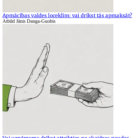
Apmācības valdes loceklim: vai drīkst tās apmaksāt?
Atbild Jānis Danga-Guobis
Vai uzņēmums drīkst atteikties no skaidras naudas