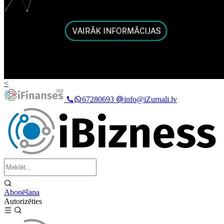
<
67280693
info@iZurnali.lv
Abonēšana
Autorizēties