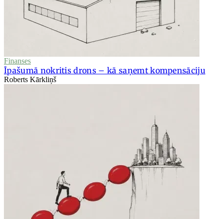
Finanses
Īpašumā nokritis drons – kā saņemt kompensāciju
Roberts Kārkliņš