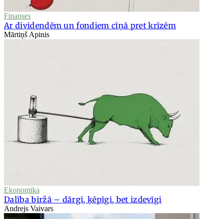
Finanses
Ar dividendēm un fondiem cīņā pret krīzēm
Mārtiņš Apinis
Ekonomika
Dalība biržā – dārgi, ķēpīgi, bet izdevīgi
Andrejs Vaivars