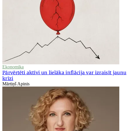
Ekonomika
Pārvērtēti aktīvi un lielāka inflācija var izraisīt jaunu
krīzi
Mārtiņš Apinis