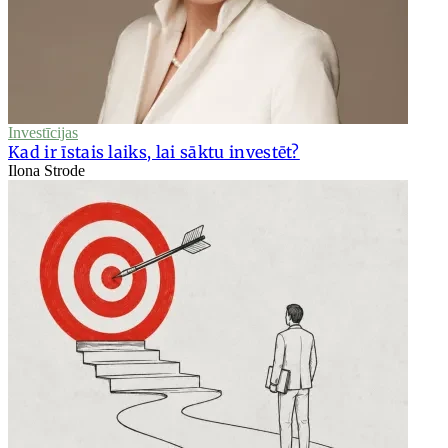
Investīcijas
Kad ir īstais laiks, lai sāktu investēt?
Ilona Strode