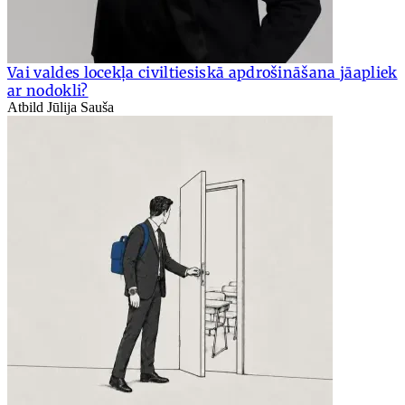
Vai valdes locekļa civiltiesiskā apdrošināšana jāapliek
ar nodokli?
Atbild Jūlija Sauša