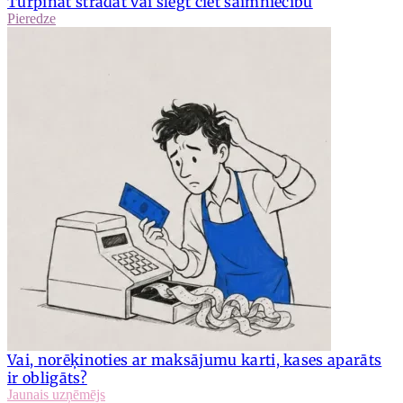
Turpināt strādāt vai slēgt ciet saimniecību
Pieredze
Vai, norēķinoties ar maksājumu karti, kases aparāts
ir obligāts?
Jaunais uzņēmējs