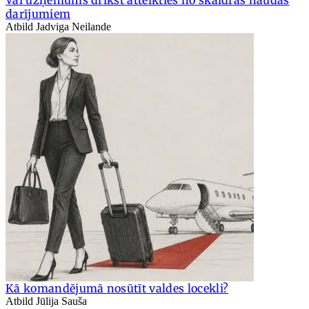
darījumiem
Atbild Jadviga Neilande
Kā komandējumā nosūtīt valdes locekli?
Atbild Jūlija Sauša