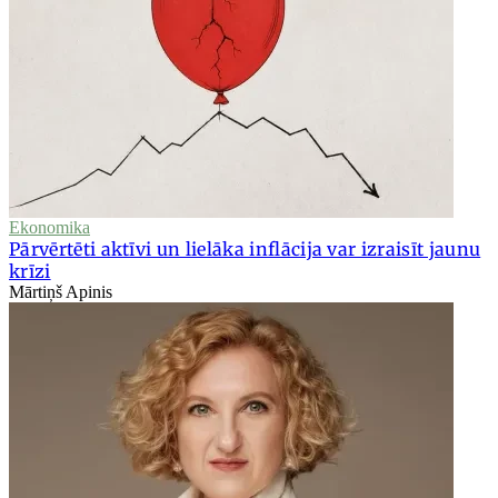
Ekonomika
Pārvērtēti aktīvi un lielāka inflācija var izraisīt jaunu
krīzi
Mārtiņš Apinis