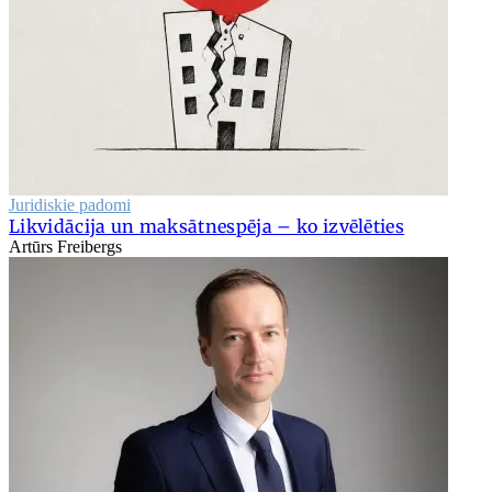
Juridiskie padomi
Likvidācija un maksātnespēja – ko izvēlēties
Artūrs Freibergs