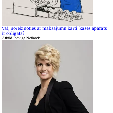
Vai, norēķinoties ar maksājumu karti, kases aparāts
ir obligāts?
Atbild Jadviga Neilande