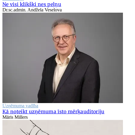
Ne visi klikšķi nes peļņu
Dr.sc.admin. Andžela Veselova
Uzņēmuma vadība
Kā noteikt uzņēmuma īsto mērķauditoriju
Māris Millers