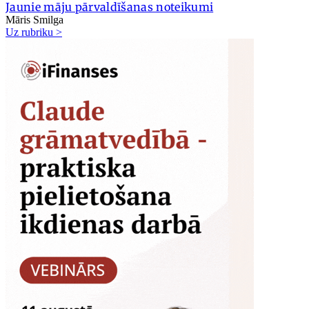
Jaunie māju pārvaldīšanas noteikumi
Māris Smilga
Uz rubriku >