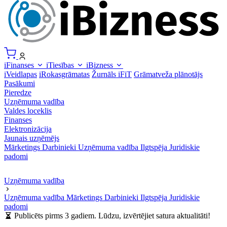
iFinanses
iTiesības
iBizness
iVeidlapas
iRokasgrāmatas
Žurnāls iFiT
Grāmatveža plānotājs
Pasākumi
Pieredze
Uzņēmuma vadība
Valdes loceklis
Finanses
Elektronizācija
Jaunais uzņēmējs
Mārketings
Darbinieki
Uzņēmuma vadība
Ilgtspēja
Juridiskie
padomi
Uzņēmuma vadība
Uzņēmuma vadība
Mārketings
Darbinieki
Ilgtspēja
Juridiskie
padomi
Publicēts pirms 3 gadiem. Lūdzu, izvērtējiet satura aktualitāti!