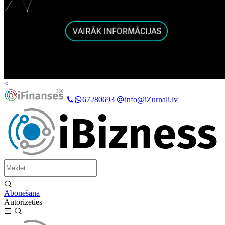
<
67280693
info@iZurnali.lv
Abonēšana
Autorizēties