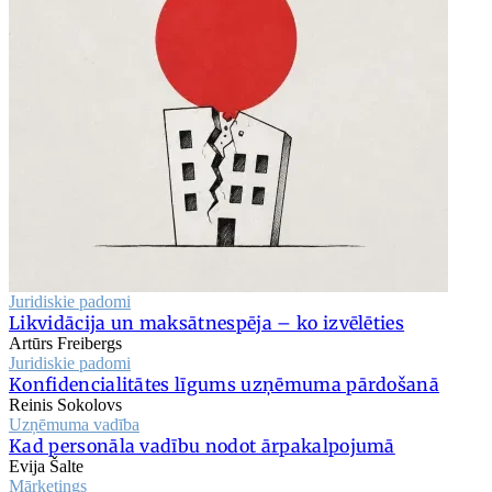
Juridiskie padomi
Likvidācija un maksātnespēja – ko izvēlēties
Artūrs Freibergs
Juridiskie padomi
Konfidencialitātes līgums uzņēmuma pārdošanā
Reinis Sokolovs
Uzņēmuma vadība
Kad personāla vadību nodot ārpakalpojumā
Evija Šalte
Mārketings