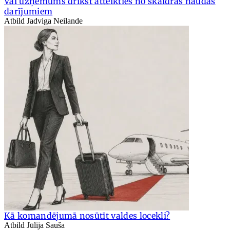
Vai uzņēmums drīkst atteikties no skaidras naudas
darījumiem
Atbild Jadviga Neilande
Kā komandējumā nosūtīt valdes locekli?
Atbild Jūlija Sauša