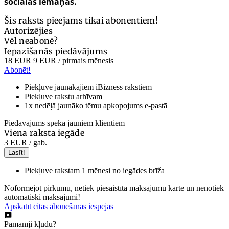
sociālās iemaņas.
Šis raksts pieejams tikai abonentiem!
Autorizējies
Vēl neabonē?
Iepazīšanās piedāvājums
18 EUR
9 EUR
/ pirmais mēnesis
Abonēt!
Piekļuve jaunākajiem iBizness rakstiem
Piekļuve rakstu arhīvam
1x nedēļā jaunāko tēmu apkopojums e-pastā
Piedāvājums spēkā jauniem klientiem
Viena raksta iegāde
3 EUR
/ gab.
Lasīt!
Piekļuve rakstam 1 mēnesi no iegādes brīža
Noformējot pirkumu, netiek piesaistīta maksājumu karte un nenotiek
automātiski maksājumi!
Apskatīt citas abonēšanas iespējas
Pamanīji kļūdu?