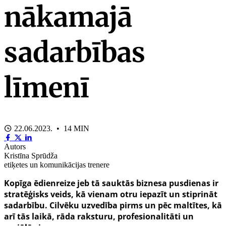
nākamajā
sadarbības
līmenī
22.06.2023. • 14 MIN
Autors
Kristīna Sprūdža
etiķetes un komunikācijas trenere
Kopīga ēdienreize jeb tā sauktās biznesa pusdienas ir
stratēģisks veids, kā vienam otru iepazīt un stiprināt
sadarbību. Cilvēku uzvedība pirms un pēc maltītes, kā
arī tās laikā, rāda raksturu, profesionalitāti un