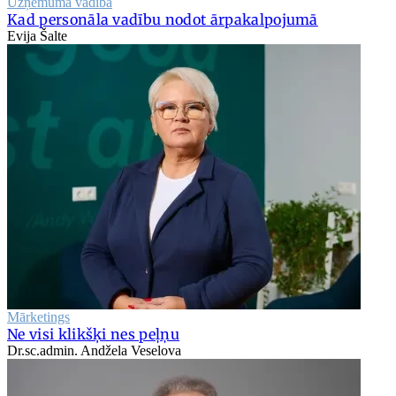
Uzņēmuma vadība
Kad personāla vadību nodot ārpakalpojumā
Evija Šalte
Mārketings
Ne visi klikšķi nes peļņu
Dr.sc.admin. Andžela Veselova