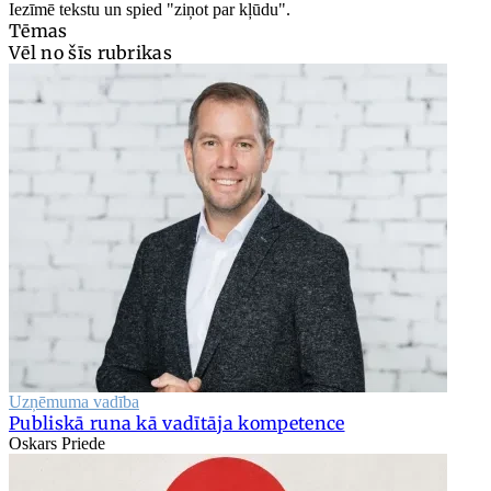
Iezīmē tekstu un spied "ziņot par kļūdu".
Tēmas
Vēl no šīs rubrikas
Uzņēmuma vadība
Publiskā runa kā vadītāja kompetence
Oskars Priede