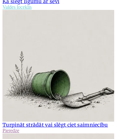
Kā slēgt līgumu ar sevi
Valdes loceklis
Turpināt strādāt vai slēgt ciet saimniecību
Pieredze