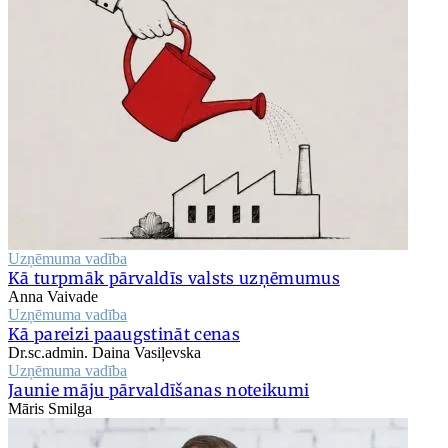
Uzņēmuma vadība
Kā turpmāk pārvaldīs valsts uzņēmumus
Anna Vaivade
Uzņēmuma vadība
Kā pareizi paaugstināt cenas
Dr.sc.admin. Daina Vasiļevska
Uzņēmuma vadība
Jaunie māju pārvaldīšanas noteikumi
Māris Smilga