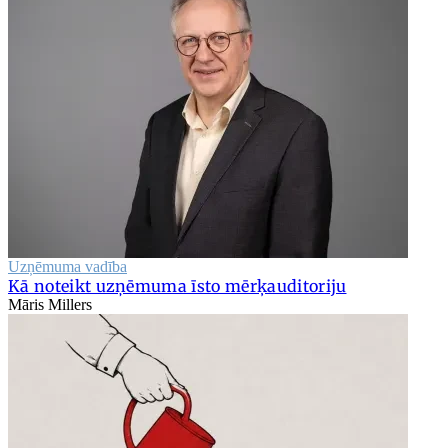
Uzņēmuma vadība
Kā noteikt uzņēmuma īsto mērķauditoriju
Māris Millers