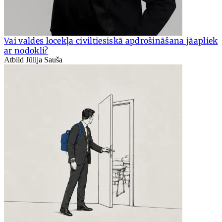
Vai valdes locekļa civiltiesiskā apdrošināšana jāapliek
ar nodokli?
Atbild Jūlija Sauša