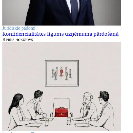
Juridiskie padomi
Konfidencialitātes līgums uzņēmuma pārdošanā
Reinis Sokolovs