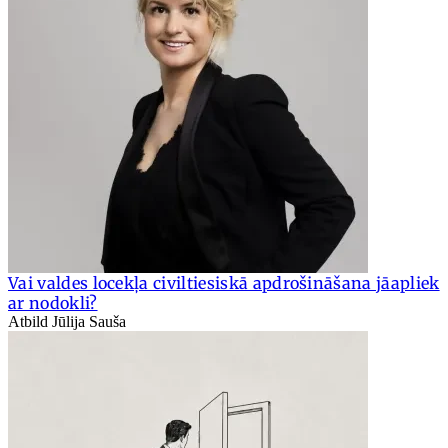
Vai valdes locekļa civiltiesiskā apdrošināšana jāapliek
ar nodokli?
Atbild Jūlija Sauša