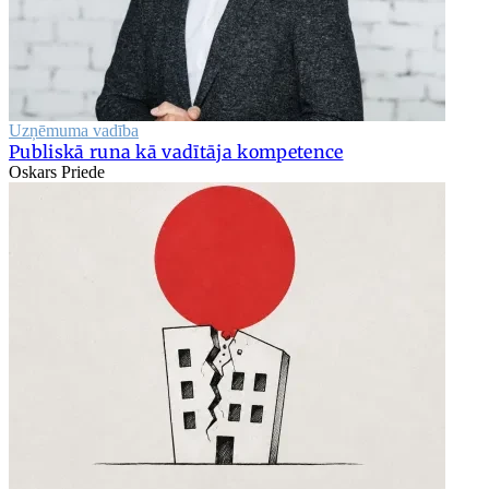
Uzņēmuma vadība
Publiskā runa kā vadītāja kompetence
Oskars Priede