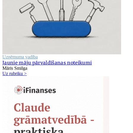
Uzņēmuma vadība
Jaunie māju pārvaldīšanas noteikumi
Māris Smilga
Uz rubriku >