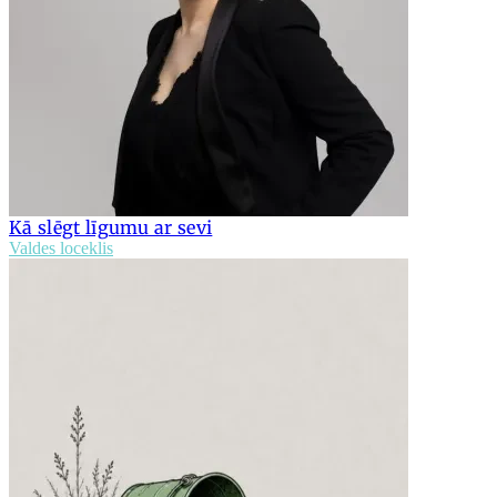
Kā slēgt līgumu ar sevi
Valdes loceklis