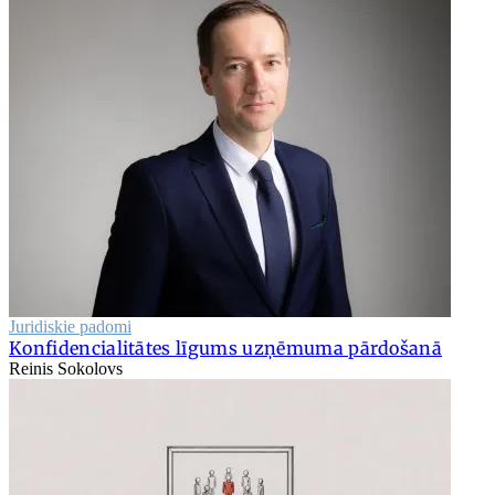
Juridiskie padomi
Konfidencialitātes līgums uzņēmuma pārdošanā
Reinis Sokolovs