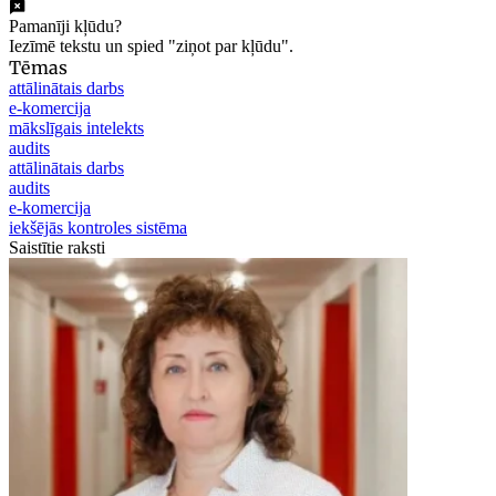
Pamanīji kļūdu?
Iezīmē tekstu un spied "ziņot par kļūdu".
Tēmas
attālinātais darbs
e-komercija
mākslīgais intelekts
audits
attālinātais darbs
audits
e-komercija
iekšējās kontroles sistēma
Saistītie raksti