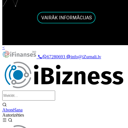
<
67280693
info@iZurnali.lv
Abonēšana
Autorizēties