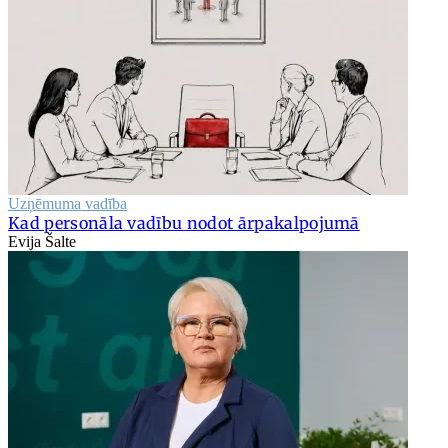
Uzņēmuma vadība
Kad personāla vadību nodot ārpakalpojumā
Evija Šalte