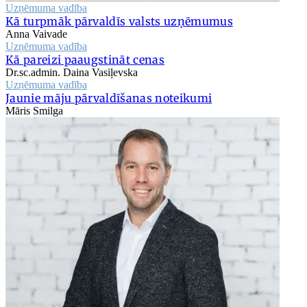
Uzņēmuma vadība
Kā turpmāk pārvaldīs valsts uzņēmumus
Anna Vaivade
Uzņēmuma vadība
Kā pareizi paaugstināt cenas
Dr.sc.admin. Daina Vasiļevska
Uzņēmuma vadība
Jaunie māju pārvaldīšanas noteikumi
Māris Smilga