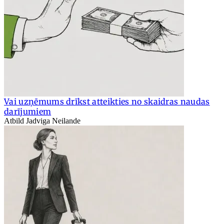
Vai uzņēmums drīkst atteikties no skaidras naudas
darījumiem
Atbild Jadviga Neilande