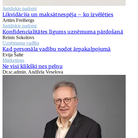
Juridiskie padomi
Likvidācija un maksātnespēja – ko izvēlēties
Artūrs Freibergs
Juridiskie padomi
Konfidencialitātes līgums uzņēmuma pārdošanā
Reinis Sokolovs
Uzņēmuma vadība
Kad personāla vadību nodot ārpakalpojumā
Evija Šalte
Mārketings
Ne visi klikšķi nes peļņu
Dr.sc.admin. Andžela Veselova