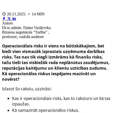
20.11.2025. • 14 MIN
Autors
Dr.sc.admin. Daina Vasiļevska
Biznesa augstskola “Turība” ,
profesore, vadošā auditore
Operacionālais risks ir viens no būtiskākajiem, bet
bieži vien vismazāk izprastais uzņēmuma darbības
risks. Tas nav tik viegli izmērāms kā finanšu risks,
taču tieši tas visbiežāk rada neplānotus zaudējumus,
reputācijas kaitējumu un klientu uzticības zudumu.
Kā operacionālos riskus iespējams mazināt un
novērst?
Izlasot šo rakstu, uzzināsi:
Kas ir operacionālais risks, kas to raksturo un kā tas
izpaužas.
Kā samazināt operacionālos riskus.