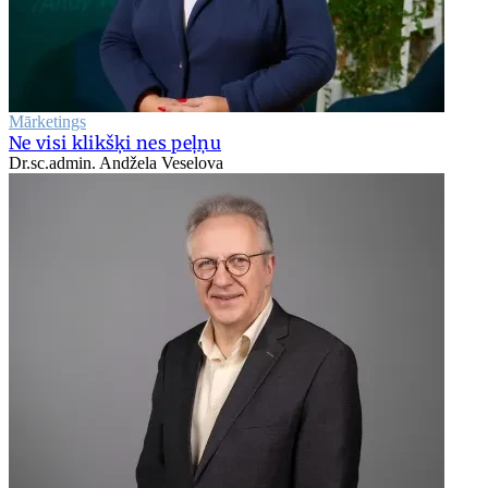
Mārketings
Ne visi klikšķi nes peļņu
Dr.sc.admin. Andžela Veselova