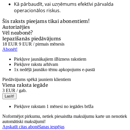
Kā pārbaudīt, vai uzņēmums efektīvi pārvalda
operacionālos riskus.
Šis raksts pieejams tikai abonentiem!
Autorizējies
Vēl neabonē?
Iepazīšanās piedāvājums
18 EUR
9 EUR
/ pirmais mēnesis
Abonēt!
Piekļuve jaunākajiem iBizness rakstiem
Piekļuve rakstu arhīvam
1x nedēļā jaunāko tēmu apkopojums e-pastā
Piedāvājums spēkā jauniem klientiem
Viena raksta iegāde
3 EUR
/ gab.
Lasīt!
Piekļuve rakstam 1 mēnesi no iegādes brīža
Noformējot pirkumu, netiek piesaistīta maksājumu karte un nenotiek
automātiski maksājumi!
Apskatīt citas abonēšanas iespējas