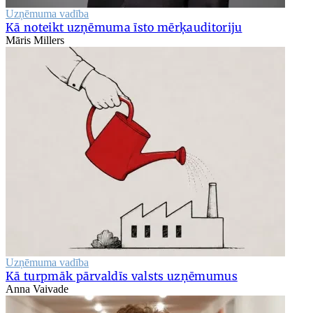
Uzņēmuma vadība
Kā noteikt uzņēmuma īsto mērķauditoriju
Māris Millers
Uzņēmuma vadība
Kā turpmāk pārvaldīs valsts uzņēmumus
Anna Vaivade