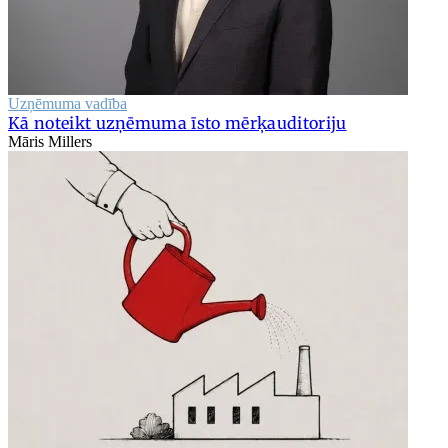
Uzņēmuma vadība
Kā noteikt uzņēmuma īsto mērķauditoriju
Māris Millers