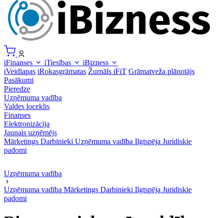
iFinanses
iTiesības
iBizness
iVeidlapas
iRokasgrāmatas
Žurnāls iFiT
Grāmatveža plānotājs
Pasākumi
Pieredze
Uzņēmuma vadība
Valdes loceklis
Finanses
Elektronizācija
Jaunais uzņēmējs
Mārketings
Darbinieki
Uzņēmuma vadība
Ilgtspēja
Juridiskie
padomi
Uzņēmuma vadība
Uzņēmuma vadība
Mārketings
Darbinieki
Ilgtspēja
Juridiskie
padomi