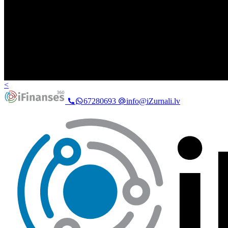
<
67280693
info@iZurnali.lv