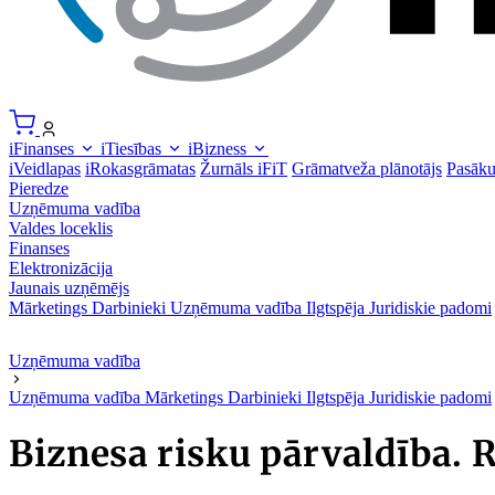
iFinanses
iTiesības
iBizness
iVeidlapas
iRokasgrāmatas
Žurnāls iFiT
Grāmatveža plānotājs
Pasāk
Pieredze
Uzņēmuma vadība
Valdes loceklis
Finanses
Elektronizācija
Jaunais uzņēmējs
Mārketings
Darbinieki
Uzņēmuma vadība
Ilgtspēja
Juridiskie padomi
Uzņēmuma vadība
Uzņēmuma vadība
Mārketings
Darbinieki
Ilgtspēja
Juridiskie padomi
Biznesa risku pārvaldība. R