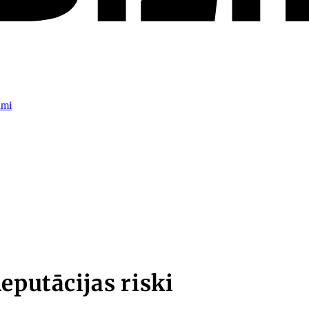
umi
eputācijas riski