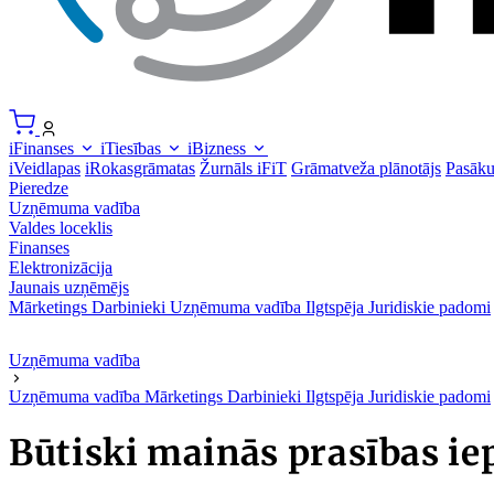
iFinanses
iTiesības
iBizness
iVeidlapas
iRokasgrāmatas
Žurnāls iFiT
Grāmatveža plānotājs
Pasāk
Pieredze
Uzņēmuma vadība
Valdes loceklis
Finanses
Elektronizācija
Jaunais uzņēmējs
Mārketings
Darbinieki
Uzņēmuma vadība
Ilgtspēja
Juridiskie padomi
Uzņēmuma vadība
Uzņēmuma vadība
Mārketings
Darbinieki
Ilgtspēja
Juridiskie padomi
Būtiski mainās prasības 