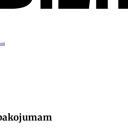
umi
iepakojumam