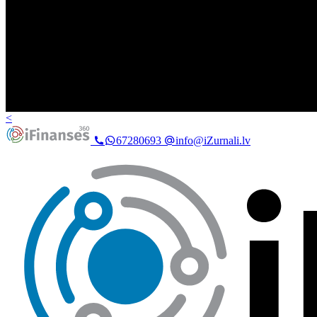
<
67280693
info@iZurnali.lv