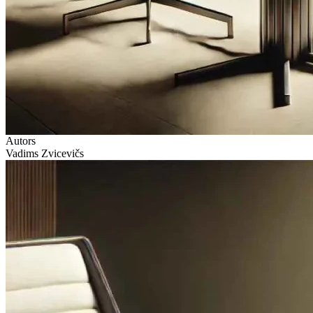
Autors
Vadims Zvicevičs