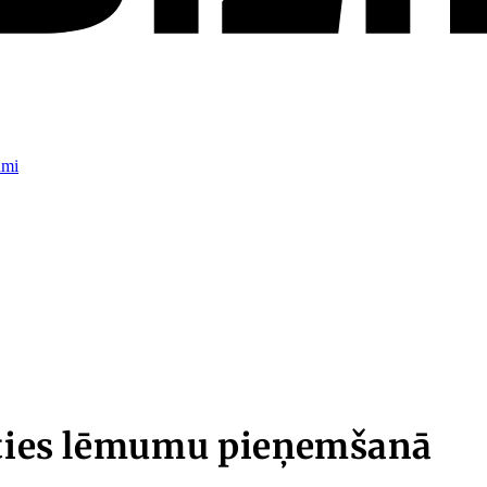
umi
līties lēmumu pieņemšanā