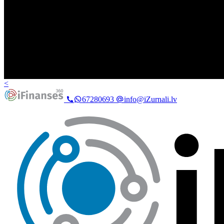
<
67280693
info@iZurnali.lv