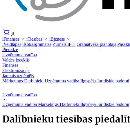
iFinanses
iTiesības
iBizness
iVeidlapas
iRokasgrāmatas
Žurnāls iFiT
Grāmatveža plānotājs
Pasāk
Pieredze
Uzņēmuma vadība
Valdes loceklis
Finanses
Elektronizācija
Jaunais uzņēmējs
Mārketings
Darbinieki
Uzņēmuma vadība
Ilgtspēja
Juridiskie padomi
Uzņēmuma vadība
Uzņēmuma vadība
Mārketings
Darbinieki
Ilgtspēja
Juridiskie padomi
Dalībnieku tiesības pieda