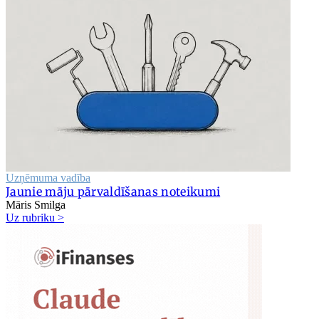
Uzņēmuma vadība
Jaunie māju pārvaldīšanas noteikumi
Māris Smilga
Uz rubriku >