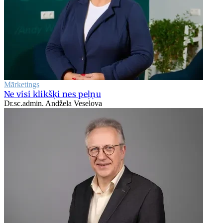
Mārketings
Ne visi klikšķi nes peļņu
Dr.sc.admin. Andžela Veselova