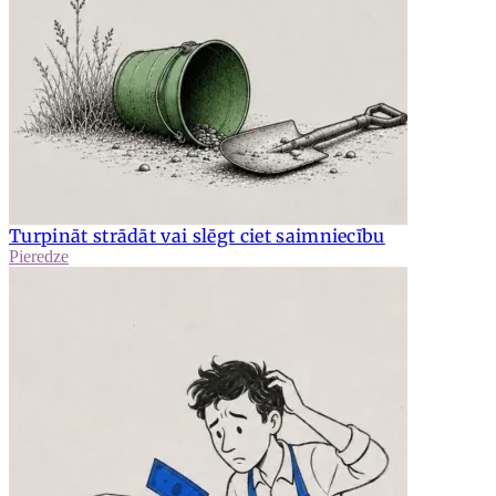
Turpināt strādāt vai slēgt ciet saimniecību
Pieredze