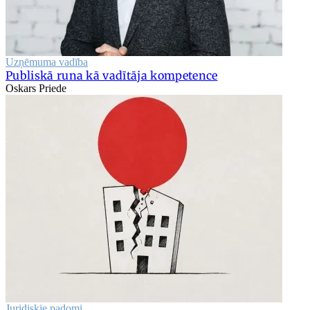
Uzņēmuma vadība
Publiskā runa kā vadītāja kompetence
Oskars Priede
Juridiskie padomi