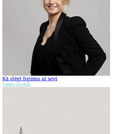
Kā slēgt līgumu ar sevi
Valdes loceklis