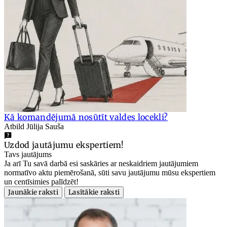
Kā komandējumā nosūtīt valdes locekli?
Atbild Jūlija Sauša
Uzdod jautājumu ekspertiem!
Tavs jautājums
Ja arī Tu savā darbā esi saskāries ar neskaidriem jautājumiem
normatīvo aktu piemērošanā, sūti savu jautājumu mūsu ekspertiem
un centīsimies palīdzēt!
Jaunākie raksti
Lasītākie raksti