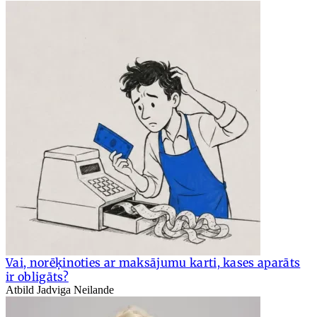
Vai, norēķinoties ar maksājumu karti, kases aparāts
ir obligāts?
Atbild Jadviga Neilande