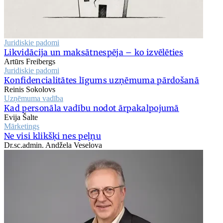
Juridiskie padomi
Likvidācija un maksātnespēja – ko izvēlēties
Artūrs Freibergs
Juridiskie padomi
Konfidencialitātes līgums uzņēmuma pārdošanā
Reinis Sokolovs
Uzņēmuma vadība
Kad personāla vadību nodot ārpakalpojumā
Evija Šalte
Mārketings
Ne visi klikšķi nes peļņu
Dr.sc.admin. Andžela Veselova