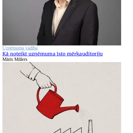
Uzņēmuma vadība
Kā noteikt uzņēmuma īsto mērķauditoriju
Māris Millers