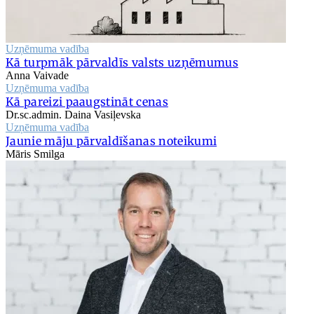
Uzņēmuma vadība
Kā turpmāk pārvaldīs valsts uzņēmumus
Anna Vaivade
Uzņēmuma vadība
Kā pareizi paaugstināt cenas
Dr.sc.admin. Daina Vasiļevska
Uzņēmuma vadība
Jaunie māju pārvaldīšanas noteikumi
Māris Smilga