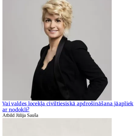
Vai valdes locekļa civiltiesiskā apdrošināšana jāapliek
ar nodokli?
Atbild Jūlija Sauša