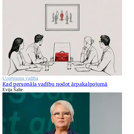
Uzņēmuma vadība
Kad personāla vadību nodot ārpakalpojumā
Evija Šalte