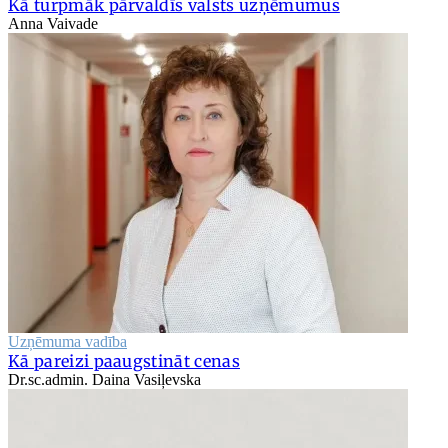
Kā turpmāk pārvaldīs valsts uzņēmumus
Anna Vaivade
Uzņēmuma vadība
Kā pareizi paaugstināt cenas
Dr.sc.admin. Daina Vasiļevska