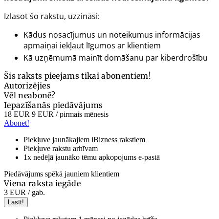
Izlasot šo rakstu, uzzināsi:
Kādus nosacījumus un noteikumus informācijas
apmaiņai iekļaut līgumos ar klientiem
Kā uzņēmumā mainīt domāšanu par kiberdrošību
Šis raksts pieejams tikai abonentiem!
Autorizējies
Vēl neabonē?
Iepazīšanās piedāvājums
18 EUR
9 EUR
/ pirmais mēnesis
Abonēt!
Piekļuve jaunākajiem iBizness rakstiem
Piekļuve rakstu arhīvam
1x nedēļā jaunāko tēmu apkopojums e-pastā
Piedāvājums spēkā jauniem klientiem
Viena raksta iegāde
3 EUR
/ gab.
Lasīt!