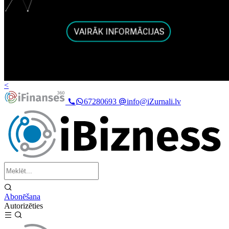
<
67280693
info@iZurnali.lv
Abonēšana
Autorizēties