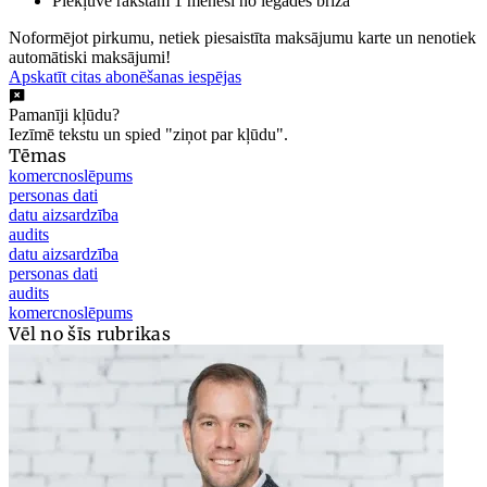
Piekļuve rakstam 1 mēnesi no iegādes brīža
Noformējot pirkumu, netiek piesaistīta maksājumu karte un nenotiek
automātiski maksājumi!
Apskatīt citas abonēšanas iespējas
Pamanīji kļūdu?
Iezīmē tekstu un spied "ziņot par kļūdu".
Tēmas
komercnoslēpums
personas dati
datu aizsardzība
audits
datu aizsardzība
personas dati
audits
komercnoslēpums
Vēl no šīs rubrikas