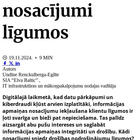
nosacījumi
līgumos
19.11.2024. • 9 MIN
Autors
Undīne Renckulberga-Eglīte
SIA “Elva Baltic” ,
IT infrastruktūras un mākoņpakalpojumu nodaļas vadītāja
Digitālajā laikmetā, kad datu pārkāpumi un
kiberdraudi kļūst arvien izplatītāki, informācijas
apmaiņas nosacījumu iekļaušana klientu līgumos ir
ļoti svarīga un bieži pat nepieciešama. Tas palīdz
aizsargāt abu pušu intereses un saglabāt
informācijas apmaiņas integritāti un drošību. Kādi
nosacījumi sniedz drošības nodrošinājumu līgumos?