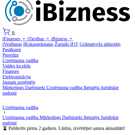
iFinanses
iTiesības
iBizness
iVeidlapas
iRokasgrāmatas
Žurnāls iFiT
Grāmatveža plānotājs
Pasākumi
Pieredze
Uzņēmuma vadība
Valdes loceklis
Finanses
Elektronizācija
Jaunais uzņēmējs
Mārketings
Darbinieki
Uzņēmuma vadība
Ilgtspēja
Juridiskie
padomi
Uzņēmuma vadība
Uzņēmuma vadība
Mārketings
Darbinieki
Ilgtspēja
Juridiskie
padomi
Publicēts pirms 2 gadiem. Lūdzu, izvērtējiet satura aktualitāti!