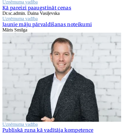
Uzņēmuma vadība
Kā pareizi paaugstināt cenas
Dr.sc.admin. Daina Vasiļevska
Uzņēmuma vadība
Jaunie māju pārvaldīšanas noteikumi
Māris Smilga
Uzņēmuma vadība
Publiskā runa kā vadītāja kompetence