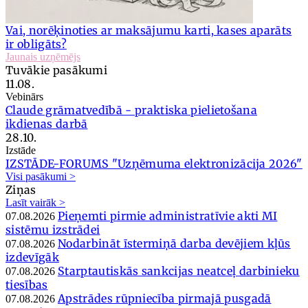
Vai, norēķinoties ar maksājumu karti, kases aparāts
ir obligāts?
Jaunais uzņēmējs
Tuvākie pasākumi
11.08.
Vebinārs
Claude grāmatvedībā - praktiska pielietošana
ikdienas darbā
28.10.
Izstāde
IZSTĀDE-FORUMS "Uzņēmuma elektronizācija 2026"
Visi pasākumi >
Ziņas
Lasīt vairāk >
Pieņemti pirmie administratīvie akti MI
07.08.2026
sistēmu izstrādei
Nodarbināt īstermiņā darba devējiem kļūs
07.08.2026
izdevīgāk
Starptautiskās sankcijas neatceļ darbinieku
07.08.2026
tiesības
Apstrādes rūpniecība pirmajā pusgadā
07.08.2026