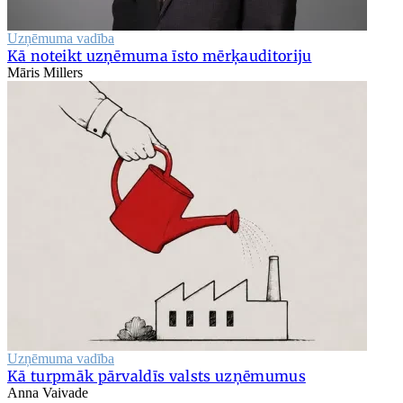
Uzņēmuma vadība
Kā noteikt uzņēmuma īsto mērķauditoriju
Māris Millers
Uzņēmuma vadība
Kā turpmāk pārvaldīs valsts uzņēmumus
Anna Vaivade