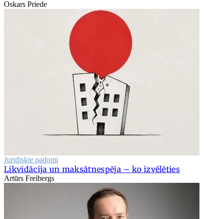
Oskars Priede
Juridiskie padomi
Likvidācija un maksātnespēja – ko izvēlēties
Artūrs Freibergs