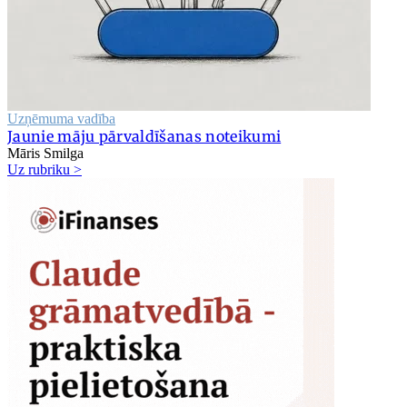
Uzņēmuma vadība
Jaunie māju pārvaldīšanas noteikumi
Māris Smilga
Uz rubriku >