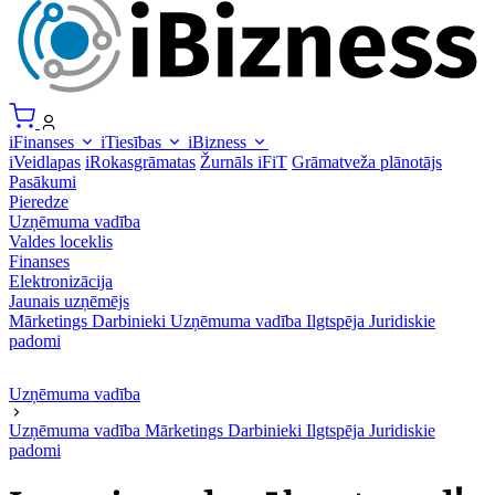
iFinanses
iTiesības
iBizness
iVeidlapas
iRokasgrāmatas
Žurnāls iFiT
Grāmatveža plānotājs
Pasākumi
Pieredze
Uzņēmuma vadība
Valdes loceklis
Finanses
Elektronizācija
Jaunais uzņēmējs
Mārketings
Darbinieki
Uzņēmuma vadība
Ilgtspēja
Juridiskie
padomi
Uzņēmuma vadība
Uzņēmuma vadība
Mārketings
Darbinieki
Ilgtspēja
Juridiskie
padomi