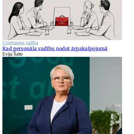
Uzņēmuma vadība
Kad personāla vadību nodot ārpakalpojumā
Evija Šalte