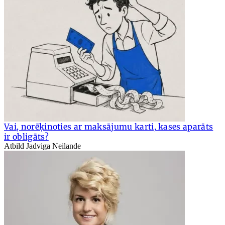
Vai, norēķinoties ar maksājumu karti, kases aparāts
ir obligāts?
Atbild Jadviga Neilande