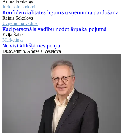
Artūrs Freibergs
Juridiskie padomi
Konfidencialitātes līgums uzņēmuma pārdošanā
Reinis Sokolovs
Uzņēmuma vadība
Kad personāla vadību nodot ārpakalpojumā
Evija Šalte
Mārketings
Ne visi klikšķi nes peļņu
Dr.sc.admin. Andžela Veselova