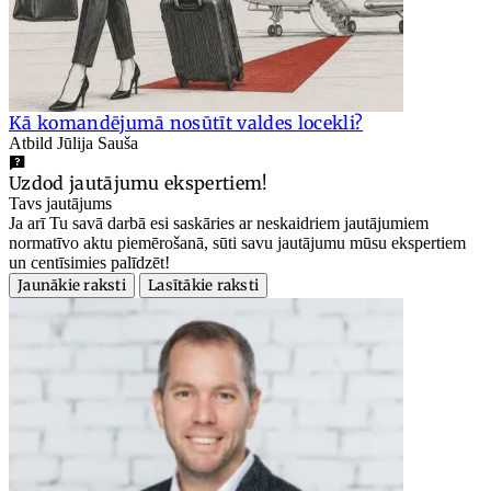
Kā komandējumā nosūtīt valdes locekli?
Atbild Jūlija Sauša
Uzdod jautājumu ekspertiem!
Tavs jautājums
Ja arī Tu savā darbā esi saskāries ar neskaidriem jautājumiem
normatīvo aktu piemērošanā, sūti savu jautājumu mūsu ekspertiem
un centīsimies palīdzēt!
Jaunākie raksti
Lasītākie raksti