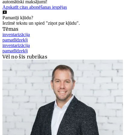
automātiski maksājumi!
Apskatīt citas abonēšanas iespējas
Pamanīji kļūdu?
Iezīmē tekstu un spied "ziņot par kļūdu".
Tēmas
inventarizācija
pamatlīdzekļi
inventarizācija
pamatlīdzekļi
Vēl no šīs rubrikas