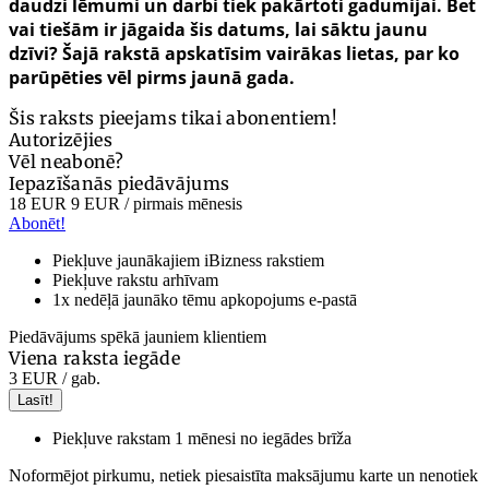
daudzi lēmumi un darbi tiek pakārtoti gadumijai. Bet
vai tiešām ir jāgaida šis datums, lai sāktu jaunu
dzīvi? Šajā rakstā apskatīsim vairākas lietas, par ko
parūpēties vēl pirms jaunā gada.
Šis raksts pieejams tikai abonentiem!
Autorizējies
Vēl neabonē?
Iepazīšanās piedāvājums
18 EUR
9 EUR
/ pirmais mēnesis
Abonēt!
Piekļuve jaunākajiem iBizness rakstiem
Piekļuve rakstu arhīvam
1x nedēļā jaunāko tēmu apkopojums e-pastā
Piedāvājums spēkā jauniem klientiem
Viena raksta iegāde
3 EUR
/ gab.
Lasīt!
Piekļuve rakstam 1 mēnesi no iegādes brīža
Noformējot pirkumu, netiek piesaistīta maksājumu karte un nenotiek