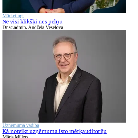
Mārketings
Ne visi klikšķi nes peļņu
Dr.sc.admin. Andžela Veselova
Uzņēmuma vadība
Kā noteikt uzņēmuma īsto mērķauditoriju
Māris Millers