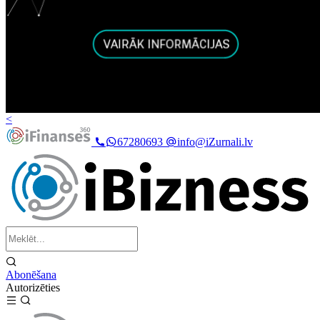
<
67280693
info@iZurnali.lv
Abonēšana
Autorizēties