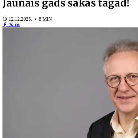
Jaunais gads sākas tagad!
12.12.2025. • 8 MIN