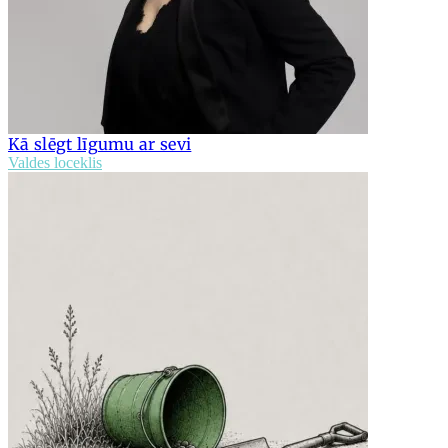
Kā slēgt līgumu ar sevi
Valdes loceklis