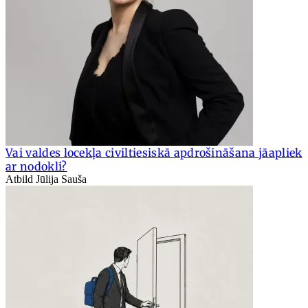
Vai valdes locekļa civiltiesiskā apdrošināšana jāapliek
ar nodokli?
Atbild Jūlija Sauša