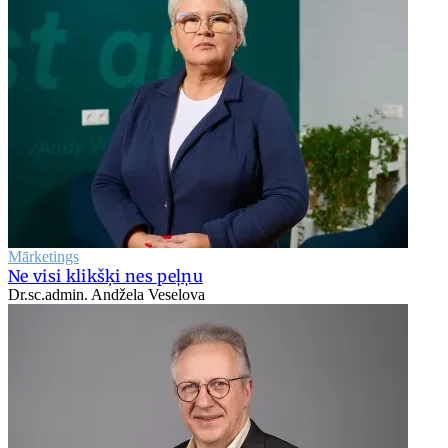
Mārketings
Ne visi klikšķi nes peļņu
Dr.sc.admin. Andžela Veselova