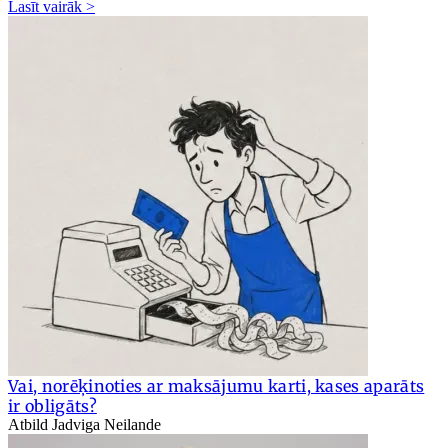
Lasīt vairāk >
Vai, norēķinoties ar maksājumu karti, kases aparāts
ir obligāts?
Atbild Jadviga Neilande