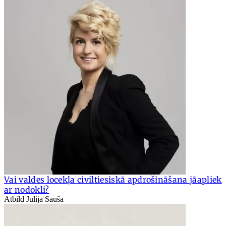
Vai valdes locekļa civiltiesiskā apdrošināšana jāapliek
ar nodokli?
Atbild Jūlija Sauša