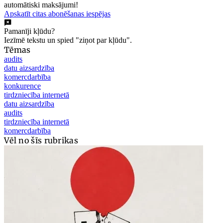
automātiski maksājumi!
Apskatīt citas abonēšanas iespējas
Pamanīji kļūdu?
Iezīmē tekstu un spied "ziņot par kļūdu".
Tēmas
audits
datu aizsardzība
komercdarbība
konkurence
tirdzniecība internetā
datu aizsardzība
audits
tirdzniecība internetā
komercdarbība
Vēl no šīs rubrikas