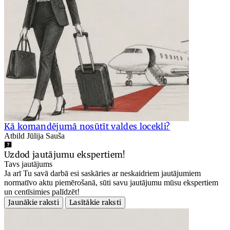
Kā komandējumā nosūtīt valdes locekli?
Atbild Jūlija Sauša
Uzdod jautājumu ekspertiem!
Tavs jautājums
Ja arī Tu savā darbā esi saskāries ar neskaidriem jautājumiem
normatīvo aktu piemērošanā, sūti savu jautājumu mūsu ekspertiem
un centīsimies palīdzēt!
Jaunākie raksti
Lasītākie raksti