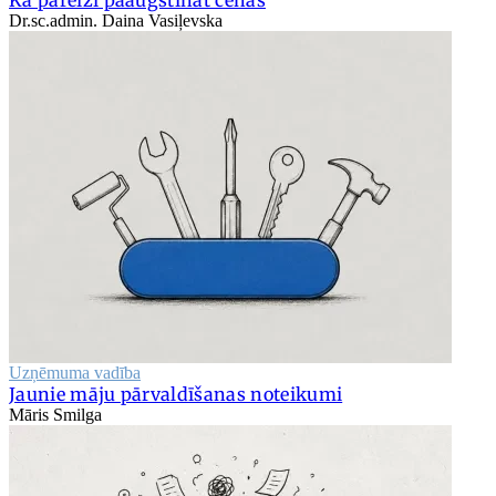
Dr.sc.admin. Daina Vasiļevska
Uzņēmuma vadība
Jaunie māju pārvaldīšanas noteikumi
Māris Smilga