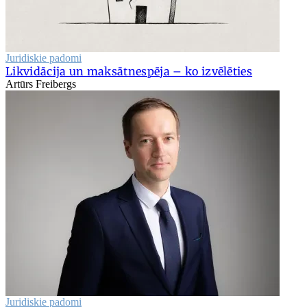
Juridiskie padomi
Likvidācija un maksātnespēja – ko izvēlēties
Artūrs Freibergs
Juridiskie padomi