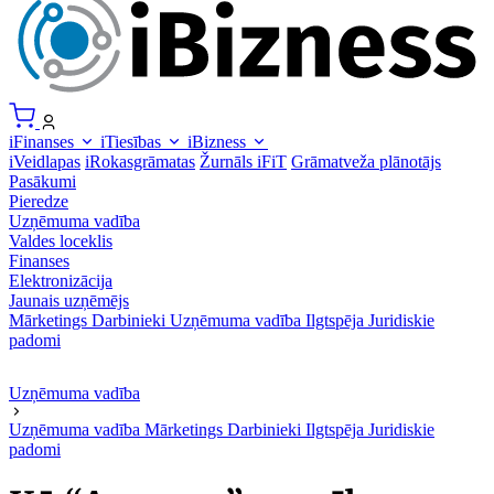
iFinanses
iTiesības
iBizness
iVeidlapas
iRokasgrāmatas
Žurnāls iFiT
Grāmatveža plānotājs
Pasākumi
Pieredze
Uzņēmuma vadība
Valdes loceklis
Finanses
Elektronizācija
Jaunais uzņēmējs
Mārketings
Darbinieki
Uzņēmuma vadība
Ilgtspēja
Juridiskie
padomi
Uzņēmuma vadība
Uzņēmuma vadība
Mārketings
Darbinieki
Ilgtspēja
Juridiskie
padomi