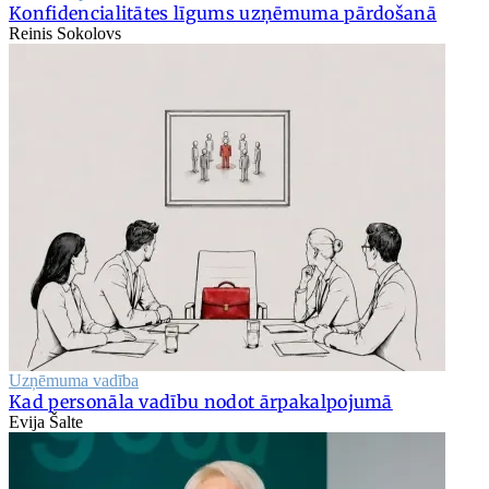
Konfidencialitātes līgums uzņēmuma pārdošanā
Reinis Sokolovs
Uzņēmuma vadība
Kad personāla vadību nodot ārpakalpojumā
Evija Šalte