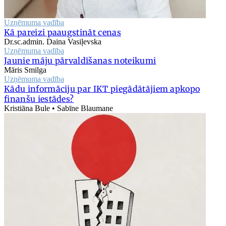
Uzņēmuma vadība
Kā pareizi paaugstināt cenas
Dr.sc.admin. Daina Vasiļevska
Uzņēmuma vadība
Jaunie māju pārvaldīšanas noteikumi
Māris Smilga
Uzņēmuma vadība
Kādu informāciju par IKT piegādātājiem apkopo
finanšu iestādes?
Kristiāna Bule • Sabīne Blaumane