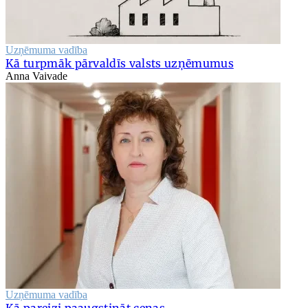
Uzņēmuma vadība
Kā turpmāk pārvaldīs valsts uzņēmumus
Anna Vaivade
Uzņēmuma vadība
Kā pareizi paaugstināt cenas