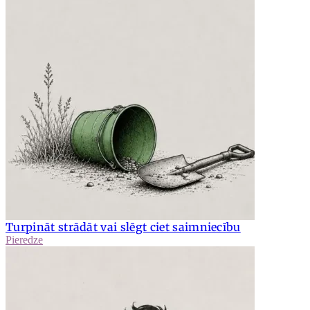
Turpināt strādāt vai slēgt ciet saimniecību
Pieredze