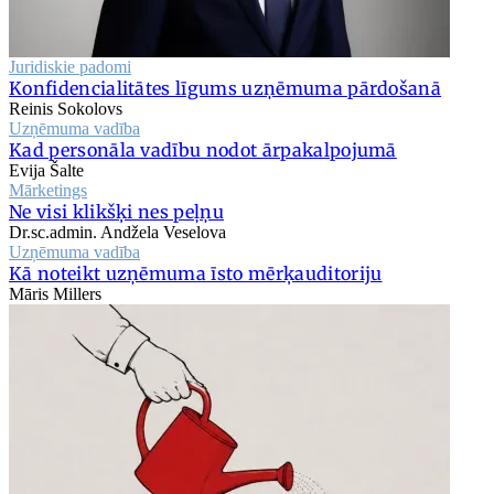
Juridiskie padomi
Konfidencialitātes līgums uzņēmuma pārdošanā
Reinis Sokolovs
Uzņēmuma vadība
Kad personāla vadību nodot ārpakalpojumā
Evija Šalte
Mārketings
Ne visi klikšķi nes peļņu
Dr.sc.admin. Andžela Veselova
Uzņēmuma vadība
Kā noteikt uzņēmuma īsto mērķauditoriju
Māris Millers