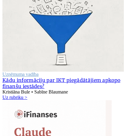
Uzņēmuma vadība
Kādu informāciju par IKT piegādātājiem apkopo
finanšu iestādes?
Kristiāna Bule • Sabīne Blaumane
Uz rubriku >