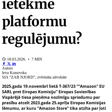
ietekmē
platformu
regulējumu?
18.03.2026. • 7 MIN
Autors
Ieva Krasovska
SIA “ZAB NJORD”, zvērināta advokāte
2025.gada 19.novembrī lietā T-367/23 ““Amazon” EU
SARL pret Eiropas Komisiju” Eiropas Savienības
Vispārējā tiesa pieņēma nozīmīgu spriedumu par
prasību atcelt 2023.gada 25.aprīļa Eiropas Komisijas
lēmumu, ar kuru “Amazon Store” tika atzīta par ļoti