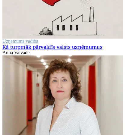
Uzņēmuma vadība
Kā turpmāk pārvaldīs valsts uzņēmumus
Anna Vaivade