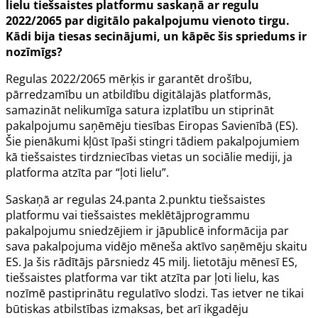
lielu tiešsaistes platformu saskaņā ar regulu
2022/2065 par digitālo pakalpojumu vienoto tirgu.
Kādi bija tiesas secinājumi, un kāpēc šis spriedums ir
nozīmīgs?
Regulas 2022/2065 mērķis ir garantēt drošību,
pārredzamību un atbildību digitālajās platformās,
samazināt nelikumīga satura izplatību un stiprināt
pakalpojumu saņēmēju tiesības Eiropas Savienībā (ES).
Šie pienākumi kļūst īpaši stingri tādiem pakalpojumiem
kā tiešsaistes tirdzniecības vietas un sociālie mediji, ja
platforma atzīta par “ļoti lielu”.
Saskaņā ar regulas
24.panta
2.punktu tiešsaistes
platformu vai tiešsaistes meklētājprogrammu
pakalpojumu sniedzējiem ir jāpublicē informācija par
sava pakalpojuma vidējo mēneša aktīvo saņēmēju skaitu
ES. Ja šis rādītājs pārsniedz 45 milj. lietotāju mēnesī ES,
tiešsaistes platforma var tikt atzīta par ļoti lielu, kas
nozīmē pastiprinātu regulatīvo slodzi. Tas ietver ne tikai
būtiskas atbilstības izmaksas, bet arī ikgadēju