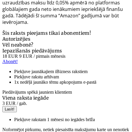
uzraudzības maksu līdz 0,05% apmērā no platformas
globālajiem gada neto ienākumiem iepriekšējā finanšu
gadā. Tādējādi šī summa “Amazon” gadījumā var būt
ievērojama.
Šis raksts pieejams tikai abonentiem!
Autorizējies
Vēl neabonē?
Iepazīšanās piedāvājums
18 EUR
9 EUR
/ pirmais mēnesis
Abonēt!
Piekļuve jaunākajiem iBizness rakstiem
Piekļuve rakstu arhīvam
1x nedēļā jaunāko tēmu apkopojums e-pastā
Piedāvājums spēkā jauniem klientiem
Viena raksta iegāde
3 EUR
/ gab.
Lasīt!
Piekļuve rakstam 1 mēnesi no iegādes brīža
Noformējot pirkumu, netiek piesaistīta maksājumu karte un nenotiek