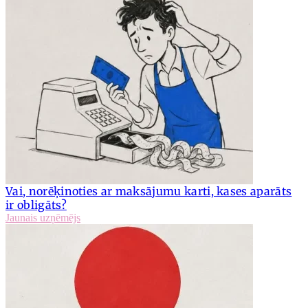
Vai, norēķinoties ar maksājumu karti, kases aparāts
ir obligāts?
Jaunais uzņēmējs