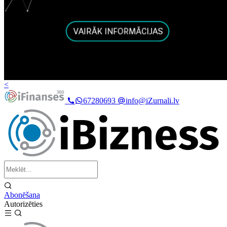
<
67280693
info@iZurnali.lv
Abonēšana
Autorizēties