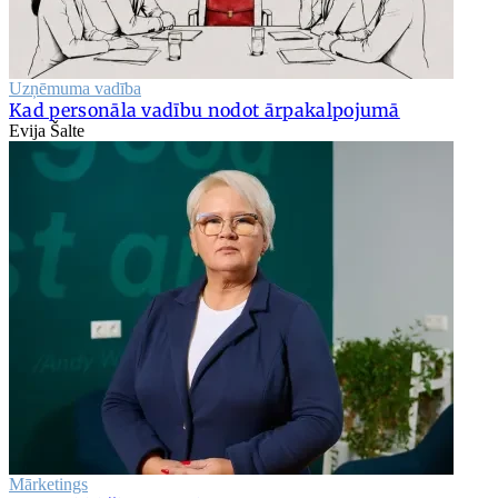
Uzņēmuma vadība
Kad personāla vadību nodot ārpakalpojumā
Evija Šalte
Mārketings