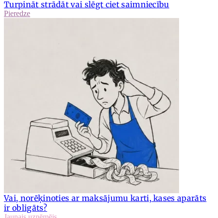
Turpināt strādāt vai slēgt ciet saimniecību
Pieredze
Vai, norēķinoties ar maksājumu karti, kases aparāts
ir obligāts?
Jaunais uzņēmējs