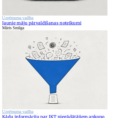
Uzņēmuma vadība
Jaunie māju pārvaldīšanas noteikumi
Māris Smilga
Uzņēmuma vadība
Kādu informāciju par IKT piegādātājiem apkopo