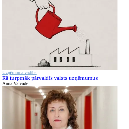
Uzņēmuma vadība
Kā turpmāk pārvaldīs valsts uzņēmumus
Anna Vaivade