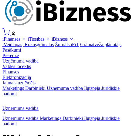
iFinanses
iTiesības
iBizness
iVeidlapas
iRokasgrāmatas
Žurnāls iFiT
Grāmatveža plānotājs
Pasākumi
Pieredze
Uzņēmuma vadība
Valdes loceklis
Finanses
Elektronizācija
Jaunais uzņēmējs
Mārketings
Darbinieki
Uzņēmuma vadība
Ilgtspēja
Juridiskie
padomi
Uzņēmuma vadība
Uzņēmuma vadība
Mārketings
Darbinieki
Ilgtspēja
Juridiskie
padomi