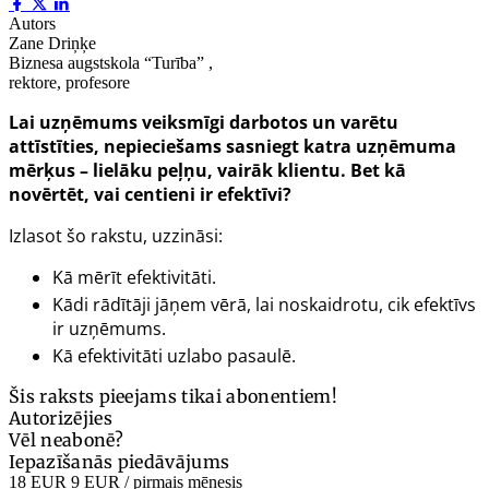
Autors
Zane Driņķe
Biznesa augstskola “Turība” ,
rektore, profesore
Lai uzņēmums veiksmīgi darbotos un varētu
attīstīties, nepieciešams sasniegt katra uzņēmuma
mērķus – lielāku peļņu, vairāk klientu. Bet kā
novērtēt, vai centieni ir efektīvi?
Izlasot šo rakstu, uzzināsi:
Kā mērīt efektivitāti.
Kādi rādītāji jāņem vērā, lai noskaidrotu, cik efektīvs
ir uzņēmums.
Kā efektivitāti uzlabo pasaulē.
Šis raksts pieejams tikai abonentiem!
Autorizējies
Vēl neabonē?
Iepazīšanās piedāvājums
18 EUR
9 EUR
/ pirmais mēnesis