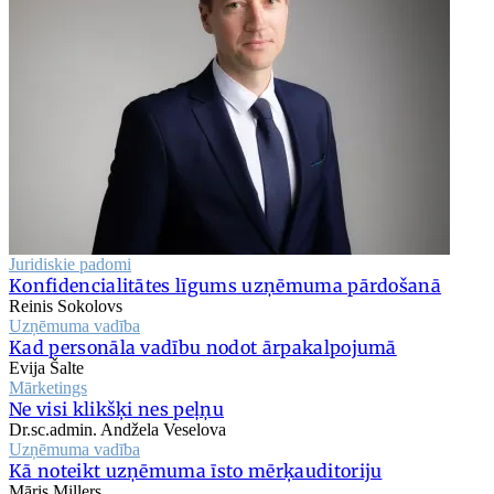
Juridiskie padomi
Konfidencialitātes līgums uzņēmuma pārdošanā
Reinis Sokolovs
Uzņēmuma vadība
Kad personāla vadību nodot ārpakalpojumā
Evija Šalte
Mārketings
Ne visi klikšķi nes peļņu
Dr.sc.admin. Andžela Veselova
Uzņēmuma vadība
Kā noteikt uzņēmuma īsto mērķauditoriju
Māris Millers