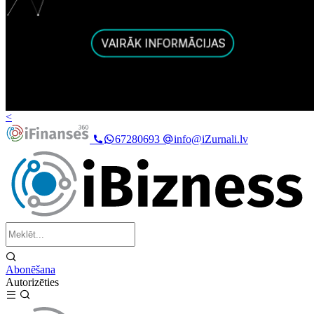
<
67280693
info@iZurnali.lv
Abonēšana
Autorizēties