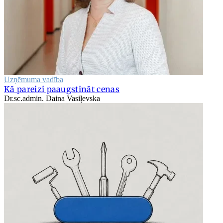
Uzņēmuma vadība
Kā pareizi paaugstināt cenas
Dr.sc.admin. Daina Vasiļevska