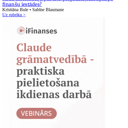
finanšu iestādes?
Kristiāna Bule • Sabīne Blaumane
Uz rubriku >