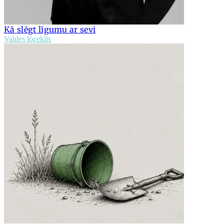
Kā slēgt līgumu ar sevi
Valdes loceklis