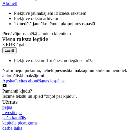
Abonēt!
Piekļuve jaunākajiem iBizness rakstiem
Piekļuve rakstu arhīvam
1x nedēļā jaunāko tēmu apkopojums e-pastā
Piedāvājums spēkā jauniem klientiem
Viena raksta iegāde
3 EUR
/ gab.
Lasīt!
Piekļuve rakstam 1 mēnesi no iegādes brīža
Noformējot pirkumu, netiek piesaistīta maksājumu karte un nenotiek
automātiski maksājumi!
Apskatīt citas abonēšanas iespējas
Pamanīji kļūdu?
Iezīmē tekstu un spied "ziņot par kļūdu".
Tēmas
peļņa
investīcijas
pašu kapitāls
kapitāla pieaugums
darba laiks