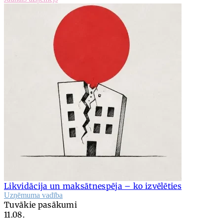
Likvidācija un maksātnespēja – ko izvēlēties
Uzņēmuma vadība
Tuvākie pasākumi
11.08.