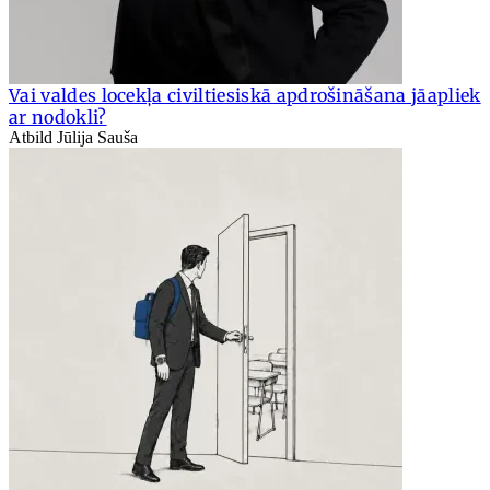
Vai valdes locekļa civiltiesiskā apdrošināšana jāapliek
ar nodokli?
Atbild Jūlija Sauša