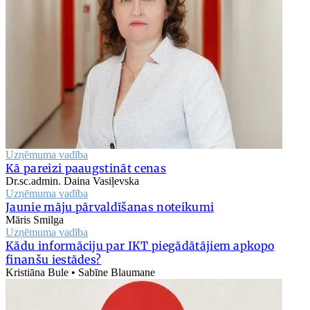
Uzņēmuma vadība
Kā pareizi paaugstināt cenas
Dr.sc.admin. Daina Vasiļevska
Uzņēmuma vadība
Jaunie māju pārvaldīšanas noteikumi
Māris Smilga
Uzņēmuma vadība
Kādu informāciju par IKT piegādātājiem apkopo
finanšu iestādes?
Kristiāna Bule • Sabīne Blaumane