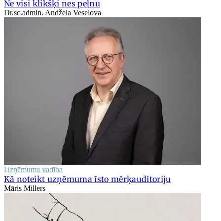
Ne visi klikšķi nes peļņu
Dr.sc.admin. Andžela Veselova
Uzņēmuma vadība
Kā noteikt uzņēmuma īsto mērķauditoriju
Māris Millers