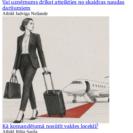
Vai uzņēmums drīkst atteikties no skaidras naudas
darījumiem
Atbild Jadviga Neilande
Kā komandējumā nosūtīt valdes locekli?
Atbild Jūlija Sauša