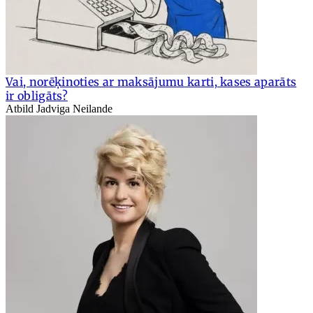
Vai, norēķinoties ar maksājumu karti, kases aparāts
ir obligāts?
Atbild Jadviga Neilande