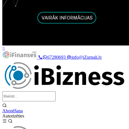
<
67280693
info@iZurnali.lv
Abonēšana
Autorizēties