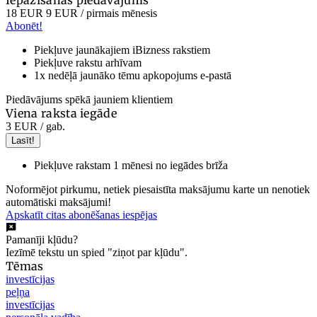
18 EUR
9 EUR
/ pirmais mēnesis
Abonēt!
Piekļuve jaunākajiem iBizness rakstiem
Piekļuve rakstu arhīvam
1x nedēļā jaunāko tēmu apkopojums e-pastā
Piedāvājums spēkā jauniem klientiem
Viena raksta iegāde
3 EUR
/ gab.
Lasīt!
Piekļuve rakstam 1 mēnesi no iegādes brīža
Noformējot pirkumu, netiek piesaistīta maksājumu karte un nenotiek
automātiski maksājumi!
Apskatīt citas abonēšanas iespējas
Pamanīji kļūdu?
Iezīmē tekstu un spied "ziņot par kļūdu".
Tēmas
investīcijas
peļņa
investīcijas