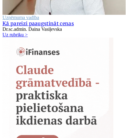
Uzņēmuma vadība
Kā pareizi paaugstināt cenas
Dr.sc.admin. Daina Vasiļevska
Uz rubriku >