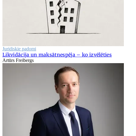
Juridiskie padomi
Likvidācija un maksātnespēja – ko izvēlēties
Artūrs Freibergs