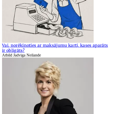
Vai, norēķinoties ar maksājumu karti, kases aparāts
ir obligāts?
Atbild Jadviga Neilande