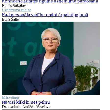
Konfidencialitātes līgums uzņēmuma pārdošanā
Reinis Sokolovs
Uzņēmuma vadība
Kad personāla vadību nodot ārpakalpojumā
Evija Šalte
Mārketings
Ne visi klikšķi nes peļņu
Dr.sc.admin. Andžela Veselova