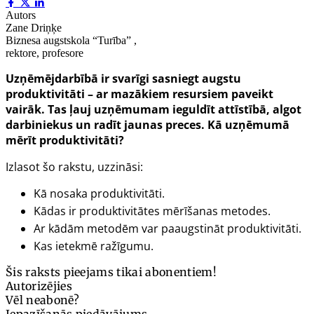
Autors
Zane Driņķe
Biznesa augstskola “Turība” ,
rektore, profesore
Uzņēmējdarbībā ir svarīgi sasniegt augstu
produktivitāti – ar mazākiem resursiem paveikt
vairāk. Tas ļauj uzņēmumam ieguldīt attīstībā, algot
darbiniekus un radīt jaunas preces. Kā uzņēmumā
mērīt produktivitāti?
Izlasot šo rakstu, uzzināsi:
Kā nosaka produktivitāti.
Kādas ir produktivitātes mērīšanas metodes.
Ar kādām metodēm var paaugstināt produktivitāti.
Kas ietekmē ražīgumu.
Šis raksts pieejams tikai abonentiem!
Autorizējies
Vēl neabonē?
Iepazīšanās piedāvājums