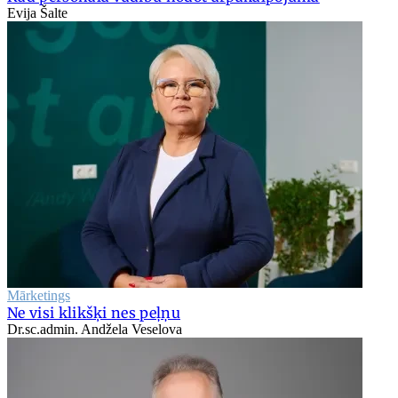
Evija Šalte
Mārketings
Ne visi klikšķi nes peļņu
Dr.sc.admin. Andžela Veselova