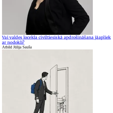
Vai valdes locekļa civiltiesiskā apdrošināšana jāapliek
ar nodokli?
Atbild Jūlija Sauša