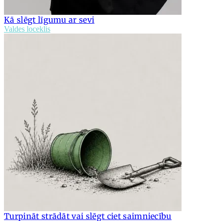
Kā slēgt līgumu ar sevi
Valdes loceklis
Turpināt strādāt vai slēgt ciet saimniecību