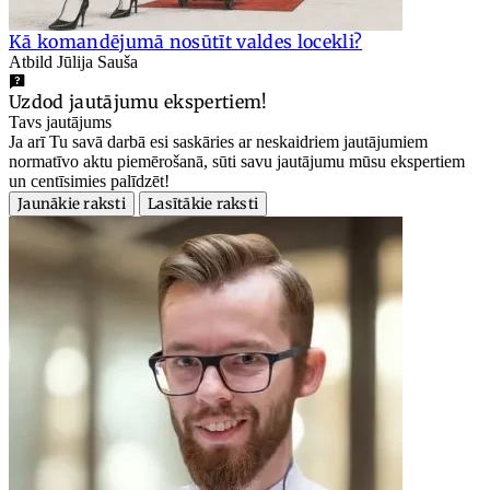
Kā komandējumā nosūtīt valdes locekli?
Atbild Jūlija Sauša
Uzdod jautājumu ekspertiem!
Tavs jautājums
Ja arī Tu savā darbā esi saskāries ar neskaidriem jautājumiem
normatīvo aktu piemērošanā, sūti savu jautājumu mūsu ekspertiem
un centīsimies palīdzēt!
Jaunākie raksti
Lasītākie raksti