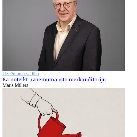
Uzņēmuma vadība
Kā noteikt uzņēmuma īsto mērķauditoriju
Māris Millers