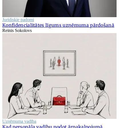
Juridiskie padomi
Konfidencialitātes līgums uzņēmuma pārdošanā
Reinis Sokolovs
Uzņēmuma vadība
Kad personāla vadību nodot ārpakalpojumā