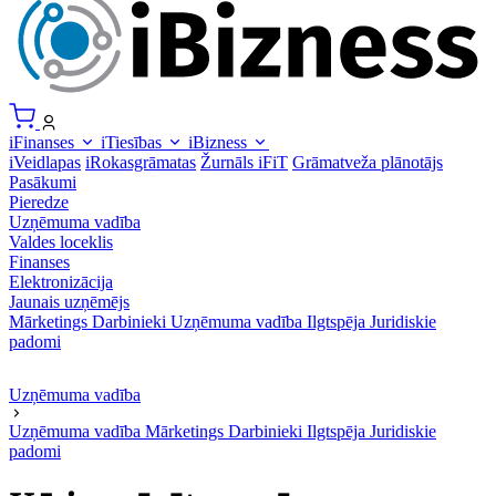
iFinanses
iTiesības
iBizness
iVeidlapas
iRokasgrāmatas
Žurnāls iFiT
Grāmatveža plānotājs
Pasākumi
Pieredze
Uzņēmuma vadība
Valdes loceklis
Finanses
Elektronizācija
Jaunais uzņēmējs
Mārketings
Darbinieki
Uzņēmuma vadība
Ilgtspēja
Juridiskie
padomi
Uzņēmuma vadība
Uzņēmuma vadība
Mārketings
Darbinieki
Ilgtspēja
Juridiskie
padomi