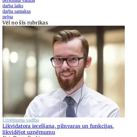
personāla vadība
darba laiks
darba samaksa
peļņa
Vēl no šīs rubrikas
Uzņēmuma vadība
Likvidatora iecelšana, pilnvaras un funkcijas,
likvidējot uzņēmumu