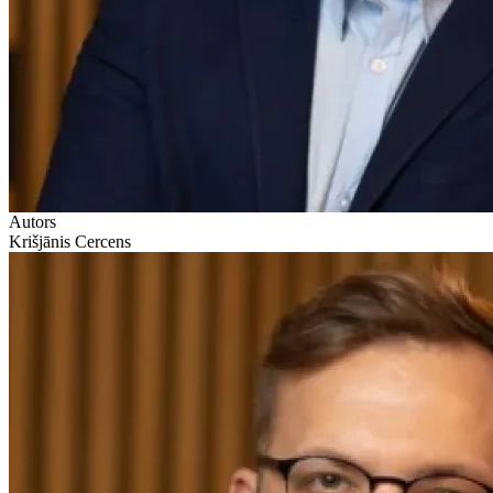
Autors
Krišjānis Cercens