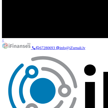
<
67280693
info@iZurnali.lv