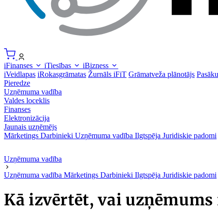
iFinanses
iTiesības
iBizness
iVeidlapas
iRokasgrāmatas
Žurnāls iFiT
Grāmatveža plānotājs
Pasāk
Pieredze
Uzņēmuma vadība
Valdes loceklis
Finanses
Elektronizācija
Jaunais uzņēmējs
Mārketings
Darbinieki
Uzņēmuma vadība
Ilgtspēja
Juridiskie padomi
Uzņēmuma vadība
Uzņēmuma vadība
Mārketings
Darbinieki
Ilgtspēja
Juridiskie padomi
Kā izvērtēt, vai uzņēmums 