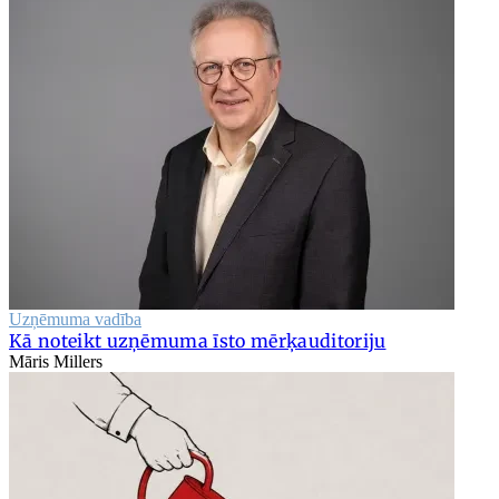
Uzņēmuma vadība
Kā noteikt uzņēmuma īsto mērķauditoriju
Māris Millers