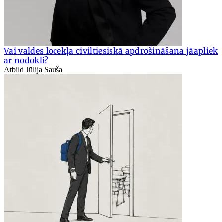
Vai valdes locekļa civiltiesiskā apdrošināšana jāapliek
ar nodokli?
Atbild Jūlija Sauša