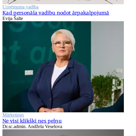
Uzņēmuma vadība
Kad personāla vadību nodot ārpakalpojumā
Evija Šalte
Mārketings
Ne visi klikšķi nes peļņu
Dr.sc.admin. Andžela Veselova