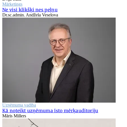
Mārketings
Ne visi klikšķi nes peļņu
Dr.sc.admin. Andžela Veselova
Uzņēmuma vadība
Kā noteikt uzņēmuma īsto mērķauditoriju
Māris Millers