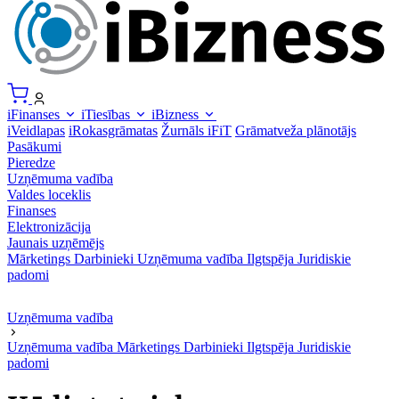
iFinanses
iTiesības
iBizness
iVeidlapas
iRokasgrāmatas
Žurnāls iFiT
Grāmatveža plānotājs
Pasākumi
Pieredze
Uzņēmuma vadība
Valdes loceklis
Finanses
Elektronizācija
Jaunais uzņēmējs
Mārketings
Darbinieki
Uzņēmuma vadība
Ilgtspēja
Juridiskie
padomi
Uzņēmuma vadība
Uzņēmuma vadība
Mārketings
Darbinieki
Ilgtspēja
Juridiskie
padomi