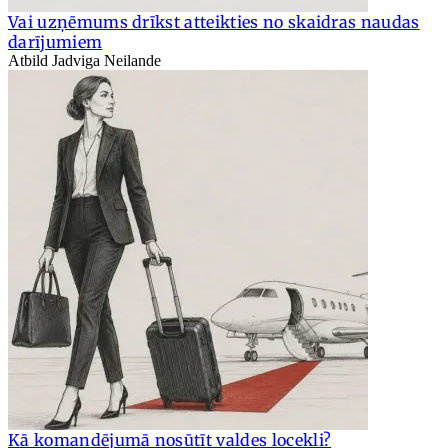
Vai uzņēmums drīkst atteikties no skaidras naudas
darījumiem
Atbild Jadviga Neilande
Kā komandējumā nosūtīt valdes locekli?