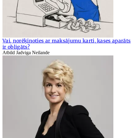
Vai, norēķinoties ar maksājumu karti, kases aparāts
ir obligāts?
Atbild Jadviga Neilande