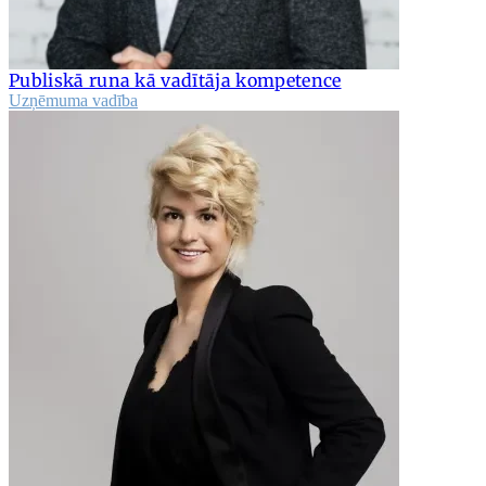
Publiskā runa kā vadītāja kompetence
Uzņēmuma vadība