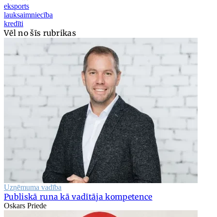
eksports
lauksaimniecība
kredīti
Vēl no šīs rubrikas
Uzņēmuma vadība
Publiskā runa kā vadītāja kompetence
Oskars Priede