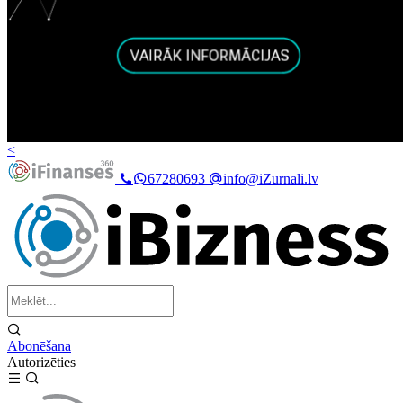
<
67280693
info@iZurnali.lv
Abonēšana
Autorizēties