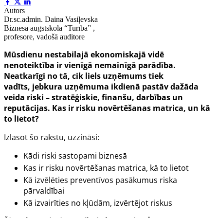
Autors
Dr.sc.admin. Daina Vasiļevska
Biznesa augstskola “Turība” ,
profesore, vadošā auditore
Mūsdienu nestabilajā ekonomiskajā vidē
nenoteiktība ir vienīgā nemainīgā parādība.
Neatkarīgi no tā, cik liels uzņēmums tiek
vadīts,
jebkura uzņēmuma ikdienā pastāv dažāda
veida riski – stratēģiskie, finanšu, darbības un
reputācijas. Kas ir risku novērtēšanas matrica, un kā
to lietot?
Izlasot šo rakstu, uzzināsi:
Kādi riski sastopami biznesā
Kas ir risku novērtēšanas matrica, kā to lietot
Kā izvēlēties preventīvos pasākumus riska
pārvaldībai
Kā izvairīties no kļūdām, izvērtējot riskus