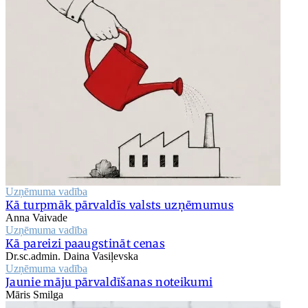
Uzņēmuma vadība
Kā turpmāk pārvaldīs valsts uzņēmumus
Anna Vaivade
Uzņēmuma vadība
Kā pareizi paaugstināt cenas
Dr.sc.admin. Daina Vasiļevska
Uzņēmuma vadība
Jaunie māju pārvaldīšanas noteikumi
Māris Smilga