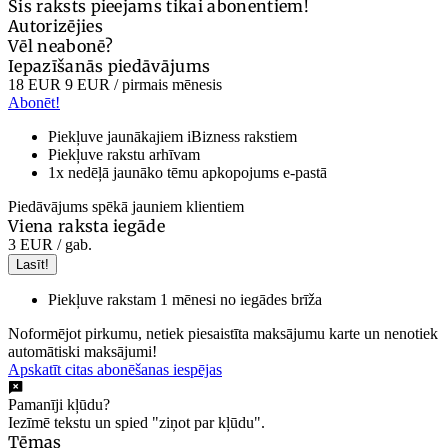
Šis raksts pieejams tikai abonentiem!
Autorizējies
Vēl neabonē?
Iepazīšanās piedāvājums
18 EUR
9 EUR
/ pirmais mēnesis
Abonēt!
Piekļuve jaunākajiem iBizness rakstiem
Piekļuve rakstu arhīvam
1x nedēļā jaunāko tēmu apkopojums e-pastā
Piedāvājums spēkā jauniem klientiem
Viena raksta iegāde
3 EUR
/ gab.
Lasīt!
Piekļuve rakstam 1 mēnesi no iegādes brīža
Noformējot pirkumu, netiek piesaistīta maksājumu karte un nenotiek
automātiski maksājumi!
Apskatīt citas abonēšanas iespējas
Pamanīji kļūdu?
Iezīmē tekstu un spied "ziņot par kļūdu".
Tēmas