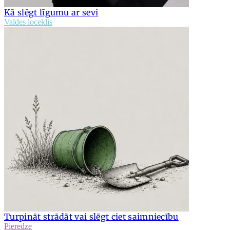
Kā slēgt līgumu ar sevi
Valdes loceklis
Turpināt strādāt vai slēgt ciet saimniecību
Pieredze