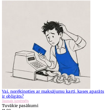
Vai, norēķinoties ar maksājumu karti, kases aparāts
ir obligāts?
Jaunais uzņēmējs
Tuvākie pasākumi