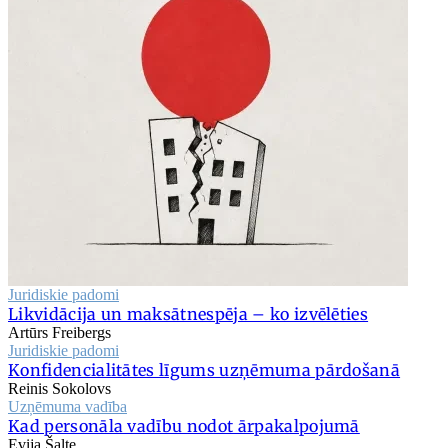
Juridiskie padomi
Likvidācija un maksātnespēja – ko izvēlēties
Artūrs Freibergs
Juridiskie padomi
Konfidencialitātes līgums uzņēmuma pārdošanā
Reinis Sokolovs
Uzņēmuma vadība
Kad personāla vadību nodot ārpakalpojumā
Evija Šalte