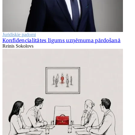
Juridiskie padomi
Konfidencialitātes līgums uzņēmuma pārdošanā
Reinis Sokolovs