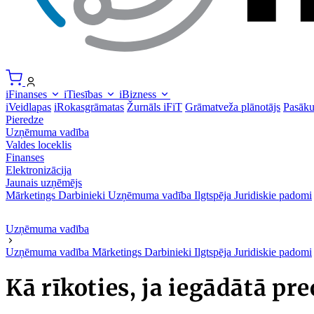
iFinanses
iTiesības
iBizness
iVeidlapas
iRokasgrāmatas
Žurnāls iFiT
Grāmatveža plānotājs
Pasāk
Pieredze
Uzņēmuma vadība
Valdes loceklis
Finanses
Elektronizācija
Jaunais uzņēmējs
Mārketings
Darbinieki
Uzņēmuma vadība
Ilgtspēja
Juridiskie padomi
Uzņēmuma vadība
Uzņēmuma vadība
Mārketings
Darbinieki
Ilgtspēja
Juridiskie padomi
Kā rīkoties, ja iegādātā pre