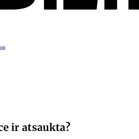
umi
ce ir atsaukta?