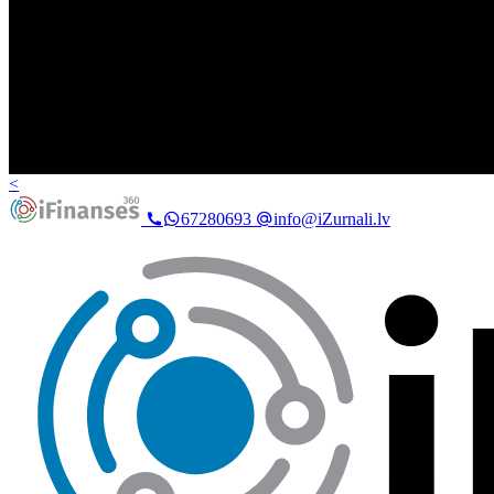
<
67280693
info@iZurnali.lv