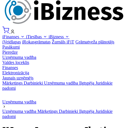
iFinanses
iTiesības
iBizness
iVeidlapas
iRokasgrāmatas
Žurnāls iFiT
Grāmatveža plānotājs
Pasākumi
Pieredze
Uzņēmuma vadība
Valdes loceklis
Finanses
Elektronizācija
Jaunais uzņēmējs
Mārketings
Darbinieki
Uzņēmuma vadība
Ilgtspēja
Juridiskie
padomi
Uzņēmuma vadība
Uzņēmuma vadība
Mārketings
Darbinieki
Ilgtspēja
Juridiskie
padomi