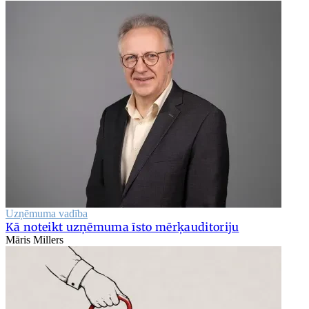
Uzņēmuma vadība
Kā noteikt uzņēmuma īsto mērķauditoriju
Māris Millers