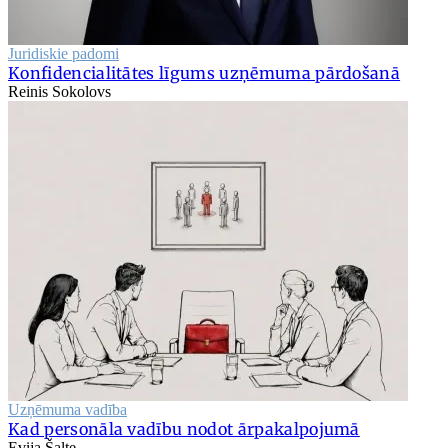
Juridiskie padomi
Konfidencialitātes līgums uzņēmuma pārdošanā
Reinis Sokolovs
Uzņēmuma vadība
Kad personāla vadību nodot ārpakalpojumā
Evija Šalte