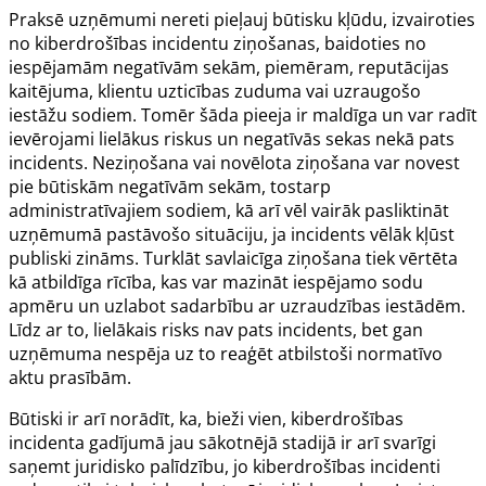
Praksē uzņēmumi nereti pieļauj būtisku kļūdu, izvairoties
no kiberdrošības incidentu ziņošanas, baidoties no
iespējamām negatīvām sekām, piemēram, reputācijas
kaitējuma, klientu uzticības zuduma vai uzraugošo
iestāžu sodiem. Tomēr šāda pieeja ir maldīga un var radīt
ievērojami lielākus riskus un negatīvās sekas nekā pats
incidents. Neziņošana vai novēlota ziņošana var novest
pie būtiskām negatīvām sekām, tostarp
administratīvajiem sodiem, kā arī vēl vairāk pasliktināt
uzņēmumā pastāvošo situāciju, ja incidents vēlāk kļūst
publiski zināms. Turklāt savlaicīga ziņošana tiek vērtēta
kā atbildīga rīcība, kas var mazināt iespējamo sodu
apmēru un uzlabot sadarbību ar uzraudzības iestādēm.
Līdz ar to, lielākais risks nav pats incidents, bet gan
uzņēmuma nespēja uz to reaģēt atbilstoši normatīvo
aktu prasībām.
Būtiski ir arī norādīt, ka, bieži vien, kiberdrošības
incidenta gadījumā jau sākotnējā stadijā ir arī svarīgi
saņemt juridisko palīdzību, jo kiberdrošības incidenti