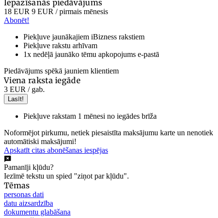
Iepazīšanās piedāvājums
18 EUR
9 EUR
/ pirmais mēnesis
Abonēt!
Piekļuve jaunākajiem iBizness rakstiem
Piekļuve rakstu arhīvam
1x nedēļā jaunāko tēmu apkopojums e-pastā
Piedāvājums spēkā jauniem klientiem
Viena raksta iegāde
3 EUR
/ gab.
Lasīt!
Piekļuve rakstam 1 mēnesi no iegādes brīža
Noformējot pirkumu, netiek piesaistīta maksājumu karte un nenotiek
automātiski maksājumi!
Apskatīt citas abonēšanas iespējas
Pamanīji kļūdu?
Iezīmē tekstu un spied "ziņot par kļūdu".
Tēmas
personas dati
datu aizsardzība
dokumentu glabāšana