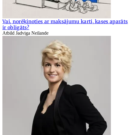
Vai, norēķinoties ar maksājumu karti, kases aparāts
ir obligāts?
Atbild Jadviga Neilande