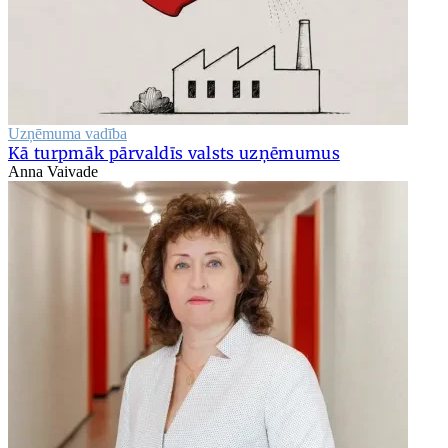
Uzņēmuma vadība
Kā turpmāk pārvaldīs valsts uzņēmumus
Anna Vaivade