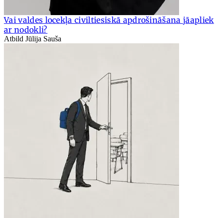
Vai valdes locekļa civiltiesiskā apdrošināšana jāapliek
ar nodokli?
Atbild Jūlija Sauša