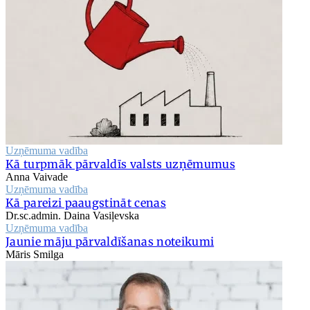
Uzņēmuma vadība
Kā turpmāk pārvaldīs valsts uzņēmumus
Anna Vaivade
Uzņēmuma vadība
Kā pareizi paaugstināt cenas
Dr.sc.admin. Daina Vasiļevska
Uzņēmuma vadība
Jaunie māju pārvaldīšanas noteikumi
Māris Smilga