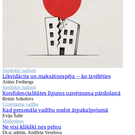
Juridiskie padomi
Likvidācija un maksātnespēja – ko izvēlēties
Artūrs Freibergs
Juridiskie padomi
Konfidencialitātes līgums uzņēmuma pārdošanā
Reinis Sokolovs
Uzņēmuma vadība
Kad personāla vadību nodot ārpakalpojumā
Evija Šalte
Mārketings
Ne visi klikšķi nes peļņu
Dr.sc.admin. Andžela Veselova