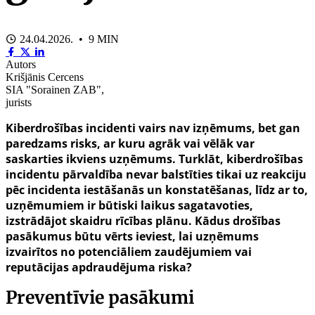
24.04.2026. • 9 MIN
Autors
Krišjānis Cercens
SIA "Sorainen ZAB",
jurists
Kiberdrošības incidenti vairs nav izņēmums, bet gan
paredzams risks, ar kuru agrāk vai vēlāk var
saskarties ikviens uzņēmums. Turklāt, kiberdrošības
incidentu pārvaldība nevar balstīties tikai uz reakciju
pēc incidenta iestāšanās un konstatēšanas, līdz ar to,
uzņēmumiem ir būtiski laikus sagatavoties,
izstrādājot skaidru rīcības plānu. Kādus drošības
pasākumus būtu vērts ieviest, lai uzņēmums
izvairītos no potenciāliem zaudējumiem vai
reputācijas apdraudējuma riska?
Preventīvie pasākumi