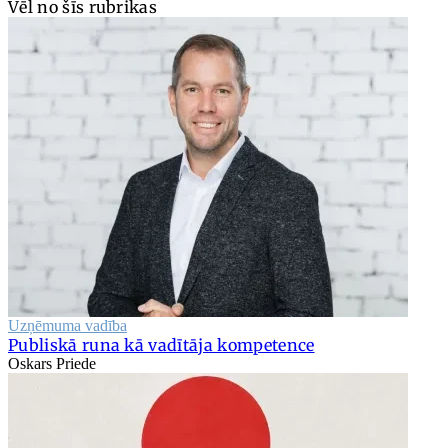
Vēl no šīs rubrikas
Uzņēmuma vadība
Publiskā runa kā vadītāja kompetence
Oskars Priede