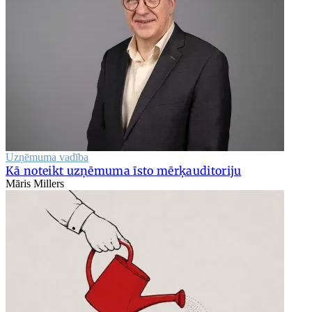
Uzņēmuma vadība
Kā noteikt uzņēmuma īsto mērķauditoriju
Māris Millers