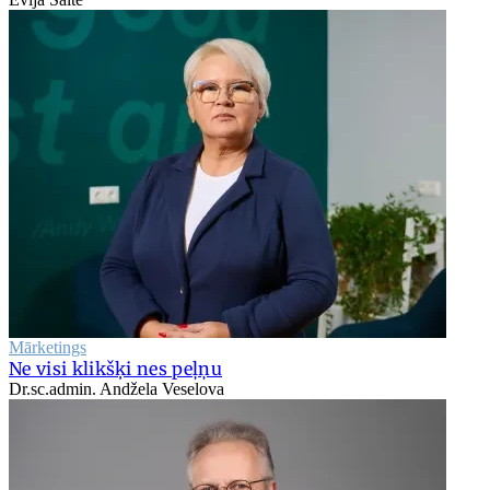
Mārketings
Ne visi klikšķi nes peļņu
Dr.sc.admin. Andžela Veselova