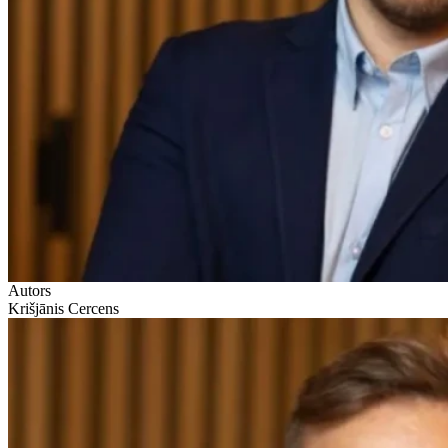
Autors
Krišjānis Cercens