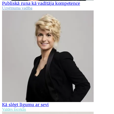
Publiskā runa kā vadītāja kompetence
Uzņēmuma vadība
Kā slēgt līgumu ar sevi
Valdes loceklis