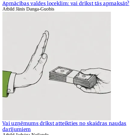
Apmācības valdes loceklim: vai drīkst tās apmaksāt?
Atbild Jānis Danga-Guobis
Vai uzņēmums drīkst atteikties no skaidras naudas
darījumiem
Atbild Jadviga Neilande