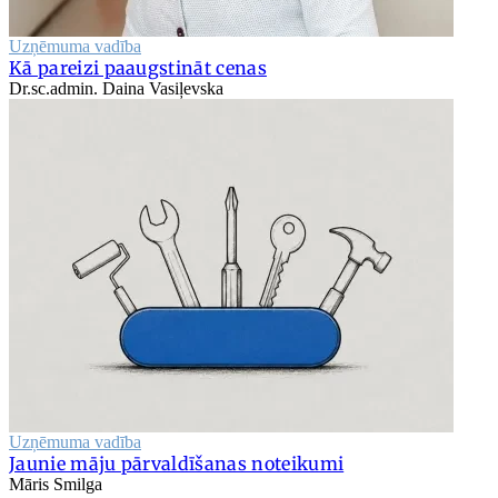
Uzņēmuma vadība
Kā pareizi paaugstināt cenas
Dr.sc.admin. Daina Vasiļevska
Uzņēmuma vadība
Jaunie māju pārvaldīšanas noteikumi
Māris Smilga