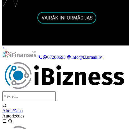
<
67280693
info@iZurnali.lv
Abonēšana
Autorizēties