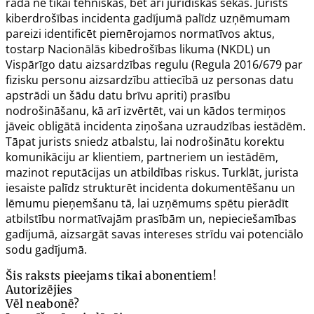
rada ne tikai tehniskas, bet arī juridiskas sekas. Jurists
kiberdrošības incidenta gadījumā palīdz uzņēmumam
pareizi identificēt piemērojamos normatīvos aktus,
tostarp Nacionālās kibedrošības likuma (NKDL) un
Vispārīgo datu aizsardzības regulu (
Regula 2016/679
par
fizisku personu aizsardzību attiecībā uz personas datu
apstrādi un šādu datu brīvu apriti) prasību
nodrošināšanu, kā arī izvērtēt, vai un kādos termiņos
jāveic obligātā incidenta ziņošana uzraudzības iestādēm.
Tāpat jurists sniedz atbalstu, lai nodrošinātu korektu
komunikāciju ar klientiem, partneriem un iestādēm,
mazinot reputācijas un atbildības riskus. Turklāt, jurista
iesaiste palīdz strukturēt incidenta dokumentēšanu un
lēmumu pieņemšanu tā, lai uzņēmums spētu pierādīt
atbilstību normatīvajām prasībām un, nepieciešamības
gadījumā, aizsargāt savas intereses strīdu vai potenciālo
sodu gadījumā.
Šis raksts pieejams tikai abonentiem!
Autorizējies
Vēl neabonē?