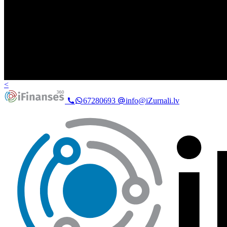
<
67280693
info@iZurnali.lv