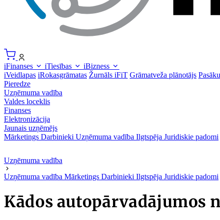
iFinanses
iTiesības
iBizness
iVeidlapas
iRokasgrāmatas
Žurnāls iFiT
Grāmatveža plānotājs
Pasāk
Pieredze
Uzņēmuma vadība
Valdes loceklis
Finanses
Elektronizācija
Jaunais uzņēmējs
Mārketings
Darbinieki
Uzņēmuma vadība
Ilgtspēja
Juridiskie padomi
Uzņēmuma vadība
Uzņēmuma vadība
Mārketings
Darbinieki
Ilgtspēja
Juridiskie padomi
Kādos autopārvadājumos no