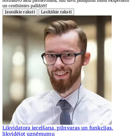
normatīvo aktu piemērošanā, sūti savu jautājumu mūsu ekspertiem
un centīsimies palīdzēt!
Jaunākie raksti
Lasītākie raksti
Likvidatora iecelšana, pilnvaras un funkcijas,
likvidējot uzņēmumu