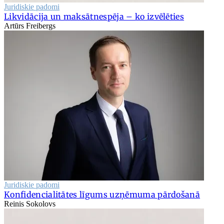
Juridiskie padomi
Likvidācija un maksātnespēja – ko izvēlēties
Artūrs Freibergs
Juridiskie padomi
Konfidencialitātes līgums uzņēmuma pārdošanā
Reinis Sokolovs