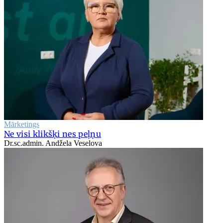
Mārketings
Ne visi klikšķi nes peļņu
Dr.sc.admin. Andžela Veselova