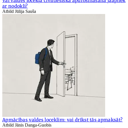
Vai valdes locekļa civiltiesiskā apdrošināšana jāapliek
ar nodokli?
Atbild Jūlija Sauša
Apmācības valdes loceklim: vai drīkst tās apmaksāt?
Atbild Jānis Danga-Guobis