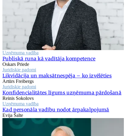
Uzņēmuma vadība
Publiskā runa kā vadītāja kompetence
Oskars Priede
Juridiskie padomi
Likvidācija un maksātnespēja – ko izvēlēties
Artūrs Freibergs
Juridiskie padomi
Konfidencialitātes līgums uzņēmuma pārdošanā
Reinis Sokolovs
Uzņēmuma vadība
Kad personāla vadību nodot ārpakalpojumā
Evija Šalte