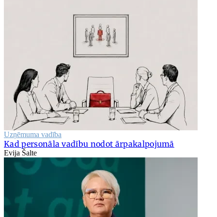
Uzņēmuma vadība
Kad personāla vadību nodot ārpakalpojumā
Evija Šalte