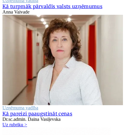
Uzņēmuma vadība
Kā turpmāk pārvaldīs valsts uzņēmumus
Anna Vaivade
Uzņēmuma vadība
Kā pareizi paaugstināt cenas
Dr.sc.admin. Daina Vasiļevska
Uz rubriku >