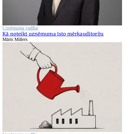
Uzņēmuma vadība
Kā noteikt uzņēmuma īsto mērķauditoriju
Māris Millers