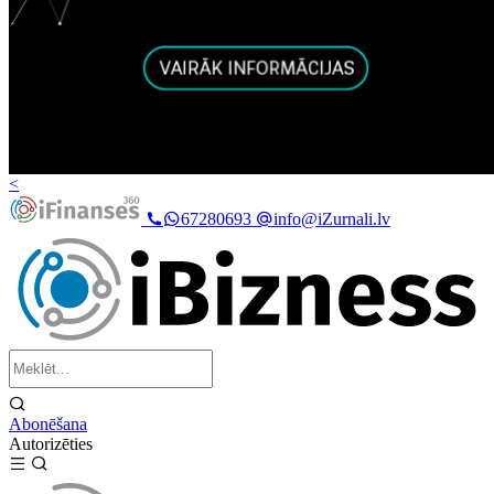
<
67280693
info@iZurnali.lv
Abonēšana
Autorizēties