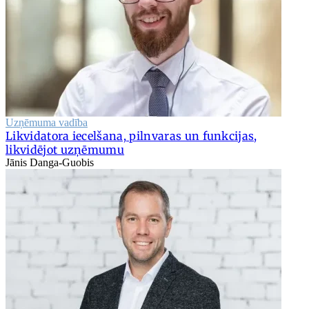
Uzņēmuma vadība
Likvidatora iecelšana, pilnvaras un funkcijas,
likvidējot uzņēmumu
Jānis Danga-Guobis