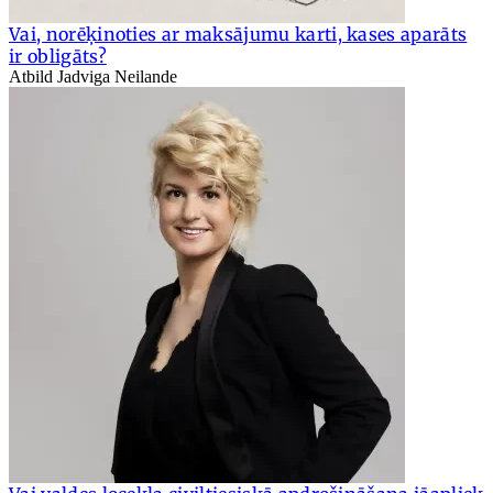
Vai, norēķinoties ar maksājumu karti, kases aparāts
ir obligāts?
Atbild Jadviga Neilande