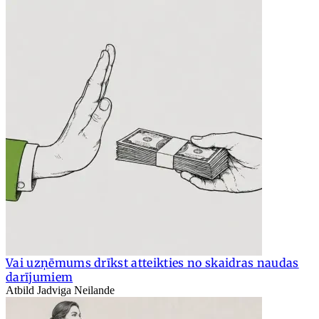
Vai uzņēmums drīkst atteikties no skaidras naudas
darījumiem
Atbild Jadviga Neilande