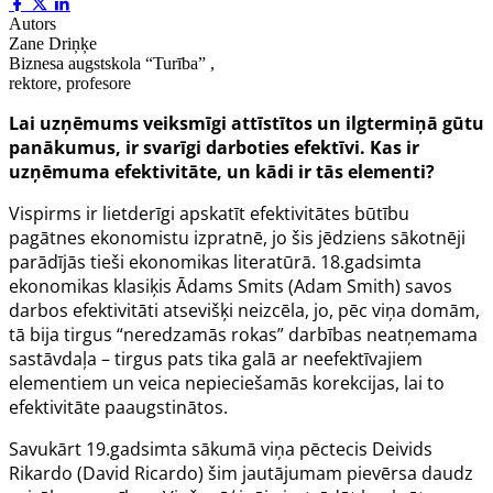
Autors
Zane Driņķe
Biznesa augstskola “Turība” ,
rektore, profesore
Lai uzņēmums veiksmīgi attīstītos un ilgtermiņā gūtu
panākumus, ir svarīgi darboties efektīvi. Kas ir
uzņēmuma efektivitāte, un kādi ir tās elementi?
Vispirms ir lietderīgi apskatīt efektivitātes būtību
pagātnes ekonomistu izpratnē, jo šis jēdziens sākotnēji
parādījās tieši ekonomikas literatūrā. 18.gadsimta
ekonomikas klasiķis Ādams Smits (
Adam Smith
) savos
darbos efektivitāti atsevišķi neizcēla, jo, pēc viņa domām,
tā bija tirgus “neredzamās rokas” darbības neatņemama
sastāvdaļa – tirgus pats tika galā ar neefektīvajiem
elementiem un veica nepieciešamās korekcijas, lai to
efektivitāte paaugstinātos.
Savukārt 19.gadsimta sākumā viņa pēctecis Deivids
Rikardo (
David Ricardo
) šim jautājumam pievērsa daudz