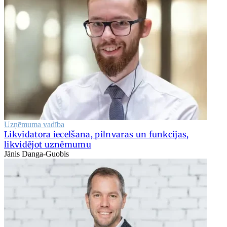
Uzņēmuma vadība
Likvidatora iecelšana, pilnvaras un funkcijas,
likvidējot uzņēmumu
Jānis Danga-Guobis