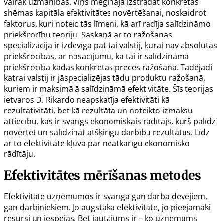
vairāk uzmanības. Viņš mēģināja izstrādāt konkrētas
shēmas kapitāla efektivitātes novērtēšanai, noskaidrot
faktorus, kuri noteic tās līmeni, kā arī radīja salīdzināmo
priekšrocību teoriju. Saskaņā ar to ražošanas
specializācija ir izdevīga pat tai valstij, kurai nav absolūtās
priekšrocības, ar nosacījumu, ka tai ir salīdzināmā
priekšrocība kādas konkrētas preces ražošanā. Tādējādi
katrai valstij ir jāspecializējas tādu produktu ražošanā,
kuriem ir maksimālā salīdzināmā efektivitāte. Šīs teorijas
ietvaros D. Rikardo neapskatīja efektivitāti kā
rezultativitāti, bet kā rezultāta un noteikto izmaksu
attiecību, kas ir svarīgs ekonomiskais rādītājs, kurš palīdz
novērtēt un salīdzināt atšķirīgu darbību rezultātus. Līdz
ar to efektivitāte kļuva par neatkarīgu ekonomisko
rādītāju.
Efektivitātes mērīšanas metodes
Efektivitāte uzņēmumos ir svarīga gan darba devējiem,
gan darbiniekiem. Jo augstāka efektivitāte, jo pieejamāki
resursi un iespējas. Bet jautājums ir – ko uzņēmums