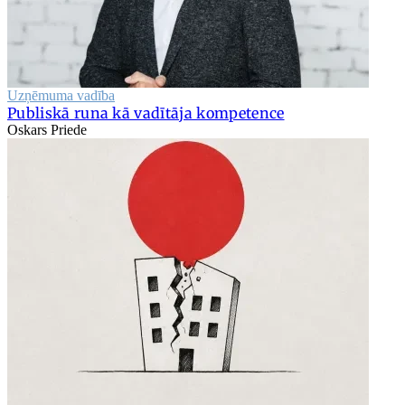
Uzņēmuma vadība
Publiskā runa kā vadītāja kompetence
Oskars Priede