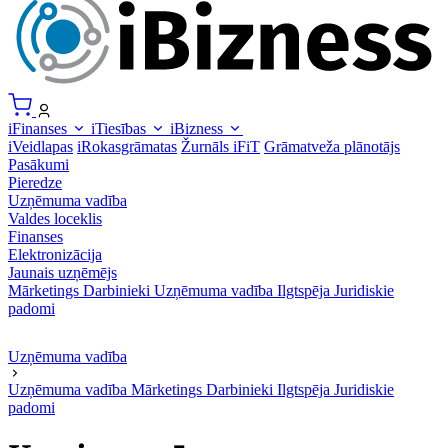
iFinanses
iTiesības
iBizness
iVeidlapas
iRokasgrāmatas
Žurnāls iFiT
Grāmatveža plānotājs
Pasākumi
Pieredze
Uzņēmuma vadība
Valdes loceklis
Finanses
Elektronizācija
Jaunais uzņēmējs
Mārketings
Darbinieki
Uzņēmuma vadība
Ilgtspēja
Juridiskie
padomi
Uzņēmuma vadība
Uzņēmuma vadība
Mārketings
Darbinieki
Ilgtspēja
Juridiskie
padomi