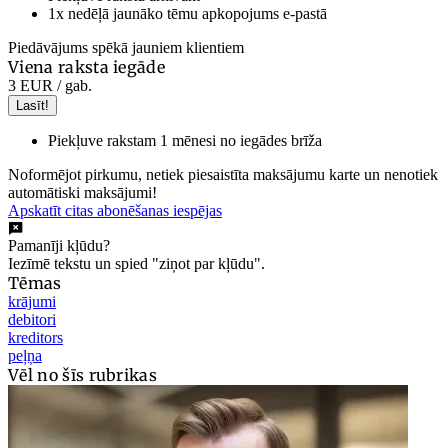
1x nedēļā jaunāko tēmu apkopojums e-pastā
Piedāvājums spēkā jauniem klientiem
Viena raksta iegāde
3 EUR
/ gab.
Lasīt!
Piekļuve rakstam 1 mēnesi no iegādes brīža
Noformējot pirkumu, netiek piesaistīta maksājumu karte un nenotiek
automātiski maksājumi!
Apskatīt citas abonēšanas iespējas
Pamanīji kļūdu?
Iezīmē tekstu un spied "ziņot par kļūdu".
Tēmas
krājumi
debitori
kreditors
peļņa
Vēl no šīs rubrikas