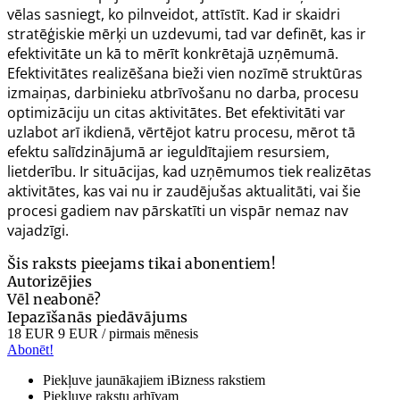
vēlas sasniegt, ko pilnveidot, attīstīt. Kad ir skaidri
stratēģiskie mērķi un uzdevumi, tad var definēt, kas ir
efektivitāte un kā to mērīt konkrētajā uzņēmumā.
Efektivitātes realizēšana bieži vien nozīmē struktūras
izmaiņas, darbinieku atbrīvošanu no darba, procesu
optimizāciju un citas aktivitātes. Bet efektivitāti var
uzlabot arī ikdienā, vērtējot katru procesu, mērot tā
efektu salīdzinājumā ar ieguldītajiem resursiem,
lietderību. Ir situācijas, kad uzņēmumos tiek realizētas
aktivitātes, kas vai nu ir zaudējušas aktualitāti, vai šie
procesi gadiem nav pārskatīti un vispār nemaz nav
vajadzīgi.
Šis raksts pieejams tikai abonentiem!
Autorizējies
Vēl neabonē?
Iepazīšanās piedāvājums
18 EUR
9 EUR
/ pirmais mēnesis
Abonēt!
Piekļuve jaunākajiem iBizness rakstiem
Piekļuve rakstu arhīvam