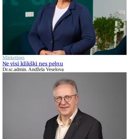
Mārketings
Ne visi klikšķi nes peļņu
Dr.sc.admin. Andžela Veselova