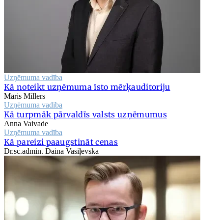
Uzņēmuma vadība
Kā noteikt uzņēmuma īsto mērķauditoriju
Māris Millers
Uzņēmuma vadība
Kā turpmāk pārvaldīs valsts uzņēmumus
Anna Vaivade
Uzņēmuma vadība
Kā pareizi paaugstināt cenas
Dr.sc.admin. Daina Vasiļevska