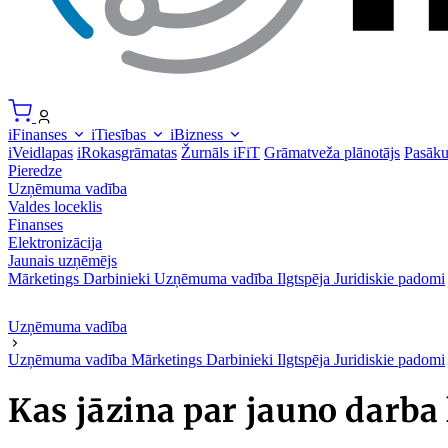
iFinanses
iTiesības
iBizness
iVeidlapas
iRokasgrāmatas
Žurnāls iFiT
Grāmatveža plānotājs
Pasāk
Pieredze
Uzņēmuma vadība
Valdes loceklis
Finanses
Elektronizācija
Jaunais uzņēmējs
Mārketings
Darbinieki
Uzņēmuma vadība
Ilgtspēja
Juridiskie padomi
Uzņēmuma vadība
Uzņēmuma vadība
Mārketings
Darbinieki
Ilgtspēja
Juridiskie padomi
Kas jāzina par jauno darba