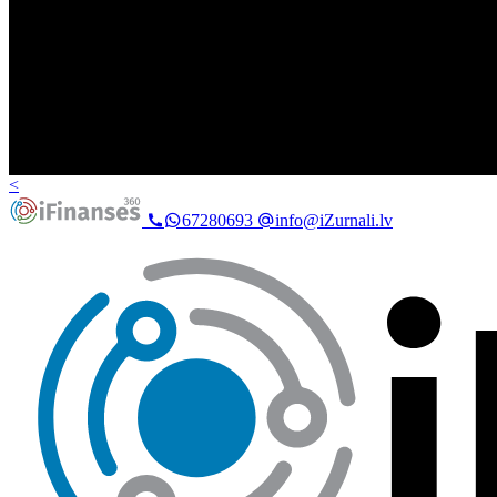
<
67280693
info@iZurnali.lv