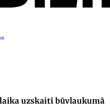
umi
 laika uzskaiti būvlaukumā