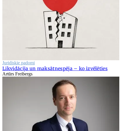
Juridiskie padomi
Likvidācija un maksātnespēja – ko izvēlēties
Artūrs Freibergs