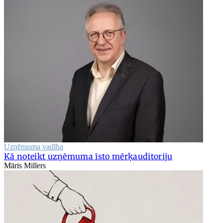
Uzņēmuma vadība
Kā noteikt uzņēmuma īsto mērķauditoriju
Māris Millers