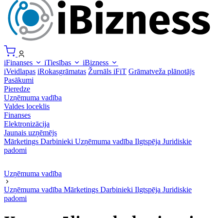
iFinanses
iTiesības
iBizness
iVeidlapas
iRokasgrāmatas
Žurnāls iFiT
Grāmatveža plānotājs
Pasākumi
Pieredze
Uzņēmuma vadība
Valdes loceklis
Finanses
Elektronizācija
Jaunais uzņēmējs
Mārketings
Darbinieki
Uzņēmuma vadība
Ilgtspēja
Juridiskie
padomi
Uzņēmuma vadība
Uzņēmuma vadība
Mārketings
Darbinieki
Ilgtspēja
Juridiskie
padomi