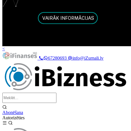
<
67280693
info@iZurnali.lv
Abonēšana
Autorizēties