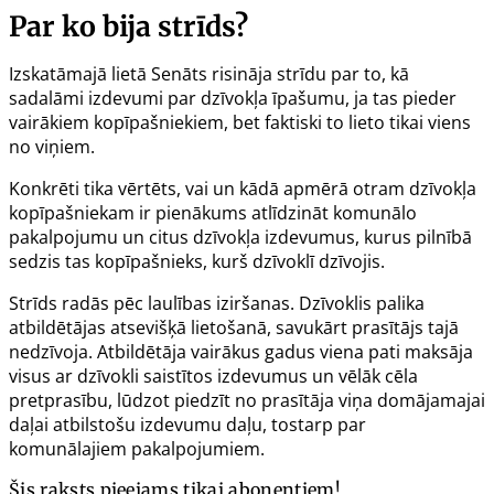
Par ko bija strīds?
Izskatāmajā lietā Senāts risināja strīdu par to, kā
sadalāmi izdevumi par dzīvokļa īpašumu, ja tas pieder
vairākiem kopīpašniekiem, bet faktiski to lieto tikai viens
no viņiem.
Konkrēti tika vērtēts, vai un kādā apmērā otram dzīvokļa
kopīpašniekam ir pienākums atlīdzināt komunālo
pakalpojumu un citus dzīvokļa izdevumus, kurus pilnībā
sedzis tas kopīpašnieks, kurš dzīvoklī dzīvojis.
Strīds radās pēc laulības iziršanas. Dzīvoklis palika
atbildētājas atsevišķā lietošanā, savukārt prasītājs tajā
nedzīvoja. Atbildētāja vairākus gadus viena pati maksāja
visus ar dzīvokli saistītos izdevumus un vēlāk cēla
pretprasību, lūdzot piedzīt no prasītāja viņa domājamajai
daļai atbilstošu izdevumu daļu, tostarp par
komunālajiem pakalpojumiem.
Šis raksts pieejams tikai abonentiem!