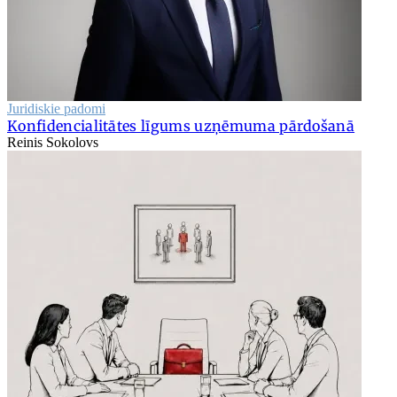
Juridiskie padomi
Konfidencialitātes līgums uzņēmuma pārdošanā
Reinis Sokolovs