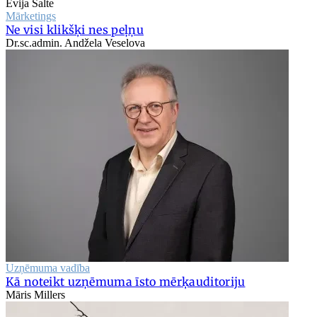
Evija Šalte
Mārketings
Ne visi klikšķi nes peļņu
Dr.sc.admin. Andžela Veselova
Uzņēmuma vadība
Kā noteikt uzņēmuma īsto mērķauditoriju
Māris Millers