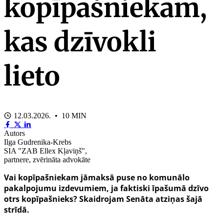
kopīpašniekam,
kas dzīvokli
lieto
12.03.2026. • 10 MIN
Autors
Ilga Gudrenika-Krebs
SIA "ZAB Ellex Kļaviņš",
partnere, zvērināta advokāte
Vai kopīpašniekam jāmaksā puse no komunālo
pakalpojumu izdevumiem, ja faktiski īpašumā dzīvo
otrs kopīpašnieks? Skaidrojam Senāta atziņas šajā
strīdā.