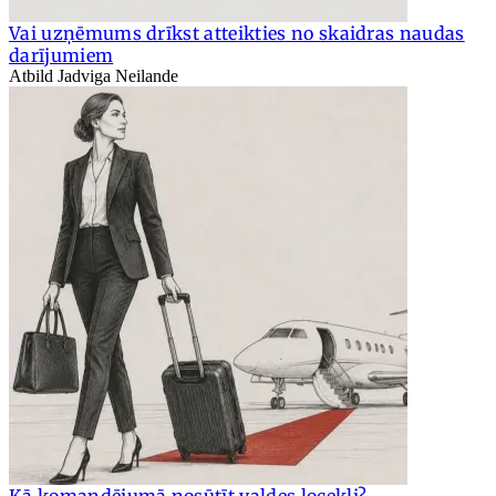
Vai uzņēmums drīkst atteikties no skaidras naudas
darījumiem
Atbild Jadviga Neilande
Kā komandējumā nosūtīt valdes locekli?