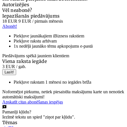
Autorizējies
Vēl neabonē?
Iepazīšanās piedāvājums
18 EUR
9 EUR
/ pirmais mēnesis
Abonēt!
Piekļuve jaunākajiem iBizness rakstiem
Piekļuve rakstu arhīvam
1x nedēļā jaunāko tēmu apkopojums e-pastā
Piedāvājums spēkā jauniem klientiem
Viena raksta iegāde
3 EUR
/ gab.
Lasīt!
Piekļuve rakstam 1 mēnesi no iegādes brīža
Noformējot pirkumu, netiek piesaistīta maksājumu karte un nenotiek
automātiski maksājumi!
Apskatīt citas abonēšanas iespējas
Pamanīji kļūdu?
Iezīmē tekstu un spied "ziņot par kļūdu".
Tēmas