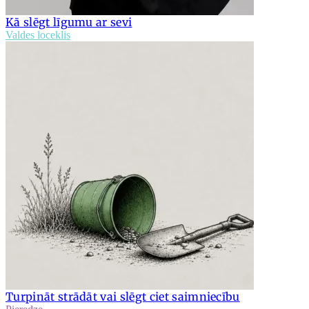
Kā slēgt līgumu ar sevi
Valdes loceklis
Turpināt strādāt vai slēgt ciet saimniecību