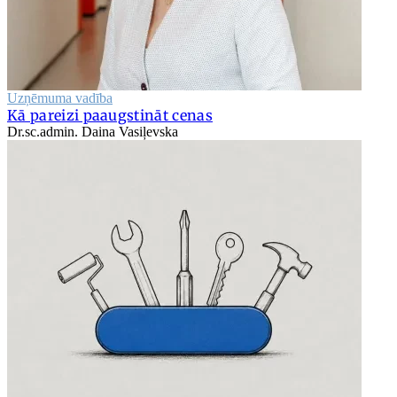
Uzņēmuma vadība
Kā pareizi paaugstināt cenas
Dr.sc.admin. Daina Vasiļevska