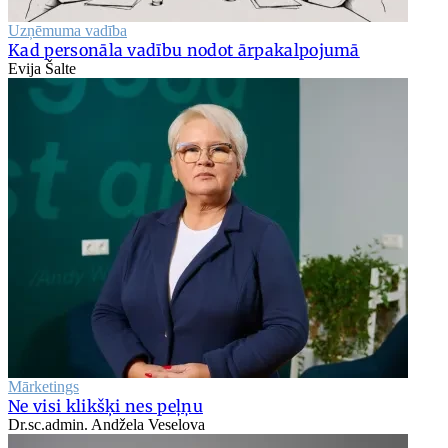
Uzņēmuma vadība
Kad personāla vadību nodot ārpakalpojumā
Evija Šalte
Mārketings
Ne visi klikšķi nes peļņu
Dr.sc.admin. Andžela Veselova