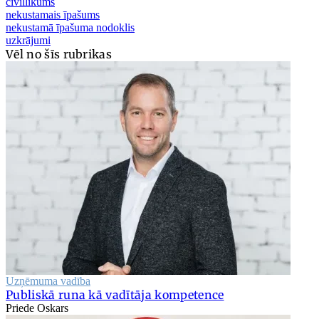
civillikums
nekustamais īpašums
nekustamā īpašuma nodoklis
uzkrājumi
Vēl no šīs rubrikas
Uzņēmuma vadība
Publiskā runa kā vadītāja kompetence
Priede Oskars