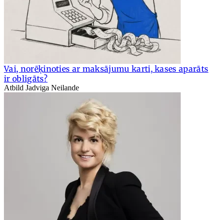
Vai, norēķinoties ar maksājumu karti, kases aparāts
ir obligāts?
Atbild Jadviga Neilande