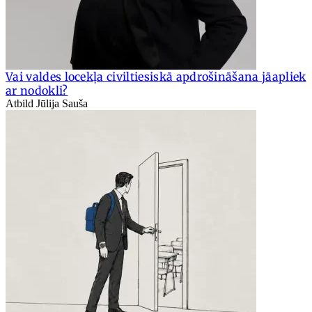
Vai valdes locekļa civiltiesiskā apdrošināšana jāapliek
ar nodokli?
Atbild Jūlija Sauša