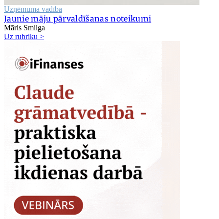
Uzņēmuma vadība
Jaunie māju pārvaldīšanas noteikumi
Māris Smilga
Uz rubriku >