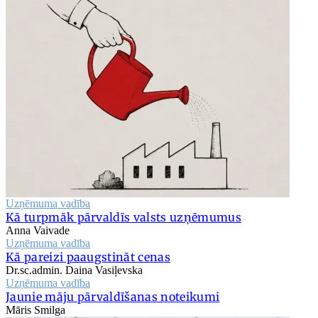
Uzņēmuma vadība
Kā turpmāk pārvaldīs valsts uzņēmumus
Anna Vaivade
Uzņēmuma vadība
Kā pareizi paaugstināt cenas
Dr.sc.admin. Daina Vasiļevska
Uzņēmuma vadība
Jaunie māju pārvaldīšanas noteikumi
Māris Smilga