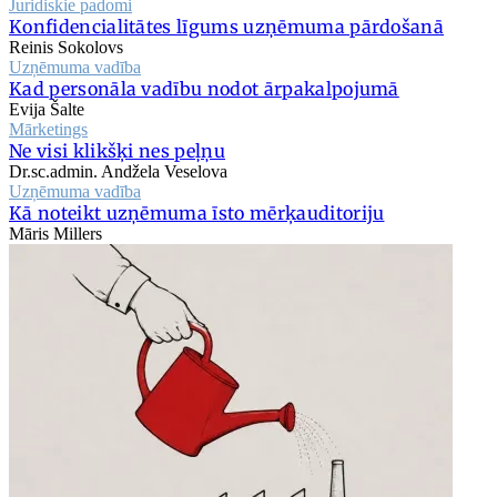
Juridiskie padomi
Konfidencialitātes līgums uzņēmuma pārdošanā
Reinis Sokolovs
Uzņēmuma vadība
Kad personāla vadību nodot ārpakalpojumā
Evija Šalte
Mārketings
Ne visi klikšķi nes peļņu
Dr.sc.admin. Andžela Veselova
Uzņēmuma vadība
Kā noteikt uzņēmuma īsto mērķauditoriju
Māris Millers