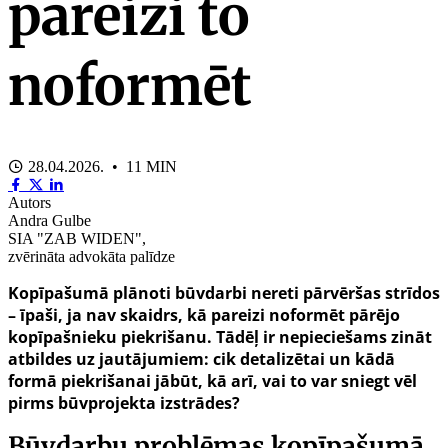
pareizi to
noformēt
28.04.2026. • 11 MIN
Autors
Andra Gulbe
SIA "ZAB WIDEN",
zvērināta advokāta palīdze
Kopīpašumā plānoti būvdarbi nereti pārvēršas strīdos
– īpaši, ja nav skaidrs, kā pareizi noformēt pārējo
kopīpašnieku piekrišanu. Tādēļ ir nepieciešams zināt
atbildes uz jautājumiem: cik detalizētai un kādā
formā piekrišanai jābūt, kā arī, vai to var sniegt vēl
pirms būvprojekta izstrādes?
Būvdarbu problēmas kopīpašumā