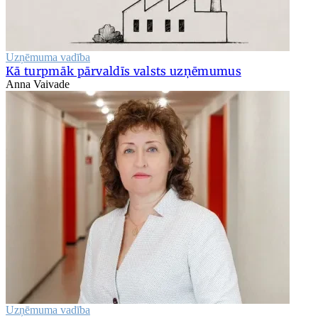
Uzņēmuma vadība
Kā turpmāk pārvaldīs valsts uzņēmumus
Anna Vaivade
Uzņēmuma vadība