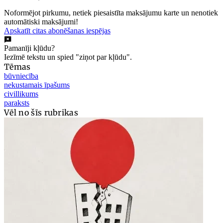
Noformējot pirkumu, netiek piesaistīta maksājumu karte un nenotiek
automātiski maksājumi!
Apskatīt citas abonēšanas iespējas
Pamanīji kļūdu?
Iezīmē tekstu un spied "ziņot par kļūdu".
Tēmas
būvniecība
nekustamais īpašums
civillikums
paraksts
Vēl no šīs rubrikas