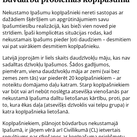
Nekustamo īpašumu kopīpašnieki nereti sastopas ar
dažādiem šķēršļiem un apgrūtinājumiem savu
īpašumtiesību realizācijā, kas bieži vien noved pie
strīdiem. Īpaši komplicētas situācijas rodas, kad
nekustamais īpašums pieder ļoti daudziem – desmitiem
vai pat vairākiem desmitiem kopīpašnieku.
Latvijā joprojām ir liels skaits daudzīvokļu māju, kas nav
sadalītas dzīvokļu īpašumos. Šādos gadījumos,
piemēram, viena daudzīvokļu māja ar zemi (vai bez
zemes zem tās) var piederēt 20 kopīpašniekiem – ar
noteiktu domājamo daļu katram. Starp kopīpašniekiem
var būt vai arī nebūt noslēgta atsevišķa vienošanās par
nekustamā īpašuma dalītu lietošanas kārtību, proti, par
to, kura ēkas daļa (atsevišķs dzīvoklis vai telpu grupa) ir
katra kopīpašnieka lietošanā.
Kopīpašniekiem, plānojot būvdarbus nekustamajā
īpašumā, ir jāņem vērā arī Civillikumā (CL) ietvertais
regulējums par rīkošanos ar kopīpašuma priekšmetu.