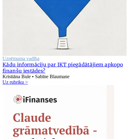
Uzņēmuma vadība
Kādu informāciju par IKT piegādātājiem apkopo
finanšu iestādes?
Kristiāna Bule • Sabīne Blaumane
Uz rubriku >