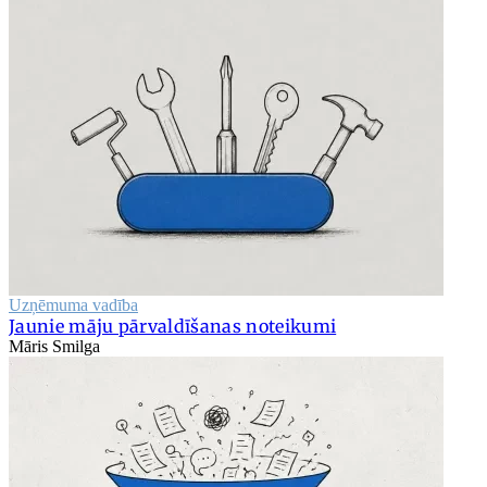
Uzņēmuma vadība
Jaunie māju pārvaldīšanas noteikumi
Māris Smilga