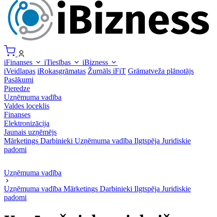
iFinanses
iTiesības
iBizness
iVeidlapas
iRokasgrāmatas
Žurnāls iFiT
Grāmatveža plānotājs
Pasākumi
Pieredze
Uzņēmuma vadība
Valdes loceklis
Finanses
Elektronizācija
Jaunais uzņēmējs
Mārketings
Darbinieki
Uzņēmuma vadība
Ilgtspēja
Juridiskie
padomi
Uzņēmuma vadība
Uzņēmuma vadība
Mārketings
Darbinieki
Ilgtspēja
Juridiskie
padomi