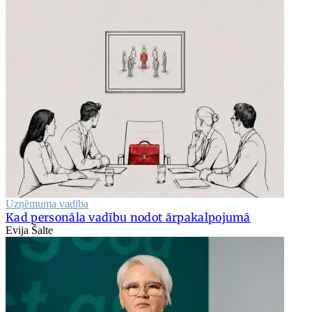
Uzņēmuma vadība
Kad personāla vadību nodot ārpakalpojumā
Evija Šalte