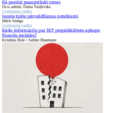
Kā pareizi paaugstināt cenas
Dr.sc.admin. Daina Vasiļevska
Uzņēmuma vadība
Jaunie māju pārvaldīšanas noteikumi
Māris Smilga
Uzņēmuma vadība
Kādu informāciju par IKT piegādātājiem apkopo
finanšu iestādes?
Kristiāna Bule • Sabīne Blaumane