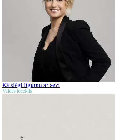
Kā slēgt līgumu ar sevi
Valdes loceklis