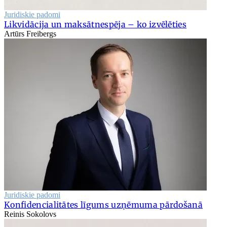
Juridiskie padomi
Likvidācija un maksātnespēja – ko izvēlēties
Artūrs Freibergs
Juridiskie padomi
Konfidencialitātes līgums uzņēmuma pārdošanā
Reinis Sokolovs