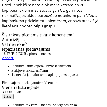
Proti, iepriekš minētajā piemērā katram no 20
kopīpašniekiem ir saistošas gan CL, gan citos
normatīvajos aktos paredzētie noteikumi par rīcību ar
kopīpašuma priekšmetu, piemēram, ar savā atsevišķā
lietošanā nodoto telpu grupu.
Šis raksts pieejams tikai abonentiem!
Autorizējies
Vēl neabonē?
Iepazīšanās piedāvājums
18 EUR
9 EUR
/ pirmais mēnesis
Abonēt!
Piekļuve jaunākajiem iBizness rakstiem
Piekļuve rakstu arhīvam
1x nedēļā jaunāko tēmu apkopojums e-pastā
Piedāvājums spēkā jauniem klientiem
Viena raksta iegāde
3 EUR
/ gab.
Lasīt!
Piekļuve rakstam 1 mēnesi no iegādes brīža