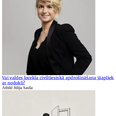
Vai valdes locekļa civiltiesiskā apdrošināšana jāapliek
ar nodokli?
Atbild Jūlija Sauša