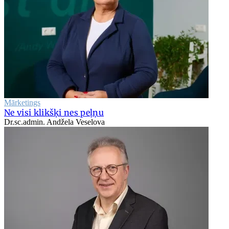
Mārketings
Ne visi klikšķi nes peļņu
Dr.sc.admin. Andžela Veselova