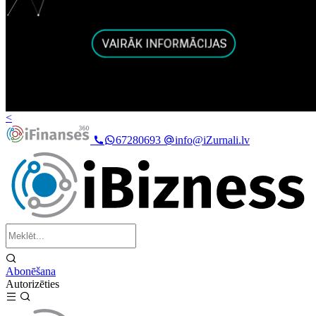
<
67280693
info@iZurnali.lv
Abonēšana
Autorizēties