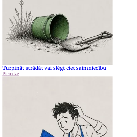
Turpināt strādāt vai slēgt ciet saimniecību
Pieredze