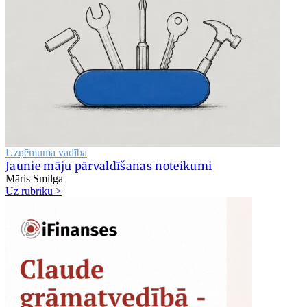
Uzņēmuma vadība
Jaunie māju pārvaldīšanas noteikumi
Māris Smilga
Uz rubriku >