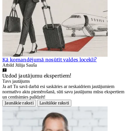
Kā komandējumā nosūtīt valdes locekli?
Atbild Jūlija Sauša
Uzdod jautājumu ekspertiem!
Tavs jautājums
Ja arī Tu savā darbā esi saskāries ar neskaidriem jautājumiem
normatīvo aktu piemērošanā, sūti savu jautājumu mūsu ekspertiem
un centīsimies palīdzēt!
Jaunākie raksti
Lasītākie raksti