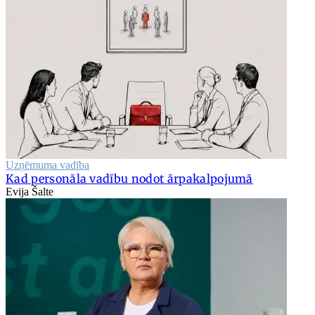
Uzņēmuma vadība
Kad personāla vadību nodot ārpakalpojumā
Evija Šalte