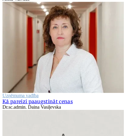
Uzņēmuma vadība
Kā pareizi paaugstināt cenas
Dr.sc.admin. Daina Vasiļevska