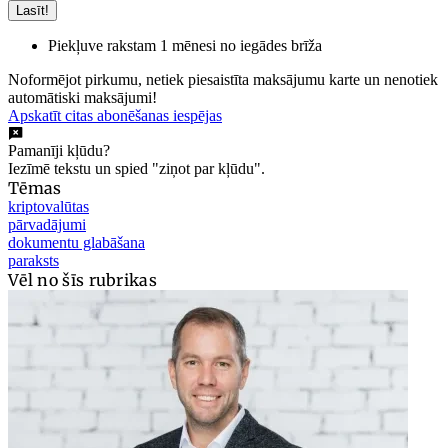
Lasīt!
Piekļuve rakstam 1 mēnesi no iegādes brīža
Noformējot pirkumu, netiek piesaistīta maksājumu karte un nenotiek
automātiski maksājumi!
Apskatīt citas abonēšanas iespējas
Pamanīji kļūdu?
Iezīmē tekstu un spied "ziņot par kļūdu".
Tēmas
kriptovalūtas
pārvadājumi
dokumentu glabāšana
paraksts
Vēl no šīs rubrikas