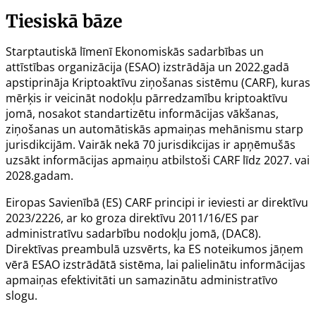
Tiesiskā bāze
Starptautiskā līmenī Ekonomiskās sadarbības un
attīstības organizācija (ESAO) izstrādāja un 2022.gadā
apstiprināja Kriptoaktīvu ziņošanas sistēmu (CARF), kuras
mērķis ir veicināt nodokļu pārredzamību kriptoaktīvu
jomā, nosakot standartizētu informācijas vākšanas,
ziņošanas un automātiskās apmaiņas mehānismu starp
jurisdikcijām. Vairāk nekā 70 jurisdikcijas ir apņēmušās
uzsākt informācijas apmaiņu atbilstoši CARF līdz 2027. vai
2028.gadam.
Eiropas Savienībā (ES) CARF principi ir ieviesti ar
direktīvu
2023/2226
, ar ko groza direktīvu 2011/16/ES par
administratīvu sadarbību nodokļu jomā, (DAC8).
Direktīvas preambulā uzsvērts, ka ES noteikumos jāņem
vērā ESAO izstrādātā sistēma, lai palielinātu informācijas
apmaiņas efektivitāti un samazinātu administratīvo
slogu.