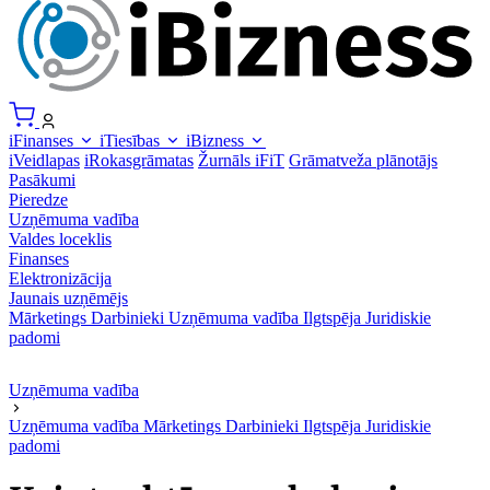
iFinanses
iTiesības
iBizness
iVeidlapas
iRokasgrāmatas
Žurnāls iFiT
Grāmatveža plānotājs
Pasākumi
Pieredze
Uzņēmuma vadība
Valdes loceklis
Finanses
Elektronizācija
Jaunais uzņēmējs
Mārketings
Darbinieki
Uzņēmuma vadība
Ilgtspēja
Juridiskie
padomi
Uzņēmuma vadība
Uzņēmuma vadība
Mārketings
Darbinieki
Ilgtspēja
Juridiskie
padomi