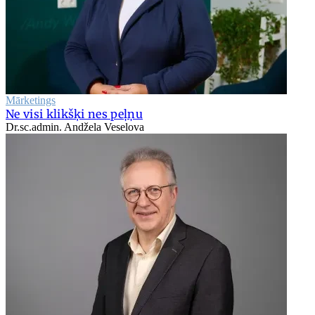
Mārketings
Ne visi klikšķi nes peļņu
Dr.sc.admin. Andžela Veselova