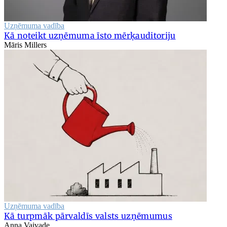
Uzņēmuma vadība
Kā noteikt uzņēmuma īsto mērķauditoriju
Māris Millers
Uzņēmuma vadība
Kā turpmāk pārvaldīs valsts uzņēmumus
Anna Vaivade