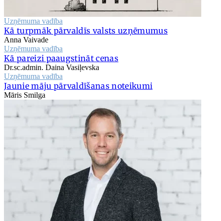
Uzņēmuma vadība
Kā turpmāk pārvaldīs valsts uzņēmumus
Anna Vaivade
Uzņēmuma vadība
Kā pareizi paaugstināt cenas
Dr.sc.admin. Daina Vasiļevska
Uzņēmuma vadība
Jaunie māju pārvaldīšanas noteikumi
Māris Smilga