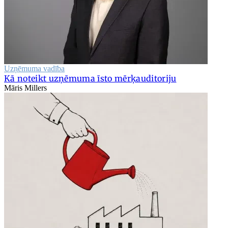
Uzņēmuma vadība
Kā noteikt uzņēmuma īsto mērķauditoriju
Māris Millers