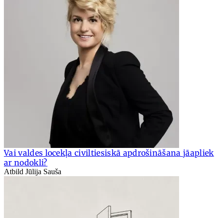
Vai valdes locekļa civiltiesiskā apdrošināšana jāapliek
ar nodokli?
Atbild Jūlija Sauša