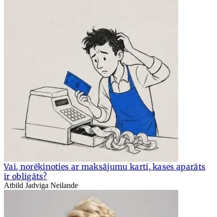
Vai, norēķinoties ar maksājumu karti, kases aparāts
ir obligāts?
Atbild Jadviga Neilande