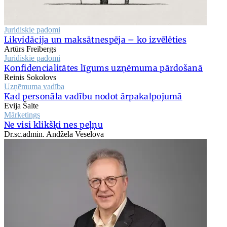
Juridiskie padomi
Likvidācija un maksātnespēja – ko izvēlēties
Artūrs Freibergs
Juridiskie padomi
Konfidencialitātes līgums uzņēmuma pārdošanā
Reinis Sokolovs
Uzņēmuma vadība
Kad personāla vadību nodot ārpakalpojumā
Evija Šalte
Mārketings
Ne visi klikšķi nes peļņu
Dr.sc.admin. Andžela Veselova