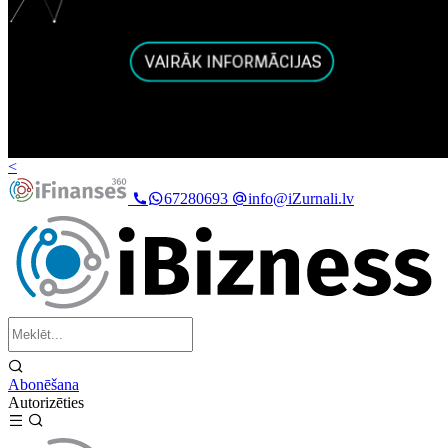
<
67280693
info@iZurnali.lv
Abonēšana
Autorizēties