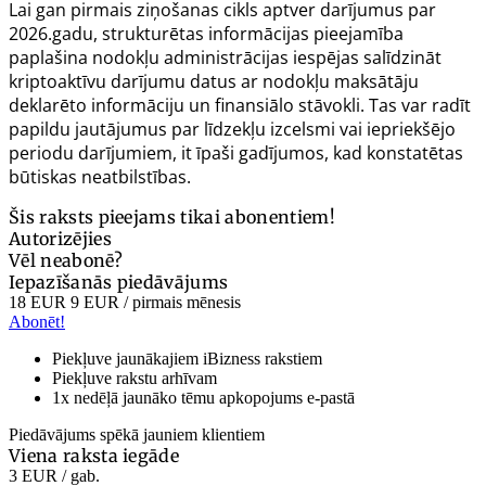
Lai gan pirmais ziņošanas cikls aptver darījumus par
2026.gadu, strukturētas informācijas pieejamība
paplašina nodokļu administrācijas iespējas salīdzināt
kriptoaktīvu darījumu datus ar nodokļu maksātāju
deklarēto informāciju un finansiālo stāvokli. Tas var radīt
papildu jautājumus par līdzekļu izcelsmi vai iepriekšējo
periodu darījumiem, it īpaši gadījumos, kad konstatētas
būtiskas neatbilstības.
Šis raksts pieejams tikai abonentiem!
Autorizējies
Vēl neabonē?
Iepazīšanās piedāvājums
18 EUR
9 EUR
/ pirmais mēnesis
Abonēt!
Piekļuve jaunākajiem iBizness rakstiem
Piekļuve rakstu arhīvam
1x nedēļā jaunāko tēmu apkopojums e-pastā
Piedāvājums spēkā jauniem klientiem
Viena raksta iegāde
3 EUR
/ gab.