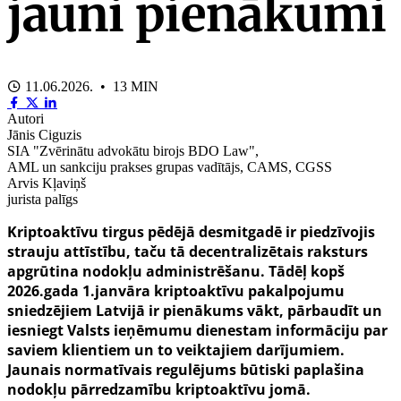
jauni pienākumi
11.06.2026. • 13 MIN
Autori
Jānis Ciguzis
SIA "Zvērinātu advokātu birojs BDO Law",
AML un sankciju prakses grupas vadītājs, CAMS, CGSS
Arvis Kļaviņš
jurista palīgs
Kriptoaktīvu tirgus pēdējā desmitgadē ir piedzīvojis
strauju attīstību, taču tā decentralizētais raksturs
apgrūtina nodokļu administrēšanu. Tādēļ kopš
2026.gada 1.janvāra kriptoaktīvu pakalpojumu
sniedzējiem Latvijā ir pienākums vākt, pārbaudīt un
iesniegt Valsts ieņēmumu dienestam informāciju par
saviem klientiem un to veiktajiem darījumiem.
Jaunais normatīvais regulējums būtiski paplašina
nodokļu pārredzamību kriptoaktīvu jomā.