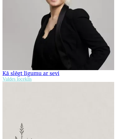
Kā slēgt līgumu ar sevi
Valdes loceklis