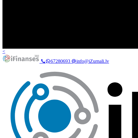
<
67280693
info@iZurnali.lv