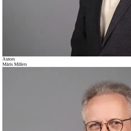
Autors
Māris Millers