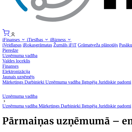
iFinanses
iTiesības
iBizness
iVeidlapas
iRokasgrāmatas
Žurnāls iFiT
Grāmatveža plānotājs
Pasāk
Pieredze
Uzņēmuma vadība
Valdes loceklis
Finanses
Elektronizācija
Jaunais uzņēmējs
Mārketings
Darbinieki
Uzņēmuma vadība
Ilgtspēja
Juridiskie padomi
Uzņēmuma vadība
Uzņēmuma vadība
Mārketings
Darbinieki
Ilgtspēja
Juridiskie padomi
Pārmaiņas uzņēmumā – emo