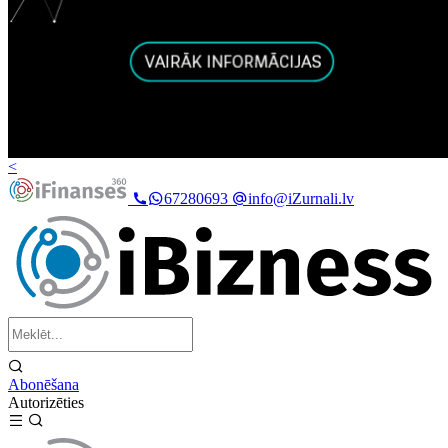
<
67280693
info@iZurnali.lv
Abonēšana
Autorizēties