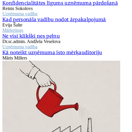
Konfidencialitātes līgums uzņēmuma pārdošanā
Reinis Sokolovs
Uzņēmuma vadība
Kad personāla vadību nodot ārpakalpojumā
Evija Šalte
Mārketings
Ne visi klikšķi nes peļņu
Dr.sc.admin. Andžela Veselova
Uzņēmuma vadība
Kā noteikt uzņēmuma īsto mērķauditoriju
Māris Millers