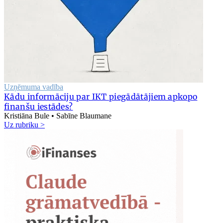
Uzņēmuma vadība
Kādu informāciju par IKT piegādātājiem apkopo
finanšu iestādes?
Kristiāna Bule • Sabīne Blaumane
Uz rubriku >