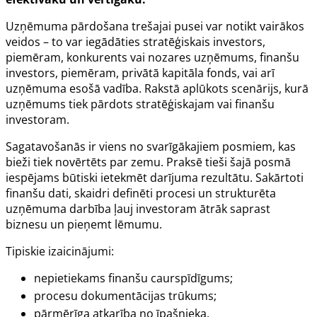
Uzņēmuma pārdošana trešajai pusei var notikt vairākos
veidos – to var iegādāties stratēģiskais investors,
piemēram, konkurents vai nozares uzņēmums, finanšu
investors, piemēram, privātā kapitāla fonds, vai arī
uzņēmuma esošā vadība. Rakstā aplūkots scenārijs, kurā
uzņēmums tiek pārdots stratēģiskajam vai finanšu
investoram.
Sagatavošanās ir viens no svarīgākajiem posmiem, kas
bieži tiek novērtēts par zemu. Praksē tieši šajā posmā
iespējams būtiski ietekmēt darījuma rezultātu. Sakārtoti
finanšu dati, skaidri definēti procesi un strukturēta
uzņēmuma darbība ļauj investoram ātrāk saprast
biznesu un pieņemt lēmumu.
Tipiskie izaicinājumi:
nepietiekams finanšu caurspīdīgums;
procesu dokumentācijas trūkums;
pārmērīga atkarība no īpašnieka.