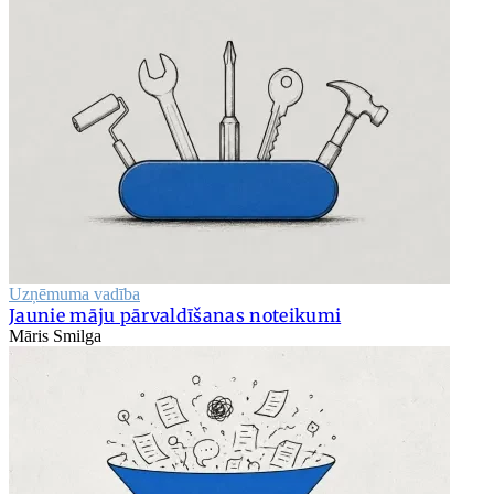
Uzņēmuma vadība
Jaunie māju pārvaldīšanas noteikumi
Māris Smilga