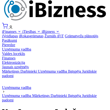
iFinanses
iTiesības
iBizness
iVeidlapas
iRokasgrāmatas
Žurnāls iFiT
Grāmatveža plānotājs
Pasākumi
Pieredze
Uzņēmuma vadība
Valdes loceklis
Finanses
Elektronizācija
Jaunais uzņēmējs
Mārketings
Darbinieki
Uzņēmuma vadība
Ilgtspēja
Juridiskie
padomi
Uzņēmuma vadība
Uzņēmuma vadība
Mārketings
Darbinieki
Ilgtspēja
Juridiskie
padomi