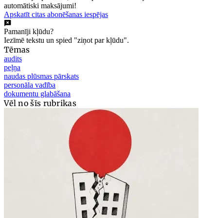
automātiski maksājumi!
Apskatīt citas abonēšanas iespējas
Pamanīji kļūdu?
Iezīmē tekstu un spied "ziņot par kļūdu".
Tēmas
audits
peļņa
naudas plūsmas pārskats
personāla vadība
dokumentu glabāšana
Vēl no šīs rubrikas