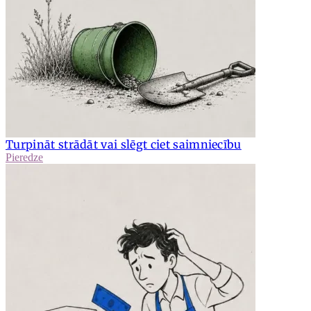
Turpināt strādāt vai slēgt ciet saimniecību
Pieredze