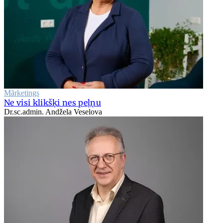
Mārketings
Ne visi klikšķi nes peļņu
Dr.sc.admin. Andžela Veselova