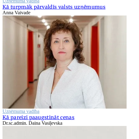
Uzņēmuma vadība
Kā turpmāk pārvaldīs valsts uzņēmumus
Anna Vaivade
Uzņēmuma vadība
Kā pareizi paaugstināt cenas
Dr.sc.admin. Daina Vasiļevska