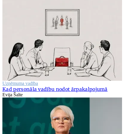
Uzņēmuma vadība
Kad personāla vadību nodot ārpakalpojumā
Evija Šalte