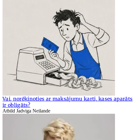
Vai, norēķinoties ar maksājumu karti, kases aparāts
ir obligāts?
Atbild Jadviga Neilande