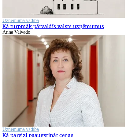
Uzņēmuma vadība
Kā turpmāk pārvaldīs valsts uzņēmumus
Anna Vaivade
Uzņēmuma vadība
Kā pareizi paaugstināt cenas