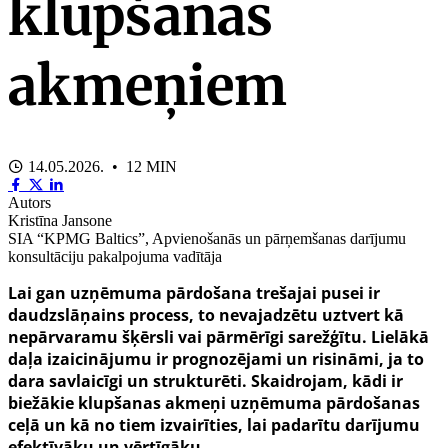
klupšanas
akmeņiem
14.05.2026. • 12 MIN
Autors
Kristīna Jansone
SIA “KPMG Baltics”, Apvienošanās un pārņemšanas darījumu
konsultāciju pakalpojuma vadītāja
Lai gan uzņēmuma pārdošana trešajai pusei ir
daudzslāņains process, to nevajadzētu uztvert kā
nepārvaramu šķērsli vai pārmērīgi sarežģītu. Lielākā
daļa izaicinājumu ir prognozējami un risināmi, ja to
dara savlaicīgi un strukturēti. Skaidrojam, kādi ir
biežākie klupšanas akmeņi uzņēmuma pārdošanas
ceļā un kā no tiem izvairīties, lai padarītu darījumu
efektīvāku un vērtīgāku.