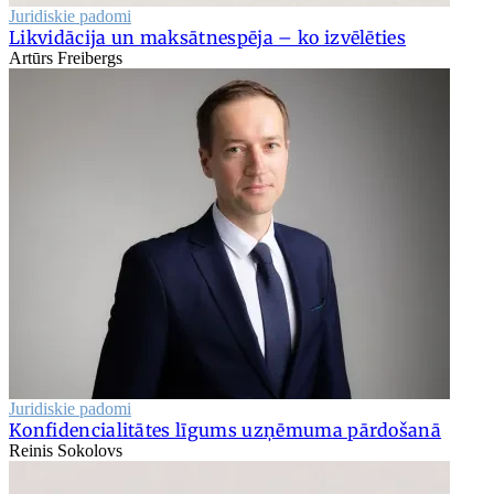
Juridiskie padomi
Likvidācija un maksātnespēja – ko izvēlēties
Artūrs Freibergs
Juridiskie padomi
Konfidencialitātes līgums uzņēmuma pārdošanā
Reinis Sokolovs