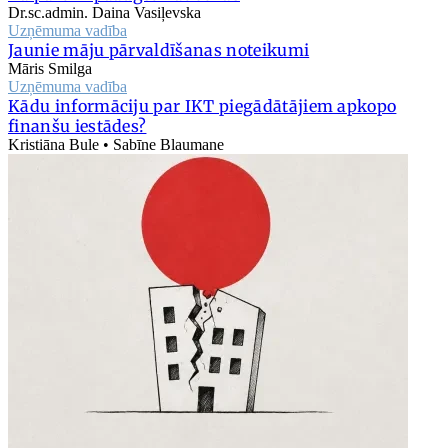
Dr.sc.admin. Daina Vasiļevska
Uzņēmuma vadība
Jaunie māju pārvaldīšanas noteikumi
Māris Smilga
Uzņēmuma vadība
Kādu informāciju par IKT piegādātājiem apkopo
finanšu iestādes?
Kristiāna Bule • Sabīne Blaumane