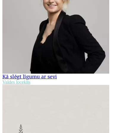
Kā slēgt līgumu ar sevi
Valdes loceklis