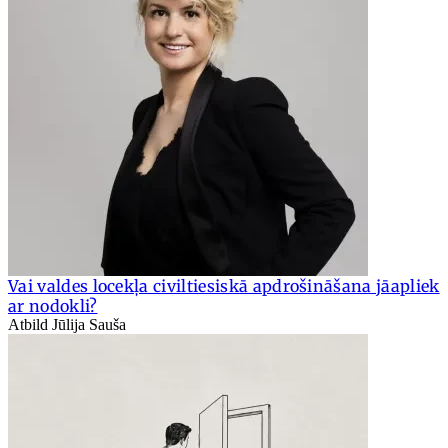
Vai valdes locekļa civiltiesiskā apdrošināšana jāapliek
ar nodokli?
Atbild Jūlija Sauša