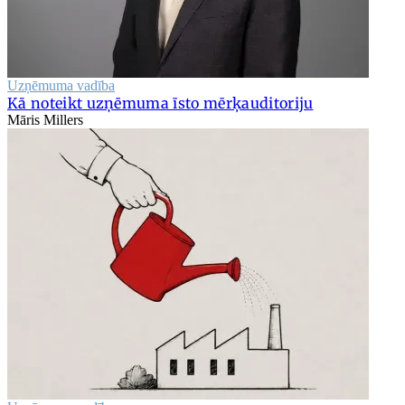
Uzņēmuma vadība
Kā noteikt uzņēmuma īsto mērķauditoriju
Māris Millers