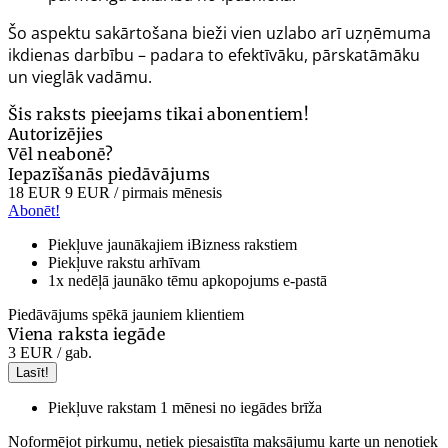
Šo aspektu sakārtošana bieži vien uzlabo arī uzņēmuma
ikdienas darbību – padara to efektīvāku, pārskatāmāku
un vieglāk vadāmu.
Šis raksts pieejams tikai abonentiem!
Autorizējies
Vēl neabonē?
Iepazīšanās piedāvājums
18 EUR
9 EUR
/ pirmais mēnesis
Abonēt!
Piekļuve jaunākajiem iBizness rakstiem
Piekļuve rakstu arhīvam
1x nedēļā jaunāko tēmu apkopojums e-pastā
Piedāvājums spēkā jauniem klientiem
Viena raksta iegāde
3 EUR
/ gab.
Lasīt!
Piekļuve rakstam 1 mēnesi no iegādes brīža
Noformējot pirkumu, netiek piesaistīta maksājumu karte un nenotiek