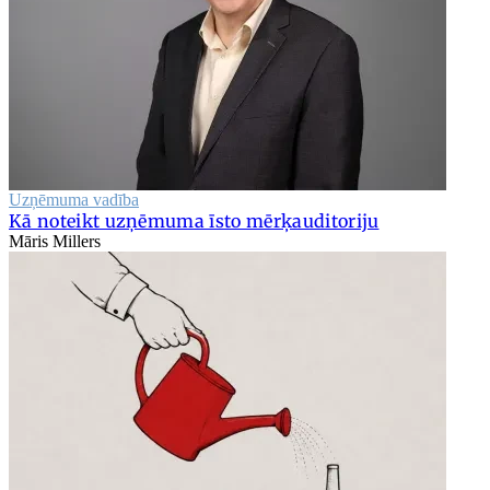
Uzņēmuma vadība
Kā noteikt uzņēmuma īsto mērķauditoriju
Māris Millers