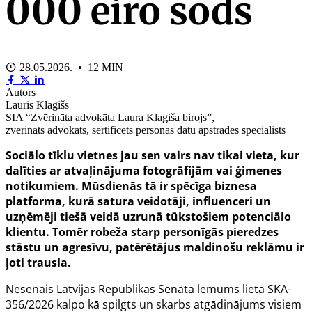
000 eiro sods
28.05.2026. • 12 MIN
Autors
Lauris Klagišs
SIA “Zvērināta advokāta Laura Klagiša birojs”,
zvērināts advokāts, sertificēts personas datu apstrādes speciālists
Sociālo tīklu vietnes jau sen vairs nav tikai vieta, kur
dalīties ar atvaļinājuma fotogrāfijām vai ģimenes
notikumiem. Mūsdienās tā ir spēcīga biznesa
platforma, kurā satura veidotāji, influenceri un
uzņēmēji tiešā veidā uzrunā tūkstošiem potenciālo
klientu. Tomēr robeža starp personīgās pieredzes
stāstu un agresīvu, patērētājus maldinošu reklāmu ir
ļoti trausla.
Nesenais Latvijas Republikas Senāta lēmums lietā SKA-
356/2026 kalpo kā spilgts un skarbs atgādinājums visiem