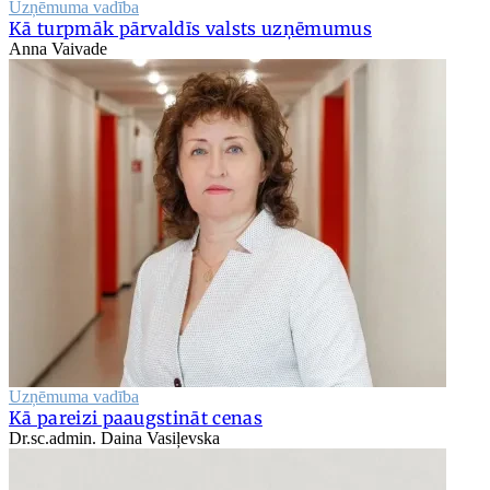
Uzņēmuma vadība
Kā turpmāk pārvaldīs valsts uzņēmumus
Anna Vaivade
Uzņēmuma vadība
Kā pareizi paaugstināt cenas
Dr.sc.admin. Daina Vasiļevska