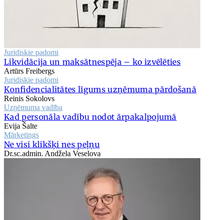
Juridiskie padomi
Likvidācija un maksātnespēja – ko izvēlēties
Artūrs Freibergs
Juridiskie padomi
Konfidencialitātes līgums uzņēmuma pārdošanā
Reinis Sokolovs
Uzņēmuma vadība
Kad personāla vadību nodot ārpakalpojumā
Evija Šalte
Mārketings
Ne visi klikšķi nes peļņu
Dr.sc.admin. Andžela Veselova