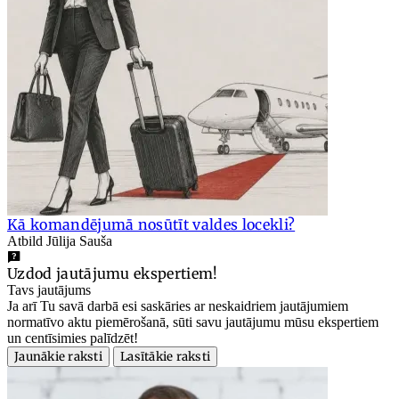
Kā komandējumā nosūtīt valdes locekli?
Atbild Jūlija Sauša
Uzdod jautājumu ekspertiem!
Tavs jautājums
Ja arī Tu savā darbā esi saskāries ar neskaidriem jautājumiem
normatīvo aktu piemērošanā, sūti savu jautājumu mūsu ekspertiem
un centīsimies palīdzēt!
Jaunākie raksti
Lasītākie raksti