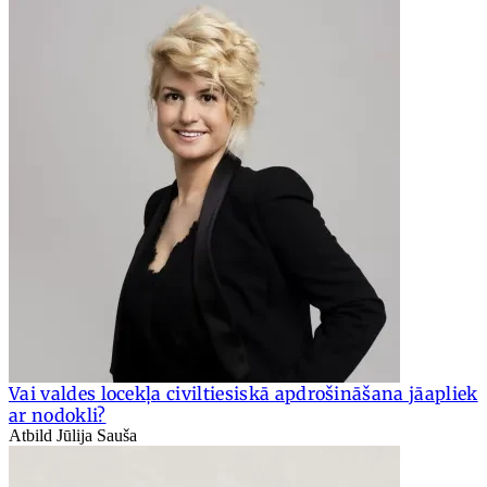
Vai valdes locekļa civiltiesiskā apdrošināšana jāapliek
ar nodokli?
Atbild Jūlija Sauša