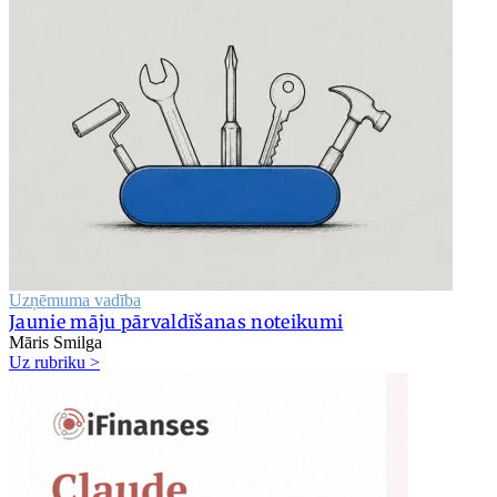
Uzņēmuma vadība
Jaunie māju pārvaldīšanas noteikumi
Māris Smilga
Uz rubriku >