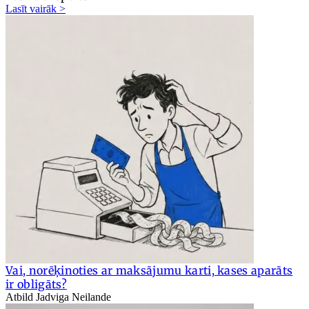
Lasīt vairāk >
Vai, norēķinoties ar maksājumu karti, kases aparāts
ir obligāts?
Atbild Jadviga Neilande