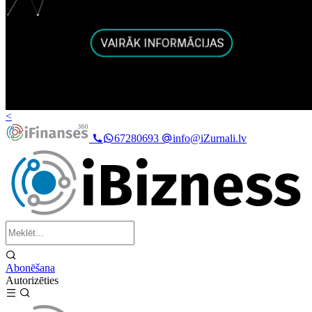
<
67280693
info@iZurnali.lv
Abonēšana
Autorizēties