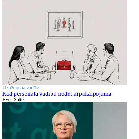
Uzņēmuma vadība
Kad personāla vadību nodot ārpakalpojumā
Evija Šalte