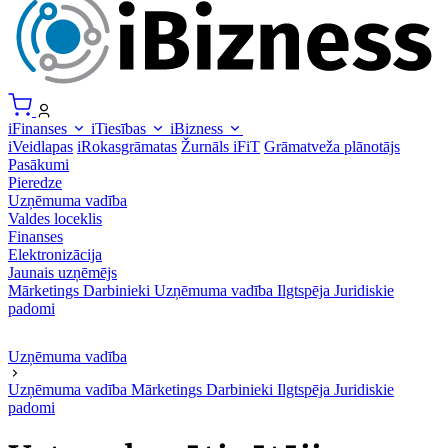
iFinanses
iTiesības
iBizness
iVeidlapas
iRokasgrāmatas
Žurnāls iFiT
Grāmatveža plānotājs
Pasākumi
Pieredze
Uzņēmuma vadība
Valdes loceklis
Finanses
Elektronizācija
Jaunais uzņēmējs
Mārketings
Darbinieki
Uzņēmuma vadība
Ilgtspēja
Juridiskie
padomi
Uzņēmuma vadība
Uzņēmuma vadība
Mārketings
Darbinieki
Ilgtspēja
Juridiskie
padomi