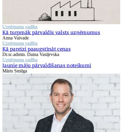
Uzņēmuma vadība
Kā turpmāk pārvaldīs valsts uzņēmumus
Anna Vaivade
Uzņēmuma vadība
Kā pareizi paaugstināt cenas
Dr.sc.admin. Daina Vasiļevska
Uzņēmuma vadība
Jaunie māju pārvaldīšanas noteikumi
Māris Smilga