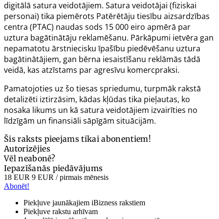
digitālā satura veidotājiem. Satura veidotājai (fiziskai
personai) tika piemērots Patērētāju tiesību aizsardzības
centra (PTAC) naudas sods 15 000 eiro apmērā par
uztura bagātinātāju reklamēšanu. Pārkāpumi ietvēra gan
nepamatotu ārstniecisku īpašību piedēvēšanu uztura
bagātinātājiem, gan bērna iesaistīšanu reklāmās tādā
veidā, kas atzīstams par agresīvu komercpraksi.
Pamatojoties uz šo tiesas spriedumu, turpmāk rakstā
detalizēti iztirzāsim, kādas kļūdas tika pieļautas, ko
nosaka likums un kā satura veidotājiem izvairīties no
līdzīgām un finansiāli sāpīgām situācijām.
Šis raksts pieejams tikai abonentiem!
Autorizējies
Vēl neabonē?
Iepazīšanās piedāvājums
18 EUR
9 EUR
/ pirmais mēnesis
Abonēt!
Piekļuve jaunākajiem iBizness rakstiem
Piekļuve rakstu arhīvam