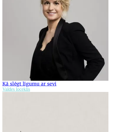
Kā slēgt līgumu ar sevi
Valdes loceklis