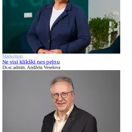
Mārketings
Ne visi klikšķi nes peļņu
Dr.sc.admin. Andžela Veselova