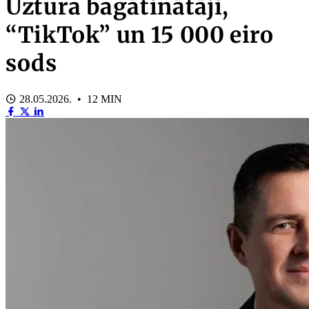
Uztura bagātinātāji,
“TikTok” un 15 000 eiro
sods
28.05.2026. • 12 MIN