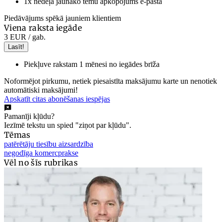
1x nedēļā jaunāko tēmu apkopojums e-pastā
Piedāvājums spēkā jauniem klientiem
Viena raksta iegāde
3 EUR
/ gab.
Lasīt!
Piekļuve rakstam 1 mēnesi no iegādes brīža
Noformējot pirkumu, netiek piesaistīta maksājumu karte un nenotiek
automātiski maksājumi!
Apskatīt citas abonēšanas iespējas
Pamanīji kļūdu?
Iezīmē tekstu un spied "ziņot par kļūdu".
Tēmas
patērētāju tiesību aizsardzība
negodīga komercprakse
Vēl no šīs rubrikas