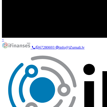
<
67280693
info@iZurnali.lv