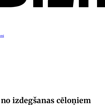
umi
 no izdegšanas cēloņiem