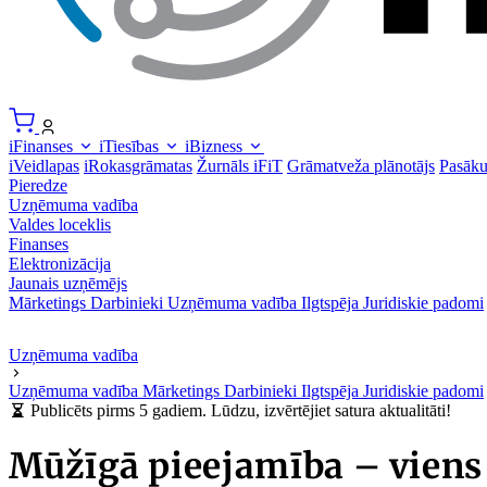
iFinanses
iTiesības
iBizness
iVeidlapas
iRokasgrāmatas
Žurnāls iFiT
Grāmatveža plānotājs
Pasāk
Pieredze
Uzņēmuma vadība
Valdes loceklis
Finanses
Elektronizācija
Jaunais uzņēmējs
Mārketings
Darbinieki
Uzņēmuma vadība
Ilgtspēja
Juridiskie padomi
Uzņēmuma vadība
Uzņēmuma vadība
Mārketings
Darbinieki
Ilgtspēja
Juridiskie padomi
Publicēts pirms 5 gadiem. Lūdzu, izvērtējiet satura aktualitāti!
Mūžīgā pieejamība – viens