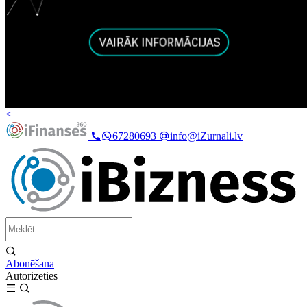
<
67280693
info@iZurnali.lv
Abonēšana
Autorizēties