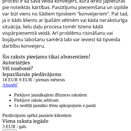
procesi ir kā sava veida konveijers, kurā ikreiz jāpieturas
pie noteiktās kārtības. Pasūtījumu pieņemšana un izpilde
var būt viens no šādiem tipiskiem "konveijeriem". Pat tad,
ja ir kāds klients ar īpašām vēlmēm vai kāda neraksturīga
situācija, lielu daļu procesa tomēr īsteno kādā
vispārpieņemtā veidā. Arī problēmu risināšanu vai
bojājumu labošanu samērā labi var ieviest kā tipveida
darbību konveijeru.
Šis raksts pieejams tikai abonentiem!
Autorizējies
Vēl neabonē?
Iepazīšanās piedāvājums
18 EUR
9 EUR
/ pirmais mēnesis
Abonēt!
Piekļuve jaunākajiem iBizness rakstiem
Piekļuve rakstu arhīvam
1x nedēļā jaunāko tēmu apkopojums e-pastā
Piedāvājums spēkā jauniem klientiem
Viena raksta iegāde
3 EUR
/ gab.