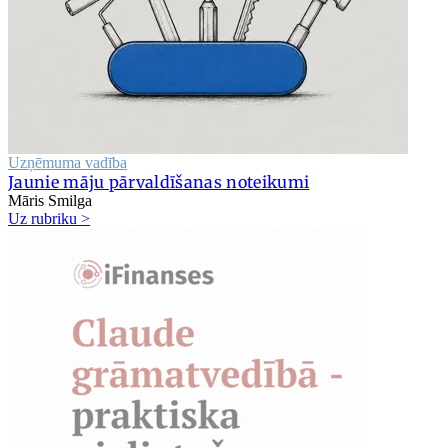
Uzņēmuma vadība
Jaunie māju pārvaldīšanas noteikumi
Māris Smilga
Uz rubriku >