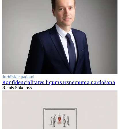
Juridiskie padomi
Konfidencialitātes līgums uzņēmuma pārdošanā
Reinis Sokolovs