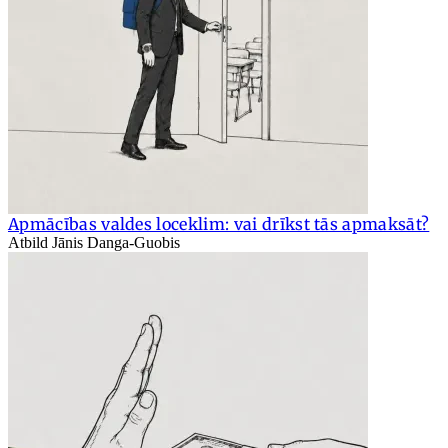
Apmācības valdes loceklim: vai drīkst tās apmaksāt?
Atbild Jānis Danga-Guobis