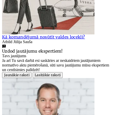
Kā komandējumā nosūtīt valdes locekli?
Atbild Jūlija Sauša
Uzdod jautājumu ekspertiem!
Tavs jautājums
Ja arī Tu savā darbā esi saskāries ar neskaidriem jautājumiem
normatīvo aktu piemērošanā, sūti savu jautājumu mūsu ekspertiem
un centīsimies palīdzēt!
Jaunākie raksti
Lasītākie raksti