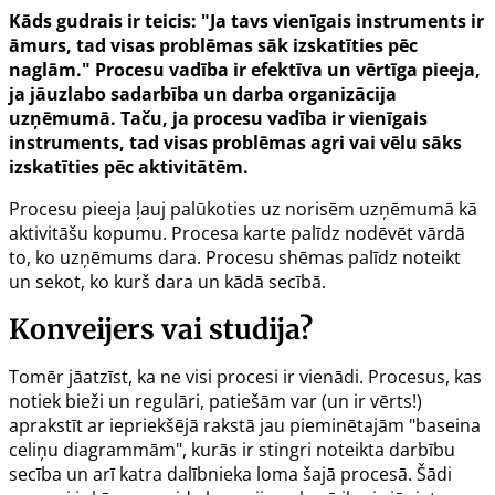
Kāds gudrais ir teicis: "Ja tavs vienīgais instruments ir
āmurs, tad visas problēmas sāk izskatīties pēc
naglām." Procesu vadība ir efektīva un vērtīga pieeja,
ja jāuzlabo sadarbība un darba organizācija
uzņēmumā. Taču, ja procesu vadība ir vienīgais
instruments, tad visas problēmas agri vai vēlu sāks
izskatīties pēc aktivitātēm.
Procesu pieeja ļauj palūkoties uz norisēm uzņēmumā kā
aktivitāšu kopumu. Procesa karte palīdz nodēvēt vārdā
to, ko uzņēmums
dara. Procesu shēmas palīdz noteikt
un sekot, ko kurš dara un kādā secībā.
Konveijers vai studija?
Tomēr jāatzīst, ka ne visi procesi ir vienādi. Procesus, kas
notiek bieži un regulāri, patiešām var (un ir vērts!)
aprakstīt ar iepriekšējā rakstā jau pieminētajām "baseina
celiņu diagrammām", kurās ir stingri noteikta darbību
secība un arī katra dalībnieka loma šajā procesā. Šādi