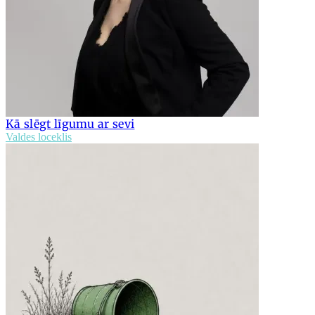
Kā slēgt līgumu ar sevi
Valdes loceklis