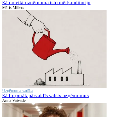
Kā noteikt uzņēmuma īsto mērķauditoriju
Māris Millers
Uzņēmuma vadība
Kā turpmāk pārvaldīs valsts uzņēmumus
Anna Vaivade