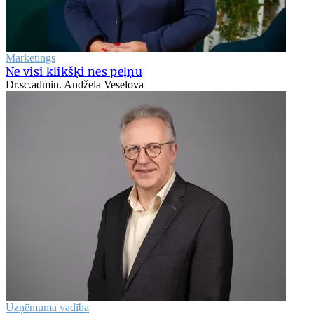
Mārketings
Ne visi klikšķi nes peļņu
Dr.sc.admin. Andžela Veselova
Uzņēmuma vadība