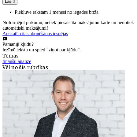
Lasīt!
Piekļuve rakstam 1 mēnesi no iegādes brīža
Noformējot pirkumu, netiek piesaistīta maksājumu karte un nenotiek
automātiski maksājumi!
Apskatīt citas abonēšanas iespējas
Pamanīji kļūdu?
Iezīmē tekstu un spied "ziņot par kļūdu".
Tēmas
finanšu analīze
Vēl no šīs rubrikas