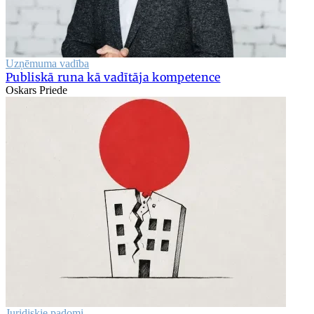
Uzņēmuma vadība
Publiskā runa kā vadītāja kompetence
Oskars Priede
Juridiskie padomi