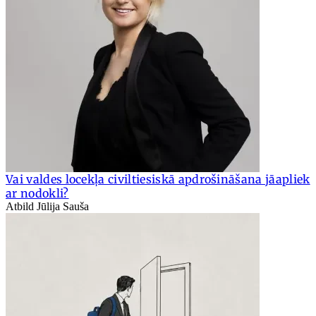
Vai valdes locekļa civiltiesiskā apdrošināšana jāapliek
ar nodokli?
Atbild Jūlija Sauša