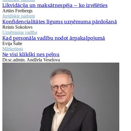
Likvidācija un maksātnespēja – ko izvēlēties
Artūrs Freibergs
Juridiskie padomi
Konfidencialitātes līgums uzņēmuma pārdošanā
Reinis Sokolovs
Uzņēmuma vadība
Kad personāla vadību nodot ārpakalpojumā
Evija Šalte
Mārketings
Ne visi klikšķi nes peļņu
Dr.sc.admin. Andžela Veselova