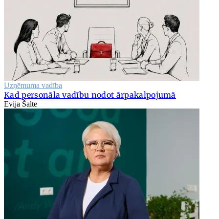
Uzņēmuma vadība
Kad personāla vadību nodot ārpakalpojumā
Evija Šalte