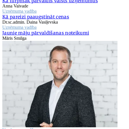
Kā turpmāk pārvaldīs valsts uzņēmumus
Anna Vaivade
Uzņēmuma vadība
Kā pareizi paaugstināt cenas
Dr.sc.admin. Daina Vasiļevska
Uzņēmuma vadība
Jaunie māju pārvaldīšanas noteikumi
Māris Smilga