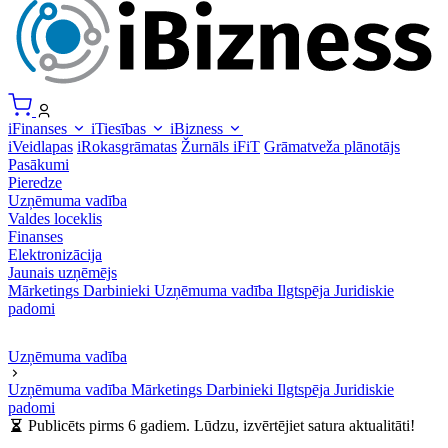
iFinanses
iTiesības
iBizness
iVeidlapas
iRokasgrāmatas
Žurnāls iFiT
Grāmatveža plānotājs
Pasākumi
Pieredze
Uzņēmuma vadība
Valdes loceklis
Finanses
Elektronizācija
Jaunais uzņēmējs
Mārketings
Darbinieki
Uzņēmuma vadība
Ilgtspēja
Juridiskie
padomi
Uzņēmuma vadība
Uzņēmuma vadība
Mārketings
Darbinieki
Ilgtspēja
Juridiskie
padomi
Publicēts pirms 6 gadiem. Lūdzu, izvērtējiet satura aktualitāti!