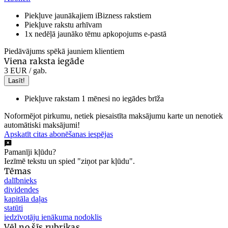
Piekļuve jaunākajiem iBizness rakstiem
Piekļuve rakstu arhīvam
1x nedēļā jaunāko tēmu apkopojums e-pastā
Piedāvājums spēkā jauniem klientiem
Viena raksta iegāde
3 EUR
/ gab.
Lasīt!
Piekļuve rakstam 1 mēnesi no iegādes brīža
Noformējot pirkumu, netiek piesaistīta maksājumu karte un nenotiek
automātiski maksājumi!
Apskatīt citas abonēšanas iespējas
Pamanīji kļūdu?
Iezīmē tekstu un spied "ziņot par kļūdu".
Tēmas
dalībnieks
dividendes
kapitāla daļas
statūti
iedzīvotāju ienākuma nodoklis
Vēl no šīs rubrikas