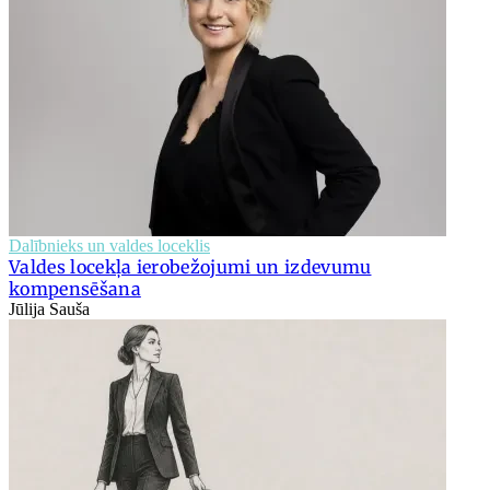
Dalībnieks un valdes loceklis
Valdes locekļa ierobežojumi un izdevumu
kompensēšana
Jūlija Sauša