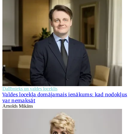
Dalībnieks un valdes loceklis
Valdes locekļa domājamais ienākums: kad nodokļus
var nemaksāt
Arnolds Mikāns