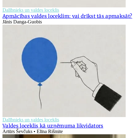
Dalībnieks un valdes loceklis
Apmācības valdes loceklim: vai drīkst tās apmaksāt?
Jānis Danga-Guobis
Dalībnieks un valdes loceklis
Valdes loceklis kā uzņēmuma likvidators
Artūrs Ševčuks • Elīna Rišmite