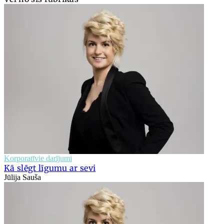
Korporatīvie darījumi
Kā slēgt līgumu ar sevi
Jūlija Sauša