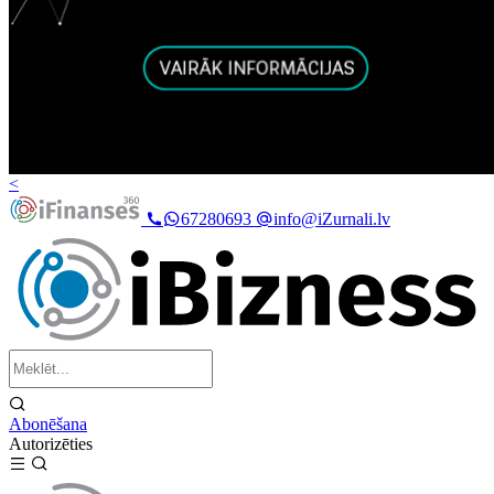
<
67280693
info@iZurnali.lv
Abonēšana
Autorizēties