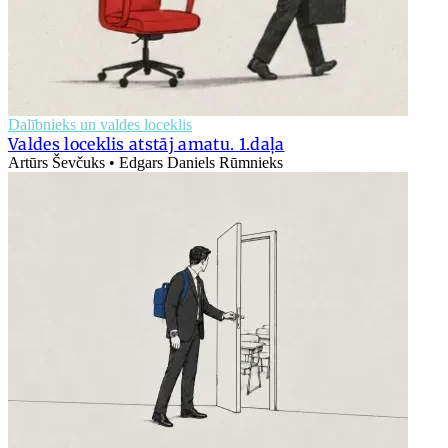
Dalībnieks un valdes loceklis
Valdes loceklis atstāj amatu. 1.daļa
Artūrs Ševčuks • Edgars Daniels Rūmnieks