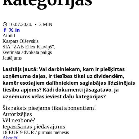
10.07.2024. • 3 MIN
Atbild
Kaspars Oļševskis
SIA “ZAB Ellex Kļaviņš”,
zvērināta advokāta palīgs
Jautājums
Lasītājs jautā: Vai darbiniekam, kam ir piešķirtas
uzņēmuma daļas, ir tiesības tikai uz dividendēm,
kamēr esošajiem dalībniekiem saglabājas līdzšinējais
tiesību apjoms? Kādi dokumenti jāsagatavo, ja
uzņēmums vēlas ieviest daļu kategorijas?
Šis raksts pieejams tikai abonentiem!
Autorizējies
Vēl neabonē?
Iepazīšanās piedāvājums
18 EUR
9 EUR
/ pirmais mēnesis
Abonēt!