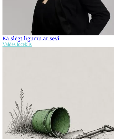
Kā slēgt līgumu ar sevi
Valdes loceklis