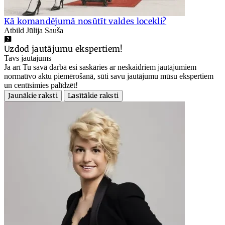
Kā komandējumā nosūtīt valdes locekli?
Atbild Jūlija Sauša
Uzdod jautājumu ekspertiem!
Tavs jautājums
Ja arī Tu savā darbā esi saskāries ar neskaidriem jautājumiem
normatīvo aktu piemērošanā, sūti savu jautājumu mūsu ekspertiem
un centīsimies palīdzēt!
Jaunākie raksti
Lasītākie raksti