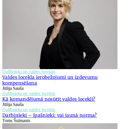
Dalībnieks un valdes loceklis
Valdes locekļa ierobežojumi un izdevumu
kompensēšana
Jūlija Sauša
Dalībnieks un valdes loceklis
Kā komandējumā nosūtīt valdes locekli?
Jūlija Sauša
Dalībnieks un valdes loceklis
Darbinieki – īpašnieki: vai jaunā norma?
Toms Šulmanis