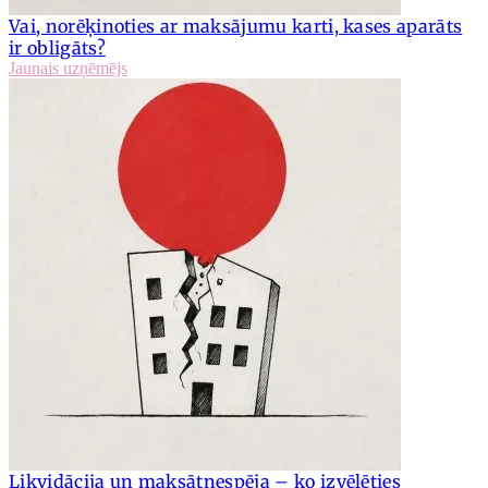
Vai, norēķinoties ar maksājumu karti, kases aparāts
ir obligāts?
Jaunais uzņēmējs
Likvidācija un maksātnespēja – ko izvēlēties