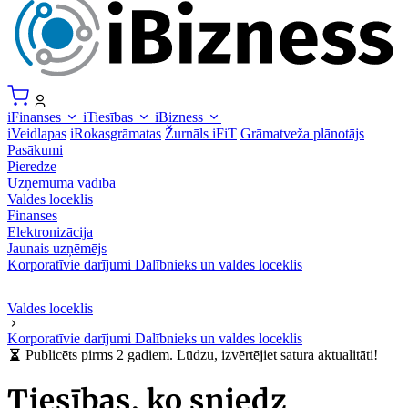
iFinanses
iTiesības
iBizness
iVeidlapas
iRokasgrāmatas
Žurnāls iFiT
Grāmatveža plānotājs
Pasākumi
Pieredze
Uzņēmuma vadība
Valdes loceklis
Finanses
Elektronizācija
Jaunais uzņēmējs
Korporatīvie darījumi
Dalībnieks un valdes loceklis
Valdes loceklis
Korporatīvie darījumi
Dalībnieks un valdes loceklis
Publicēts pirms 2 gadiem. Lūdzu, izvērtējiet satura aktualitāti!
Tiesības, ko sniedz