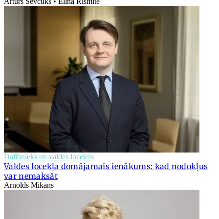
Artūrs Ševčuks • Elīna Rišmite
Dalībnieks un valdes loceklis
Valdes locekļa domājamais ienākums: kad nodokļus
var nemaksāt
Arnolds Mikāns