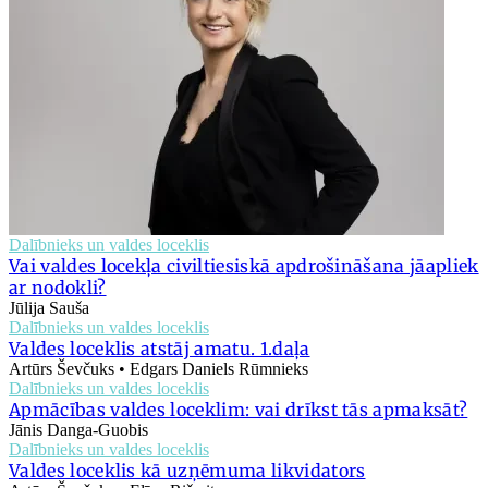
Dalībnieks un valdes loceklis
Vai valdes locekļa civiltiesiskā apdrošināšana jāapliek
ar nodokli?
Jūlija Sauša
Dalībnieks un valdes loceklis
Valdes loceklis atstāj amatu. 1.daļa
Artūrs Ševčuks • Edgars Daniels Rūmnieks
Dalībnieks un valdes loceklis
Apmācības valdes loceklim: vai drīkst tās apmaksāt?
Jānis Danga-Guobis
Dalībnieks un valdes loceklis
Valdes loceklis kā uzņēmuma likvidators