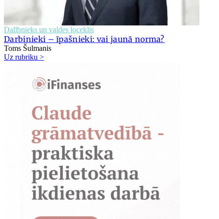
Dalībnieks un valdes loceklis
Darbinieki – īpašnieki: vai jaunā norma?
Toms Šulmanis
Uz rubriku >