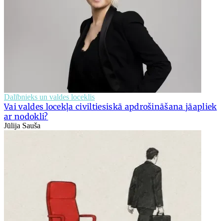
Dalībnieks un valdes loceklis
Vai valdes locekļa civiltiesiskā apdrošināšana jāapliek
ar nodokli?
Jūlija Sauša