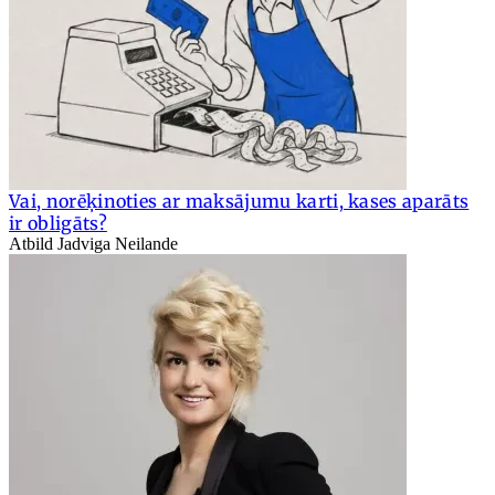
Vai, norēķinoties ar maksājumu karti, kases aparāts
ir obligāts?
Atbild Jadviga Neilande