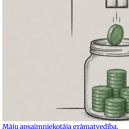
Māju apsaimniekotāja grāmatvedība,