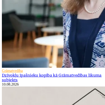
Grāmatvedība
Dzīvokļu īpašnieku kopība kā Grāmatvedības likuma
subjekts
10.08.2026