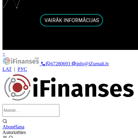
<
67280693
info@iZurnali.lv
LAT
|
РУС
Abonēšana
Autorizēties