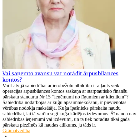
Vai saņemto avansu var norādīt ārpusbilances
kontos?
Vai Latvijā sabiedrībai ar ierobežotu atbildību ir atļauts veikt
operācijas ārpusbilances kontos saskaņā ar starptautisko finanšu
pārskatu standartu Nr.15 “Ieņēmumi no līgumiem ar klientiem”?
Sabiedrība nodarbojas ar kuģu apsaimniekošanu, ir pievienotās
vērtības nodokļa maksātāja. Kuģa īpašnieks pārskaita naudu
sabiedrībai, lai tā varētu segt kuģa kārtējos izdevumus. Šī nauda nav
sabiedrības ieņēmumi vai izdevumi, un tā tiek norādīta tikai gada
pārskata piezīmēs kā naudas atlikums, ja tāds ir.
Grāmatvedība
•