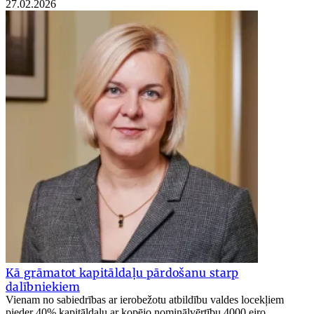
27.02.2026
Kā grāmatot kapitāldaļu pārdošanu starp
dalībniekiem
Vienam no sabiedrības ar ierobežotu atbildību valdes locekļiem
pieder 40% kapitāldaļu ar kopējo nominālvērtību 4000 eiro.