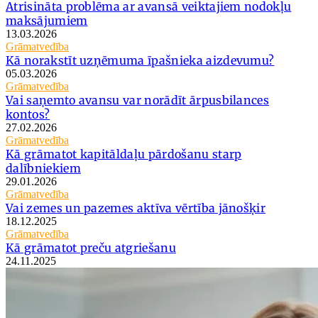
Atrisināta problēma ar avansā veiktajiem nodokļu
maksājumiem
13.03.2026
Grāmatvedība
Kā norakstīt uzņēmuma īpašnieka aizdevumu?
05.03.2026
Grāmatvedība
Vai saņemto avansu var norādīt ārpusbilances
kontos?
27.02.2026
Grāmatvedība
Kā grāmatot kapitāldaļu pārdošanu starp
dalībniekiem
29.01.2026
Grāmatvedība
Vai zemes un pazemes aktīva vērtība jānošķir
18.12.2025
Grāmatvedība
Kā grāmatot preču atgriešanu
24.11.2025