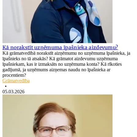
Kā norakstīt uzņēmuma īpašnieka aizdevumu?
Kā grāmatvedībā norakstīt aizņēmumu no uzņēmuma īpašnieka, ja
īpašnieks no tā atsakās? Kā grāmatot aizdevumu uzņēmuma
īpašniekam, kas ir izmaksāts no uzņēmuma konta? Kā rīkoties
gadījumā, ja uzņēmums aizņemas naudu no īpašnieka ar
procentiem?
Grāmatvedība
•
05.03.2026