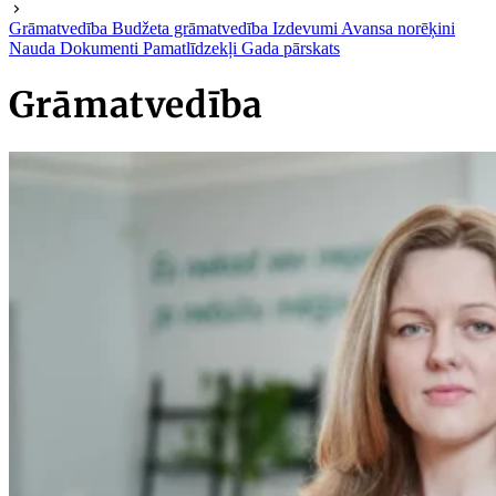
Grāmatvedība
Budžeta grāmatvedība
Izdevumi
Avansa norēķini
Nauda
Dokumenti
Pamatlīdzekļi
Gada pārskats
Grāmatvedība