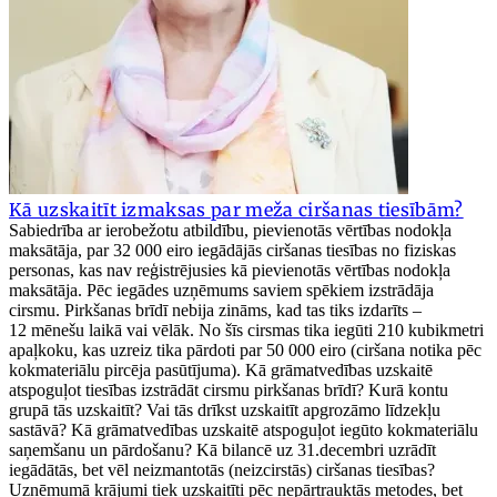
Kā uzskaitīt izmaksas par meža ciršanas tiesībām?
Sabiedrība ar ierobežotu atbildību, pievienotās vērtības nodokļa
maksātāja, par 32 000 eiro iegādājās ciršanas tiesības no fiziskas
personas, kas nav reģistrējusies kā pievienotās vērtības nodokļa
maksātāja. Pēc iegādes uzņēmums saviem spēkiem izstrādāja
cirsmu. Pirkšanas brīdī nebija zināms, kad tas tiks izdarīts –
12 mēnešu laikā vai vēlāk. No šīs cirsmas tika iegūti 210 kubikmetri
apaļkoku, kas uzreiz tika pārdoti par 50 000 eiro (ciršana notika pēc
kokmateriālu pircēja pasūtījuma). Kā grāmatvedības uzskaitē
atspoguļot tiesības izstrādāt cirsmu pirkšanas brīdī? Kurā kontu
grupā tās uzskaitīt? Vai tās drīkst uzskaitīt apgrozāmo līdzekļu
sastāvā? Kā grāmatvedības uzskaitē atspoguļot iegūto kokmateriālu
saņemšanu un pārdošanu? Kā bilancē uz 31.decembri uzrādīt
iegādātās, bet vēl neizmantotās (neizcirstās) ciršanas tiesības?
Uzņēmumā krājumi tiek uzskaitīti pēc nepārtrauktās metodes, bet