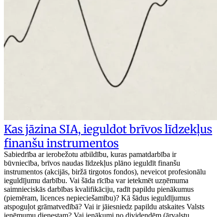
Kas jāzina SIA, ieguldot brīvos līdzekļus
finanšu instrumentos
Sabiedrība ar ierobežotu atbildību, kuras pamatdarbība ir
būvniecība, brīvos naudas līdzekļus plāno ieguldīt finanšu
instrumentos (akcijās, biržā tirgotos fondos), neveicot profesionālu
ieguldījumu darbību. Vai šāda rīcība var ietekmēt uzņēmuma
saimnieciskās darbības kvalifikāciju, radīt papildu pienākumus
(piemēram, licences nepieciešamību)? Kā šādus ieguldījumus
atspoguļot grāmatvedībā? Vai ir jāiesniedz papildu atskaites Valsts
ieņēmumu dienestam? Vai ienākumi no dividendēm (ārvalstu