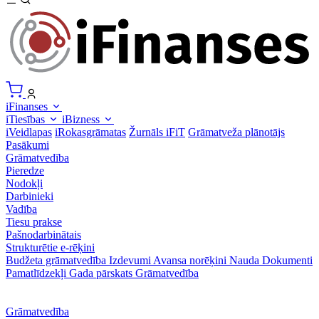
iFinanses
iTiesības
iBizness
iVeidlapas
iRokasgrāmatas
Žurnāls iFiT
Grāmatveža plānotājs
Pasākumi
Grāmatvedība
Pieredze
Nodokļi
Darbinieki
Vadība
Tiesu prakse
Pašnodarbinātais
Strukturētie e-rēķini
Budžeta grāmatvedība
Izdevumi
Avansa norēķini
Nauda
Dokumenti
Pamatlīdzekļi
Gada pārskats
Grāmatvedība
Grāmatvedība