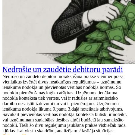
Nedrošie un zaudētie debitoru parādi
Nedrošo un zaudēto debitoru norakstīšana praksē vienmēr prasa
vienlaikus izvērtēt divus neatkarīgus regulējumus – uzņēmumu
ienākuma nodokļa un pievienotās vērtības nodokļa normas. Šo
nodokļu piemērošanas loģika atšķiras. Uzņēmuma ienākuma
nodokļa kontekstā tiek vērtēts, vai ir radušies ar saimniecisko
darbību nesaistīti izdevumi un vai ir piemērojams Uzņēmumu
ienākuma nodokļa likuma 9.panta 3.daļā noteiktais atbrīvojums.
Savukārt pievienotās vērtības nodokļa kontekstā būtiski ir noteikt,
vai uzņēmumam saglabājas tiesības atgūt budžetā jau samaksāto
nodokli. Tieši šo divu regulējumu jaukšana praksē visbiežāk rada
kļūdas. Lai viestu skaidrību, analizējam 2 lasītāja situācijas.