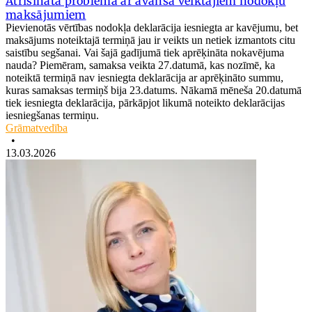
Atrisināta problēma ar avansā veiktajiem nodokļu
maksājumiem
Pievienotās vērtības nodokļa deklarācija iesniegta ar kavējumu, bet
maksājums noteiktajā termiņā jau ir veikts un netiek izmantots citu
saistību segšanai. Vai šajā gadījumā tiek aprēķināta nokavējuma
nauda? Piemēram, samaksa veikta 27.datumā, kas nozīmē, ka
noteiktā termiņā nav iesniegta deklarācija ar aprēķināto summu,
kuras samaksas termiņš bija 23.datums. Nākamā mēneša 20.datumā
tiek iesniegta deklarācija, pārkāpjot likumā noteikto deklarācijas
iesniegšanas termiņu.
Grāmatvedība
•
13.03.2026