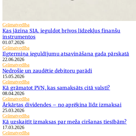
Grāmatvedība
Kas jāzina SIA, ieguldot brīvos līdzekļus finanšu
instrumentos
01.07.2026
Grāmatvedība
Ilgtermiņa ieguldījumu atsavināšana gada pārskatā
22.06.2026
Grāmatvedība
Nedrošie un zaudētie debitoru parādi
15.05.2026
Grāmatvedība
Kā grāmatot PVN, kas samaksāts citā valstī?
08.04.2026
Grāmatvedība
Ārkārtas dividendes – no aprēķina līdz izmaksai
25.03.2026
Grāmatvedība
Kā uzskaitīt izmaksas par meža ciršanas tiesībām?
17.03.2026
Grāmatvedība