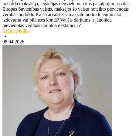
nodokļa maksātāja, iegādājas degvielu un citus pakalpojumus citās
Eiropas Savienības valstīs, maksājot šo valstu noteikto pievienotās
vērtības nodokli. Kā šo ārvalstīs samaksāto nodokli iegrāmatot –
izdevumu vai bilances kontā? Vai šis darījums ir jānorāda
pievienotās vērtības nodokļa deklarācijā?
Grāmatvedība
•
08.04.2026