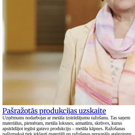
Pašražotās produkcijas uzskaite
Uzņēmums nodarbojas ar metāla izstrādājumu ražošanu. Tas saņem
materiālus, piemēram, metāla loksnes, armatūru, skrūves, kurus
apstrādājot iegūst gatavo produkciju – metāla kāpnes. Ražošanas
pašizmaksā tiek iekļauti materiāli un ražošanas personāla atalgojums.