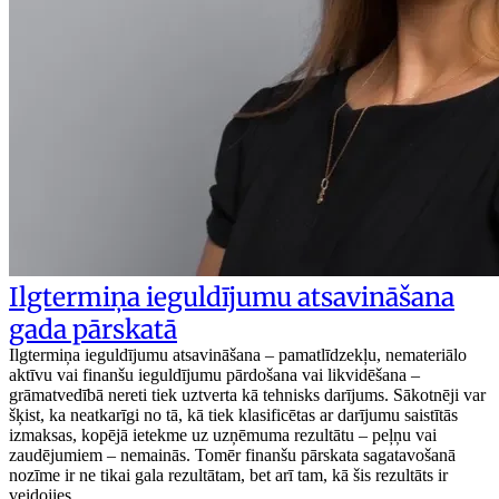
Ilgtermiņa ieguldījumu atsavināšana
gada pārskatā
Ilgtermiņa ieguldījumu atsavināšana – pamatlīdzekļu, nemateriālo
aktīvu vai finanšu ieguldījumu pārdošana vai likvidēšana –
grāmatvedībā nereti tiek uztverta kā tehnisks darījums. Sākotnēji var
šķist, ka neatkarīgi no tā, kā tiek klasificētas ar darījumu saistītās
izmaksas, kopējā ietekme uz uzņēmuma rezultātu – peļņu vai
zaudējumiem – nemainās. Tomēr finanšu pārskata sagatavošanā
nozīme ir ne tikai gala rezultātam, bet arī tam, kā šis rezultāts ir
veidojies.