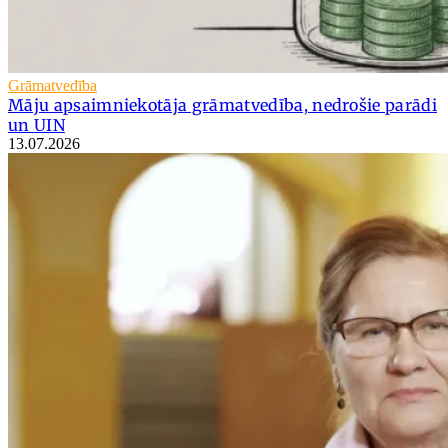
Grāmatvedība
Māju apsaimniekotāja grāmatvedība, nedrošie parādi
un UIN
13.07.2026