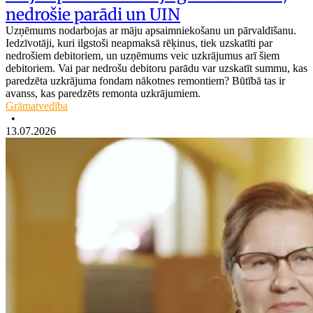
nedrošie parādi un UIN
Uzņēmums nodarbojas ar māju apsaimniekošanu un pārvaldīšanu.
Iedzīvotāji, kuri ilgstoši neapmaksā rēķinus, tiek uzskatīti par
nedrošiem debitoriem, un uzņēmums veic uzkrājumus arī šiem
debitoriem. Vai par nedrošu debitoru parādu var uzskatīt summu, kas
paredzēta uzkrājuma fondam nākotnes remontiem? Būtībā tas ir
avanss, kas paredzēts remonta uzkrājumiem.
Grāmatvedība
•
13.07.2026