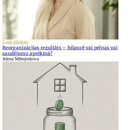
Gada pārskats
Reorganizācijas rezultāts – bilancē vai peļņas vai
zaudējumu aprēķinā?
Jeļena Mihejenkova