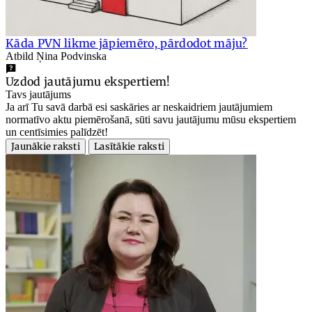
Kāda PVN likme jāpiemēro, pārdodot māju?
Atbild Ņina Podvinska
Uzdod jautājumu ekspertiem!
Tavs jautājums
Ja arī Tu savā darbā esi saskāries ar neskaidriem jautājumiem
normatīvo aktu piemērošanā, sūti savu jautājumu mūsu ekspertiem
un centīsimies palīdzēt!
Jaunākie raksti
Lasītākie raksti