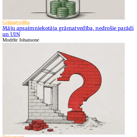
Grāmatvedība
Māju apsaimniekotāja grāmatvedība, nedrošie parādi
un UIN
Modrīte Johansone