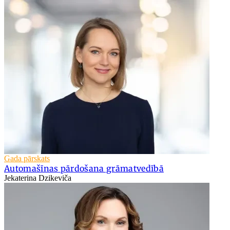
Gada pārskats
Automašīnas pārdošana grāmatvedībā
Jekaterina Dzikeviča