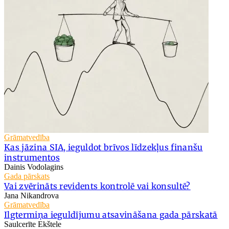
Grāmatvedība
Kas jāzina SIA, ieguldot brīvos līdzekļus finanšu
instrumentos
Dainis Vodolagins
Gada pārskats
Vai zvērināts revidents kontrolē vai konsultē?
Jana Nikandrova
Grāmatvedība
Ilgtermiņa ieguldījumu atsavināšana gada pārskatā
Saulcerīte Ekštele