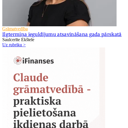
Grāmatvedība
Ilgtermiņa ieguldījumu atsavināšana gada pārskatā
Saulcerīte Ekštele
Uz rubriku >