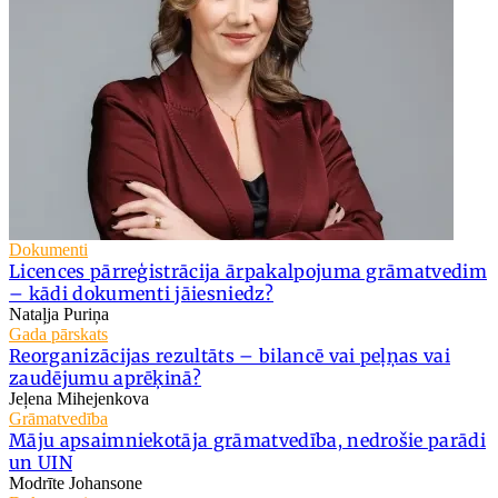
Dokumenti
Licences pārreģistrācija ārpakalpojuma grāmatvedim
– kādi dokumenti jāiesniedz?
Nataļja Puriņa
Gada pārskats
Reorganizācijas rezultāts – bilancē vai peļņas vai
zaudējumu aprēķinā?
Jeļena Mihejenkova
Grāmatvedība
Māju apsaimniekotāja grāmatvedība, nedrošie parādi
un UIN
Modrīte Johansone