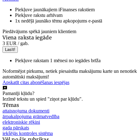
Piekļuve jaunākajiem iFinanses rakstiem
Piekļuve rakstu arhīvam
1x nedēļā jaunāko tēmu apkopojums e-pastā
Piedāvājums spēkā jauniem klientiem
Viena raksta iegāde
3 EUR
/ gab.
Lasīt!
Piekļuve rakstam 1 mēnesi no iegādes brīža
Noformējot pirkumu, netiek piesaistīta maksājumu karte un nenotiek
automātiski maksājumi!
Apskatīt citas abonēšanas iespējas
Pamanīji kļūdu?
Iezīmē tekstu un spied "ziņot par kļūdu".
Tēmas
attaisnojuma dokumenti
ārpakalpojuma grāmatvedība
elektroniskie rēķini
gada pārskats
iekšējās kontroles sistēma
Vēl no šīs rubrikas