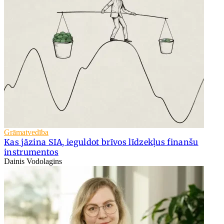
Grāmatvedība
Kas jāzina SIA, ieguldot brīvos līdzekļus finanšu
instrumentos
Dainis Vodolagins