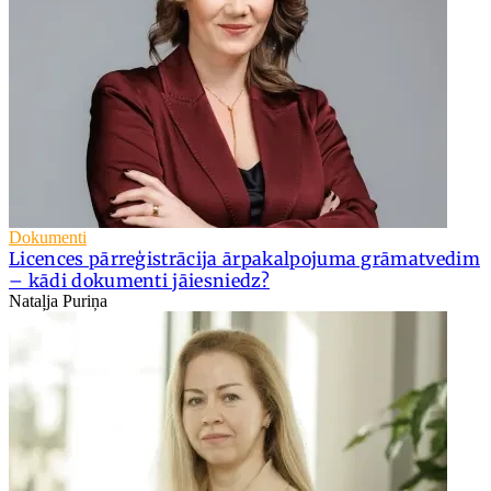
Dokumenti
Licences pārreģistrācija ārpakalpojuma grāmatvedim
– kādi dokumenti jāiesniedz?
Nataļja Puriņa