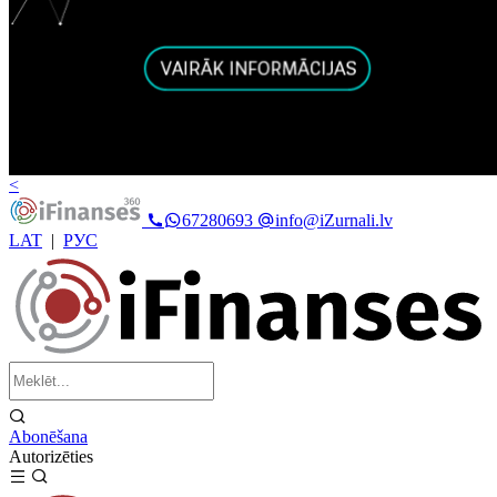
<
67280693
info@iZurnali.lv
LAT
|
РУС
Abonēšana
Autorizēties