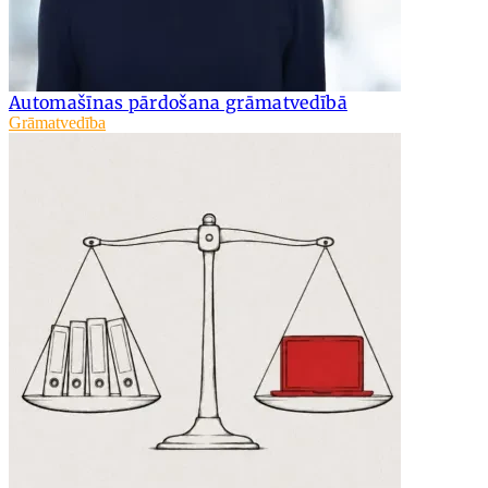
Automašīnas pārdošana grāmatvedībā
Grāmatvedība