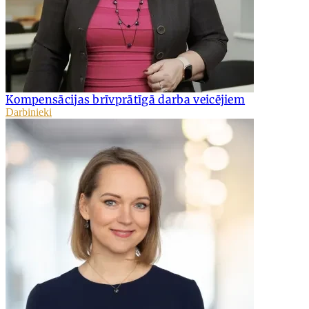
Kompensācijas brīvprātīgā darba veicējiem
Darbinieki