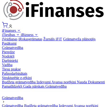
iFinanses
iTiesības
iBizness
iVeidlapas
iRokasgrāmatas
Žurnāls iFiT
Grāmatveža plānotājs
Pasākumi
Grāmatvedība
Pieredze
Nodokļi
Darbinieki
Vadība
Tiesu prakse
Pašnodarbinātais
Strukturētie e-rēķini
Budžeta grāmatvedība
Izdevumi
Avansa norēķini
Nauda
Dokumenti
Pamatlīdzekļi
Gada pārskats
Grāmatvedība
Grāmatvedība
Grāmatvedība
Budžeta grāmatvedība
Izdevumi
Avansa norēķini