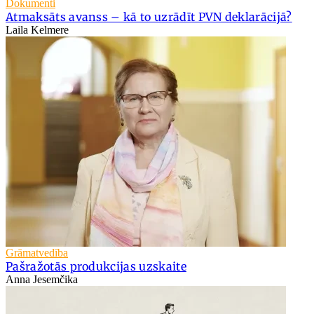
Dokumenti
Atmaksāts avanss – kā to uzrādīt PVN deklarācijā?
Laila Kelmere
Grāmatvedība
Pašražotās produkcijas uzskaite
Anna Jesemčika