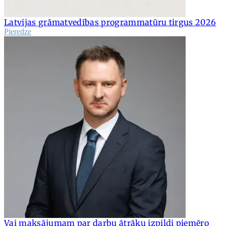
Latvijas grāmatvedības programmatūru tirgus 2026
Pieredze
Vai maksājumam par darbu ātrāku izpildi piemēro