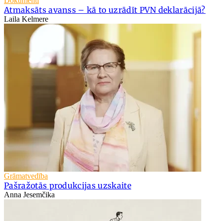
Dokumenti
Atmaksāts avanss – kā to uzrādīt PVN deklarācijā?
Laila Kelmere
Grāmatvedība
Pašražotās produkcijas uzskaite
Anna Jesemčika