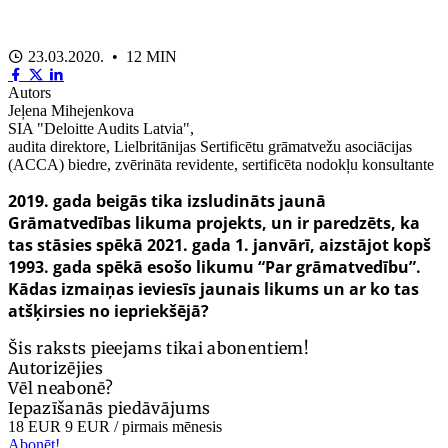
23.03.2020. • 12 MIN
Autors
Jeļena Mihejenkova
SIA "Deloitte Audits Latvia",
audita direktore, Lielbritānijas Sertificētu grāmatvežu asociācijas
(ACCA) biedre, zvērināta revidente, sertificēta nodokļu konsultante
2019. gada beigās tika izsludināts jaunā
Grāmatvedības likuma projekts, un ir paredzēts, ka
tas stāsies spēkā 2021. gada 1. janvārī, aizstājot kopš
1993. gada spēkā esošo
likumu “Par grāmatvedību”
.
Kādas izmaiņas ieviesīs jaunais likums un ar ko tas
atšķirsies no iepriekšējā?
Šis raksts pieejams tikai abonentiem!
Autorizējies
Vēl neabonē?
Iepazīšanās piedāvājums
18 EUR
9 EUR
/ pirmais mēnesis
Abonēt!