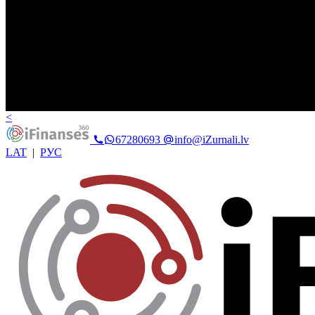
<
67280693
info@iZurnali.lv
LAT
|
РУС