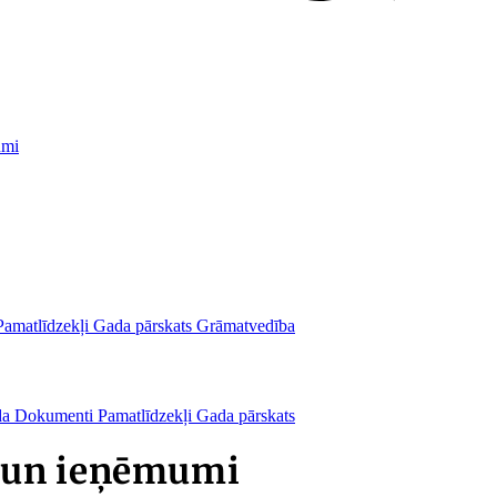
umi
Pamatlīdzekļi
Gada pārskats
Grāmatvedība
da
Dokumenti
Pamatlīdzekļi
Gada pārskats
 un ieņēmumi