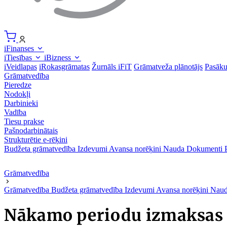
iFinanses
iTiesības
iBizness
iVeidlapas
iRokasgrāmatas
Žurnāls iFiT
Grāmatveža plānotājs
Pasāk
Grāmatvedība
Pieredze
Nodokļi
Darbinieki
Vadība
Tiesu prakse
Pašnodarbinātais
Strukturētie e-rēķini
Budžeta grāmatvedība
Izdevumi
Avansa norēķini
Nauda
Dokumenti
Grāmatvedība
Grāmatvedība
Budžeta grāmatvedība
Izdevumi
Avansa norēķini
Nau
Nākamo periodu izmaksas