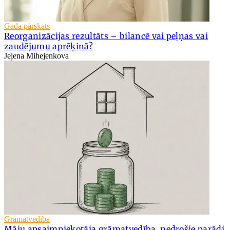
Gada pārskats
Reorganizācijas rezultāts – bilancē vai peļņas vai
zaudējumu aprēķinā?
Jeļena Mihejenkova
Grāmatvedība
Māju apsaimniekotāja grāmatvedība, nedrošie parādi