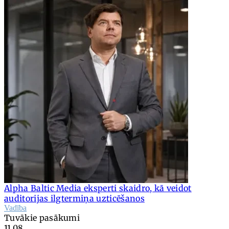
Alpha Baltic Media eksperti skaidro, kā veidot
auditorijas ilgtermiņa uzticēšanos
Vadība
Tuvākie pasākumi
11.08.