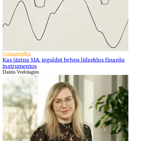
Grāmatvedība
Kas jāzina SIA, ieguldot brīvos līdzekļus finanšu
instrumentos
Dainis Vodolagins