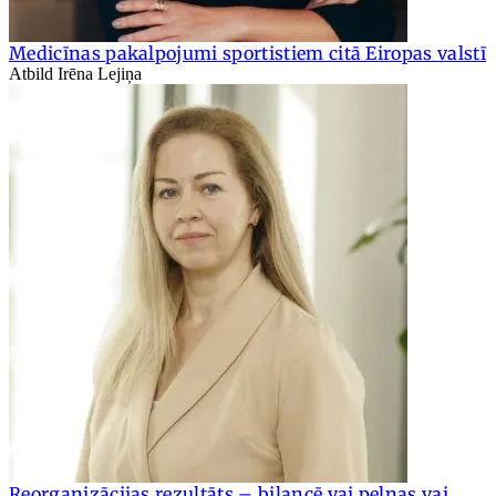
Medicīnas pakalpojumi sportistiem citā Eiropas valstī
Atbild Irēna Lejiņa
Reorganizācijas rezultāts – bilancē vai peļņas vai