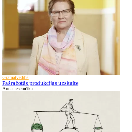
Grāmatvedība
Pašražotās produkcijas uzskaite
Anna Jesemčika