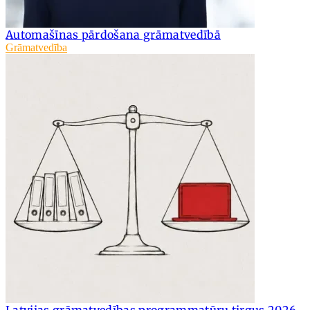
Automašīnas pārdošana grāmatvedībā
Grāmatvedība