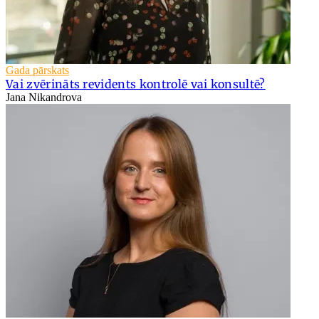
Gada pārskats
Vai zvērināts revidents kontrolē vai konsultē?
Jana Nikandrova