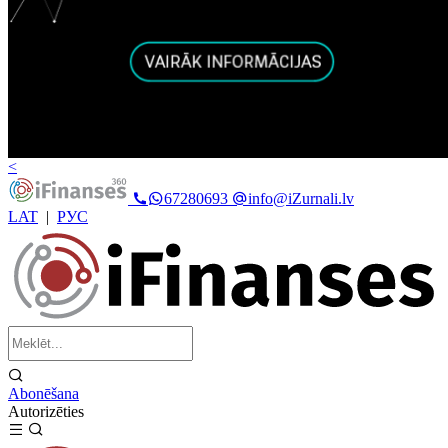
<
67280693
info@iZurnali.lv
LAT
|
РУС
Abonēšana
Autorizēties