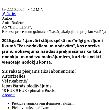
22.10.2025. • 12 MIN
Autors
Anita Rudzīte
AS “BDO Latvia”,
Biznesa procesu un grāmatvedības ārpakalpojuma projektu vadītāja
2026.gada 1.janvārī stājas spēkā nozīmīgi grozījumi
likumā “Par nodokļiem un nodevām”, kas noteiks
jaunu nokavējuma naudas aprēķināšanas kārtību
nodokļu un nodevu maksājumiem, kuri tiek veikti
vienotajā nodokļu kontā.
Šis raksts pieejams tikai abonentiem!
Autorizējies
Vēl neabonē?
Iepazīšanās piedāvājums
18 EUR
9 EUR
/ pirmais mēnesis
Abonēt!
Piekļuve jaunākajiem iFinanses rakstiem
Piekļuve rakstu arhīvam