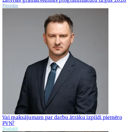
Latvijas grāmatvedības programmatūru tirgus 2026
Pieredze
Vai maksājumam par darbu ātrāku izpildi piemēro
PVN?
Nodokļi