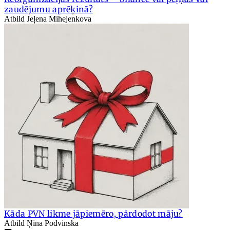
zaudējumu aprēķinā?
Atbild Jeļena Mihejenkova
Kāda PVN likme jāpiemēro, pārdodot māju?
Atbild Ņina Podvinska