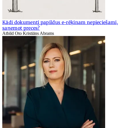
Kādi dokumenti papildus e-rēķinam nepieciešami,
saņemot preces?
Atbild Oto Kristiāns Abrams