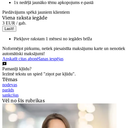
1x nedēļā jaunāko tēmu apkopojums e-pastā
Piedāvājums spēkā jauniem klientiem
Viena raksta iegāde
3 EUR
/ gab.
Lasīt!
Piekļuve rakstam 1 mēnesi no iegādes brīža
Noformējot pirkumu, netiek piesaistīta maksājumu karte un nenotiek
automātiski maksājumi!
Apskatīt citas abonēšanas iespējas
Pamanīji kļūdu?
Iezīmē tekstu un spied "ziņot par kļūdu".
Tēmas
nodevas
parāds
sankcijas
Vēl no šīs rubrikas