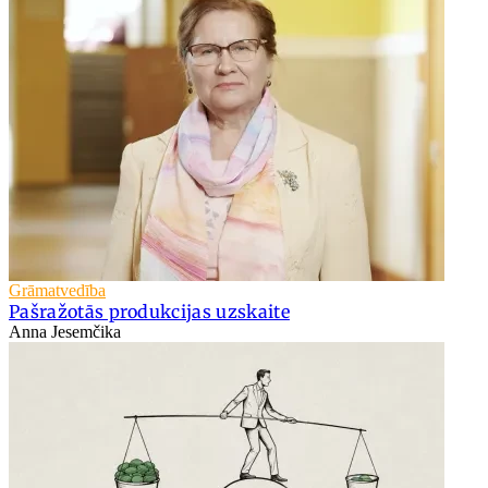
Grāmatvedība
Pašražotās produkcijas uzskaite
Anna Jesemčika