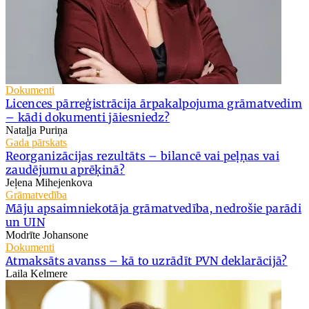
Dokumenti
Licences pārreģistrācija ārpakalpojuma grāmatvedim
– kādi dokumenti jāiesniedz?
Nataļja Puriņa
Gada pārskats
Reorganizācijas rezultāts – bilancē vai peļņas vai
zaudējumu aprēķinā?
Jeļena Mihejenkova
Grāmatvedība
Māju apsaimniekotāja grāmatvedība, nedrošie parādi
un UIN
Modrīte Johansone
Dokumenti
Atmaksāts avanss – kā to uzrādīt PVN deklarācijā?
Laila Kelmere