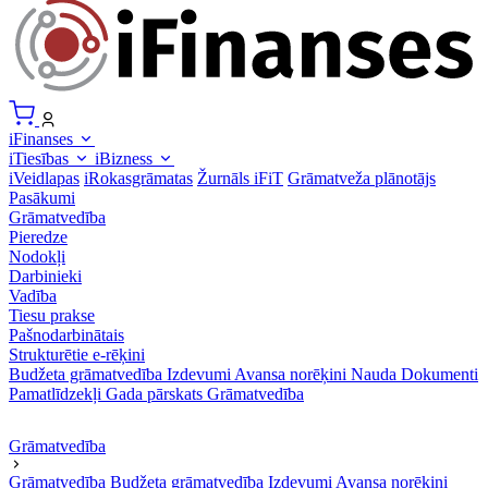
iFinanses
iTiesības
iBizness
iVeidlapas
iRokasgrāmatas
Žurnāls iFiT
Grāmatveža plānotājs
Pasākumi
Grāmatvedība
Pieredze
Nodokļi
Darbinieki
Vadība
Tiesu prakse
Pašnodarbinātais
Strukturētie e-rēķini
Budžeta grāmatvedība
Izdevumi
Avansa norēķini
Nauda
Dokumenti
Pamatlīdzekļi
Gada pārskats
Grāmatvedība
Grāmatvedība
Grāmatvedība
Budžeta grāmatvedība
Izdevumi
Avansa norēķini