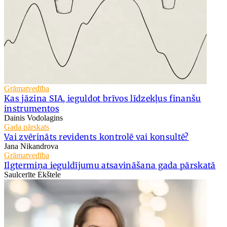
Grāmatvedība
Kas jāzina SIA, ieguldot brīvos līdzekļus finanšu
instrumentos
Dainis Vodolagins
Gada pārskats
Vai zvērināts revidents kontrolē vai konsultē?
Jana Nikandrova
Grāmatvedība
Ilgtermiņa ieguldījumu atsavināšana gada pārskatā
Saulcerīte Ekštele