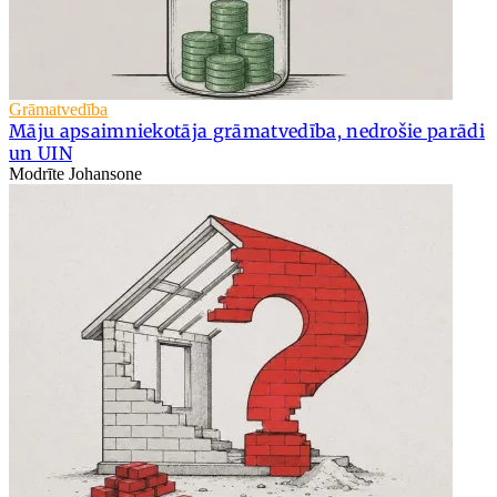
Grāmatvedība
Māju apsaimniekotāja grāmatvedība, nedrošie parādi
un UIN
Modrīte Johansone