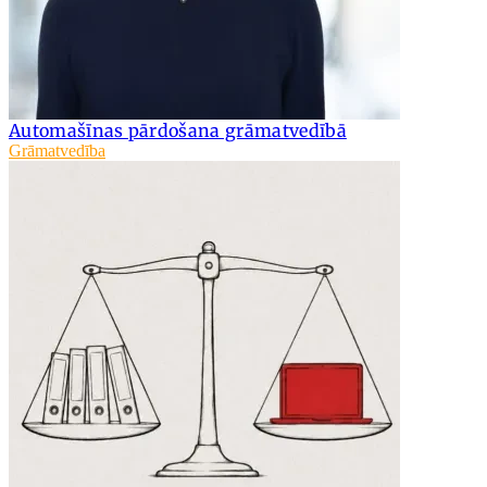
Automašīnas pārdošana grāmatvedībā
Grāmatvedība