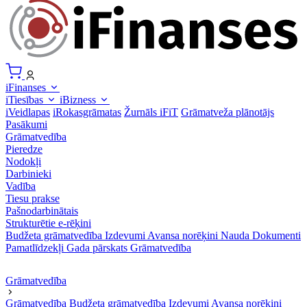
iFinanses
iTiesības
iBizness
iVeidlapas
iRokasgrāmatas
Žurnāls iFiT
Grāmatveža plānotājs
Pasākumi
Grāmatvedība
Pieredze
Nodokļi
Darbinieki
Vadība
Tiesu prakse
Pašnodarbinātais
Strukturētie e-rēķini
Budžeta grāmatvedība
Izdevumi
Avansa norēķini
Nauda
Dokumenti
Pamatlīdzekļi
Gada pārskats
Grāmatvedība
Grāmatvedība
Grāmatvedība
Budžeta grāmatvedība
Izdevumi
Avansa norēķini