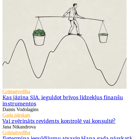
Grāmatvedība
Kas jāzina SIA, ieguldot brīvos līdzekļus finanšu
instrumentos
Dainis Vodolagins
Gada pārskats
Vai zvērināts revidents kontrolē vai konsultē?
Jana Nikandrova
Grāmatvedība
Ilgtermiņa ieguldījumu atsavināšana gada pārskatā