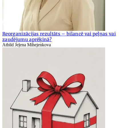
Reorganizācijas rezultāts – bilancē vai peļņas vai
zaudējumu aprēķinā?
Atbild Jeļena Mihejenkova