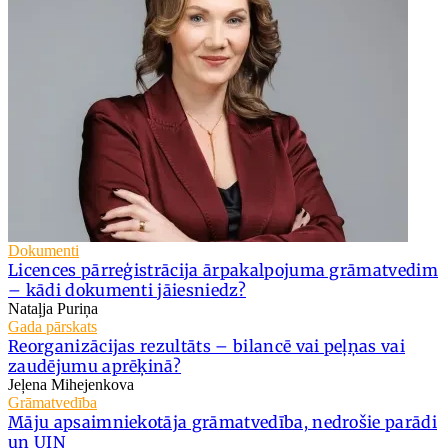
Dokumenti
Licences pārreģistrācija ārpakalpojuma grāmatvedim
– kādi dokumenti jāiesniedz?
Nataļja Puriņa
Gada pārskats
Reorganizācijas rezultāts – bilancē vai peļņas vai
zaudējumu aprēķinā?
Jeļena Mihejenkova
Grāmatvedība
Māju apsaimniekotāja grāmatvedība, nedrošie parādi
un UIN