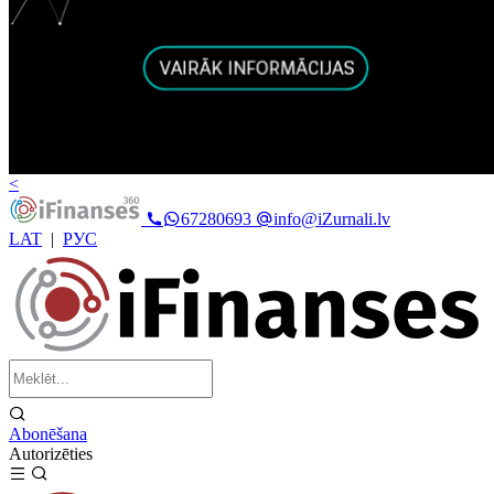
<
67280693
info@iZurnali.lv
LAT
|
РУС
Abonēšana
Autorizēties