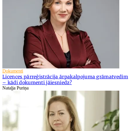
Dokumenti
Licences pārreģistrācija ārpakalpojuma grāmatvedim
– kādi dokumenti jāiesniedz?
Nataļja Puriņa