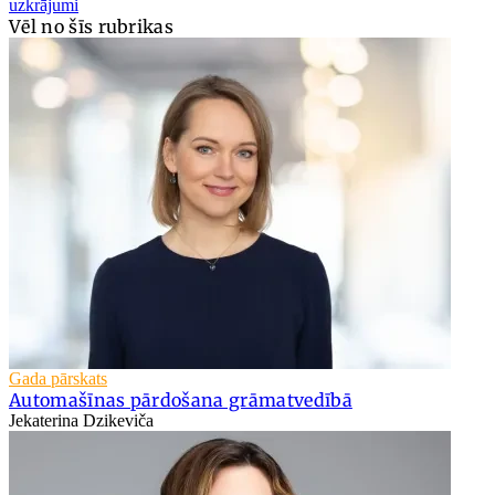
uzkrājumi
Vēl no šīs rubrikas
Gada pārskats
Automašīnas pārdošana grāmatvedībā
Jekaterina Dzikeviča