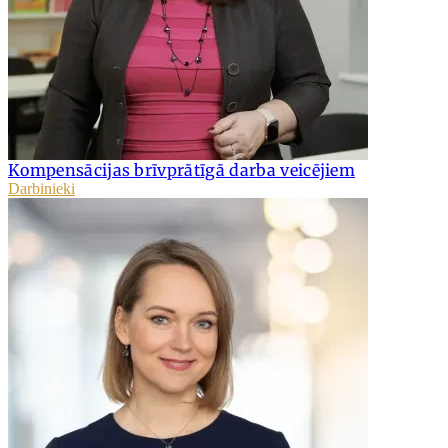
Kompensācijas brīvprātīgā darba veicējiem
Darbinieki