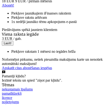
18 EUR
9 EUR
/ pirmais mēnesis
Abonēt!
Piekļuve jaunākajiem iFinanses rakstiem
Piekļuve rakstu arhīvam
1x nedēļā jaunāko tēmu apkopojums e-pastā
Piedāvājums spēkā jauniem klientiem
Viena raksta iegāde
3 EUR
/ gab.
Lasīt!
Piekļuve rakstam 1 mēnesi no iegādes brīža
Noformējot pirkumu, netiek piesaistīta maksājumu karte un nenotiek
automātiski maksājumi!
Apskatīt citas abonēšanas iespējas
Pamanīji kļūdu?
Iezīmē tekstu un spied "ziņot par kļūdu".
Tēmas
nekustamais īpašums
pamatlīdzekļi
licence
nolietojums