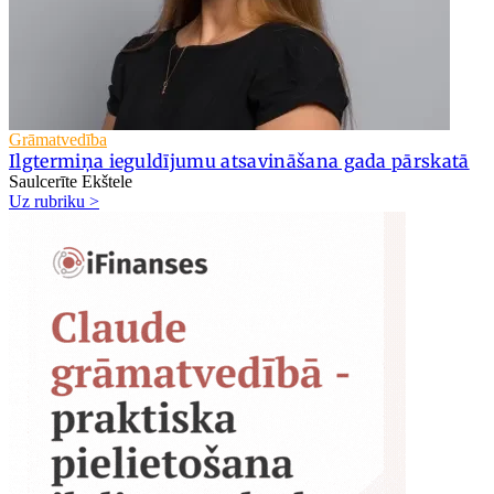
Grāmatvedība
Ilgtermiņa ieguldījumu atsavināšana gada pārskatā
Saulcerīte Ekštele
Uz rubriku >