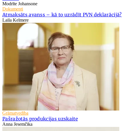
Modrīte Johansone
Dokumenti
Atmaksāts avanss – kā to uzrādīt PVN deklarācijā?
Laila Kelmere
Grāmatvedība
Pašražotās produkcijas uzskaite
Anna Jesemčika