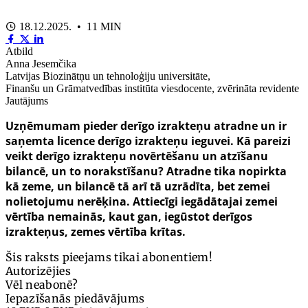
18.12.2025. • 11 MIN
Atbild
Anna Jesemčika
Latvijas Biozinātņu un tehnoloģiju universitāte,
Finanšu un Grāmatvedības institūta viesdocente, zvērināta revidente
Jautājums
Uzņēmumam pieder derīgo izrakteņu atradne un ir
saņemta licence derīgo izrakteņu ieguvei. Kā pareizi
veikt derīgo izrakteņu novērtēšanu un atzīšanu
bilancē, un to norakstīšanu? Atradne tika nopirkta
kā zeme, un bilancē tā arī tā uzrādīta, bet zemei
nolietojumu nerēķina. Attiecīgi iegādātajai zemei
vērtība nemainās, kaut gan, iegūstot derīgos
izrakteņus, zemes vērtība krītas.
Šis raksts pieejams tikai abonentiem!
Autorizējies
Vēl neabonē?
Iepazīšanās piedāvājums