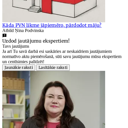
Kāda PVN likme jāpiemēro, pārdodot māju?
Atbild Ņina Podvinska
Uzdod jautājumu ekspertiem!
Tavs jautājums
Ja arī Tu savā darbā esi saskāries ar neskaidriem jautājumiem
normatīvo aktu piemērošanā, sūti savu jautājumu mūsu ekspertiem
un centīsimies palīdzēt!
Jaunākie raksti
Lasītākie raksti