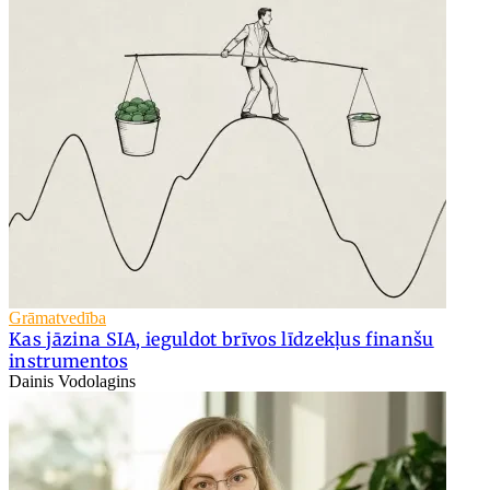
Grāmatvedība
Kas jāzina SIA, ieguldot brīvos līdzekļus finanšu
instrumentos
Dainis Vodolagins