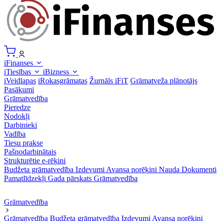
iFinanses
iTiesības
iBizness
iVeidlapas
iRokasgrāmatas
Žurnāls iFiT
Grāmatveža plānotājs
Pasākumi
Grāmatvedība
Pieredze
Nodokļi
Darbinieki
Vadība
Tiesu prakse
Pašnodarbinātais
Strukturētie e-rēķini
Budžeta grāmatvedība
Izdevumi
Avansa norēķini
Nauda
Dokumenti
Pamatlīdzekļi
Gada pārskats
Grāmatvedība
Grāmatvedība
Grāmatvedība
Budžeta grāmatvedība
Izdevumi
Avansa norēķini