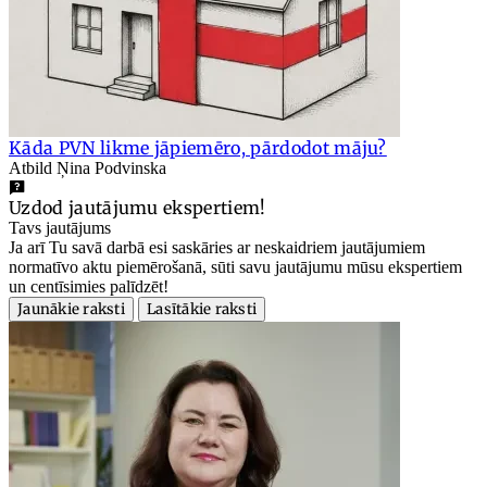
Kāda PVN likme jāpiemēro, pārdodot māju?
Atbild Ņina Podvinska
Uzdod jautājumu ekspertiem!
Tavs jautājums
Ja arī Tu savā darbā esi saskāries ar neskaidriem jautājumiem
normatīvo aktu piemērošanā, sūti savu jautājumu mūsu ekspertiem
un centīsimies palīdzēt!
Jaunākie raksti
Lasītākie raksti