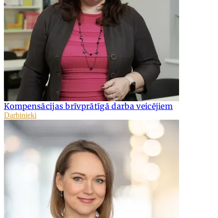
Kompensācijas brīvprātīgā darba veicējiem
Darbinieki