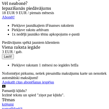
Vēl neabonē?
Iepazīšanās piedāvājums
18 EUR
9 EUR
/ pirmais mēnesis
Abonēt!
Piekļuve jaunākajiem iFinanses rakstiem
Piekļuve rakstu arhīvam
1x nedēļā jaunāko tēmu apkopojums e-pastā
Piedāvājums spēkā jauniem klientiem
Viena raksta iegāde
3 EUR
/ gab.
Lasīt!
Piekļuve rakstam 1 mēnesi no iegādes brīža
Noformējot pirkumu, netiek piesaistīta maksājumu karte un nenotiek
automātiski maksājumi!
Apskatīt citas abonēšanas iespējas
Pamanīji kļūdu?
Iezīmē tekstu un spied "ziņot par kļūdu".
Tēmas
krājumi
pamatlīdzekļi