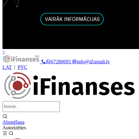
<
67280693
info@iZurnali.lv
LAT
|
РУС
Abonēšana
Autorizēties