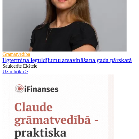
Grāmatvedība
Ilgtermiņa ieguldījumu atsavināšana gada pārskatā
Saulcerīte Ekštele
Uz rubriku >