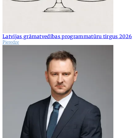
Latvijas grāmatvedības programmatūru tirgus 2026
Pieredze