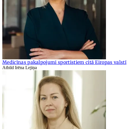
Medicīnas pakalpojumi sportistiem citā Eiropas valstī
Atbild Irēna Lejiņa