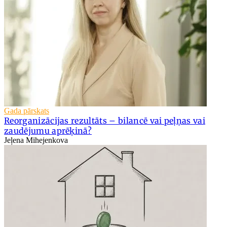
Gada pārskats
Reorganizācijas rezultāts – bilancē vai peļņas vai
zaudējumu aprēķinā?
Jeļena Mihejenkova