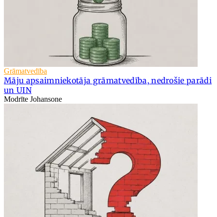
Grāmatvedība
Māju apsaimniekotāja grāmatvedība, nedrošie parādi
un UIN
Modrīte Johansone