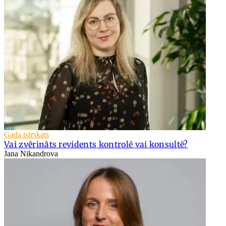
Gada pārskats
Vai zvērināts revidents kontrolē vai konsultē?
Jana Nikandrova