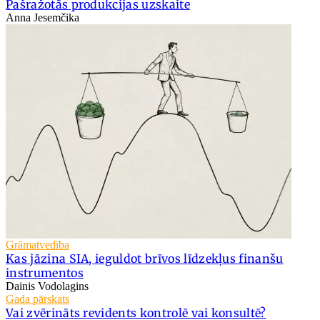
Pašražotās produkcijas uzskaite
Anna Jesemčika
Grāmatvedība
Kas jāzina SIA, ieguldot brīvos līdzekļus finanšu
instrumentos
Dainis Vodolagins
Gada pārskats
Vai zvērināts revidents kontrolē vai konsultē?