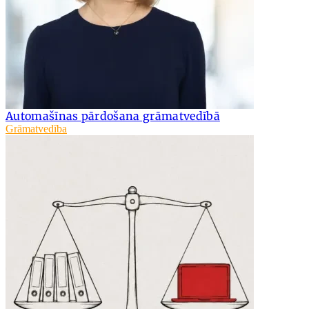
Automašīnas pārdošana grāmatvedībā
Grāmatvedība