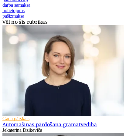
darba samaksa
nolietojums
pašizmaksa
Vēl no šīs rubrikas
Gada pārskats
Automašīnas pārdošana grāmatvedībā
Jekaterina Dzikeviča