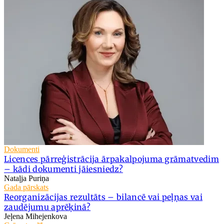
Dokumenti
Licences pārreģistrācija ārpakalpojuma grāmatvedim
– kādi dokumenti jāiesniedz?
Nataļja Puriņa
Gada pārskats
Reorganizācijas rezultāts – bilancē vai peļņas vai
zaudējumu aprēķinā?
Jeļena Mihejenkova