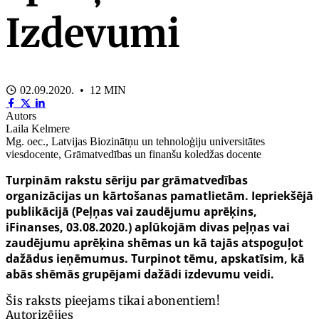
Izdevumi
02.09.2020. • 12 MIN
Autors
Laila Kelmere
Mg. oec., Latvijas Biozinātņu un tehnoloģiju universitātes
viesdocente, Grāmatvedības un finanšu koledžas docente
Turpinām rakstu sēriju par grāmatvedības
organizācijas un kārtošanas pamatlietām. Iepriekšējā
publikācijā (
Peļņas vai zaudējumu aprēķins
,
iFinanses, 03.08.2020.) aplūkojām divas peļņas vai
zaudējumu aprēķina shēmas un kā tajās atspoguļot
dažādus ieņēmumus. Turpinot tēmu, apskatīsim, kā
abās shēmās grupējami dažādi izdevumu veidi.
Šis raksts pieejams tikai abonentiem!
Autorizējies