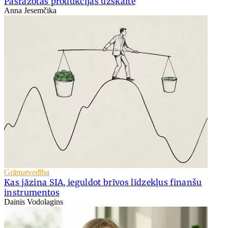
Pašražotās produkcijas uzskaite
Anna Jesemčika
Grāmatvedība
Kas jāzina SIA, ieguldot brīvos līdzekļus finanšu
instrumentos
Dainis Vodolagins