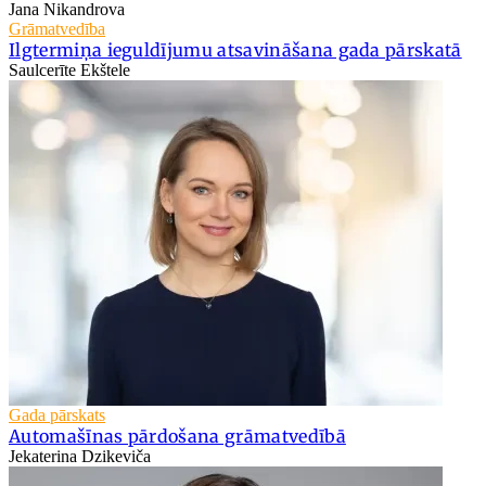
Jana Nikandrova
Grāmatvedība
Ilgtermiņa ieguldījumu atsavināšana gada pārskatā
Saulcerīte Ekštele
Gada pārskats
Automašīnas pārdošana grāmatvedībā
Jekaterina Dzikeviča