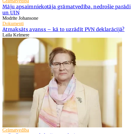
Grāmatvedība
Māju apsaimniekotāja grāmatvedība, nedrošie parādi
un UIN
Modrīte Johansone
Dokumenti
Atmaksāts avanss – kā to uzrādīt PVN deklarācijā?
Laila Kelmere
Grāmatvedība