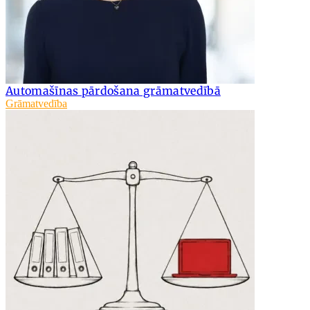
Automašīnas pārdošana grāmatvedībā
Grāmatvedība