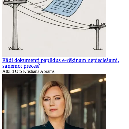
Kādi dokumenti papildus e-rēķinam nepieciešami,
saņemot preces?
Atbild Oto Kristiāns Abrams