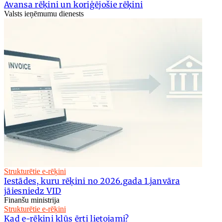
Avansa rēķini un koriģējošie rēķini
Valsts ieņēmumu dienests
Strukturētie e-rēķini
Iestādes, kuru rēķini no 2026.gada 1.janvāra
jāiesniedz VID
Finanšu ministrija
Strukturētie e-rēķini
Kad e-rēķini kļūs ērti lietojami?