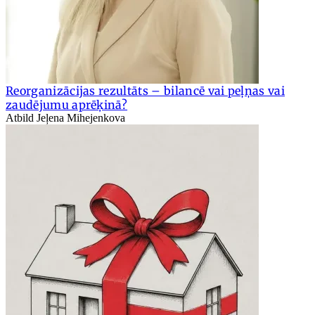
Reorganizācijas rezultāts – bilancē vai peļņas vai
zaudējumu aprēķinā?
Atbild Jeļena Mihejenkova