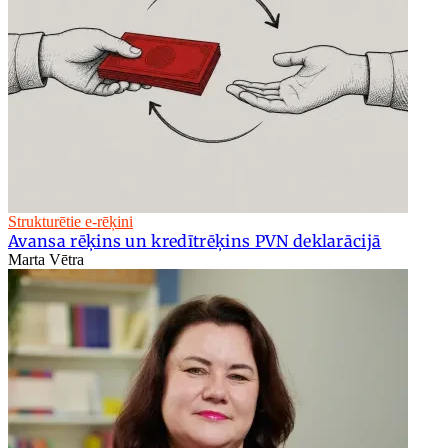
Strukturētie e-rēķini
Avansa rēķins un kredītrēķins PVN deklarācijā
Marta Vētra