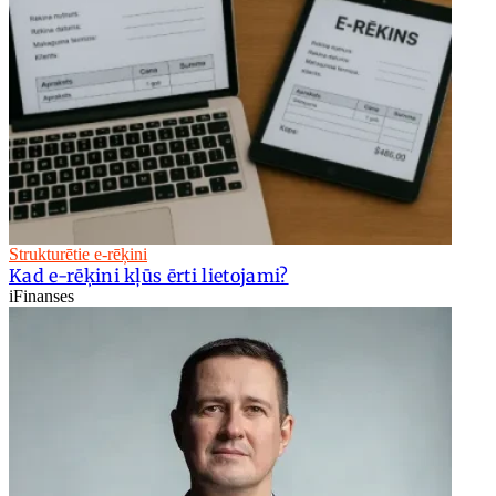
Strukturētie e-rēķini
Kad e-rēķini kļūs ērti lietojami?
iFinanses