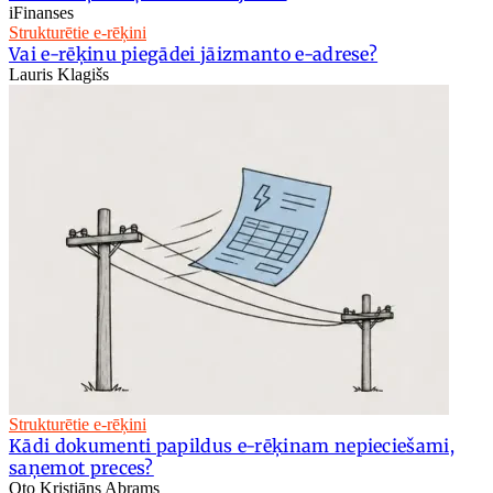
iFinanses
Strukturētie e-rēķini
Vai e-rēķinu piegādei jāizmanto e-adrese?
Lauris Klagišs
Strukturētie e-rēķini
Kādi dokumenti papildus e-rēķinam nepieciešami,
saņemot preces?
Oto Kristiāns Abrams