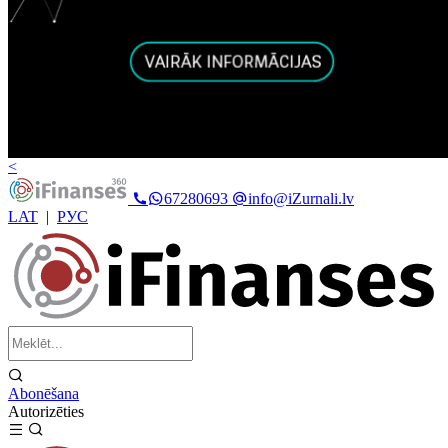
<
67280693
info@iZurnali.lv
LAT
|
РУС
Abonēšana
Autorizēties