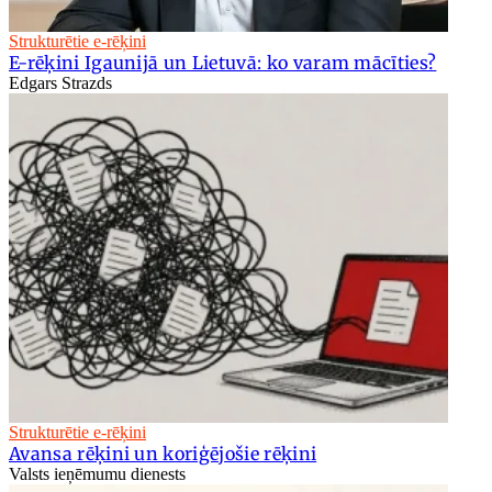
Strukturētie e-rēķini
E-rēķini Igaunijā un Lietuvā: ko varam mācīties?
Edgars Strazds
Strukturētie e-rēķini
Avansa rēķini un koriģējošie rēķini
Valsts ieņēmumu dienests