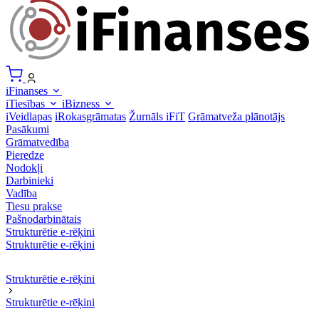
iFinanses
iTiesības
iBizness
iVeidlapas
iRokasgrāmatas
Žurnāls iFiT
Grāmatveža plānotājs
Pasākumi
Grāmatvedība
Pieredze
Nodokļi
Darbinieki
Vadība
Tiesu prakse
Pašnodarbinātais
Strukturētie e-rēķini
Strukturētie e-rēķini
Strukturētie e-rēķini
Strukturētie e-rēķini