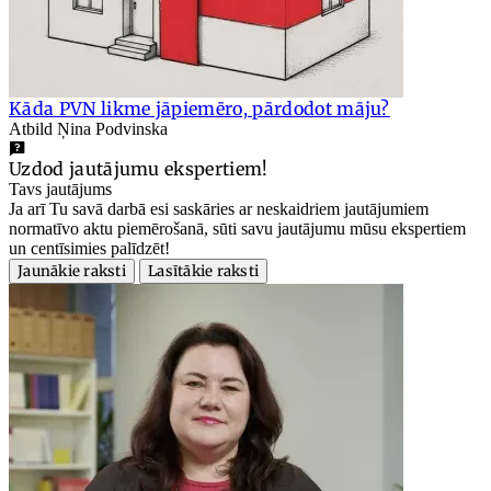
Kāda PVN likme jāpiemēro, pārdodot māju?
Atbild Ņina Podvinska
Uzdod jautājumu ekspertiem!
Tavs jautājums
Ja arī Tu savā darbā esi saskāries ar neskaidriem jautājumiem
normatīvo aktu piemērošanā, sūti savu jautājumu mūsu ekspertiem
un centīsimies palīdzēt!
Jaunākie raksti
Lasītākie raksti