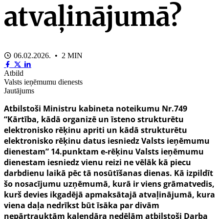
atvaļinājumā?
06.02.2026. • 2 MIN
Atbild
Valsts ieņēmumu dienests
Jautājums
Atbilstoši Ministru kabineta noteikumu Nr.749
“Kārtība, kādā organizē un īsteno strukturētu
elektronisko rēķinu apriti un kādā strukturētu
elektronisko rēķinu datus iesniedz Valsts ieņēmumu
dienestam” 14.punktam
e-rēķinu Valsts ieņēmumu
dienestam iesniedz vienu reizi ne vēlāk kā piecu
darbdienu laikā pēc tā nosūtīšanas dienas
. Kā izpildīt
šo nosacījumu uzņēmumā, kurā ir viens grāmatvedis,
kurš devies ikgadējā apmaksātajā atvaļinājumā, kura
viena daļa nedrīkst būt īsāka par divām
nepārtrauktām kalendāra nedēļām atbilstoši Darba