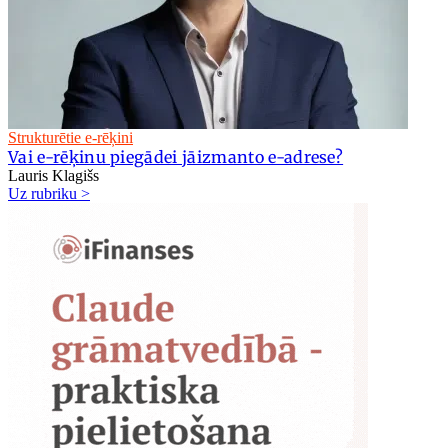
Strukturētie e-rēķini
Vai e-rēķinu piegādei jāizmanto e-adrese?
Lauris Klagišs
Uz rubriku >