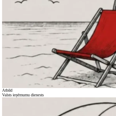
Atbild
Valsts ieņēmumu dienests