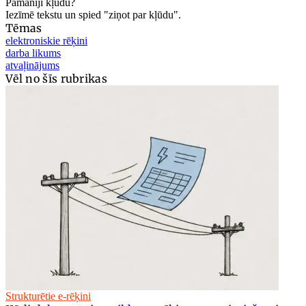
Pamanīji kļūdu?
Iezīmē tekstu un spied "ziņot par kļūdu".
Tēmas
elektroniskie rēķini
darba likums
atvaļinājums
Vēl no šīs rubrikas
Strukturētie e-rēķini