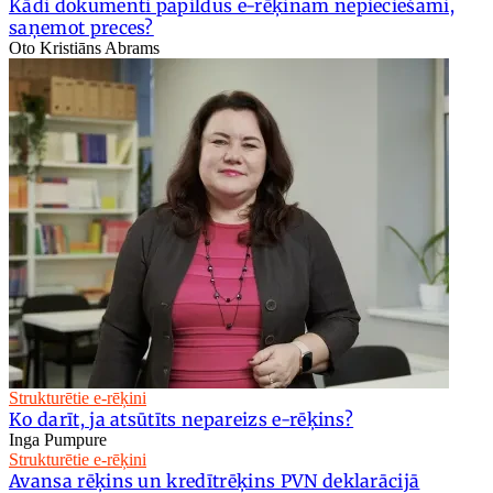
Kādi dokumenti papildus e-rēķinam nepieciešami,
saņemot preces?
Oto Kristiāns Abrams
Strukturētie e-rēķini
Ko darīt, ja atsūtīts nepareizs e-rēķins?
Inga Pumpure
Strukturētie e-rēķini
Avansa rēķins un kredītrēķins PVN deklarācijā