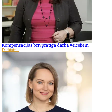
Kompensācijas brīvprātīgā darba veicējiem
Darbinieki