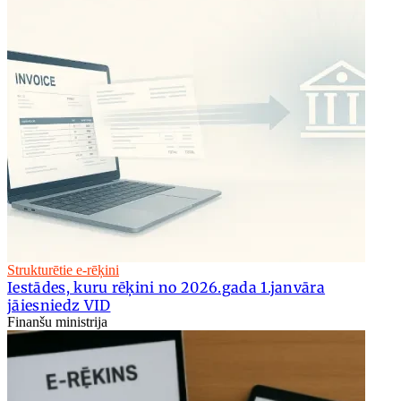
Strukturētie e-rēķini
Iestādes, kuru rēķini no 2026.gada 1.janvāra
jāiesniedz VID
Finanšu ministrija