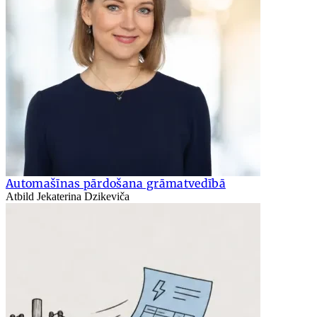
Automašīnas pārdošana grāmatvedībā
Atbild Jekaterina Dzikeviča