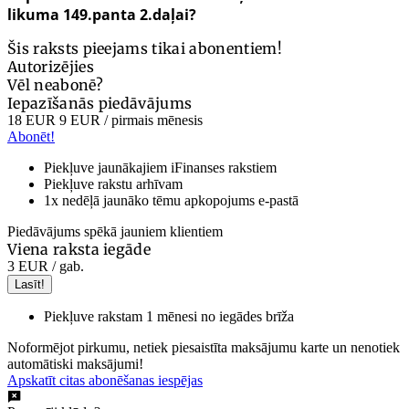
likuma 149.panta 2.daļai?
Šis raksts pieejams tikai abonentiem!
Autorizējies
Vēl neabonē?
Iepazīšanās piedāvājums
18 EUR
9 EUR
/ pirmais mēnesis
Abonēt!
Piekļuve jaunākajiem iFinanses rakstiem
Piekļuve rakstu arhīvam
1x nedēļā jaunāko tēmu apkopojums e-pastā
Piedāvājums spēkā jauniem klientiem
Viena raksta iegāde
3 EUR
/ gab.
Lasīt!
Piekļuve rakstam 1 mēnesi no iegādes brīža
Noformējot pirkumu, netiek piesaistīta maksājumu karte un nenotiek
automātiski maksājumi!
Apskatīt citas abonēšanas iespējas